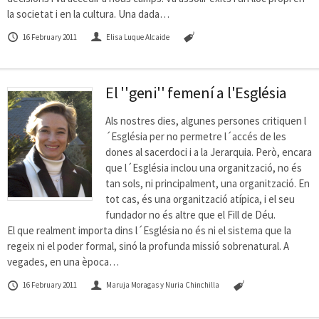
la societat i en la cultura. Una dada…
16 February 2011
Elisa Luque Alcaide
El ''geni'' femení a l'Església
Als nostres dies, algunes persones critiquen l
´Església per no permetre l´accés de les
dones al sacerdoci i a la Jerarquia. Però, encara
que l´Església inclou una organització, no és
tan sols, ni principalment, una organització. En
tot cas, és una organització atípica, i el seu
fundador no és altre que el Fill de Déu.
El que realment importa dins l´Església no és ni el sistema que la
regeix ni el poder formal, sinó la profunda missió sobrenatural. A
vegades, en una època…
16 February 2011
Maruja Moragas y Nuria Chinchilla