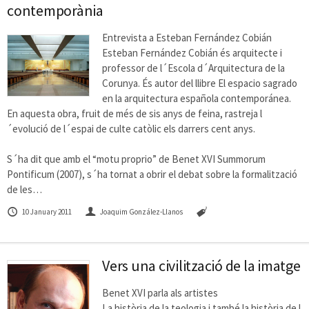
contemporània
Entrevista a Esteban Fernández Cobián
Esteban Fernández Cobián és arquitecte i
professor de l´Escola d´Arquitectura de la
Corunya. És autor del llibre El espacio sagrado
en la arquitectura española contemporánea.
En aquesta obra, fruit de més de sis anys de feina, rastreja l
´evolució de l´espai de culte catòlic els darrers cent anys.
S´ha dit que amb el “motu proprio” de Benet XVI Summorum
Pontificum (2007), s´ha tornat a obrir el debat sobre la formalització
de les…
10 January 2011
Joaquim González-Llanos
Vers una civilització de la imatge
Benet XVI parla als artistes
La història de la teologia i també la història de l