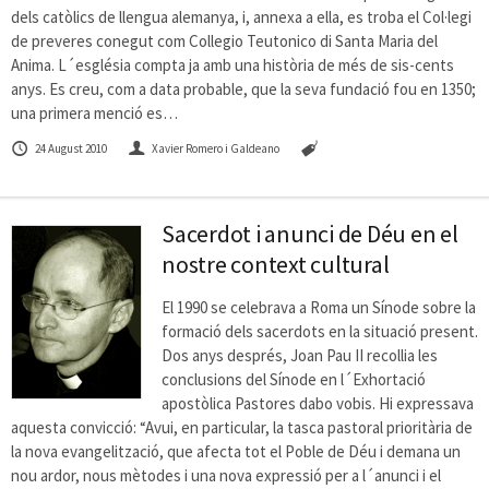
dels catòlics de llengua alemanya, i, annexa a ella, es troba el Col·legi
de preveres conegut com Collegio Teutonico di Santa Maria del
Anima. L´església compta ja amb una història de més de sis-cents
anys. Es creu, com a data probable, que la seva fundació fou en 1350;
una primera menció es…
24 August 2010
Xavier Romero i Galdeano
Sacerdot i anunci de Déu en el
nostre context cultural
El 1990 se celebrava a Roma un Sínode sobre la
formació dels sacerdots en la situació present.
Dos anys després, Joan Pau II recollia les
conclusions del Sínode en l´Exhortació
apostòlica Pastores dabo vobis. Hi expressava
aquesta convicció: “Avui, en particular, la tasca pastoral prioritària de
la nova evangelització, que afecta tot el Poble de Déu i demana un
nou ardor, nous mètodes i una nova expressió per a l´anunci i el