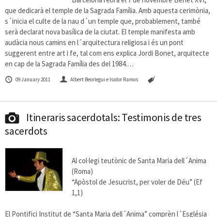
que dedicarà el temple de la Sagrada Família. Amb aquesta cerimònia,
s´inicia el culte de la nau d´un temple que, probablement, també
serà declarat nova basílica de la ciutat. El temple manifesta amb
audàcia nous camins en l´arquitectura religiosa i és un pont
suggerent entre art i fe, tal com ens explica Jordi Bonet, arquitecte
en cap de la Sagrada Família des del 1984.…
09 January 2011
Albert Beorlegui e Isidor Ramos
Itineraris sacerdotals: Testimonis de tres
sacerdots
Al col·legi teutònic de Santa Maria dell´Anima
(Roma)
“Apòstol de Jesucrist, per voler de Déu” (Ef
1,1)
El Pontifici Institut de “Santa Maria dell´Anima” comprèn l´Església