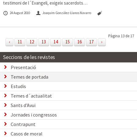
testimoni de l´Evangeli, exigeix sacerdots…
24 August 2010
Joaquim González-Llanos Navarro
Pàgina 13 de 17
‹
11
12
13
14
15
16
17
›
Seccions de les revistes
Presentació
Temes de portada
Estudis
Temes d´actualitat
Sants d'Avui
Jornades i congressos
Contrapunt
Casos de moral