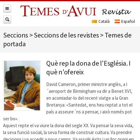
Seccions
>
Seccions de les revistes
>
Temes de
portada
Què rep la dona de l'Església. I
què n'ofereix
David Cameron, primer ministre anglès, a l
´aeroport de Birmingham va dir a Benet XVI,
en acomiadar-lo del recent viatge a la Gran
Bretanya: «Santedat, ens heu reptat a tot el
país a asseure´ns a pensar, i això només pot
ser bo».
Aquest repte el va viure la dona del segle XX. Va pensar la seva vida,
la seva funció social, la seva forma de construir cultura. Va prendre
decisions i va accedir a nous camps. Va assolir èxits i un lloc propi en