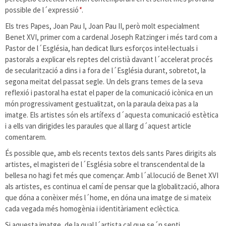
possible de l´expressió
*
.
Els tres Papes, Joan Pau I, Joan Pau II, però molt especialment
Benet XVI, primer com a cardenal Joseph Ratzinger i més tard com a
Pastor de l´Església, han dedicat llurs esforços intel·lectuals i
pastorals a explicar els reptes del cristià davant l´accelerat procés
de secularització a dins i a fora de l´Església durant, sobretot, la
segona meitat del passat segle. Un dels grans temes de la seva
reflexió i pastoral ha estat el paper de la comunicació icònica en un
món progressivament gestualitzat, on la paraula deixa pas a la
imatge. Els artistes són els artífexs d´aquesta comunicació estètica
i a ells van dirigides les paraules que al llarg d´aquest article
comentarem.
És possible que, amb els recents textos dels sants Pares dirigits als
artistes, el magisteri de l´Església sobre el transcendental de la
bellesa no hagi fet més que començar. Amb l´al.locució de Benet XVI
als artistes, es continua el camí de pensar que la globalització, alhora
que dóna a conèixer més l´home, en dóna una imatge de si mateix
cada vegada més homogènia i identitàriament eclèctica.
Si aquesta imatge, de la qual l´artista cal que se´n senti