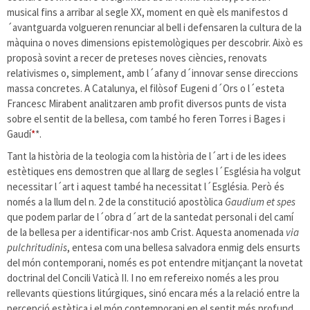
musical fins a arribar al segle XX, moment en què els manifestos d
´avantguarda volgueren renunciar al bell i defensaren la cultura de la
màquina o noves dimensions epistemològiques per descobrir. Això es
proposà sovint a recer de preteses noves ciències, renovats
relativismes o, simplement, amb l´afany d´innovar sense direccions
massa concretes. A Catalunya, el filòsof Eugeni d´Ors o l´esteta
Francesc Mirabent analitzaren amb profit diversos punts de vista
sobre el sentit de la bellesa, com també ho feren Torres i Bages i
Gaudí
*
*.
Tant la història de la teologia com la història de l´art i de les idees
estètiques ens demostren que al llarg de segles l´Església ha volgut
necessitar l´art i aquest també ha necessitat l´Església. Però és
només a la llum del n. 2 de la constitució apostòlica
Gaudium et spes
que podem parlar de l´obra d´art de la santedat personal i del camí
de la bellesa per a identificar-nos amb Crist. Aquesta anomenada
via
pulchritudinis
, entesa com una bellesa salvadora enmig dels ensurts
del món contemporani, només es pot entendre mitjançant la novetat
doctrinal del Concili Vaticà II. I no em refereixo només a les prou
rellevants qüestions litúrgiques, sinó encara més a la relació entre la
percepció estètica i el món contemporani en el sentit més profund