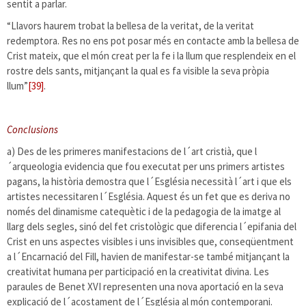
sentit a parlar.
“Llavors haurem trobat la bellesa de la veritat, de la veritat
redemptora. Res no ens pot posar més en contacte amb la bellesa de
Crist mateix, que el món creat per la fe i la llum que resplendeix en el
rostre dels sants, mitjançant la qual es fa visible la seva pròpia
llum”
[39]
.
Conclusions
a) Des de les primeres manifestacions de l´art cristià, que l
´arqueologia evidencia que fou executat per uns primers artistes
pagans, la història demostra que l´Església necessità l´art i que els
artistes necessitaren l´Església. Aquest és un fet que es deriva no
només del dinamisme catequètic i de la pedagogia de la imatge al
llarg dels segles, sinó del fet cristològic que diferencia l´epifania del
Crist en uns aspectes visibles i uns invisibles que, conseqüentment
a l´Encarnació del Fill, havien de manifestar-se també mitjançant la
creativitat humana per participació en la creativitat divina. Les
paraules de Benet XVI representen una nova aportació en la seva
explicació de l´acostament de l´Església al món contemporani.