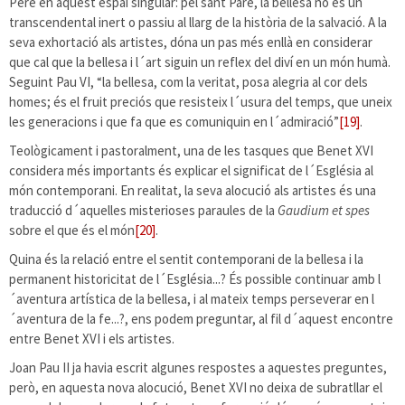
Pere en aquest espai singular: pel sant Pare, la bellesa no és un
transcendental inert o passiu al llarg de la història de la salvació. A la
seva exhortació als artistes, dóna un pas més enllà en considerar
que cal que la bellesa i l´art siguin un reflex del diví en un món humà.
Seguint Pau VI, “la bellesa, com la veritat, posa alegria al cor dels
homes; és el fruit preciós que resisteix l´usura del temps, que uneix
les generacions i que fa que es comuniquin en l´admiració”
[19]
.
Teològicament i pastoralment, una de les tasques que Benet XVI
considera més importants és explicar el significat de l´Església al
món contemporani. En realitat, la seva alocució als artistes és una
traducció d´aquelles misterioses paraules de la
Gaudium et spes
sobre el que és el món
[20]
.
Quina és la relació entre el sentit contemporani de la bellesa i la
permanent historicitat de l´Església...? És possible continuar amb l
´aventura artística de la bellesa, i al mateix temps perseverar en l
´aventura de la fe...?, ens podem preguntar, al fil d´aquest encontre
entre Benet XVI i els artistes.
Joan Pau II ja havia escrit algunes respostes a aquestes preguntes,
però, en aquesta nova alocució, Benet XVI no deixa de subratllar el