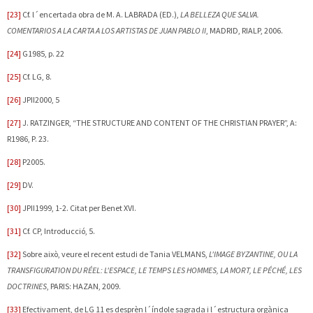
[23]
Cf. l´encertada obra de M. A.
LABRADA (ED.),
LA BELLEZA QUE SALVA.
COMENTARIOS A LA CARTA A LOS ARTISTAS DE JUAN PABLO II
, MADRID, RIALP, 2006.
[24]
G1985, p. 22
[25]
Cf. LG, 8.
[26]
JPII2000, 5
[27]
J.
RATZINGER, “THE STRUCTURE AND CONTENT OF THE CHRISTIAN PRAYER”, A:
R1986, P. 23.
[28]
P2005.
[29]
DV.
[30]
JPII1999, 1-2. Citat per Benet XVI.
[31]
Cf. CP, Introducció, 5.
[32]
Sobre això, veure el recent estudi de Tania
VELMANS,
L'IMAGE BYZANTINE, OU LA
TRANSFIGURATION DU RÉEL: L'ESPACE, LE TEMPS LES HOMMES, LA MORT, LE PÉCHÉ, LES
DOCTRINES
, PARIS: HAZAN, 2009.
[33]
Efectivament, de LG 11 es desprèn l´índole sagrada i l´estructura orgànica