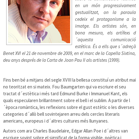
en un món progressivament
gestualitzat, on la paraula
cedeix el protagonisme a la
imatge. Els artistes són, en
bona mesura, els artífexs d
´aquesta comunicació
estètica. És a ells que s´adreçà
Benet XVI el 21 de novembre de 2009, en el marc de la Capella Sixtina,
deu anys després de la Carta de Joan Pau II als artistes (1999).
Fins ben bé a mitjans del segle XVIII la bellesa constituí un atribut mai
no teoritzat en si mateix. Fou Baumgarten qui va escriure el seu
tractat d´estètica i més tard Edmund Burke i Immanuel Kant, els
quals especularen brillantment sobre el bell i el sublim. A partir de l
´època romàntica, les reflexions sobre el gust estètic o les diverses
categories d´allò bell sovintejaren arreu dels cercles literaris
americans, europeus i d´altres cultures més llunyanes.
Autors com ara Charles Baudelaire, Edgar Allan Poe i d´altres van
escriure sovint sobre el significat de la forma visible, poètica i