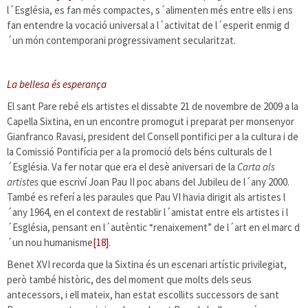
l´Església, es fan més compactes, s´alimenten més entre ells i ens
fan entendre la vocació universal a l´activitat de l´esperit enmig d
´un món contemporani progressivament secularitzat.
La bellesa és esperança
El sant Pare rebé els artistes el dissabte 21 de novembre de 2009 a la
Capella Sixtina, en un encontre promogut i preparat per monsenyor
Gianfranco Ravasi, president del Consell pontifici per a la cultura i de
la Comissió Pontifícia per a la promoció dels béns culturals de l
´Església. Va fer notar que era el desè aniversari de la
Carta als
artistes
que escriví Joan Pau II poc abans del Jubileu de l´any 2000.
També es referí a les paraules que Pau VI havia dirigit als artistes l
´any 1964, en el context de restablir l´amistat entre els artistes i l
´Església, pensant en l´autèntic “renaixement” de l´art en el marc d
´un nou humanisme
[18]
.
Benet XVI recorda que la Sixtina és un escenari artístic privilegiat,
però també històric, des del moment que molts dels seus
antecessors, i ell mateix, han estat escollits successors de sant