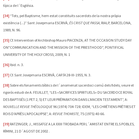
típica de l´Església.
[34]
“Tots, pel Baptisme, hem estat constituïts sacerdots de la nostra pròpia
existència (...)” Sant Josepmaria
ESCRIVÀ,
ÉS CRIST QUE PASSA
, RIALP, BARCELONA,
1989, N. 96.
[35]
Cf.
Intervention of Archbishop Mauro
PIACENZA, AT THE OCCASION STUDY DAY
ON"COMMUNICATION AND THE MISSION OF THE PRIESTHOOD", PONTIFICAL
UNIVERSITY OF THE HOLY CROSS, 2009,
N. 1
[36]
Ibid. n. 3.
[37]
Cf. Sant Josepmaria
ESCRIVÀ,
CARTA
28-III-1955, N. 3.
[38]
Sobre els fonaments bíblics de l´anomenat sacerdoci comú dels fidels, veure el
rigorós estudi de A.
FEUILLET, “LES «SACRIFICES SPIRITUELS» DU SACERDOCE ROYAL
DES BAPTISÉS (1 PET 2, 5) ET LEUR PRÉPARATION DANS L'ANCIEN TESTAMENT”, A:
NOUVELLE REVUE THÉOLOGIQUE
96 (1974) 704-728; IDEM, “LES CHRÉTIENS PRÊTRES ET
ROIS D'APRÈS L'APOCALYPSE”, A:
REVUE THOMISTE
, 75 (1975) 40-66.
[39]
RATZINGER, J.,
MISSATGE
A LA XXIII TROBADA PER L´AMISTAT ENTRE ELS POBLES,
RÍMINI, 21 D´AGOST DE 2002 .