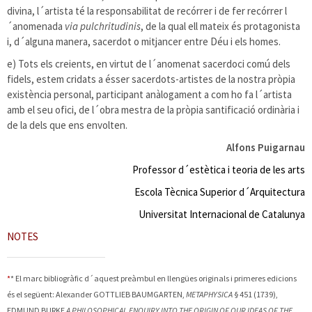
divina, l´artista té la responsabilitat de recórrer i de fer recórrer l
´anomenada
via pulchritudinis
, de la qual ell mateix és protagonista
i, d´alguna manera, sacerdot o mitjancer entre Déu i els homes.
e) Tots els creients, en virtut de l´anomenat sacerdoci comú dels
fidels, estem cridats a ésser sacerdots-artistes de la nostra pròpia
existència personal, participant anàlogament a com ho fa l´artista
amb el seu ofici, de l´obra mestra de la pròpia santificació ordinària i
de la dels que ens envolten.
Alfons Puigarnau
Professor d´estètica i teoria de les arts
Escola Tècnica Superior d´Arquitectura
Universitat Internacional de Catalunya
NOTES
*
*
El marc bibliogràfic d´aquest preàmbul en llengües originals i primeres edicions
és el següent: Alexander
GOTTLIEB BAUMGARTEN,
METAPHYSICA
§ 451 (1739),
EDMUND
BURKE
A PHILOSOPHICAL ENQUIRY INTO THE ORIGIN OF OUR IDEAS OF THE