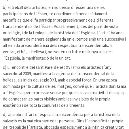
b) El treball dels artistes, en no deixar d´ésser una de les
participacions de l´Ésser, té una dimensió necessàriament
metafísica que el fa participar progressivament dels diferents
transcendentals de l´Ésser. Possiblement, des del punt de vista
ontològic, i de la teologia de la història de l´Església, l´art s´ha anat
manifestant de manera esglaonada en el temps amb una successiva i
alternada preponderància dels respectius transcendentals: la
veritat, el bé, la bellesa i, potser en un futur no llunyà al si de l
´Església, la manifestació de la unitat.
c) L´encontre del sant Pare Benet XVI amb els artistes l´any
sacerdotal 2009, manifesta la vigència del transcendental de la
bellesa, als inicis del segle XXI, amb especial força. En una època
dominada per la cultura de les imatges, convé que l´artista doni la mà
a l´Església per expressar sense por que la seva creativitat és capaç
de connectar les parts visibles amb les invisibles de la pròpia
existència i de tota la comunitat dels creients.
d) Una obra d´art d´especial transcendència per a la història de la
salvació és la mateixa santedat personal. Dins l´especificitat pròpia
del treball de l´artista, abocada especialment a la infinita creativitat