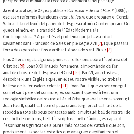
perspectiva euclidiana i la recerca experimental del paisatge.
Ja entrats al segle XX, es publica el
Catecisme de sant Pius X
(1908), i
esclaten reformes litúrgiques
avant la lettre
que preparen el Concili
Vaticà II i la reflexió del paper de l´Església al món Contemporani. On
queda el món, en la transició de l´Edat Moderna a la
Contemporània...? Aquest és el problema que ja havia intuït
sàviament sant Francesc de Sales en ple segle XVII
[7]
, i que passarà
força desapercebut fins a arribar l´època de sant Pius X
[8]
.
Pius XII ens regala algunes primeres reflexions sobre l´epifania del
Crist bell
[9]
; Joan XXIII intueix fortament la importància de fer
amable el rostre de l´Esposa del Crist
[10]
; Pau VI, amb tristesa,
descobreix una Església que, en el seu rostre visible, no troba la
bellesa de la Jerusalem celeste
[11]
; Joan Pau I, que va ser conegut
com el sant pare del somriure, és conscient que està fent una
teologia simbòlica del rostre: ell és el Crist que –bellament– somriu; i
Joan Pau II, qualificat com el papa dramaturg, practica l´art de la
rapsòdia a tots els seus contactes amb la multitud: bell de rostre i de
cos; bell de costums; bell d´escriptura; bell d´ànima, és capaç d
´esbrinar el significat dels punts més foscos del Vaticà II que són,
precisament, aspectes estètics que amaguen o epifanitzen el