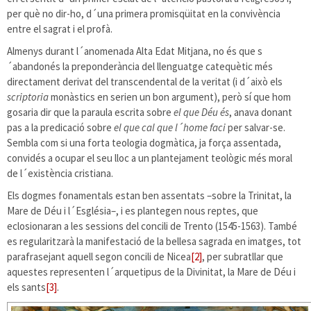
per què no dir-ho, d´una primera promisqüitat en la convivència
entre el sagrat i el profà.
Almenys durant l´anomenada Alta Edat Mitjana, no és que s
´abandonés la preponderància del llenguatge catequètic més
directament derivat del transcendental de la veritat (i d´això els
scriptoria
monàstics en serien un bon argument), però sí que hom
gosaria dir que la paraula escrita sobre
el que Déu és
, anava donant
pas a la predicació sobre
el que cal que l´home faci
per salvar-se.
Sembla com si una forta teologia dogmàtica, ja força assentada,
convidés a ocupar el seu lloc a un plantejament teològic més moral
de l´existència cristiana.
Els dogmes fonamentals estan ben assentats –sobre la Trinitat, la
Mare de Déu i l´Església–, i es plantegen nous reptes, que
eclosionaran a les sessions del concili de Trento (1545-1563). També
es regularitzarà la manifestació de la bellesa sagrada en imatges, tot
parafrasejant aquell segon concili de Nicea
[2]
, per subratllar que
aquestes representen l´arquetipus de la Divinitat, la Mare de Déu i
els sants
[3]
.