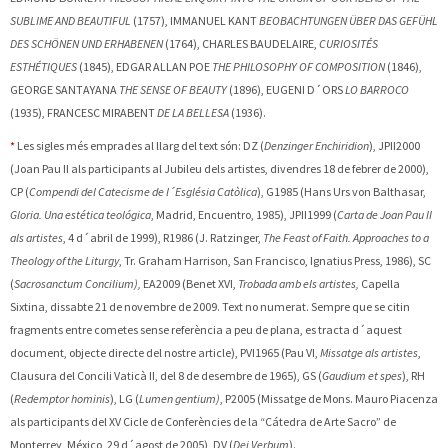
SUBLIME AND BEAUTIFUL
(1757), IMMANUEL
KANT
BEOBACHTUNGEN ÜBER DAS GEFÜHL
DES SCHÖNEN UND ERHABENEN
(1764), CHARLES
BAUDELAIRE,
CURIOSITÉS
ESTHÉTIQUES
(1845), EDGAR ALLAN POE
THE PHILOSOPHY OF COMPOSITION
(1846),
GEORGE
SANTAYANA
THE SENSE OF BEAUTY
(1896), EUGENI
D´ORS
LO BARROCO
(1935), FRANCESC
MIRABENT
DE LA BELLESA
(1936).
*
Les sigles més emprades al llarg del text són: DZ (
Denzinger Enchiridion
), JPII2000
(Joan Pau II als participants al Jubileu dels artistes, divendres 18 de febrer de 2000),
CP (
Compendi del Catecisme de l´Església Catòlica
), G1985 (Hans Urs von Balthasar,
Gloria. Una estética teológica
, Madrid, Encuentro, 1985), JPII1999 (
Carta de Joan Pau II
als artistes
, 4 d´abril de 1999), R1986 (J. Ratzinger,
The Feast of Faith. Approaches to a
Theology of the Liturgy
, Tr. Graham Harrison, San Francisco, Ignatius Press, 1986), SC
(
Sacrosanctum Concilium),
EA2009 (Benet XVI,
Trobada amb els artistes,
Capella
Sixtina, dissabte 21 de novembre de 2009. Text no numerat. Sempre que se citin
fragments entre cometes sense referència a peu de plana, es tracta d´aquest
document, objecte directe del nostre article), PVI1965 (Pau VI,
Missatge als artistes
,
Clausura del Concili Vaticà II, del 8 de desembre de 1965), GS (
Gaudium et spes
), RH
(
Redemptor hominis
), LG (
Lumen gentium)
, P2005 (Missatge de Mons. Mauro Piacenza
als participants del XV Cicle de Conferències de la “Cátedra de Arte Sacro” de
Monterrey, México, 29 d´agost de 2005), DV (
Dei Verbum
).