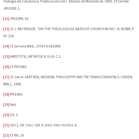
Teologia de Catalunya. Publicacions de l´Abadia de Montserrat, 2003; Cf. també:
JPII2000, 1.
[12]
JPII1999, 10.
[13]
Cf. J.
RATZINGER, “ON THE THEOLOGICAL BASIS OF CHURCH MUSIC”, A: R1986, P.
97-126
[14]
Cf. Simone
WEIL, CITAT A EA2009.
[15]
ARISTÒTIL,
METAFÍSICA
, IV, III, C.2.
[16]
Cf. PVI1965.
[17]
Cf. Jan A.
AERTSEN,
MEDIEVAL PHILOSOPHY AND THE TRANSCENDENTALS,
LEIDEN,
BRILL, 1996.
[18]
PVI1965.
[19]
Ibid.
[20]
GS, 2.
[21]
Gén
1, 28; Conc. Vat. II, Decr.
Inter mirifica
, 6.
[22]
Cf. RH, 16.