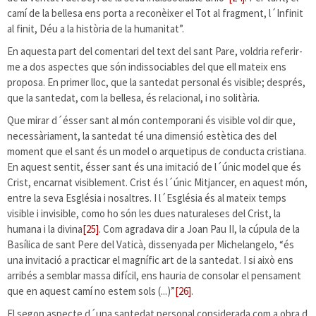
camí de la bellesa ens porta a reconèixer el Tot al fragment, l´Infinit
al finit, Déu a la història de la humanitat”.
En aquesta part del comentari del text del sant Pare, voldria referir-
me a dos aspectes que són indissociables del que ell mateix ens
proposa. En primer lloc, que la santedat personal és visible; després,
que la santedat, com la bellesa, és relacional, i no solitària.
Que mirar d´ésser sant al món contemporani és visible vol dir que,
necessàriament, la santedat té una dimensió estètica des del
moment que el sant és un model o arquetipus de conducta cristiana.
En aquest sentit, ésser sant és una imitació de l´únic model que és
Crist, encarnat visiblement. Crist és l´únic Mitjancer, en aquest món,
entre la seva Església i nosaltres. I l´Església és al mateix temps
visible i invisible, como ho són les dues naturaleses del Crist, la
humana i la divina
[25]
. Com agradava dir a Joan Pau II, la cúpula de la
Basílica de sant Pere del Vaticà, dissenyada per Michelangelo, “és
una invitació a practicar el magnífic art de la santedat. I si això ens
arribés a semblar massa difícil, ens hauria de consolar el pensament
que en aquest camí no estem sols (...)”
[26]
.
El segon aspecte d´una santedat personal considerada com a obra d