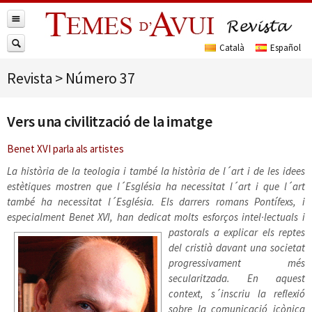
Revista
>
Número 37
Vers una civilització de la imatge
Benet XVI parla als artistes
La història de la teologia i també la història de l´art i de les idees
estètiques mostren que l´Església ha necessitat l´art i que l´art
també ha necessitat l´Església. Els darrers romans Pontífexs, i
especialment Benet XVI, han dedicat molts
esforços intel·lectuals i
pastorals a explicar els reptes
del cristià davant una societat
progressivament més
secularitzada. En aquest
context, s´inscriu la reflexió
sobre la comunicació icònica