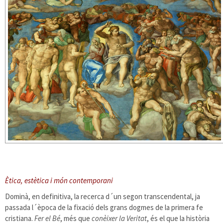
Ètica, estètica i món contemporani
Dominà, en definitiva, la recerca d´un segon transcendental, ja
passada l´època de la fixació dels grans dogmes de la primera fe
cristiana.
Fer el Bé
, més que
conèixer la Veritat
, és el que la història