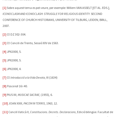
[1]
Sobre aquest tema es pot veure, per exemple: Willem
VAN ASSELT [ET AL. EDS.],
ICONOCLASM AND ICONOCLASH: STRUGGLE FOR RELIGIOUS IDENTITY.
SECOND
CONFERENCE OF CHURCH HISTORIANS
,
UNIVERSITY OF TILBURG, LEIDEN, BRILL,
2007.
[2]
Cf. DZ 302-304.
[3]
Cf. Concili de Trento, Sessió XXV de 1563.
[4]
JPII2000, 5.
[5]
JPII2000, 5.
[6]
JPII2000, 4.
[7]
Cf.
Introducció a la Vida Devota
, III (1634)
[8]
Pascendi
16 i 40.
[9]
PIUS XII,
MUSICAE SACRAE
, (1955), 6.
[10]
JOAN XXIII,
PACEM IN TERRIS
, 1963, 12.
[11]
Concili Vaticà II,
Constitucions. Decrets. Declaracions
, Edició bilingüe. Facultat de