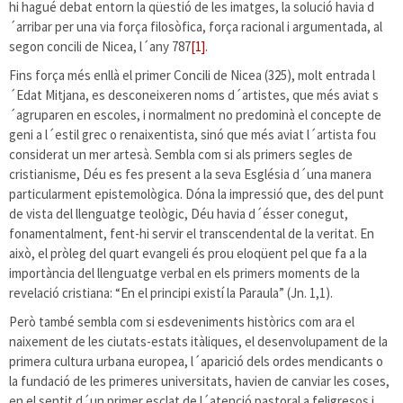
hi hagué debat entorn la qüestió de les imatges, la solució havia d
´arribar per una via força filosòfica, força racional i argumentada, al
segon concili de Nicea, l´any 787
[1]
.
Fins força més enllà el primer Concili de Nicea (325), molt entrada l
´Edat Mitjana, es desconeixeren noms d´artistes, que més aviat s
´agruparen en escoles, i normalment no predominà el concepte de
geni a l´estil grec o renaixentista, sinó que més aviat l´artista fou
considerat un mer artesà. Sembla com si als primers segles de
cristianisme, Déu es fes present a la seva Església d´una manera
particularment epistemològica. Dóna la impressió que, des del punt
de vista del llenguatge teològic, Déu havia d´ésser conegut,
fonamentalment, fent-hi servir el transcendental de la veritat. En
això, el pròleg del quart evangeli és prou eloqüent pel que fa a la
importància del llenguatge verbal en els primers moments de la
revelació cristiana: “En el principi existí la Paraula” (Jn. 1,1).
Però també sembla com si esdeveniments històrics com ara el
naixement de les ciutats-estats itàliques, el desenvolupament de la
primera cultura urbana europea, l´aparició dels ordes mendicants o
la fundació de les primeres universitats, havien de canviar les coses,
en el sentit d´un primer esclat de l´atenció pastoral a feligresos i,