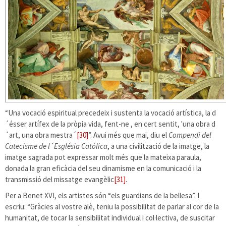
“Una vocació espiritual precedeix i sustenta la vocació artística, la d
´ésser artífex de la pròpia vida, fent-ne , en cert sentit, 'una obra d
´art, una obra mestra´
[30]
”. Avui més que mai, diu el
Compendi del
Catecisme de l´Església Catòlica
, a una civilització de la imatge, la
imatge sagrada pot expressar molt més que la mateixa paraula,
donada la gran eficàcia del seu dinamisme en la comunicació i la
transmissió del missatge evangèlic
[31]
.
Per a Benet XVI, els artistes són “els guardians de la bellesa”. I
escriu: “Gràcies al vostre alè, teniu la possibilitat de parlar al cor de la
humanitat, de tocar la sensibilitat individual i col·lectiva, de suscitar