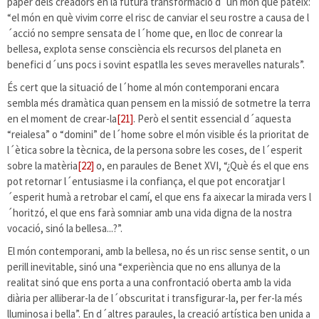
paper dels creadors en la futura transformació d´un món que pateix:
“el món en què vivim corre el risc de canviar el seu rostre a causa de l
´acció no sempre sensata de l´home que, en lloc de conrear la
bellesa, explota sense consciència els recursos del planeta en
benefici d´uns pocs i sovint espatlla les seves meravelles naturals”.
És cert que la situació de l´home al món contemporani encara
sembla més dramàtica quan pensem en la missió de sotmetre la terra
en el moment de crear-la
[21]
. Però el sentit essencial d´aquesta
“reialesa” o “domini” de l´home sobre el món visible és la prioritat de
l´ètica sobre la tècnica, de la persona sobre les coses, de l´esperit
sobre la matèria
[22]
o, en paraules de Benet XVI, “¿Què és el que ens
pot retornar l´entusiasme i la confiança, el que pot encoratjar l
´esperit humà a retrobar el camí, el que ens fa aixecar la mirada vers l
´horitzó, el que ens farà somniar amb una vida digna de la nostra
vocació, sinó la bellesa...?”.
El món contemporani, amb la bellesa, no és un risc sense sentit, o un
perill inevitable, sinó una “experiència que no ens allunya de la
realitat sinó que ens porta a una confrontació oberta amb la vida
diària per alliberar-la de l´obscuritat i transfigurar-la, per fer-la més
lluminosa i bella”. En d´altres paraules, la creació artística ben unida a