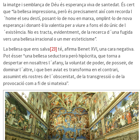
la imatge i semblança de Déu és esperança viva de santedat. És cert
que “la bellesa impressiona, però és precisament així com recorda l
´home el seu destí, posant-lo de nou en marxa, omplint-lo de nova
esperança i donant-li la valentia per a viure a fons el do únic de l
´existència. No es tracta, evidentment, de la recerca d´una fugida
vers una bellesa irracional o un mer esteticisme”.
La bellesa que ens salva
[23]
té, afirma Benet XVI, una cara negativa.
Pot ésser “una bellesa seductora però hipòcrita, que torna a
despertar en nosaltres l´afany, la voluntat de poder, de posseir, de
dominar l´altre, i que ben aviat es transforma en el contrari,
assumint els rostres de l´obscenitat, de la transgressió o de la
provocació com a fi de si mateixa".