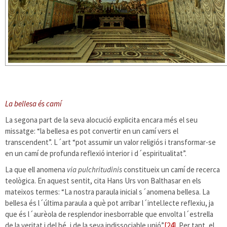
La bellesa és camí
La segona part de la seva alocució explicita encara més el seu
missatge: “la bellesa es pot convertir en un camí vers el
transcendent”. L´art “pot assumir un valor religiós i transformar-se
en un camí de profunda reflexió interior i d´espiritualitat”.
La que ell anomena
via pulchritudinis
constitueix un camí de recerca
teològica. En aquest sentit, cita Hans Urs von Balthasar en els
mateixos termes: “La nostra paraula inicial s´anomena bellesa. La
bellesa és l´última paraula a què pot arribar l´intel.lecte reflexiu, ja
que és l´aurèola de resplendor inesborrable que envolta l´estrella
de la veritat i del bé, i de la seva indissociable unió”
[24]
. Per tant, el