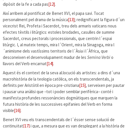
dipòsit de la fe a cada pas
[12]
.
Així arribem al pontificat de Benet XVI, el papa savi. Tocat
personalment pel drama de la música
[13]
; redignificant la figura d´un
vicecrist Rei, Profeta i Sacerdot, treu dels armaris vaticans nous
efectes tèxtils i litúrgics: estoles brodades, casulles de summe
Sacerdot, creus pectorals i processionals, que centrin l´espai
litúrgic. I, al mateix temps, mira l´Orient, mira la Sinagoga, mira l
´animisme dels vastíssims territoris de l´Àsia i l´Àfrica, que
desconeixen el desenvolupament madur de les
Semina Verbi
o
llavors del Verb encarnat
[14]
.
Aquest és el context de la seva al.locució als artistes: a dins d´una
macrohistòria de la teologia catòlica, on els transcendentals, ja
definits per Aristòtil en època pre-cristiana
[15]
, serveixen per pautar
i pausar una anàlisi que –tot i poder semblar perifèrica– conté i
manifesta profundes ressonàncies dogmàtiques que marquen la
futura història de les successives epifanies del Verb en forma
visible
[16]
.
Benet XVI veu els transcendentals de l´ésser sense solució de
continuïtat
[17]
i que, a mesura que es van desplegant a la història de