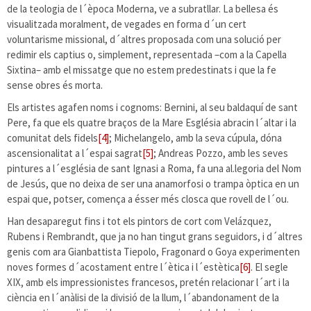
de la teologia de l´època Moderna, ve a subratllar. La bellesa és
visualitzada moralment, de vegades en forma d´un cert
voluntarisme missional, d´altres proposada com una solució per
redimir els captius o, simplement, representada –com a la Capella
Sixtina– amb el missatge que no estem predestinats i que la fe
sense obres és morta.
Els artistes agafen noms i cognoms: Bernini, al seu baldaquí de sant
Pere, fa que els quatre braços de la Mare Església abracin l´altar i la
comunitat dels fidels
[4]
; Michelangelo, amb la seva cúpula, dóna
ascensionalitat a l´espai sagrat
[5]
; Andreas Pozzo, amb les seves
pintures a l´església de sant Ignasi a Roma, fa una al.legoria del Nom
de Jesús, que no deixa de ser una anamorfosi o trampa òptica en un
espai que, potser, comença a ésser més closca que rovell de l´ou.
Han desaparegut fins i tot els pintors de cort com Velázquez,
Rubens i Rembrandt, que ja no han tingut grans seguidors, i d´altres
genis com ara Gianbattista Tiepolo, Fragonard o Goya experimenten
noves formes d´acostament entre l´ètica i l´estètica
[6]
. El segle
XIX, amb els impressionistes francesos, pretén relacionar l´art i la
ciència en l´anàlisi de la divisió de la llum, l´abandonament de la