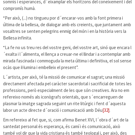
somnis i esperances, d´eixamplar els horitzons del coneixement i del
compromís humà.
“Per això, (...) no tingueu por d´encarar-vos amb la font primera i
última de la bellesa, de dialogar amb els creients, que juntament amb
vosaltres se senten pelegrins enmig del món i en la història vers la
Bellesa infinita.
“La fe no us treu res del vostre geni, del vostre art, sinó que encara l
´exalta i l´alimenta, el llença a creuar-ne el llindar i a contemplar amb
mirada fascinada i commoguda la meta última i definitiva, el sol sense
ocàs que il·lumina i embelleix el present”.
L´artista, per això, té la missió de comunicar el sagrat; una missió
directament afectada pel caràcter sacerdotal i sacrificial de totes les
professions, però especialment de les que són creatives. Ara no em
refereixo només als iconògrafs orientals, que s´encarreguen de
plasmar la imatge sagrada seguint un rite litúrgic i fent d´aquesta
labor un acte directe d´oració i comunicació amb Déu
[32]
.
Em refereixo al fet que, si, com afirma Benet XVI, l´obra d´art de la
santedat personal és esperança, és camí i és comunicació, això
també vol dir que la vida cristiana és també teologal i, per això, des