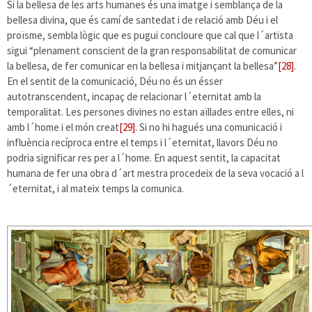
Si la bellesa de les arts humanes és una imatge i semblança de la
bellesa divina, que és camí de santedat i de relació amb Déu i el
proïsme, sembla lògic que es pugui concloure que cal que l´artista
sigui “plenament conscient de la gran responsabilitat de comunicar
la bellesa, de fer comunicar en la bellesa i mitjançant la bellesa”
[28]
.
En el sentit de la comunicació, Déu no és un ésser
autotranscendent, incapaç de relacionar l´eternitat amb la
temporalitat. Les persones divines no estan aïllades entre elles, ni
amb l´home i el món creat
[29]
. Si no hi hagués una comunicació i
influència recíproca entre el temps i l´eternitat, llavors Déu no
podria significar res per a l´home. En aquest sentit, la capacitat
humana de fer una obra d´art mestra procedeix de la seva vocació a l
´eternitat, i al mateix temps la comunica.