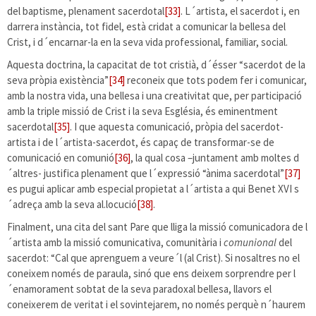
del baptisme, plenament sacerdotal
[33]
. L´artista, el sacerdot i, en
darrera instància, tot fidel, està cridat a comunicar la bellesa del
Crist, i d´encarnar-la en la seva vida professional, familiar, social.
Aquesta doctrina, la capacitat de tot cristià, d´ésser “sacerdot de la
seva pròpia existència”
[34]
reconeix que tots podem fer i comunicar,
amb la nostra vida, una bellesa i una creativitat que, per participació
amb la triple missió de Crist i la seva Església, és eminentment
sacerdotal
[35]
. I que aquesta comunicació, pròpia del sacerdot-
artista i de l´artista-sacerdot, és capaç de transformar-se de
comunicació en comunió
[36]
, la qual cosa –juntament amb moltes d
´altres- justifica plenament que l´expressió “ànima sacerdotal”
[37]
es pugui aplicar amb especial propietat a l´artista a qui Benet XVI s
´adreça amb la seva al.locució
[38]
.
Finalment, una cita del sant Pare que lliga la missió comunicadora de l
´artista amb la missió comunicativa, comunitària i
comunional
del
sacerdot: “Cal que aprenguem a veure´l (al Crist). Si nosaltres no el
coneixem només de paraula, sinó que ens deixem sorprendre per l
´enamorament sobtat de la seva paradoxal bellesa, llavors el
coneixerem de veritat i el sovintejarem, no només perquè n´haurem