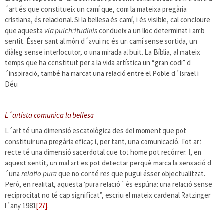
´art és que constitueix un camí que, com la mateixa pregària
cristiana, és relacional. Si la bellesa és camí, i és visible, cal concloure
que aquesta
via pulchritudinis
condueix a un lloc determinat i amb
sentit. Ésser sant al món d´avui no és un camí sense sortida, un
diàleg sense interlocutor, o una mirada al buit. La Bíblia, al mateix
temps que ha constituït per a la vida artística un “gran codi” d
´inspiració, també ha marcat una relació entre el Poble d´Israel i
Déu.
L´artista comunica la bellesa
L´art té una dimensió escatològica des del moment que pot
constituir una pregària eficaç i, per tant, una comunicació. Tot art
recte té una dimensió sacerdotal que tot home pot recórrer. I, en
aquest sentit, un mal art es pot detectar perquè marca la sensació d
´una
relatio pura
que no conté res que pugui ésser objectualitzat.
Però, en realitat, aquesta 'pura relació´ és espúria: una relació sense
reciprocitat no té cap significat”, escriu el mateix cardenal Ratzinger
l´any 1981
[27]
.