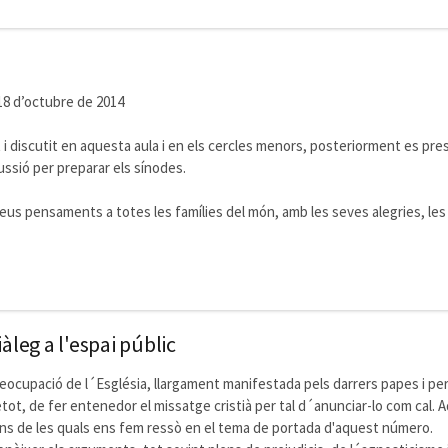
18 d’octubre de 2014
it i discutit en aquesta aula i en els cercles menors, posteriorment es pre
ssió per preparar els sínodes.
s seus pensaments a totes les famílies del món, amb les seves alegries, le
àleg a l'espai públic
reocupació de l´Església, llargament manifestada pels darrers papes i per
ot, de fer entenedor el missatge cristià per tal d´anunciar-lo com cal. 
ons de les quals ens fem ressò en el tema de portada d'aquest número.