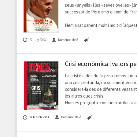
seus «anyells» i les «seves ovelles» (J
successor de Pere amb el nom de Fran
Hem anat sabent molt i molt d´aquest 
27 July 2013
Domènec Melé
Crisi econòmica i valors pe
La crisi és, des de fa prou temps, un 
una crisi profunda, no solament econò
considera-la des de diferents vessants
les altres dues crisis.
Hom es pregunta: com hem arribat a 
24 March 2013
Domènec Melé