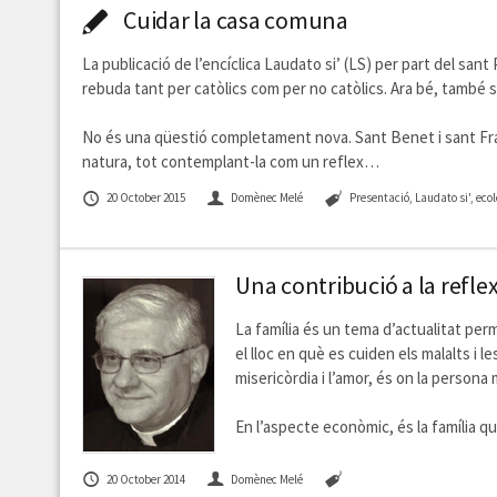
Cuidar la casa comuna
La publicació de l’encíclica Laudato si’ (LS) per part del sa
rebuda tant per catòlics com per no catòlics. Ara bé, també s
No és una qüestió completament nova. Sant Benet i sant Fra
natura, tot contemplant-la com un reflex…
20 October 2015
Domènec Melé
Presentació, Laudato si', eco
Una contribució a la reflex
La família és un tema d’actualitat perm
el lloc en què es cuiden els malalts i 
misericòrdia i l’amor, és on la person
En l’aspecte econòmic, és la família qui
20 October 2014
Domènec Melé