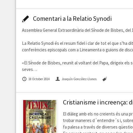
Comentari a la Relatio Synodi
Assemblea General Extraordinària del Sínode de Bisbes, del 
La Relatio Synodi és el resum fidel i clar de tot el que s’ha d
conferències episcopals com a Lineamenta o guions de discu
«El Sínode de Bisbes, reunit al voltant del Papa, dirigeix el
seves…
18 October 2014
Joaquín González-Llanos
Cristianisme i increença: di
El diàleg amb els no creients és una p
trobar maneres d´entendre´s i, sobret
fa palesa a través de diverses qüesti