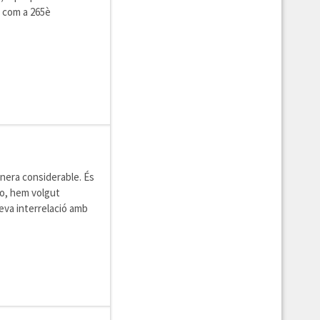
o com a 265è
anera considerable. És
ro, hem volgut
eva interrelació amb