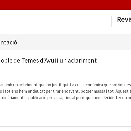
Revi
ntació
ble de Temes d’Avui i un aclariment
 amb un aclariment que ho justifiqui. La crisi econòmica que sofrim de
ns i tot ens hem endeutat per tirar endavant, potser massa i tot. Aquest 
ordinàriament la publicació prevista, fins al punt que hem decidit fer un