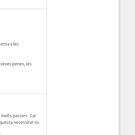
senta a les
s seves penes, les
 molts pastors . Cal
Aquesta necessitat es