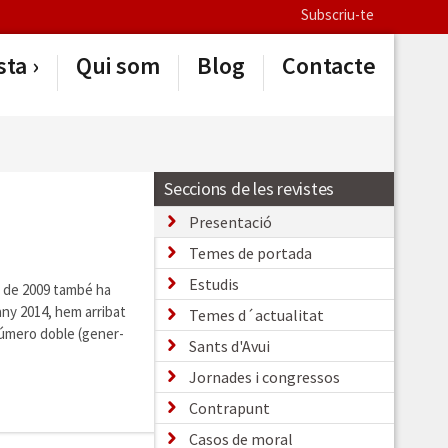
Subscriu-te
sta
Qui som
Blog
Contacte
Seccions de les revistes
Presentació
Temes de portada
Estudis
s de 2009 també ha
any 2014, hem arribat
Temes d´actualitat
 número doble (gener-
Sants d'Avui
Jornades i congressos
Contrapunt
Casos de moral