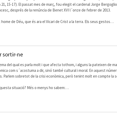
n 21, 15-17). El passat mes de març, fou elegit el cardenal Jorge Bergogli
cesc, després de la renúncia de Benet XVI l´onze de febrer de 2013.
home de Déu, que és ara el Vicari de Crist a la terra. Els seus gestos…
r sortir-ne
tema del qual es parla molt i que afecta tothom, i alguns la pateixen de m
mica com s´acostuma a dir, sinó també cultural i moral. En aquest núme
. Parlem sobretot de la crisi econòmica, però tenint molt en compte la s
aquesta situació? Més o menys ho sabem:…