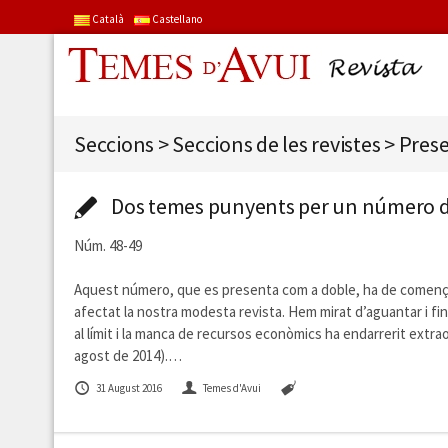
Català
Castellano
Seccions
>
Seccions de les revistes
>
Prese
Dos temes punyents per un número do
Núm. 48-49
Aquest número, que es presenta com a doble, ha de començar
afectat la nostra modesta revista. Hem mirat d’aguantar i fi
al límit i la manca de recursos econòmics ha endarrerit extra
agost de 2014).…
31 August 2016
Temes d'Avui