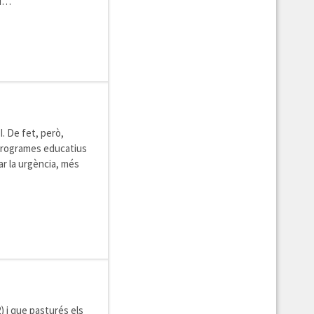
 i…
. De fet, però,
e programes educatius
ar la urgència, més
) i que pasturés els