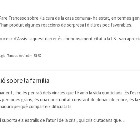
nt Pare Francesc sobre «la cura de la casa comuna» ha estat, en termes gen
’han produït algunes reaccions de sorpresa i d’altres poc favorables.
ncesc d’Assís –aquest darrer és abundosament citat a la LS– van aprec
logia, Temes d'Avui núm. 51-52
ió sobre la familia
anent, i ho és per raó dels vincles que té amb la vida quotidiana. És l’esco
les persones grans, és una oportunitat constant de donar i de rebre, és la 
a madura perquè comparteix dificultats.
 suporta els estralls de l’atur i de la crisi, qui cria ciutadans que…