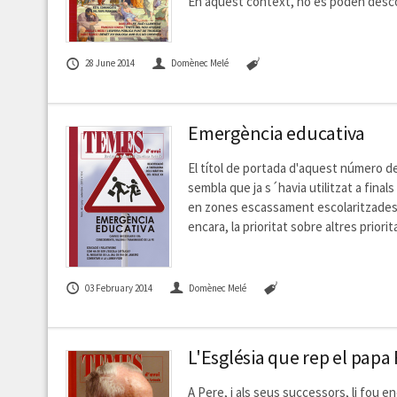
En aquest context, no es poden descon
28 June 2014
Domènec Melé
Emergència educativa
El títol de portada d'aquest número d
sembla que ja s´havia utilitzat a fina
en zones escassament escolaritzades. A
encara, la prioritat sobre altres prior
03 February 2014
Domènec Melé
L'Església que rep el papa
A Pere, i als seus successors, li fou e