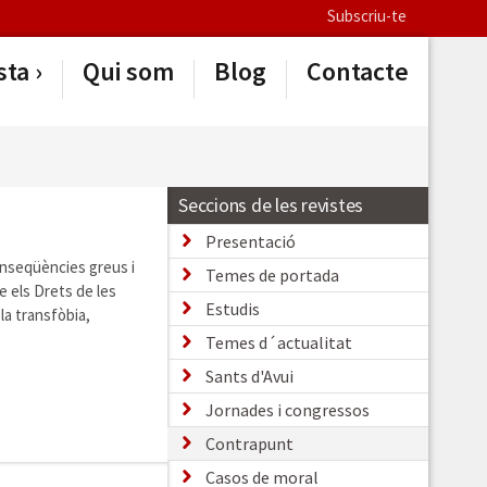
Subscriu-te
sta
Qui som
Blog
Contacte
Seccions de les revistes
Presentació
conseqüències greus i
Temes de portada
e els Drets de les
Estudis
 la transfòbia,
Temes d´actualitat
Sants d'Avui
Jornades i congressos
Contrapunt
Casos de moral