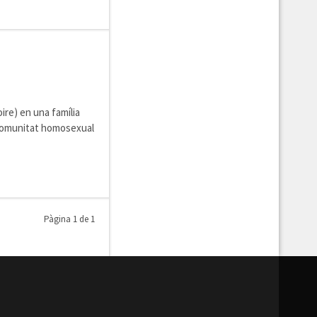
ire) en una família
la comunitat homosexual
Pàgina 1 de 1