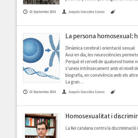
01 September 2014
Joaquín González-Llanos
La persona homosexual: hi 
Dinàmica cerebral i orientació sexual
Avui en dia, les neurociències permete
Perquè el cervell de qualsevol home nei
s’uneix intrínsecament amb el nivell d
biografia, en convivència amb els altre
La gran…
01 September 2014
Joaquín González-Llanos
Homosexualitat i discrimin
La llei catalana contra la discriminació