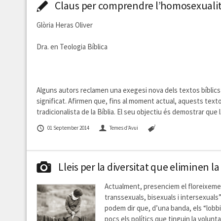
Claus per comprendre l’homosexualita
Glòria Heras Oliver
Dra. en Teologia Bíblica
Alguns autors reclamen una exegesi nova dels textos bíblics
significat. Afirmen que, fins al moment actual, aquests texto
tradicionalista de la Bíblia. El seu objectiu és demostrar que
01 September 2014
Temes d'Avui
Lleis per la diversitat que eliminen la
Actualment, presenciem el floreixement d
transsexuals, bisexuals i intersexuals”
podem dir que, d’una banda, els “lobbie
pocs els polítics que tinguin la volunt