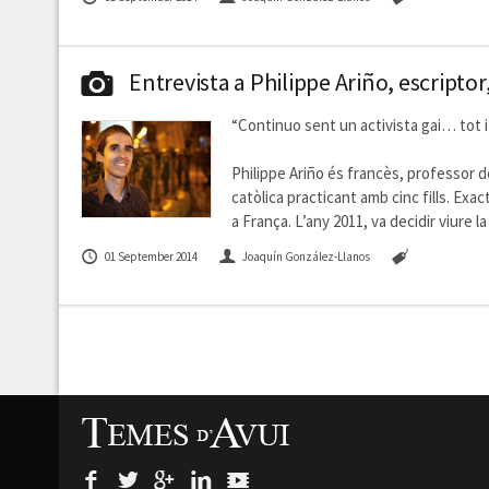
Entrevista a Philippe Ariño, escriptor, 
“Continuo sent un activista gai… tot i 
Philippe Ariño és francès, professor de
catòlica practicant amb cinc fills. Exa
a França. L’any 2011, va decidir viure l
01 September 2014
Joaquín González-Llanos