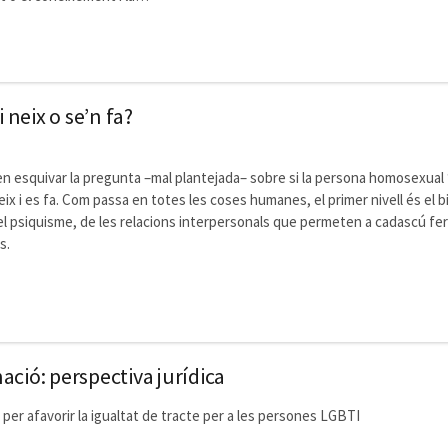
neix o se’n fa?
n esquivar la pregunta –mal plantejada– sobre si la persona homosexual “h
x i es fa. Com passa en totes les coses humanes, el primer nivell és el bi
el psiquisme, de les relacions interpersonals que permeten a cadascú fer
s.
ació: perspectiva jurídica
 i per afavorir la igualtat de tracte per a les persones LGBTI