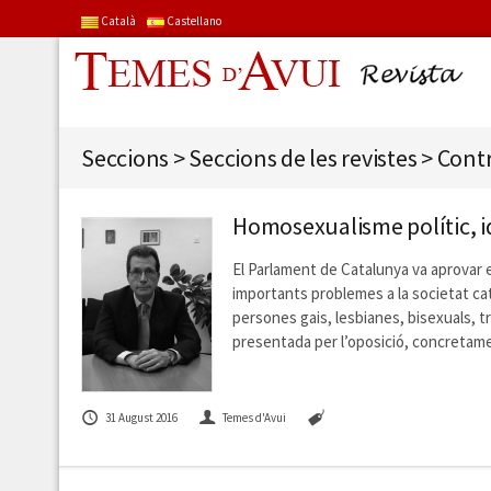
Català
Castellano
Seccions
>
Seccions de les revistes
>
Cont
Homosexualisme polític, ide
El Parlament de Catalunya va aprovar el
importants problemes a la societat cat
persones gais, lesbianes, bisexuals, tra
presentada per l’oposició, concretam
31 August 2016
Temes d'Avui