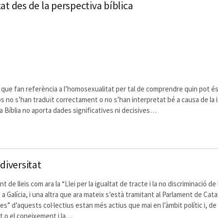
t des de la perspectiva bíblica
 que fan referència a l’homosexualitat per tal de comprendre quin pot és
s no s’han traduït correctament o no s’han interpretat bé a causa de la i
 la Bíblia no aporta dades significatives ni decisives…
 diversitat
e lleis com ara la “Llei per la igualtat de tracte i la no discriminació de 
 a Galícia, i una altra que ara mateix s’està tramitant al Parlament de Cat
s” d’aquests col·lectius estan més actius que mai en l’àmbit polític i, de 
at o el coneixement i la…