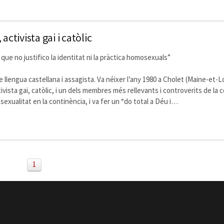
activista gai i catòlic
que no justifico la identitat ni la pràctica homosexuals”
 llengua castellana i assagista. Va néixer l’any 1980 a Cholet (Maine-et-Lo
ctivista gai, catòlic, i un dels membres més rellevants i controverits de 
a sexualitat en la continència, i va fer un “do total a Déu i…
1