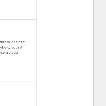
i neix o se’n fa”.
ològic, i aquest
-se la pròpia