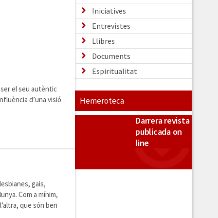
Iniciatives
Entrevistes
Llibres
Documents
Espiritualitat
ser el seu autèntic
nfluència d’una visió
Hemeroteca
Darrera revista
publicada on
line
lesbianes, gais,
alunya. Com a mínim,
l’altra, que són ben