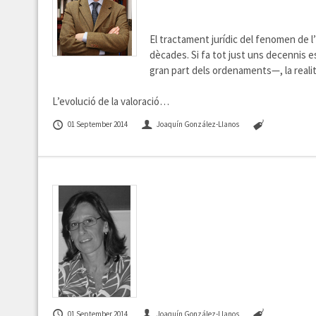
El tractament jurídic del fenomen de 
dècades. Si fa tot just uns decennis es
gran part dels ordenaments—, la reali
L’evolució de la valoració…
01 September 2014
Joaquín González-Llanos
01 September 2014
Joaquín González-Llanos