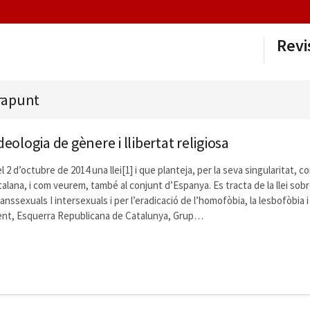
Revi
rapunt
ologia de gènere i llibertat religiosa
 2 d’octubre de 2014 una llei[1] i que planteja, per la seva singularitat, 
alana, i com veurem, també al conjunt d’Espanya. Es tracta de la llei sobr
nssexuals I intersexuals i per l’eradicació de l’homofòbia, la lesbofòbia i
ent, Esquerra Republicana de Catalunya, Grup…