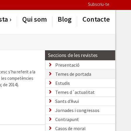
Subscriu-te
sta
Qui som
Blog
Contacte
Seccions de les revistes
Presentació
sc s’ha referit a la
Temes de portada
 i les competències
Estudis
ç de 2014).
Temes d´actualitat
Sants d'Avui
Jornades i congressos
Contrapunt
Casos de moral