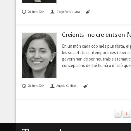
28 June 2014
Diego Porras Lara
Creients i no creients en 
En un món cada cop més pluralista, el 
les societats contemporànies i liberals
govern han de ser neutrals sistemàtic
concepcions del bé humà o d´allò qu
28 June 2014
Angela C. Micell
‹
1