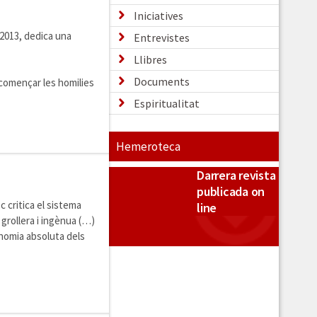
Iniciatives
 2013, dedica una
Entrevistes
Llibres
Documents
 començar les homilies
Espiritualitat
Hemeroteca
Darrera revista
publicada on
 critica el sistema
line
grollera i ingènua (…)
nomia absoluta dels