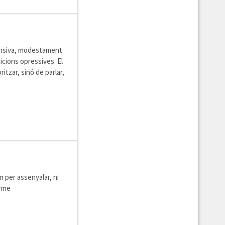
fensiva, modestament
icions opressives. El
itzar, sinó de parlar,
 per assenyalar, ni
erme