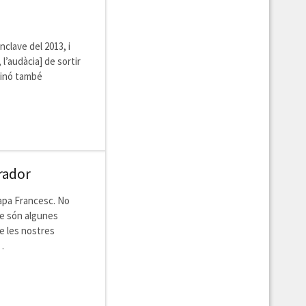
clave del 2013, i
 l’audàcia] de sortir
 sinó també
rador
Papa Francesc. No
ue són algunes
e les nostres
…