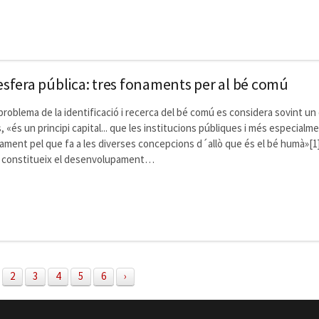
l'esfera pública: tres fonaments per al bé comú
problema de la identificació i recerca del bé comú es considera sovint un 
, «és un principi capital... que les institucions públiques i més especialm
ament pel que fa a les diverses concepcions d´allò que és el bé humà»[1]
e constitueix el desenvolupament…
2
3
4
5
6
›