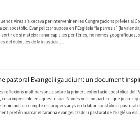
uenos Aires s’aixecava per intervenir en les Congregacions prèvies al Con
zel apostòlic. Evangelitzar suposa en l’Església “la parresia” [la valentia,
a sortir de si mateixa i anar cap a les perifèries, no només geogràfiques,
les del dolor, les de la injustícia,…
me pastoral Evangelii gaudium: un document inspi
es reflexions molt personals sobre la primera exhortació apostòlica del 
 cosa impossible en aquest espai. Només vull compartir el que jo crec q
tenir molt en compte els propers anys en la labor apostòlica i pastoral d
ment pretén marcar el tarannà evangelitzador i pastoral de l’Església els