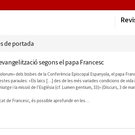
Revi
s de portada
 l’evangelització segons el papa Francesc
tolorum» dels bisbes de la Conferència Episcopal Espanyola, el papa France
uestes paraules: «Els laics […] des de les més variades condicions de vida
atge i la missió de l’Església (cf. Lumen gentium, 33)» (Discurs, 3 de mar
cat de Francesc, és possible aprofundir en les…