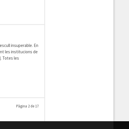
escull insuperable. En
ent les institucions de
. Totes les
Pàgina 2 de 17