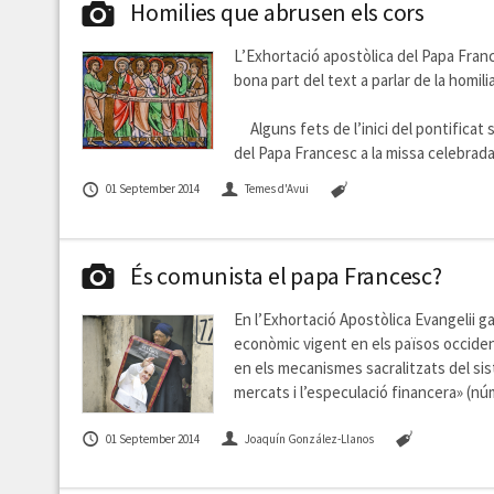
Homilies que abrusen els cors
L’Exhortació apostòlica del Papa Franc
bona part del text a parlar de la homili
Alguns fets de l’inici del pontificat 
del Papa Francesc a la missa celebrada 
01 September 2014
Temes d'Avui
És comunista el papa Francesc?
En l’Exhortació Apostòlica Evangelii g
econòmic vigent en els països occident
en els mecanismes sacralitzats del si
mercats i l’especulació financera» (nú
01 September 2014
Joaquín González-Llanos