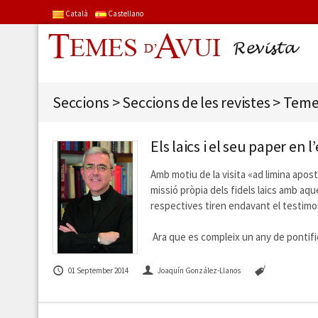
Català
Castellano
Seccions
>
Seccions de les revistes
>
Teme
Els laics i el seu paper en
Amb motiu de la visita «ad limina apos
missió pròpia dels fidels laics amb aq
respectives tiren endavant el testimoni
Ara que es compleix un any de pontifi
01 September 2014
Joaquín González-Llanos