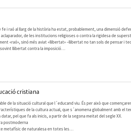
 fe i raó al llarg de la història ha estat, probablement, una dimensió de
aclaparador, de les institucions religioses o contra la rigidesa de superst
ent «raó», sinó més aviat «llibertat» –llibertat no tan sols de pensar i teor
sovint llibertat contra la imposició…
cació cristiana
le de la situació cultural que l´educand viu. És per això que començarem
racterístiques de la cultura actual, que s´anomena globalment amb el t
tar, pel que fa als inicis, a partir de la segona meitat del segle XX.
tura postmoderna
e metafísic de naturalesa en totes les…