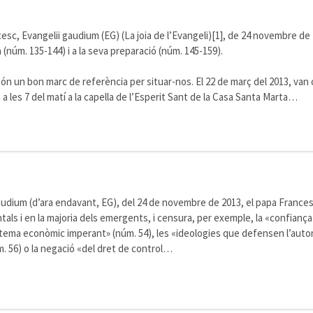
esc, Evangelii gaudium (EG) (La joia de l’Evangeli)[1], de 24 novembre de
a (núm. 135-144) i a la seva preparació (núm. 145-159).
són un bon marc de referència per situar-nos. El 22 de març del 2013, van
a les 7 del matí a la capella de l’Esperit Sant de la Casa Santa Marta…
audium (d’ara endavant, EG), del 24 de novembre de 2013, el papa Francesc
als i en la majoria dels emergents, i censura, per exemple, la «confiança 
stema econòmic imperant» (núm. 54), les «ideologies que defensen l’auto
m. 56) o la negació «del dret de control…