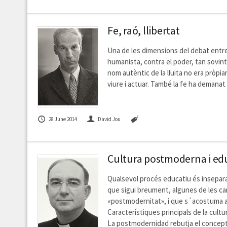
Fe, raó, llibertat
Una de les dimensions del debat entre
humanista, contra el poder, tan sovint 
nom autèntic de la lluita no era pròpiam
viure i actuar. També la fe ha demanat 
28 June 2014
David Jou
Cultura postmoderna i edu
Qualsevol procés educatiu és inseparab
que sigui breument, algunes de les ca
«postmodernitat», i que s´acostuma a da
Característiques principals de la cul
La postmodernidad rebutja el concept