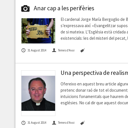
Anar cap a les perifèries
El cardenal Jorge María Bergoglio de B
s’expressava així: «Evangelitzar suposa 
de si mateixa. L’Església està cridada 
existencials: les del misteri del pecat, 
31 August 2014
Temes d'Avui
Una perspectiva de realis
Ofereixo en aquest breu article algun
pretenc donar raó de tot el document,
intuïcions fonamentals que haurem de 
esglésies. No cal dir que aquest docu
31 August 2014
Temes d'Avui