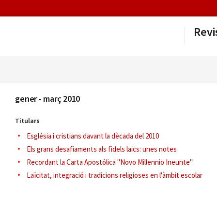
Revi
gener - març 2010
Titulars
Església i cristians davant la dècada del 2010
Els grans desafiaments als fidels laics: unes notes
Recordant la Carta Apostólica ''Novo Millennio Ineunte''
Laïcitat, integració i tradicions religioses en l'àmbit escolar