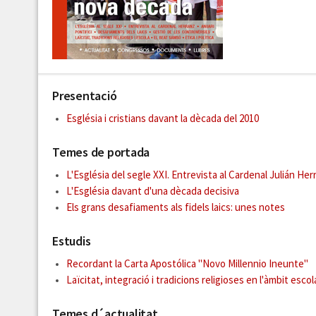
Presentació
Església i cristians davant la dècada del 2010
Temes de portada
L'Església del segle XXI. Entrevista al Cardenal Julián Her
L'Església davant d'una dècada decisiva
Els grans desafiaments als fidels laics: unes notes
Estudis
Recordant la Carta Apostólica ''Novo Millennio Ineunte''
Laïcitat, integració i tradicions religioses en l'àmbit escol
Temes d´actualitat