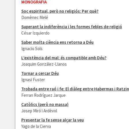
MONOGRAFIA
Soc espiritual, però no religiós: Per què?
Domènec Melé
Superant la indiferència i les formes febles de religió
César Izquierdo
Saber molta ciència ens retorna a Déu
Ignacio Sols
L’existència del mal: és compatible amb Déu?
Joaquim González-Llanos
Tornar a cercar Déu
Ignasi Fuster
Trobada entre raó i fe: El diàleg entre Habermas i Ratzi
Ferran Rodríguez Jarque
Catòlics (però no massa)
Josep Miró i Ardèvol
Presentar la fe sense alçar la veu
Yago de la Cierva