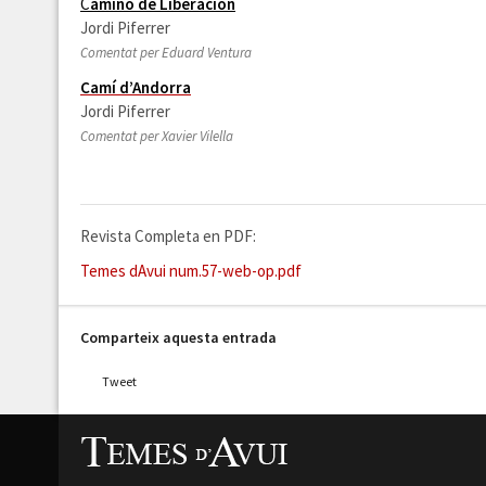
C
amino de Liberación
Jordi Piferrer
Comentat per Eduard Ventura
Camí d’Andorra
Jordi Piferrer
Comentat per Xavier Vilella
Revista Completa en PDF:
Temes dAvui num.57-web-op.pdf
Comparteix aquesta entrada
Tweet