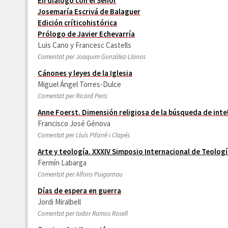
En diálogo con el Señor
Josemaría Escrivá de Balaguer
Edición críticohistórica
Prólogo de Javier Echevarría
Luis Cano y Francesc Castells
Comentat per Joaquim González-Llanos
Cánones y leyes de la Iglesia
Miguel Ángel Torres-Dulce
Comentat per Ricard Peris
Anne Foerst. Dimensión religiosa de la búsqueda de inteli
Francisco José Génova
Comentat per Lluís Pifarré i Clapés
A
rte y teología. XXXIV Simposio Internacional de Teolog
Fermín Labarga
Comentat per Alfons Puigarnau
Días de espera en guerra
Jordi Miralbell
Comentat per Isidor Ramos Rosell