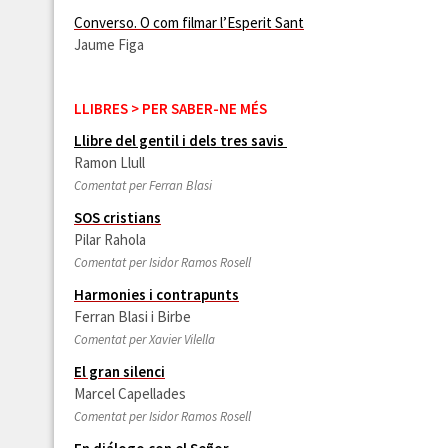
Converso. O com filmar l’Esperit Sant
Jaume Figa
LLIBRES > PER SABER-NE MÉS
Llibre del gentil i dels tres savis
Ramon Llull
Comentat per Ferran Blasi
SOS cristians
Pilar Rahola
Comentat per Isidor Ramos Rosell
Harmonies i contrapunts
Ferran Blasi i Birbe
Comentat per Xavier Vilella
El gran silenci
Marcel Capellades
Comentat per Isidor Ramos Rosell