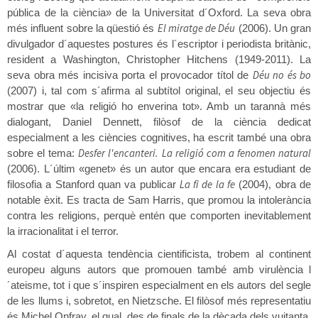
pública de la ciència» de la Universitat d´Oxford. La seva obra
El miratge de Déu
més influent sobre la qüestió és
(2006). Un gran
divulgador d´aquestes postures és l´escriptor i periodista britànic,
resident a Washington, Christopher Hitchens (1949-2011). La
Déu no és bo
seva obra més incisiva porta el provocador títol de
(2007) i, tal com s´afirma al subtítol original, el seu objectiu és
mostrar que «la religió ho enverina tot». Amb un tarannà més
dialogant, Daniel Dennett, filòsof de la ciència dedicat
especialment a les ciències cognitives, ha escrit també una obra
Desfer l'encanteri. La religió com a fenomen natural
sobre el tema:
(2006). L´últim «genet» és un autor que encara era estudiant de
La fi de la fe
filosofia a Stanford quan va publicar
(2004), obra de
notable èxit. Es tracta de Sam Harris, que promou la intolerància
contra les religions, perquè entén que comporten inevitablement
la irracionalitat i el terror.
Al costat d´aquesta tendència cientificista, trobem al continent
europeu alguns autors que promouen també amb virulència l
´ateisme, tot i que s´inspiren especialment en els autors del segle
de les llums i, sobretot, en Nietzsche. El filòsof més representatiu
és Michel Onfray, el qual, des de finals de la dècada dels vuitanta,