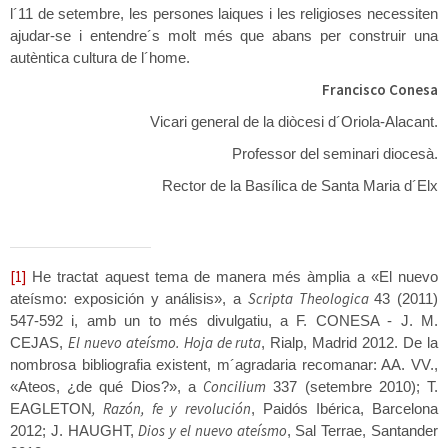
l´11 de setembre, les persones laiques i les religioses necessiten
ajudar-se i entendre´s molt més que abans per construir una
autèntica cultura de l´home.
Francisco Conesa
Vicari general de la diòcesi d´Oriola-Alacant.
Professor del seminari diocesà.
Rector de la Basílica de Santa Maria d´Elx
[1]
He tractat aquest tema de manera més àmplia a «El nuevo
Scripta Theologica
ateísmo: exposición y análisis», a
43 (2011)
547-592 i, amb un to més divulgatiu, a F. CONESA - J. M.
El nuevo ateísmo. Hoja de ruta
CEJAS,
, Rialp, Madrid 2012. De la
nombrosa bibliografia existent, m´agradaria recomanar: AA. VV.,
Concilium
«Ateos, ¿de qué Dios?», a
337 (setembre 2010); T.
, Razón, fe y revolución
EAGLETON
, Paidós Ibérica, Barcelona
Dios y el nuevo ateísmo
2012; J. HAUGHT,
, Sal Terrae, Santander