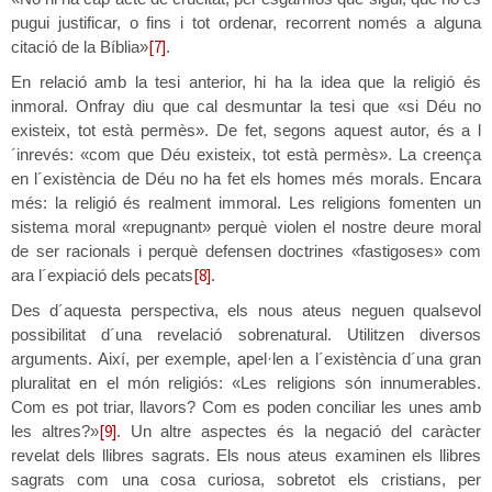
pugui justificar, o fins i tot ordenar, recorrent només a alguna
[7]
citació de la Bíblia»
.
En relació amb la tesi anterior, hi ha la idea que la religió és
inmoral. Onfray diu que cal desmuntar la tesi que «si Déu no
existeix, tot està permès». De fet, segons aquest autor, és a l
´inrevés: «com que Déu existeix, tot està permès». La creença
en l´existència de Déu no ha fet els homes més morals. Encara
més: la religió és realment immoral. Les religions fomenten un
sistema moral «repugnant» perquè violen el nostre deure moral
de ser racionals i perquè defensen doctrines «fastigoses» com
[8]
ara l´expiació dels pecats
.
Des d´aquesta perspectiva, els nous ateus neguen qualsevol
possibilitat d´una revelació sobrenatural. Utilitzen diversos
arguments. Així, per exemple, apel·len a l´existència d´una gran
pluralitat en el món religiós: «Les religions són innumerables.
Com es pot triar, llavors? Com es poden conciliar les unes amb
[9]
les altres?»
. Un altre aspectes és la negació del caràcter
revelat dels llibres sagrats. Els nous ateus examinen els llibres
sagrats com una cosa curiosa, sobretot els cristians, per