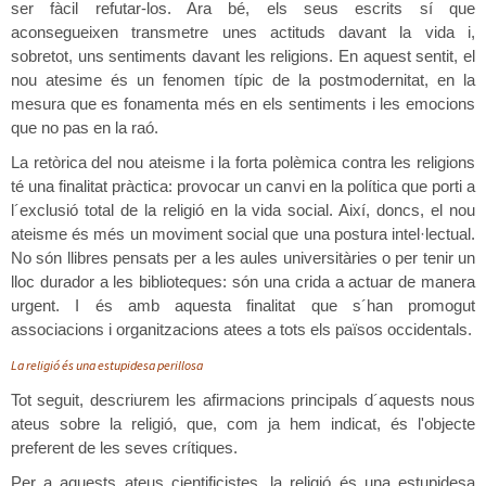
ser fàcil refutar-los. Ara bé, els seus escrits sí que
aconsegueixen transmetre unes actituds davant la vida i,
sobretot, uns sentiments davant les religions. En aquest sentit, el
nou atesime és un fenomen típic de la postmodernitat, en la
mesura que es fonamenta més en els sentiments i les emocions
que no pas en la raó.
La retòrica del nou ateisme i la forta polèmica contra les religions
té una finalitat pràctica: provocar un canvi en la política que porti a
l´exclusió total de la religió en la vida social. Així, doncs, el nou
ateisme és més un moviment social que una postura intel·lectual.
No són llibres pensats per a les aules universitàries o per tenir un
lloc durador a les biblioteques: són una crida a actuar de manera
urgent. I és amb aquesta finalitat que s´han promogut
associacions i organitzacions atees a tots els països occidentals.
La religió és una estupidesa perillosa
Tot seguit, descriurem les afirmacions principals d´aquests nous
ateus sobre la religió, que, com ja hem indicat, és l'objecte
preferent de les seves crítiques.
Per a aquests ateus cientificistes, la religió és una estupidesa