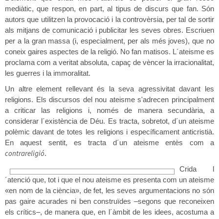
mediàtic, que respon, en part, al tipus de discurs que fan. Són
autors que utilitzen la provocació i la controvèrsia, per tal de sortir
als mitjans de comunicació i publicitar les seves obres. Escriuen
per a la gran massa (i, especialment, per als més joves), que no
coneix gaires aspectes de la religió. No fan matisos. L´ateisme es
proclama com a veritat absoluta, capaç de vèncer la irracionalitat,
les guerres i la immoralitat.
Un altre element rellevant és la seva agressivitat davant les
religions. Els discursos del nou ateisme s'adrecen principalment
a criticar las religions i, només de manera secundària, a
considerar l´existència de Déu. Es tracta, sobretot, d´un ateisme
polèmic davant de totes les religions i específicament anticristià.
En aquest sentit, es tracta d´un ateisme entès com a
contrareligió
.
Crida l
´atenció que, tot i que el nou ateisme es presenta com un ateisme
«en nom de la ciència», de fet, les seves argumentacions no són
pas gaire acurades ni ben construïdes –segons que reconeixen
els crítics–, de manera que, en l´àmbit de les idees, acostuma a