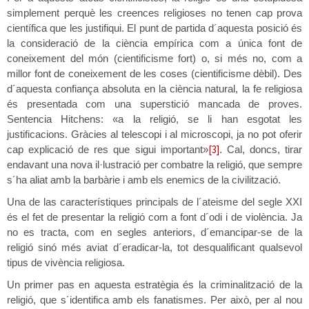
simplement perquè les creences religioses no tenen cap prova
científica que les justifiqui. El punt de partida d´aquesta posició és
la consideració de la ciència empírica com a única font de
coneixement del món (cientificisme fort) o, si més no, com a
millor font de coneixement de les coses (cientificisme dèbil). Des
d´aquesta confiança absoluta en la ciència natural, la fe religiosa
és presentada com una superstició mancada de proves.
Sentencia Hitchens: «a la religió, se li han esgotat les
justificacions. Gràcies al telescopi i al microscopi, ja no pot oferir
[3]
cap explicació de res que sigui important»
. Cal, doncs, tirar
endavant una nova il·lustració per combatre la religió, que sempre
s´ha aliat amb la barbàrie i amb els enemics de la civilització.
Una de las característiques principals de l´ateisme del segle XXI
és el fet de presentar la religió com a font d´odi i de violència. Ja
no es tracta, com en segles anteriors, d´emancipar-se de la
religió sinó més aviat d´eradicar-la, tot desqualificant qualsevol
tipus de vivència religiosa.
Un primer pas en aquesta estratègia és la criminalització de la
religió, que s´identifica amb els fanatismes. Per això, per al nou