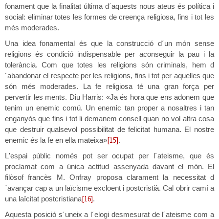
fonament que la finalitat última d´aquests nous ateus és política i
social: eliminar totes les formes de creença religiosa, fins i tot les
més moderades.
Una idea fonamental és que la construcció d´un món sense
religions és condició indispensable per aconseguir la pau i la
tolerància. Com que totes les religions són criminals, hem d
´abandonar el respecte per les religions, fins i tot per aquelles que
són més moderades. La fe religiosa té una gran força per
pervertir les ments. Diu Harris: «Ja és hora que ens adonem que
tenim un enemic comú. Un enemic tan proper a nosaltres i tan
enganyós que fins i tot li demanem consell quan no vol altra cosa
que destruir qualsevol possibilitat de felicitat humana. El nostre
[15]
enemic és la fe en ella mateixa»
.
L'espai públic només pot ser ocupat per l´ateisme, que és
proclamat com a única actitud assenyada davant el món. El
filòsof francès M. Onfray proposa clarament la necessitat d
´avançar cap a un laïcisme excloent i postcristià. Cal obrir camí a
[16]
una laïcitat postcristiana
.
Aquesta posició s´uneix a l´elogi desmesurat de l´ateisme com a