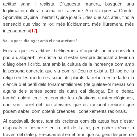
actitud sana i realista. D´aquesta manera, busquen una
legitimació cultural i social de l´ateisme. Així s´expressa Comte-
Sponville: «Quina llibertat! Quina joia! Sí, des que sóc ateu, tinc la
sensació que visc millor: més lúcidament, més lliurement, més
[17]
intensament»
.
Val la pena dialogar amb el nou ateisme?
Encara que les actituds bel·ligerants d´aquests autors conviden
poc a dialogar-hi, el cristià ha d´estar sempre disposat a tenir un
diàleg obert i crític, tant amb la cultura de la increença com amb
la persona concreta que viu com si Déu no existís. El lloc de la
religió en les modernes societats plurals, la relació entre la fe i la
ciència o el perill dels fonamentalismes (de qualsevol mena) són
alguns dels temes sobre els quals cal dialogar. En el debat,
també caldrà tenir en compte les qüestions epistemològiques,
que són l´arrel del nou ateisme: què és racional creure i què
podem saber; com obtenir creences i coneixements racionals.
Al capdavall, doncs, tant els creients com els ateus han d´estar
disposats a posar-se en la pell de l´altre, per poder créixer a
través del diàleg. Precisament en el món que sorgeix després de