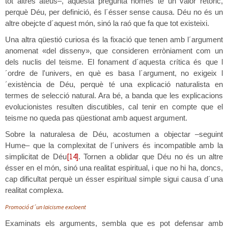
tot altres ateus–, aquesta pregunta només té un valor retòric,
perquè Déu, per definició, és l´ésser sense causa. Déu no és un
altre obejcte d´aquest món, sinó la raó que fa que tot existeixi.
Una altra qüestió curiosa és la fixació que tenen amb l´argument
anomenat «del disseny», que consideren erròniament com un
dels nuclis del teisme. El fonament d´aquesta crítica és que l
´ordre de l'univers, en què es basa l´argument, no exigeix l
´existència de Déu, perquè té una explicació naturalista en
termes de selecció natural. Ara bé, a banda que les explicacions
evolucionistes resulten discutibles, cal tenir en compte que el
teisme no queda pas qüestionat amb aquest argument.
Sobre la naturalesa de Déu, acostumen a objectar –seguint
Hume– que la complexitat de l´univers és incompatible amb la
[14]
simplicitat de Déu
. Tornen a oblidar que Déu no és un altre
ésser en el món, sinó una realitat espiritual, i que no hi ha, doncs,
cap dificultat perquè un ésser espiritual simple sigui causa d´una
realitat complexa.
Promoció d´un laïcisme excloent
Examinats els arguments, sembla que es pot defensar amb