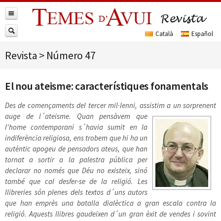
Revista
>
Número 47
El nou ateisme: característiques fonamentals
Des de començaments del tercer mil·lenni, assistim a un sorprenent
auge de l´ateisme. Quan pensàvem que
l'home
contemporani s´havia sumit en la
indiferència religiosa, ens trobem que hi ha un
autèntic apogeu de pensadors ateus, que han
tornat a sortir a la palestra pública per
declarar no només que Déu no existeix, sinó
també que cal desfer-se de la religió
. Les
llibreries són plenes dels textos d´uns autors
que han emprès una batalla dialèctica a gran escala contra la
religió. Aquests llibres gaudeixen d´un gran èxit de vendes i sovint