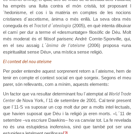
ha emprès una lluita contra el món cristià, tot proposant l
´hedonisme, el cos i la matèria en comptes de les nocions
cristianes d´ascetisme, ànima o més enllà. La seva obra més
Tractat d´ateologia
coneguda és el
(2005), en què intenta dibuixar
el camí per dur a terme el «desmuntatge» filosòfic de Déu. Molt
més moderat és el filòsof parisenc André Comte-Sponville, qui,
L´ànima de l'ateisme
en el seu assaig
(2006) proposa «una
espiritualitat sense Déu», una mística sense religió.
El context del nou ateisme
Per poder entendre aquest sorprenent retorn a l´ateisme, hem de
tenir en compte el context social en què sorgeix. Segons el meu
parer, són rellevants, com a mínim, aquests elements:
World Trade
Un factor que va resultar determinant fou l´atemptat al
Center
de Nova York, l´11 de setembre de 2001. Cal tenir present
que l´11-S va suposar un cop molt dur per a molts intel·lectuals,
«L´
que havien suposat que Déu i la religió ja eren morts.
11 de
setembre –va escriure Dawkins– ho va canviar tot. La fe revelada
no és una estupidesa inofensiva, sinó que també pot ser una
[2]
estupidesa letalment perillosa»
.