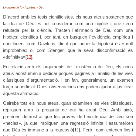
Examen de la «hipòtesi» Déu
D´acord amb les tesis cientificistes, els nous ateus sostenen que
la idea de Déu es pot considerar com una hipòtesi, que seria
refutada per la ciència. Tracten l´afirmació de Déu com una
hipòtesi científica i, per tant, en busquen l´evidència empírica i
conclouen, com Dawkins, dient que aquesta hipòtesi és «molt
improbable» o, com Stenger, que la seva disconfirmació és
[12]
«definitiva»
.
En relació amb els arguments de l´existència de Déu, els nous
ateus acostumen a dedicar poques pàgines a l´anàlisi de les vies
clàssiques d´argumentació, i en fan, generalment, un examen
força superficial. Dues observacions ens poden ajudar a justificar
aquesta afirmació.
Gairebé tots els nous ateus, quan examinen les vies clàssiques,
repliquen amb la pregunta de qui ha creat Déu. Amb això,
pretenen demostrar que les proves de l´existència de Déu són
«nècies», ja que impliquen una regressió infinita i assumeixen
[13]
que Déu és immune a la regressió
. Però –com entenen fins i