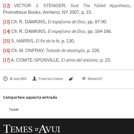
[12]
God: The Failed Hypothesis
VICTOR J. STENGER,
,
Prometheus Books, Amherst, NY 2007, p. 15.
[13]
El espejismo de Dios
Cfr. R. DAWKINS,
, pp. 87-90.
[14]
El espejismo de Dios
Cfr. R. DAWKINS,
, pp. 164-166.
[15]
El fin de la fe
S. HARRIS,
, p. 130.
[16]
Tratado de ateología
Cfr. M. ONFRAY,
, p. 226.
[17]
El alma del ateísmo
A. COMTE-SPONVILLE,
, p. 23.
28 June 2014
Francisco Conesa
Número 47
Comparteix aquesta entrada
Tweet