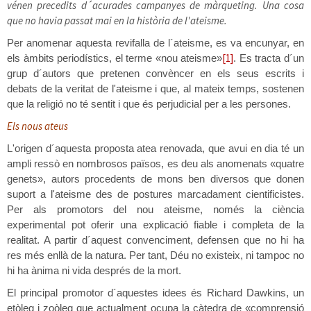
vénen precedits d´acurades campanyes de màrqueting. Una cosa
que no havia passat mai en la història de l'ateisme.
Per anomenar aquesta revifalla de l´ateisme, es va encunyar, en
[1]
els àmbits periodístics, el terme «nou ateisme»
. Es tracta d´un
grup d´autors que pretenen convèncer en els seus escrits i
debats de la veritat de l'ateisme i que, al mateix temps, sostenen
que la religió no té sentit i que és perjudicial per a les persones.
Els nous ateus
L'origen d´aquesta proposta atea renovada, que avui en dia té un
ampli ressò en nombrosos països, es deu als anomenats «quatre
genets», autors procedents de mons ben diversos que donen
suport a l'ateisme des de postures marcadament cientificistes.
Per als promotors del nou ateisme, només la ciència
experimental pot oferir una explicació fiable i completa de la
realitat. A partir d´aquest convenciment, defensen que no hi ha
res més enllà de la natura. Per tant, Déu no existeix, ni tampoc no
hi ha ànima ni vida després de la mort.
El principal promotor d´aquestes idees és Richard Dawkins, un
etòleg i zoòleg que actualment ocupa la càtedra de «comprensió