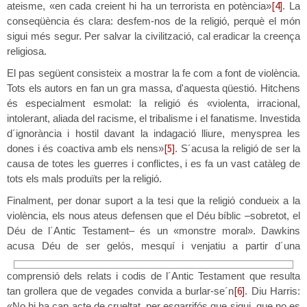
[4]
ateisme, «en cada creient hi ha un terrorista en potència»
. La
conseqüència és clara: desfem-nos de la religió, perquè el món
sigui més segur. Per salvar la civilització, cal eradicar la creença
religiosa.
El pas següent consisteix a mostrar la fe com a font de violència.
Tots els autors en fan un gra massa, d'aquesta qüestió. Hitchens
és especialment esmolat: la religió és «violenta, irracional,
intolerant, aliada del racisme, el tribalisme i el fanatisme. Investida
d´ignorància i hostil davant la indagació lliure, menysprea les
[5]
dones i és coactiva amb els nens»
. S´acusa la religió de ser la
causa de totes les guerres i conflictes, i es fa un vast catàleg de
tots els mals produïts per la religió.
Finalment, per donar suport a la tesi que la religió condueix a la
violència, els nous ateus defensen que el Déu bíblic –sobretot, el
Déu de l´Antic Testament– és un «monstre moral». Dawkins
acusa Déu de ser gelós, mesquí i venjatiu a partir
d´una
comprensió dels relats i codis de l´Antic Testament que resulta
[6]
tan grollera que de vegades convida a burlar-se´n
. Diu Harris:
«No hi ha cap acte de crueltat, per esgarrifós que sigui, que no es