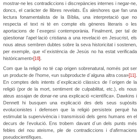
mostrar-ne les contradiccions i discrepàncies internes i negar-ne,
doncs, el caràcter de llibres revelats. És aleshores que fan una
lectura fonamentalista de la Bíblia, una interpretació que no
respecta el text ni té en compte els gèneres literaris o les
aportacions de l´exegesi contemporània. Finalment, per tal de
qüestionar l'apel·lació cristiana a una revelació en Jesucrist, els
nous ateus sembren dubtes sobre la seva historicitat i sostenen,
per exemple, que «l´existència de Jesús no ha estat verificada
[10]
històricament»
.
Com que la religió no té cap origen sobrenatural, només pot ser
[11]
un producte de l'home, «un subproducte d´alguna altra cosa»
.
En comptes dels intents d´explicació clàssics de l´origen de la
religió (por de la mort, sentiment de culpabilitat, etc.), els nous
ateus assajan de donar-ne una explicació «científica». Dawkins i
Dennett hi busquen una explicació des dels seus supòsits
evolucionistes i defensen que la religió persisteix perquè ha
estimulat la supervivència i transmissió dels gens humans en el
decurs de l'evolució. Ens trobem davant d´un dels punts més
febles del nou ateisme, ple de contradiccions i d'afirmacions
pseudocientífiques.