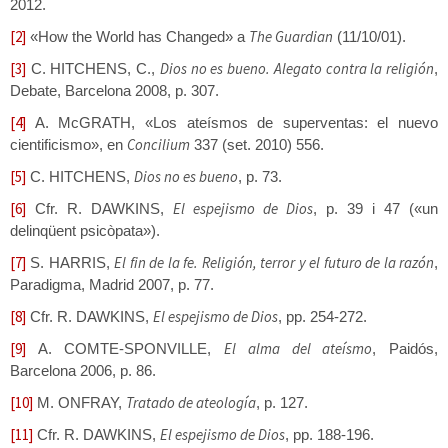
2012.
[2]
The Guardian
«How the World has Changed» a
(11/10/01).
[3]
Dios no es bueno. Alegato contra la religión
C. HITCHENS, C.,
,
Debate, Barcelona 2008, p. 307.
[4]
A. McGRATH, «Los ateísmos de superventas: el nuevo
Concilium
cientificismo», en
337 (set. 2010) 556.
[5]
Dios no es bueno
C. HITCHENS,
, p. 73.
[6]
El espejismo de Dios
Cfr. R. DAWKINS,
, p. 39 i 47 («un
delinqüent psicòpata»).
[7]
El fin de la fe. Religión, terror y el futuro de la razón
S. HARRIS,
,
Paradigma, Madrid 2007, p. 77.
[8]
El espejismo de Dios
Cfr. R. DAWKINS,
, pp. 254-272.
[9]
El alma del ateísmo
A. COMTE-SPONVILLE,
, Paidós,
Barcelona 2006, p. 86.
[10]
Tratado de ateología
M. ONFRAY,
, p. 127.
[11]
El espejismo de Dios
Cfr. R. DAWKINS,
, pp. 188-196.