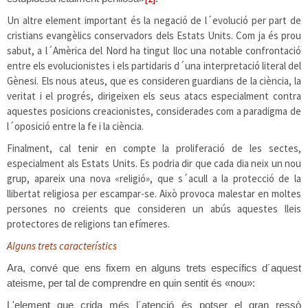
Un altre element important és la negació
de l´evolució per part de
cristians evangèlics conservadors dels Estats Units. Com ja és prou
sabut, a l´Amèrica del Nord ha tingut lloc una notable confrontació
entre els evolucionistes i els partidaris d´una interpretació literal del
Gènesi. Els nous ateus, que es consideren guardians de la ciència, la
veritat i el progrés, dirigeixen els seus atacs especialment contra
aquestes posicions creacionistes, considerades com a paradigma de
l´oposició entre la fe i la ciència.
Finalment, cal tenir en compte la proliferació de les sectes,
especialment als Estats Units. Es podria dir que cada dia neix un nou
grup, apareix una nova «religió», que s´acull a la protecció de la
llibertat religiosa per escampar-se. Això provoca malestar en moltes
persones no creients que consideren un abús aquestes lleis
protectores de religions tan efímeres.
Alguns trets característics
Ara, convé que ens fixem en alguns trets específics d´aquest
ateisme, per tal de comprendre en quin sentit és «nou»:
L'element que crida més l´atenció és potser el gran ressò