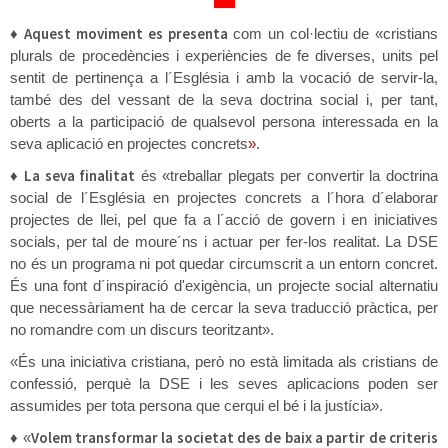
♦
Aquest moviment es presenta
com un col·lectiu de «cristians
plurals de procedències i experiències de fe diverses, units pel
sentit de pertinença a l´Església i amb la vocació de servir-la,
també des del vessant de la seva doctrina social i, per tant,
oberts a la participació de qualsevol persona interessada en la
seva aplicació en projectes concrets
»
.
♦
La seva finalitat
és «treballar plegats per convertir la doctrina
social de l´Església en projectes concrets a l´hora d´elaborar
projectes de llei, pel que fa a l´acció de govern i en iniciatives
socials, per tal de moure´ns i actuar per fer-los realitat. La DSE
no és un programa ni pot quedar circumscrit a un entorn concret.
És una font d´inspiració d'exigència, un projecte social alternatiu
que necessàriament ha de cercar la seva traducció pràctica, per
no romandre com un discurs teoritzant».
«És una iniciativa cristiana, però no està limitada als cristians de
confessió, perquè la DSE i les seves aplicacions poden ser
assumides per tota persona que cerqui el bé i la justícia».
♦
Volem transformar la societat des de baix a partir de criteris
«