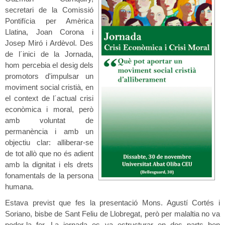
secretari de la Comissió
Pontifícia per Amèrica
Llatina, Joan Corona i
Josep Miró i Ardèvol. Des
de l´inici de la Jornada,
hom percebia el desig dels
promotors d'impulsar un
moviment social cristià, en
el context de l´actual crisi
econòmica i moral, però
amb voluntat de
permanència i amb un
objectiu clar: alliberar-se
de tot allò que no és adient
amb la dignitat i els drets
fonamentals de la persona
humana.
Estava previst que fes la presentació Mons. Agustí Cortés i
Soriano, bisbe de Sant Feliu de Llobregat, però per malaltia no va
poder-la fer. La jornada es va estructurar en dos parts ben