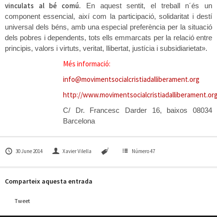
vinculats al bé comú.
En aquest sentit, el treball n´és un
component essencial, així com la participació, solidaritat i destí
universal dels béns, amb una especial preferència per la situació
dels pobres i dependents, tots ells emmarcats per la relació entre
principis, valors i virtuts, veritat, llibertat, justícia i subsidiarietat».
Més informació:
info@movimentsocialcristiadalliberament.org
http://www.movimentsocialcristiadalliberament.or
C/ Dr. Francesc Darder 16, baixos 08034
Barcelona
30 June 2014
Xavier Vilella
Número 47
Comparteix aquesta entrada
Tweet