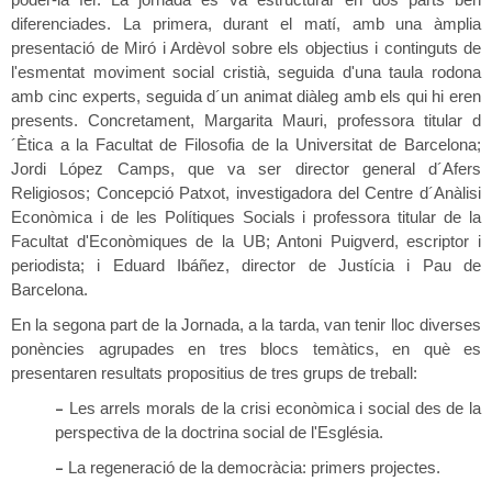
diferenciades. La primera, durant el matí, amb una àmplia
presentació de Miró i Ardèvol sobre els objectius i continguts de
l'esmentat moviment social cristià, seguida d'una taula rodona
amb cinc experts, seguida d´un animat diàleg amb els qui hi eren
presents. Concretament, Margarita Mauri, professora titular d
´Ètica a la Facultat de Filosofia de la Universitat de Barcelona;
Jordi López Camps, que va ser director general d´Afers
Religiosos; Concepció Patxot, investigadora del Centre d´Anàlisi
Econòmica i de les Polítiques Socials i professora titular de la
Facultat d'Econòmiques de la UB; Antoni Puigverd, escriptor i
periodista; i Eduard Ibáñez, director de Justícia i Pau de
Barcelona.
En la segona part de la Jornada, a la tarda, van tenir lloc diverses
ponències agrupades en tres blocs temàtics, en què es
presentaren resultats propositius de tres grups de treball:
–
Les arrels morals de la crisi econòmica i social des de la
perspectiva de la doctrina social de l'Església.
–
La regeneració de la democràcia: primers projectes.