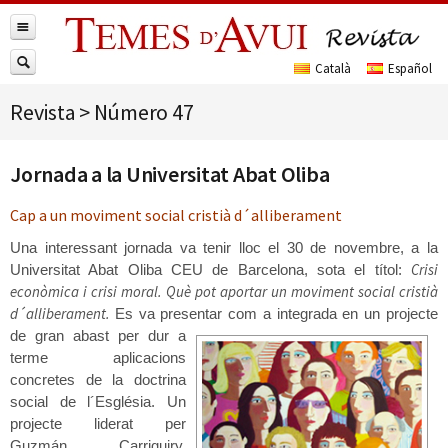
Revista
>
Número 47
Jornada a la Universitat Abat Oliba
Cap a un moviment social cristià d´alliberament
Una interessant jornada va tenir lloc el 30 de novembre, a la
Crisi
Universitat Abat Oliba CEU de Barcelona, sota el títol:
econòmica i crisi moral. Què pot aportar un moviment social cristià
d´alliberament.
Es va presentar com a integrada en un
projecte
de gran abast per dur a
terme aplicacions
concretes de la doctrina
social de l´Església. Un
projecte liderat per
Guzmán Carriquiry,