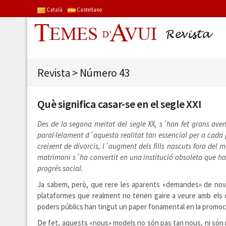
Català
Castellano
Revista
>
Número 43
Què significa casar-se en el segle XXI
Des de la segona meitat del segle XX, s´han fet grans ave
paral
·
lelament d´aquesta realitat tan essencial
per a cada 
creixent de divorcis, l´augment dels fills nascuts fora del 
matrimoni s´ha convertit en una institució obsoleta que ha 
progrés social.
Ja sabem, però, que rere les aparents «demandes» de noves
plataformes que realment no tenen gaire a veure amb els d
poders públics han tingut un paper fonamental en la promoc
De fet, aquests «nous» models no són pas tan nous, ni són m