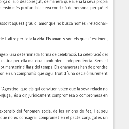
força d´allò desconegut, de manera que aliena la seva pròpia
imensió més profunda la seva condició de persona, perquè el
n assolit aquest grau d´amor que no busca només «relacionar-
e l´altre per tota la vida. Els amants són els que s´estimen,
xigeix una determinada forma de celebració. La celebració del
stiria per ella mateixa i amb plena independència. Sense l
ot mantenir al llarg del temps. Els enamorats han de prendre
or: en un compromís que sigui fruit d´una decisió lliurement
D´Agostino, que els qui conviuen volen que la seva relació no
 conjugal, és a dir, jurídicament compromesa o compromesa en
xtensió del fenomen social de les unions de fet, i el seu
mor que no es consagra i compromet en el pacte conjugal és un