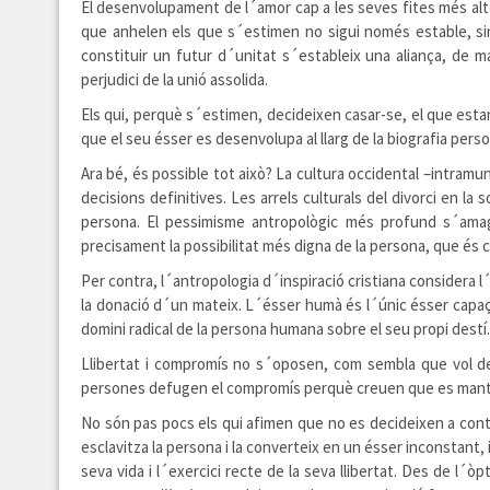
El desenvolupament de l´amor cap a les seves fites més alte
que anhelen els que s´estimen no sigui només estable, sin
constituir un futur d´unitat s´estableix una aliança, de m
perjudici de la unió assolida.
Els qui, perquè s´estimen, decideixen casar-se, el que esta
que el seu ésser es desenvolupa al llarg de la biografia perso
Ara bé, és possible tot això? La cultura occidental –intramu
decisions definitives. Les arrels culturals del divorci en 
persona. El pessimisme antropològic més profund s´amaga,
precisament la possibilitat més digna de la persona, que és c
Per contra, l´antropologia d´inspiració cristiana considera 
la donació d´un mateix. L´ésser humà és l´únic ésser capaç 
domini radical de la persona humana sobre el seu propi destí.
Llibertat i compromís no s´oposen, com sembla que vol demo
persones defugen el compromís perquè creuen que es manten
No són pas pocs els qui afimen que no es decideixen a contr
esclavitza la persona i la converteix en un ésser inconstant,
seva vida i l´exercici recte de la seva llibertat. Des de l´