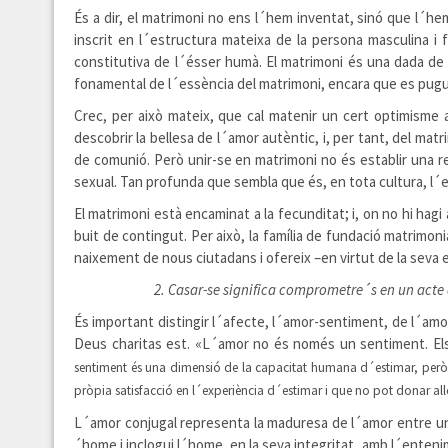
És a dir, el matrimoni no ens l´hem inventat, sinó que l´he
inscrit en l´estructura mateixa de la persona masculina i fe
constitutiva de l´ésser humà. El matrimoni és una dada de 
fonamental de l´essència del matrimoni, encara que es pugu
Crec, per això mateix, que cal matenir un cert optimisme
descobrir la bellesa de l´amor autèntic, i, per tant, del ma
de comunió. Però unir-se en matrimoni no és establir una r
sexual. Tan profunda que sembla que és, en tota cultura, l´
El matrimoni està encaminat a la fecunditat; i, on no hi hagi
buit de contingut. Per això, la família de fundació matrimon
naixement de nous ciutadans i ofereix –en virtut de la seva 
2. Casar-se significa comprometre´s en un acte
És important distingir l´afecte, l´amor-sentiment, de l´amor
Deus charitas est. «L´amor no és només un sentiment. Els 
sentiment és una dimensió de la capacitat humana d´estimar, però 
pròpia satisfacció en l´experiència d´estimar i que no pot donar all
L´amor conjugal representa la maduresa de l´amor entre un 
´home i inclogui l´home, en la seva integritat, amb l´entenim