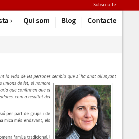
Subscriu-te
sta
Qui som
Blog
Contacte
ent la vida de les persones sembla que s´ha anat allunyant
es unions de fet, el nombre
blaria que confirmen que el
adores, com a resultat del
ió per part de grups i de
una mica més endavant, els
ena família tradicional, l