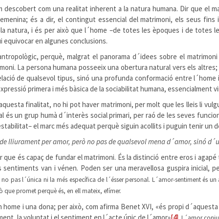
m descobert com una realitat inherent a la natura humana. Dir que el m
menina; és a dir, el contingut essencial del matrimoni, els seus fins i
la natura, i és per això que l´home –de totes les èpoques i de totes l
i equivocar en algunes conclusions.
 antropològic, perquè, malgrat el panorama d´idees sobre el matrimoni
trimoni. La persona humana posseeix una obertura natural vers els altres; 
elació de qualsevol tipus, sinó una profunda conformació entre l´home i
expressió primera i més bàsica de la sociabilitat humana, essencialment 
 aquesta finalitat, no hi pot haver matrimoni, per molt que les lleis li 
ial és un grup humà d´interès social primari, per raó de les seves funcion
estabilitat– el marc més adequat perquè siguin acollits i puguin tenir u
 de lliurament per amor, però no pas de qualsevol mena d´amor, sinó d´
 que és capaç de fundar el matrimoni. És la distinció entre eros i agapé
sentiments van i vénen. Poden ser una meravellosa guspira inicial, per
no pas l´única ni la més específica de l´ésser personal. L´amor-sentiment és un
ò que promet perquè és, en ell mateix, efímer.
home i una dona; per això, com afirma Benet XVI, «és propi d´aquesta 
ent, la voluntat i el sentiment en l´acte únic de l´amor»
[4]
. L´amor conju