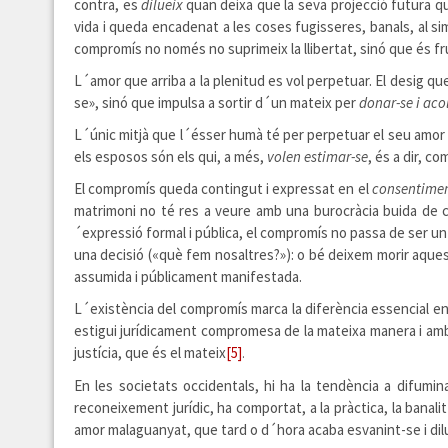
contra, es
dilueix
quan deixa que la seva projecció futura qu
vida i queda encadenat a les coses fugisseres, banals, al 
compromís no només no suprimeix la llibertat, sinó que és fru
L´amor que arriba a la plenitud es vol perpetuar. El desig 
se», sinó que impulsa a sortir d´un mateix per
donar-se i aco
L´únic mitjà que l´ésser humà té per perpetuar el seu amor
els esposos són els qui, a més,
volen estimar-se
, és a dir, c
El compromís queda contingut i expressat en el
consentimen
matrimoni no té res a veure amb una burocràcia buida de c
´expressió formal i pública, el compromís no passa de ser u
una decisió («què fem nosaltres?»): o bé deixem morir aques
assumida i públicament manifestada.
L´existència del compromís marca la diferència essencial ent
estigui jurídicament compromesa de la mateixa manera i amb 
justícia, que és el mateix
[5]
.
En les societats occidentals, hi ha la tendència a difum
reconeixement jurídic, ha comportat, a la pràctica, la banal
amor malaguanyat, que tard o d´hora acaba esvanint-se i dilu