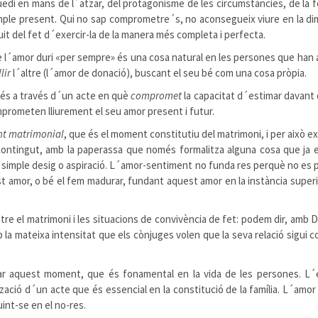
edi en mans de l´atzar, del protagonisme de les circumstàncies, de la 
simple present. Qui no sap comprometre´s, no aconsegueix viure en la d
it del fet d´exercir-la de la manera més completa i perfecta.
que l´amor duri «per sempre» és una cosa natural en les persones que ha
llir
l´altre (l´amor de donació), buscant el seu bé com una cosa pròpia.
 és a través d´un acte en què
compromet
la capacitat d´estimar davant d
omprometen lliurement el seu amor present i futur.
t matrimonial
, que és el moment constitutiu del matrimoni, i per això e
ontingut, amb la paperassa que només formalitza alguna cosa que ja exi
n simple desig o aspiració. L´amor-sentiment no funda res perquè no es p
t amor, o bé el fem madurar, fundant aquest amor en la instància superi
re el matrimoni i les situacions de convivència de fet: podem dir, amb 
la mateixa intensitat que els cònjuges volen que la seva relació sigui
inar aquest moment, que és fonamental en la vida de les persones. L´e
ització d´un acte que és essencial en la constitució de la família. L´a
int-se en el no-res.