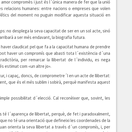
n amor compromès i just és l´única manera de fer que la unió
tres relacions humanes: entre nacions o empreses que volen
polítics del moment no puguin modificar aquesta situació en
s: no desplega la seva capacitat de ser en un sol acte, sinó
arribarà a ser més endavant, la biografia futura.
a haver claudicat pel que fa a la capacitat humana de prendre
hi pot haver un compromís que abasti tota l´existència d´una
ictòria, per remarcar la llibertat de l´individu, es nega
és estimat com «un altre jo».
ur, i capaç, doncs, de comprometre´l en un acte de llibertat:
sent, que és el més sublim i sobirà, perquè manifesta aquest
ple possibilitat d´elecció. Cal reconèixer que, sovint, les
 té l´aparença de llibertat, perquè, de fet i paradoxalment,
i que no té una orientació que defineixi les coordenades de la
an orienta la seva llibertat a través d´un compromís, i, per