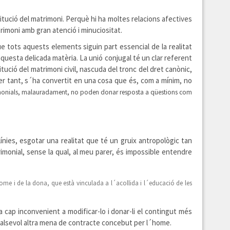
titució del matrimoni. Perquè hi ha moltes relacions afectives
trimoni amb gran atenció i minuciositat.
que tots aquests elements siguin part essencial de la realitat
 aquesta delicada matèria. La unió conjugal té un clar referent
ció del matrimoni civil, nascuda del tronc del dret canònic,
per tant, s´ha convertit en una cosa que és, com a mínim, no
matrimonials, malauradament, no poden donar resposta a qüestions com
ínies, esgotar una realitat que té un gruix antropològic tan
rimonial, sense la qual, al meu parer, és impossible entendre
home i de la dona, que està vinculada a l´acollida i l´educació de les
a cap inconvenient a modificar-lo i donar-li el contingut més
qualsevol altra mena de contracte concebut per l´home.