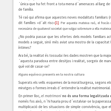
´única que ha fet front a tota mena d´amenaces al llarg de
de família.
Té raó qui afirma que aquestes noves modalitats familiars (n
dit famílies «d´alt risc»
[1]
. Per aquesta mateixa raó, el fracà
necessària de qualsevol societat que vulgui sobreviure a ella mateixa
¿No podria passar que les ofertes dels models familiars actu
models a seguir, sinó més aviat una mostra de la capacitat
íntimes?
Ara bé, la realitat és tossuda i les dades mostren que la majo
´aquesta paradoxa entre desitjos i realitat, sorgeix de ma
què vol dir casar-se?
Alguns equívocs presents en la nostra cultura
Superats els vells esquemes de la moral burgesa, segons els q
miratges o formes irreals d´entendre la realitat matrimonial.
En primer lloc,
el matrimoni
no és una forma legalitzada 
només fos això, n´hi hauria prou d´estalviar-se la paperassa
multiplicació de les situacions de simple convivència, que el