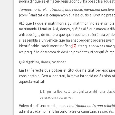
podria dir que és el mateix legislador qui ha posat fi a aques
Tampoc no és, el matrimoni, una relació merament afectiva 
(com l´amistat o la companyonia) a les quals el Dret no prest
Allò que fa que el matrimoni sigui matrimoni no és el simple 
matrimonial i familiar. Així, doncs, què és allò que marca la 
antropològic, de manera que quan aquesta referència es deix
s´assembla a un vehicle que ha anat perdent progressivament
identificable i socialment ineficaç
[2]
. Crec que no va pas errat 
ara per què ha de ser cosa de dos i no pas de tres; ni per què és im
Què significa, doncs, casar-se?
Em fa l´efecte que potser el títol que he triat per escriur
considerable. Ben al contrari, la meva intenció no és sinó o
aquesta realitat.
1. En primer lloc, casar-se significa establir una rel
generacions successives.
Volem dir, d´una banda, que
el matrimoni no és una relació
adient a cada moment històric i a les circumstàncies socials