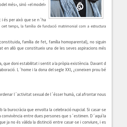
odel més», sinó «el model»
t i és per això que se n´ha
 cert temps, la família de fundació matrimonial com a estructura
constituïda, família de fet, família homoparental), no siguin
at en allò que constitueix una de les seves aspiracions més
 que doni estabilitat i sentit a la pròpia existència. Davant d
aboració. L´home i la dona del segle XXI, ¿coneixen prou bé
 ordenar l´activitat sexual de l´ésser humà
,
cal afrontar nous
a burocràcia que envolta la celebració nupcial. Si casar-se
, la convivència entre dues persones que s´estimen. D´aquí la
e ja no és vàlida la distinció entre casar-se i conviure, i es