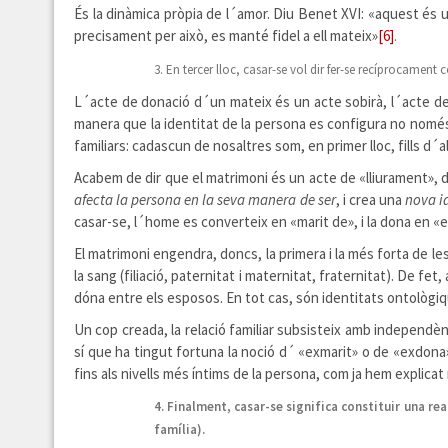
És la dinàmica pròpia de l´amor. Diu Benet XVI: «aquest és 
precisament per això, es manté fidel a ell mateix»
[6]
.
3. En tercer lloc, casar-se vol dir fer-se recíprocament
L´acte de donació d´un mateix és un acte sobirà, l´acte de l
manera que la identitat de la persona es configura no només 
familiars: cadascun de nosaltres som, en primer lloc, fills d
Acabem de dir que el matrimoni és un acte de «lliurament», 
afecta la persona en la seva manera de ser
, i crea una
nova i
casar-se, l´home es converteix en «marit de», i la dona en «e
El matrimoni engendra, doncs, la primera i la més forta de le
la sang (filiació, paternitat i maternitat, fraternitat). De f
dóna entre els esposos. En tot cas, són identitats ontològiq
Un cop creada, la relació familiar subsisteix amb independèn
sí que ha tingut fortuna la noció d´ «exmarit» o de «exdona
fins als nivells més íntims de la persona, com ja hem explica
4. Finalment, casar-se significa constituir una re
família).