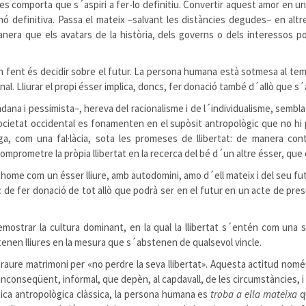
s comporta que s´aspiri a fer-lo definitiu. Convertir aquest amor en u
ó definitiva. Passa el mateix –salvant les distàncies degudes– en al
anera que els avatars de la història, dels governs o dels interessos 
n fent és decidir sobre el futur. La persona humana està sotmesa al temp
nal. Lliurar el propi ésser implica, doncs, fer donació també d´allò que s´
ndana i pessimista–, hereva del racionalisme i de l´individualisme, sembl
la societat occidental es fonamenten en el supòsit antropològic que no 
 com una fal·làcia, sota les promeses de llibertat: de manera contrad
omprometre la pròpia llibertat en la recerca del bé d´un altre ésser, que 
l´home com un ésser lliure, amb autodomini, amo d´ell mateix i del seu fut
de fer donació de tot allò que podrà ser en el futur en un acte de pre
strar la cultura dominant, en la qual la llibertat s´entén com una sim
en lliures en la mesura que s´abstenen de qualsevol vincle.
aure matrimoni per «no perdre la seva llibertat». Aquesta actitud només
 inconseqüent, informal, que depèn, al capdavall, de les circumstàncies, 
òptica antropològica clàssica, la persona humana es
troba a ella mateixa
qu