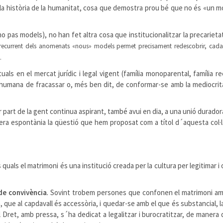
 la història de la humanitat, cosa que demostra prou bé que no és «un m
o pas models), no han fet altra cosa que institucionalitzar la precarieta
s recurrent dels anomenats «nous» models permet precisament redescobrir, cada
.
als en el mercat jurídic i legal vigent (família monoparental, família re
 humana de fracassar o, més ben dit, de conformar-se amb la mediocrit
r part de la gent continua aspirant, també avui en dia, a una unió duradora,
nera espontània la qüestió que hem proposat com a títol d´aquesta col·l
uals el matrimoni és una institució creada per la cultura per legitimar i
de convivència
.
Sovint trobem persones que confonen el matrimoni amb l
, que al capdavall és accessòria, i quedar-se amb el que és substancial
 Dret, amb pressa, s´ha dedicat a legalitzar i burocratitzar, de manera qu