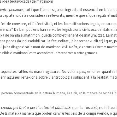
ta idea (equivocada) de matrimoni.
entre persones
, tot i que l´amor sigui un ingredient essencial en la cons
a cap atenció i les considera irrellevants, mentre que sí que regula el ma
fet de conviure, ni l´afectivitat, ni les formalitzacions legals, encara 
diferència? De ben poc ens han servit les legislacions civils occidentals en
a de banda el matrimoni queda completmanent desnaturalitzat. La institu
 peces (la indissolubilitat, la fecunditat, la heterosexualitat) i que, 
qui ja ha diagnosticat la mort del matrimoni civil. De fet, els actuals sistemes 
possible el matrimoni entre ascendents i descendents o entre germans.
e aquestes ratlles és massa agosarat. No voldria pas, en unes quantes l
ferir algunes reflexions sobre l´antropologia subjacent a la realitat mat
ació personal fonamentada en la natura humana, és a dir, en la manera de ser de l´
 creada pel Dret o per l´autoritat pública.
Si només fos això, no hi hauri
. De la mateixa manera que poden canviar les lleis de la compravenda, o 