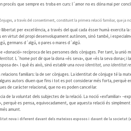
un procés que sempre es troba en curs: l´amor no es dóna mai per conclòs
 cònjuges, a través del consentiment, constituint la primera relació familiar, que ja 
libertat per excel·lència, a través del qual cada ésser humà exercita la 
en virtut del propi desenvolupament autònom, sinó també, i especialment,
´algú, germans d´algú, o pares o mares d´algú.
de «donació» recíproca de les persones dels cònjuges. Per tant, la unió 
dentitat
. L´home pot dir que la dona «és seva», que «és la seva dona»; i 
sposa de». I què és això, sinó establir una
nova identitat, una identitat r
s relacions familiars: la de ser cònjuges. La identitat de cònjuge té la ma
et, alguns autors diuen que fins i tot es pot considerar més forta, perquè e
ues de caràcter relacional, que no es poden cancel·lar.
cia de la voluntat dels subjectes de la relació. La noció «exfamiliar» –ex
», perquè es pensa, equivocadament, que aquesta relació és simplment ext
t més amunt.
alitat nova i diferent davant dels mateixos esposos i davant de la societat (