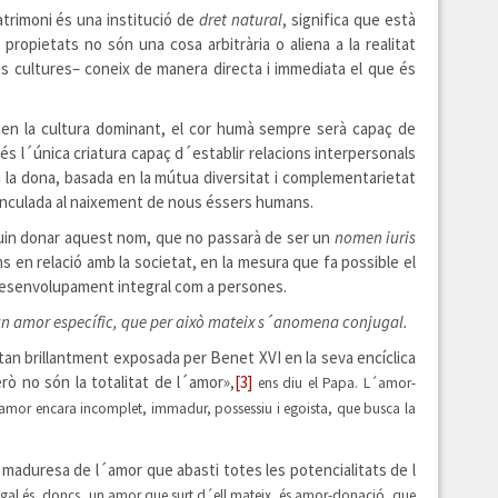
atrimoni és una institució de
dret natural
, significa que està
 propietats no són una cosa arbitrària o aliena a la realitat
es cultures– coneix de manera directa i immediata el que és
 en la cultura dominant, el cor humà sempre serà capaç de
és l´única criatura capaç d´establir relacions interpersonals
 la dona, basada en la mútua diversitat i complementarietat
vinculada al naixement de nous éssers humans.
vulguin donar aquest nom, que no passarà de ser un
nomen iuris
s en relació amb la societat, en la mesura que fa possible el
n desenvolupament integral com a persones.
un amor específic, que per això mateix s´anomena conjugal.
 tan brillantment exposada per Benet XVI en la seva encíclica
ò no són la totalitat de l´amor»,
[3]
ens diu el Papa. L´amor-
 amor encara incomplet, immadur, possessiu i egoista, que busca la
maduresa de l´amor que abasti totes les potencialitats de l
gal és, doncs, un amor que surt d´ell mateix, és amor-donació, que