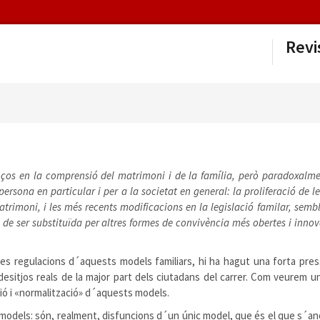
Revi
nços en la comprensió del matrimoni i de la família, però paradoxalm
persona en particular i per a la societat en general: la proliferació de l
matrimoni, i les més recents modificacions en la legislació familar, sem
de ser substituïda per altres formes de convivència més obertes i innov
 regulacions d´aquests models familiars, hi ha hagut una forta press
esitjos reals de la major part dels ciutadans del carrer. Com veurem 
ió i «normalització» d´aquests models.
odels: són, realment, disfuncions d´un únic model, que és el que s´anom