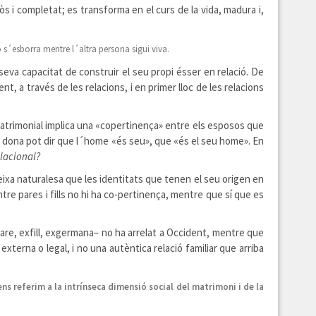
 i completat; es transforma en el curs de la vida, madura i,
no s´esborra mentre l´altra persona sigui viva.
seva capacitat de construir el seu propi ésser en relació. De
 a través de les relacions, i en primer lloc de les relacions
matrimonial implica una «copertinença» entre els esposos que
la dona pot dir que l´home «és seu», que «és el seu home». En
elacional?
teixa naturalesa que les identitats que tenen el seu origen en
ntre pares i fills no hi ha co-pertinença, mentre que sí que es
pare, exfill, exgermana– no ha arrelat a Occident, mentre que
erna o legal, i no una autèntica relació familiar que arriba
ens referim a la intrínseca dimensió social del matrimoni i de la