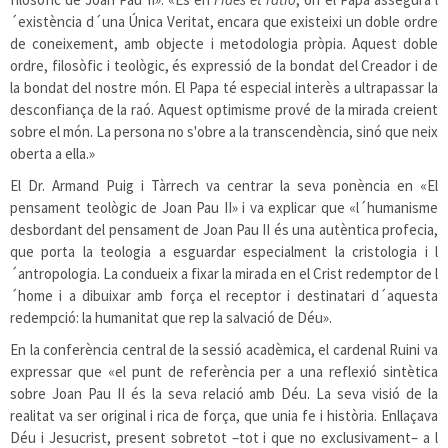
´existència d´una Única Veritat, encara que existeixi un doble ordre
de coneixement, amb objecte i metodologia pròpia. Aquest doble
ordre, filosòfic i teològic, és expressió de la bondat del Creador i de
la bondat del nostre món. El Papa té especial interès a ultrapassar la
desconfiança de la raó. Aquest optimisme prové de la mirada creient
sobre el món. La persona no s'obre a la transcendència, sinó que neix
oberta a ella.»
El Dr. Armand Puig i Tàrrech va centrar la seva ponència en «El
pensament teològic de Joan Pau II» i va explicar que «l´humanisme
desbordant del pensament de Joan Pau II és una autèntica profecia,
que porta la teologia a esguardar especialment la cristologia i l
´antropologia. La condueix a fixar la mirada en el Crist redemptor de l
´home i a dibuixar amb força el receptor i destinatari d´aquesta
redempció: la humanitat que rep la salvació de Déu».
En la conferència central de la sessió acadèmica, el cardenal Ruini va
expressar que «el punt de referència per a una reflexió sintètica
sobre Joan Pau II és la seva relació amb Déu. La seva visió de la
realitat va ser original i rica de força, que unia fe i història. Enllaçava
Déu i Jesucrist, present sobretot –tot i que no exclusivament– a l