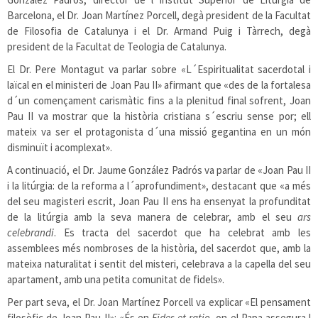
Barcelona, el Dr. Joan Martínez Porcell, degà president de la Facultat
de Filosofia de Catalunya i el Dr. Armand Puig i Tàrrech, degà
president de la Facultat de Teologia de Catalunya.
El Dr. Pere Montagut va parlar sobre «L´Espiritualitat sacerdotal i
laïcal en el ministeri de Joan Pau II» afirmant que «des de la fortalesa
d´un començament carismàtic fins a la plenitud final sofrent, Joan
Pau II va mostrar que la història cristiana s´escriu sense por; ell
mateix va ser el protagonista d´una missió gegantina en un món
disminuït i acomplexat».
A continuació, el Dr. Jaume González Padrós va parlar de «Joan Pau II
i la litúrgia: de la reforma a l´aprofundiment», destacant que «a més
del seu magisteri escrit, Joan Pau II ens ha ensenyat la profunditat
de la litúrgia amb la seva manera de celebrar, amb el seu
ars
celebrandi
. Es tracta del sacerdot que ha celebrat amb les
assemblees més nombroses de la història, del sacerdot que, amb la
mateixa naturalitat i sentit del misteri, celebrava a la capella del seu
apartament, amb una petita comunitat de fidels».
Per part seva, el Dr. Joan Martínez Porcell va explicar «El pensament
filosòfic de Joan Pau II»: «És en
Fides et ratio
, on el Papa assegura l