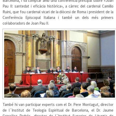
Barcelona, i va comptar amb una conferència principal sobre «Joan
Pau II: santedat i eficàcia històrica», a càrrec del cardenal Camillo
Ruini, que fou cardenal vicari de la diòcesi de Roma i president de la
Conferència Episcopal Italiana i també un dels més primers
col·laboradors de Joan Pau II.
També hi van participar experts com el Dr. Pere Montagut, director
de l´Institut de Teologia Espiritual de Barcelona, el Dr. Jaume
González Padrós, director de l´Institut Superior de Liturgia de