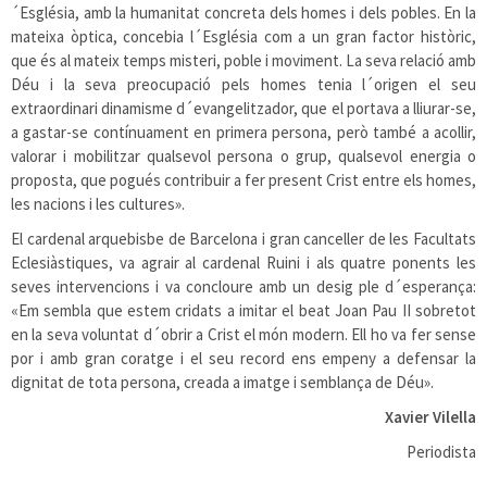
´Església, amb la humanitat concreta dels homes i dels pobles. En la
mateixa òptica, concebia l´Església com a un gran factor històric,
que és al mateix temps misteri, poble i moviment. La seva relació amb
Déu i la seva preocupació pels homes tenia l´origen el seu
extraordinari dinamisme d´evangelitzador, que el portava a lliurar-se,
a gastar-se contínuament en primera persona, però també a acollir,
valorar i mobilitzar qualsevol persona o grup, qualsevol energia o
proposta, que pogués contribuir a fer present Crist entre els homes,
les nacions i les cultures».
El cardenal arquebisbe de Barcelona i gran canceller de les Facultats
Eclesiàstiques, va agrair al cardenal Ruini i als quatre ponents les
seves intervencions i va concloure amb un desig ple d´esperança:
«Em sembla que estem cridats a imitar el beat Joan Pau II sobretot
en la seva voluntat d´obrir a Crist el món modern. Ell ho va fer sense
por i amb gran coratge i el seu record ens empeny a defensar la
dignitat de tota persona, creada a imatge i semblança de Déu».
Xavier Vilella
Periodista