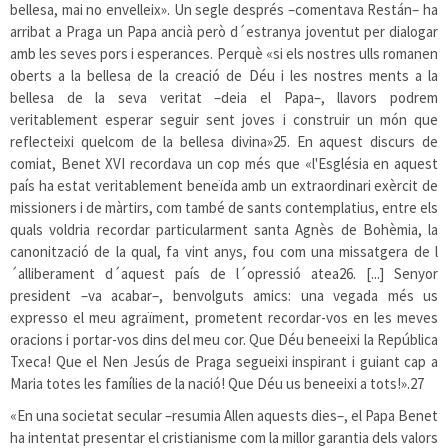
bellesa, mai no envelleix». Un segle després –comentava Restán– ha
arribat a Praga un Papa ancià però d´estranya joventut per dialogar
amb les seves pors i esperances. Perquè «si els nostres ulls romanen
oberts a la bellesa de la creació de Déu i les nostres ments a la
bellesa de la seva veritat –deia el Papa–, llavors podrem
veritablement esperar seguir sent joves i construir un món que
reflecteixi quelcom de la bellesa divina»
25
. En aquest discurs de
comiat, Benet XVI recordava un cop més que «l'Església en aquest
país ha estat veritablement beneïda amb un extraordinari exèrcit de
missioners i de màrtirs, com també de sants contemplatius, entre els
quals voldria recordar particularment santa Agnès de Bohèmia, la
canonització de la qual, fa vint anys, fou com una missatgera de l
´alliberament d´aquest país de l´opressió atea
26
. [...] Senyor
president –va acabar–, benvolguts amics: una vegada més us
expresso el meu agraïment, prometent recordar-vos en les meves
oracions i portar-vos dins del meu cor. Que Déu beneeixi la República
Txeca! Que el Nen Jesús de Praga segueixi inspirant i guiant cap a
Maria totes les famílies de la nació! Que Déu us beneeixi a tots!».
27
«En una societat secular –resumia Allen aquests dies–, el Papa Benet
ha intentat presentar el cristianisme com la millor garantia dels valors