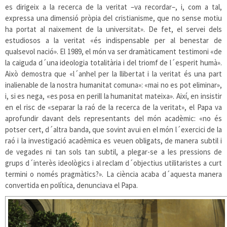
es dirigeix a la recerca de la veritat –va recordar–, i, com a tal,
expressa una dimensió pròpia del cristianisme, que no sense motiu
ha portat al naixement de la universitat». De fet, el servei dels
estudiosos a la veritat «és indispensable per al benestar de
qualsevol nació». El 1989, el món va ser dramàticament testimoni «de
la caiguda d´una ideologia totalitària i del triomf de l´esperit humà».
Això demostra que «l´anhel per la llibertat i la veritat és una part
inalienable de la nostra humanitat comuna»: «mai no es pot eliminar»,
i, si es nega, «es posa en perill la humanitat mateixa». Així, en insistir
en el risc de «separar la raó de la recerca de la veritat», el Papa va
aprofundir davant dels representants del món acadèmic: «no és
potser cert, d´altra banda, que sovint avui en el món l´exercici de la
raó i la investigació acadèmica es veuen obligats, de manera subtil i
de vegades ni tan sols tan subtil, a plegar-se a les pressions de
grups d´interès ideològics i al reclam d´objectius utilitaristes a curt
termini o només pragmàtics?». La ciència acaba d´aquesta manera
convertida en política, denunciava el Papa.