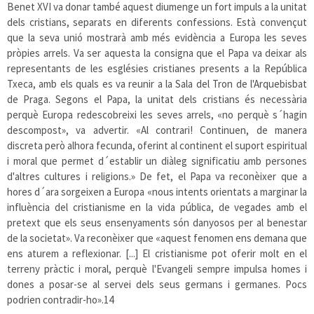
Benet XVI va donar també aquest diumenge un fort impuls a la unitat
dels cristians, separats en diferents confessions. Està convençut
que la seva unió mostrarà amb més evidència a Europa les seves
pròpies arrels. Va ser aquesta la consigna que el Papa va deixar als
representants de les esglésies cristianes presents a la República
Txeca, amb els quals es va reunir a la Sala del Tron de l'Arquebisbat
de Praga. Segons el Papa, la unitat dels cristians és necessària
perquè Europa redescobreixi les seves arrels, «no perquè s´hagin
descompost», va advertir. «Al contrari! Continuen, de manera
discreta però alhora fecunda, oferint al continent el suport espiritual
i moral que permet d´establir un diàleg significatiu amb persones
d'altres cultures i religions.» De fet, el Papa va reconèixer que a
hores d´ara sorgeixen a Europa «nous intents orientats a marginar la
influència del cristianisme en la vida pública, de vegades amb el
pretext que els seus ensenyaments són danyosos per al benestar
de la societat». Va reconèixer que «aquest fenomen ens demana que
ens aturem a reflexionar. [...] El cristianisme pot oferir molt en el
terreny pràctic i moral, perquè l'Evangeli sempre impulsa homes i
dones a posar-se al servei dels seus germans i germanes. Pocs
podrien contradir-ho».
14