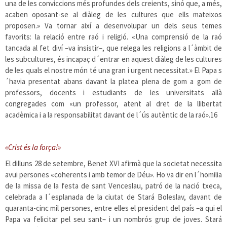
una de les conviccions més profundes dels creients, sinó que, a més,
acaben oposant-se al diàleg de les cultures que ells mateixos
proposen.» Va tornar així a desenvolupar un dels seus temes
favorits: la relació entre raó i religió. «Una comprensió de la raó
tancada al fet diví –va insistir–, que relega les religions a l´àmbit de
les subcultures, és incapaç d´entrar en aquest diàleg de les cultures
de les quals el nostre món té una gran i urgent necessitat.» El Papa s
´havia presentat abans davant la platea plena de gom a gom de
professors, docents i estudiants de les universitats allà
congregades com «un professor, atent al dret de la llibertat
acadèmica i a la responsabilitat davant de l´ús autèntic de la raó».
16
«Crist és la força!»
El dilluns 28 de setembre, Benet XVI afirmà que la societat necessita
avui persones «coherents i amb temor de Déu». Ho va dir en l´homilia
de la missa de la festa de sant Venceslau, patró de la nació txeca,
celebrada a l´esplanada de la ciutat de Stará Boleslav, davant de
quaranta-cinc mil persones, entre elles el president del país –a qui el
Papa va felicitar pel seu sant– i un nombrós grup de joves. Stará