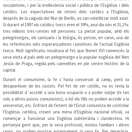
secularisme, i per la irrellevància social i pública de l'Església i dels
catòlics. Les expectatives de retorn dels catòlics a l'Església,
després de la caiguda del Mur de Berlín, es van volatilitzar molt aviat.
Si durant el 1997 els catòlics txecs eren el 39%, avui dia són el 31,1%:
tres milions tres-centes mil persones. La pietat popular, amb els
pelegrinatges, els santuaris i la litúrgia, és potser, en canvi, una de
les referències més esperançadores i positives de l'actual Església
txeca. Molt significatiu resultava el fet que Benet XVI comencés la
seva visita al país amb un pelegrinatge a la popular església del Nen
Jesús de Praga, regida pels carmelites en ple centre històric de la
capital.
Durant el comunisme, la fe s´havia conservat al camp, però va
desaparèixer de les ciutats. Pel fet de ser catòlic, no es tenia la
possibilitat d´accedir a una bona ocupació o a poder viatjar (ni tan
sols a altres països comunistes), o bé els fills no podien accedir a la
universitat, etc. Enfront de l'intent de l'Estat comunista de controlar
l'Església catòlica, creant una mena d'Església nacional oficial, va
començar a funcionar una Església subterrània i clandestina. Hi
pertanyia gent que, per la seva professió, motius familiars i altres
raons, no podien mostrar externament la seva fe. Per desgràcia,