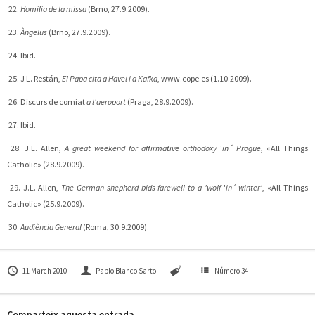
22.
Homilia de la missa
(Brno, 27.9.2009).
23.
Àngelus
(Brno, 27.9.2009).
24. Ibid.
25. J L. Restán,
El Papa cita a Havel i a Kafka
, www.cope.es (1.10.2009).
26. Discurs de comiat
a l'aeroport
(Praga, 28.9.2009).
27. Ibid.
28. J.L. Allen,
A great weekend for affirmative orthodoxy
'
in´ Prague
, «All Things
Catholic» (28.9.2009).
29. J.L. Allen,
The German shepherd bids farewell to a 'wolf
'
in´ winter'
, «All Things
Catholic» (25.9.2009).
30.
Audiència General
(Roma, 30.9.2009).
11 March 2010
Pablo Blanco Sarto
Número 34
Comparteix aquesta entrada