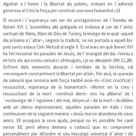
dignitat a l´home i la llibertat als pobles, trobant en l´adhesió
generosa al Crist la força per construir una nova humanitat.»
21
El record i l´esperança van ser els protagonistes de l´homilia de
Benet XVI. L´assemblea allà aplegada es trobava al cor de l´antic
santuari de Maria, Mare de Déu de Turany, la imatge de la qual –aquell
dia pròxima a l´altar–, segons la tradició, va ser portada a aquell lloc
pels sants eslaus Ciril i Metodi al segle X. És el marc en què Benet XVI
ha fet ressonar les paraules de Jesús, de l´evangeli del dia: «Veniu a
mi tots els qui esteu cansats i afeixugats, i jo us alleujaré» (Mt 11,28).
Enfront dels moments absurds i terribles de la història, cal
«reconquerir constantment la llibertat per al bé». Per això, la «paraula
de salvació que ressona amb força també avui» és «Crist crucificat i
ressuscitat, esperança de la humanitat!». «Morint en la creu i
ressuscitant de la mort –continuà dient– ens ha alliberat de l
´esclavatge de l´egoisme i del mal, del pecat i de la mort.» Acollides
amb un silenci impressionant, aquelles paraules en italià i txec
continuaven de la següent manera: «Jesús mai no abandona els seus
amics. Ell assegura la seva ajuda, perquè no és possible fer camí
sense Ell; però alhora demana a cadascú que es comprometi
personalment per difondre el seu missatge universal d´amor i de