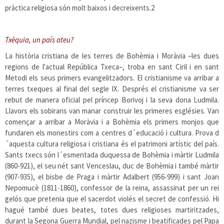
pràctica religiosa són molt baixos i decreixents.
2
Txèquia, un país ateu?
La història cristiana de les terres de Bohèmia i Moràvia –les dues
regions de l'actual República Txeca–, troba en sant Ciril i en sant
Metodi els seus primers evangelitzadors. El cristianisme va arribar a
terres txeques al final del segle IX. Després el cristianisme va ser
rebut de manera oficial pel príncep Borivoj i la seva dona Ludmila.
Llavors els sobirans van manar construir les primeres esglésies. Van
començar a arribar a Moràvia i a Bohèmia els primers monjos que
fundaren els monestirs com a centres d´educació i cultura. Prova d
´aquesta cultura religiosa i cristiana és el patrimoni artístic del país.
Sants txecs són l´esmentada duquessa de Bohèmia i màrtir Ludmila
(860-921), el seu nét sant Venceslau, duc de Bohèmia i també màrtir
(907-935), el bisbe de Praga i màrtir Adalbert (956-999) i sant Joan
Nepomucè (1811-1860), confessor de la reina, assassinat per un rei
gelós que pretenia que el sacerdot violés el secret de confessió. Hi
hagué també dues beates, totes dues religioses martiritzades,
durant la Segona Guerra Mundial, pel nazisme i beatificades pel Papa