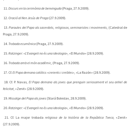
11.
Discurs en la cerimònia de benvinguda
(Praga, 27.9.2009).
12.
Oració al Nen Jesús de Praga
(27.9.2009).
13.
Paraules del Papa als sacerdots, religiosos, seminaristes i moviments
, (Catedral de
Praga, 27.9.2009).
14.
Trobada ecumènica
(Praga, 27.9.2009).
15.
Ratzinger: «L'Evangeli no és una ideologia»
, «El Mundo» (28.9.2009).
16.
Trobada amb el món acadèmic
, (Praga, 27.9.2009).
17. Cf.
El Papa demana catòlics «creients i creïbles»
, «La Razón» (28.9.2009).
18. Cf. P. Navas,
El Papa demana als joves que prenguin seriosament el seu anhel de
felicitat
, «Zenit» (28.9.2009).
19.
Missatge del Papa als joves
(Stará Boleslav, 28.9.2009).
20.
Ratzinger: «L'Evangeli no és una ideologia»
, «El Mundo» (28.9.2009).
21. Cf. La major trobada
religiosa de la història de la República Txeca
, «Zenit»
(27.9.2009).