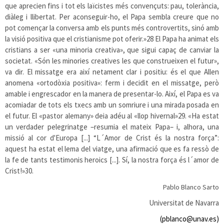
que aprecien fins i tot els laïcistes més convençuts: pau, tolerància,
diàleg i llibertat. Per aconseguir-ho, el Papa sembla creure que no
pot començar la conversa amb els punts més controvertits, sinó amb
la visió positiva que el cristianisme pot oferir.»
28
El Papa ha animat els
cristians a ser «una minoria creativa», que sigui capaç de canviar la
societat. «Són les minories creatives les que construeixen el futur»,
va dir. El missatge era així netament clar i positiu: és el que Allen
anomena «ortodòxia positiva»: ferm i decidit en el missatge, però
amable i engrescador en la manera de presentar-lo. Així, el Papa es va
acomiadar de tots els txecs amb un somriure i una mirada posada en
el futur. El «pastor alemany» deia adéu al «llop hivernal»
29
. «Ha estat
un verdader pelegrinatge –resumia el mateix Papa– i, alhora, una
missió al cor d'Europa [...] “L´Amor de Crist és la nostra força”:
aquest ha estat el lema del viatge, una afirmació que es fa ressò de
la fe de tants testimonis heroics [...]. Sí, la nostra força és l´amor de
Crist!»
30
.
Pablo Blanco Sarto
Universitat de Navarra
(pblanco@unav.es)