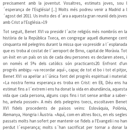
precisament amb la joventut. Vosaltres, estimats joves, sou l
´esperança de l'Església! [...] Molts més podreu venir a Madrid a l
´agost del 2011. Us invito des d´ara a aquesta gran reunió dels joves
amb Crist a l'Església.»
19
Tot seguit, Benet XVI va presidir l´acte religiós més nombrós en la
història de la República Txeca, en congregar aquell diumenge cent
cinquanta mil pelegrins durant la missa que va presidir a l´esplanada
que es troba al costat de l´aeroport de Brno, capital de Moràvia. Tot
un èxit en un país on sis de cada deu persones es declaren atees, i
on només el 5% dels catòlics són practicants
20
. Enfront d'un
progrés ambigu –va recordar aquí–, capaç de tot el bo i tot el pitjor,
Benet XVI va apel·lar a l´única font del progrés espiritual i material:
«La nostra ferma esperança es troba en Crist: en Ell, Déu ens ha
estimat fins a l´extrem i ens ha donat la vida en abundància, aquesta
vida que cada persona, alguns cops fins i tot sense arribar a saber-
ho, anhela posseir». A més dels pelegrins txecs, escoltaven Benet
XVI fidels procedents de països veïns: Eslovàquia, Polònia,
Alemanya, Hongria i Àustria. «Aquí, com en altres llocs, en els segles
passats molts han sofert per mantenir-se fidels a l'Evangeli i no han
perdut l´esperança; molts s´han sacrificat per tornar a donar la