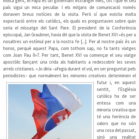
molta gent, el Papa és un governant estranger més, tot i que el seu
país sigui un mica peculiar. I els mitjans de comunicació només
donaven breus notícies de la visita. Però sí que existia molta
expectació entre els catòlics, els quals es preguntaven sobre quin
seria el missatge del Sant Pare. El president de la Conferència
episcopal, Jan Graubner, havia dit que la visita de Benet XVI «és per a
nosaltres un estímul per a la nostra fe [...]. Per al nostre país és un
honor, perquè aquest Papa, com tothom sap, no fa tants viatges
com Joan Pau II»
7
. Per tant, Benet XVI va començar el seu viatge
apostòlic llançant una crida als habitants a redescobrir les seves
arrels cristianes. «Jo diria –afegia durant el vol, en ser preguntat pels
periodistes– que normalment les minories creatives determinen el
futur i, en
aquest
sentit, l'Església
catòlica ha de ser
entesa com una
minoria creativa que
té una herència de
valors que no són
una cosa del passat,
sinó una realitat