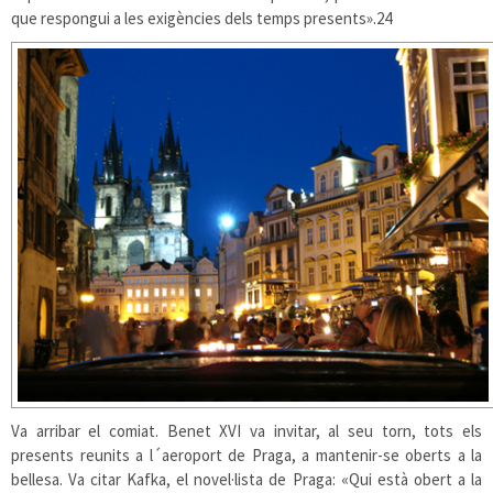
que respongui a les exigències dels temps presents».
24
Va arribar el comiat. Benet XVI va invitar, al seu torn, tots els
presents reunits a l´aeroport de Praga, a mantenir-se oberts a la
bellesa. Va citar Kafka, el novel·lista de Praga: «Qui està obert a la