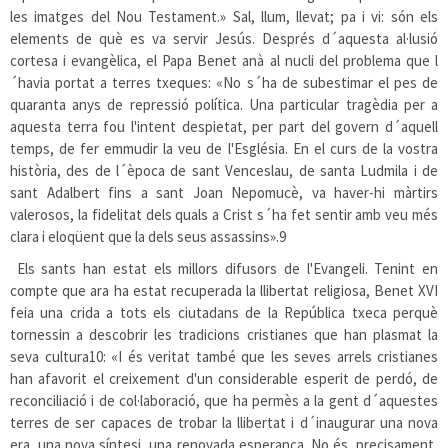
les imatges del Nou Testament.» Sal, llum, llevat; pa i vi: són els
elements de què es va servir Jesús. Després d´aquesta al·lusió
cortesa i evangèlica, el Papa Benet anà al nucli del problema que l
´havia portat a terres txeques: «No s´ha de subestimar el pes de
quaranta anys de repressió política. Una particular tragèdia per a
aquesta terra fou l'intent despietat, per part del govern d´aquell
temps, de fer emmudir la veu de l'Església. En el curs de la vostra
història, des de l´època de sant Venceslau, de santa Ludmila i de
sant Adalbert fins a sant Joan Nepomucè, va haver-hi màrtirs
valerosos, la fidelitat dels quals a Crist s´ha fet sentir amb veu més
clara i eloqüent que la dels seus assassins».
9
Els sants han estat els millors difusors de l'Evangeli. Tenint en
compte que ara ha estat recuperada la llibertat religiosa, Benet XVI
feia una crida a tots els ciutadans de la República txeca perquè
tornessin a descobrir les tradicions cristianes que han plasmat la
seva cultura
10
: «I és veritat també que les seves arrels cristianes
han afavorit el creixement d'un considerable esperit de perdó, de
reconciliació i de col·laboració, que ha permès a la gent d´aquestes
terres de ser capaces de trobar la llibertat i d´inaugurar una nova
era, una nova síntesi, una renovada esperança. No és, precisament,