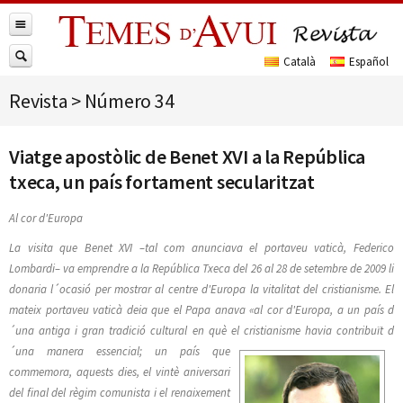
Revista
>
Número 34
Viatge apostòlic de Benet XVI a la República
txeca, un país fortament secularitzat
Al cor d'Europa
La visita que Benet XVI –tal com anunciava el portaveu vaticà, Federico
Lombardi– va emprendre a la República Txeca del 26 al 28 de setembre de 2009 li
donaria l´ocasió per mostrar al centre d'Europa la vitalitat del cristianisme. El
mateix portaveu vaticà deia que el Papa anava «al cor d'Europa, a un país d
´una antiga i gran tradició cultural en què el cristianisme havia contribuït
d
´una manera essencial; un país que
commemora, aquests dies, el vintè aniversari
del final del règim comunista i el renaixement