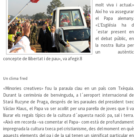
molt viva i actual.»
Així ho va assegurar
el Papa alemany.
«L'Església ha d
´estar present en
el debat públic, en
la nostra lluita per
un autèntic
concepte de llibertat i de pau», va afegir.
8
Un clima fred
«Minories creatives» fou la paraula clau en un país com Txèquia.
Durant la cerimònia de benvinguda, a l´aeroport internacional de
Stará Ruzyne de Praga, després de les paraules del president txec
Václav Klaus, el Papa va ser acollit per una parella de joves que li va
lliurar els regals típics de la cultura d´aquesta nació: pa, sal i terra.
«Això em recorda –va comentar el Papa– com està de profundament
impregnada la cultura txeca pel cristianisme, des del moment en què
aquests elements del pa i de la sal tenen un significat particular en