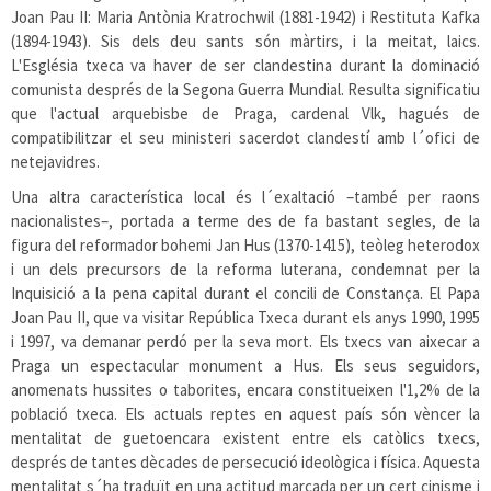
Joan Pau II: Maria Antònia Kratrochwil (1881-1942) i Restituta Kafka
(1894-1943). Sis dels deu sants són màrtirs, i la meitat, laics.
L'Església txeca va haver de ser clandestina durant la dominació
comunista després de la Segona Guerra Mundial. Resulta significatiu
que l'actual arquebisbe de Praga, cardenal Vlk, hagués de
compatibilitzar el seu ministeri sacerdot clandestí amb l´ofici de
netejavidres.
Una altra característica local és l´exaltació –també per raons
nacionalistes–, portada a terme des de fa bastant segles, de la
figura del reformador bohemi Jan Hus (1370-1415), teòleg heterodox
i un dels precursors de la reforma luterana, condemnat per la
Inquisició a la pena capital durant el concili de Constança. El Papa
Joan Pau II, que va visitar República Txeca durant els anys 1990, 1995
i 1997, va demanar perdó per la seva mort. Els txecs van aixecar a
Praga un espectacular monument a Hus. Els seus seguidors,
anomenats hussites o taborites, encara constitueixen l'1,2% de la
població txeca. Els actuals reptes en aquest país són vèncer la
mentalitat de guetoencara existent entre els catòlics txecs,
després de tantes dècades de persecució ideològica i física. Aquesta
mentalitat s´ha traduït en una actitud marcada per un cert cinisme i