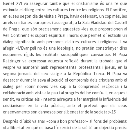
Benet XVI va assegurar també que el cristianisme és una fe que
estimula el diàleg entre les cultures i entre les religions. El Pontífex,
en el seu segon dia de visita a Praga, havia defensat, un cop més, les
arrels cristianes europees i assegurat, a la Sala Vladislau del Castell
de Praga, que són precisament aquestes «les que proporcionen al
Vell Continent el suport espiritual i moral que permet d´establir un
diàleg significatiu amb persones d'altres cultures i religions». I va
afegir: «L'Evangeli no és una ideologia, no pretén constrènyer dins
esquemes rígids les realitats sociopolítiques canviants». El Papa
Ratzinger va expressar aquesta reflexió durant la trobada que al
vespre va mantenir amb representants protestants i jueus, en la
segona jornada del seu viatge a la República Txeca. El Papa va
destacar durant la seva al·locució el compromís dels cristians amb el
diàleg per «obrir noves vies cap a la comprensió recíproca i la
col·laboració amb vista a la pau i al progrés del bé comú». I, en aquest
sentit, va criticar els «intents adreçats a fer marginal la influència del
cristianisme en la vida pública, amb el pretext que els seus
ensenyaments són danyosos per al benestar de la societat».
15
Després d´això va anar –com a bon professor– al fons del problema:
«La llibertat en què es basa l´exercici de la raó té un objectiu precís: