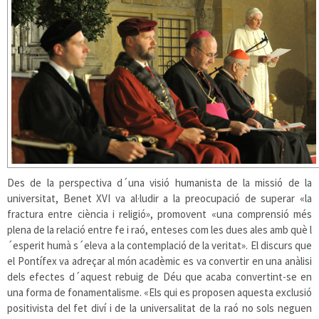
Des de la perspectiva d´una visió humanista de la missió de la
universitat, Benet XVI va al·ludir a la preocupació de superar «la
fractura entre ciència i religió», promovent «una comprensió més
plena de la relació entre fe i raó, enteses com les dues ales amb què l
´esperit humà s´eleva a la contemplació de la veritat». El discurs que
el Pontífex va adreçar al món acadèmic es va convertir en una anàlisi
dels efectes d´aquest rebuig de Déu que acaba convertint-se en
una forma de fonamentalisme. «Els qui es proposen aquesta exclusió
positivista del fet diví i de la universalitat de la raó no sols neguen