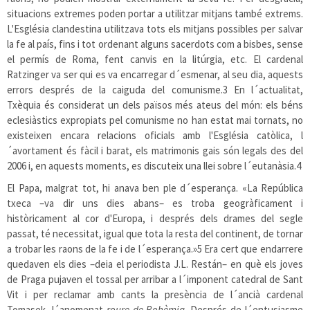
situacions extremes poden portar a utilitzar mitjans també extrems.
L'Església clandestina utilitzava tots els mitjans possibles per salvar
la fe al país, fins i tot ordenant alguns sacerdots com a bisbes, sense
el permís de Roma, fent canvis en la litúrgia, etc. El cardenal
Ratzinger va ser qui es va encarregar d´esmenar, al seu dia, aquests
errors després de la caiguda del comunisme.
3
En l´actualitat,
Txèquia és considerat un dels països més ateus del món: els béns
eclesiàstics expropiats pel comunisme no han estat mai tornats, no
existeixen encara relacions oficials amb l'Església catòlica, l
´avortament és fàcil i barat, els matrimonis gais són legals des del
2006 i, en aquests moments, es discuteix una llei sobre l´eutanàsia.
4
El Papa, malgrat tot, hi anava ben ple d´esperança. «La República
txeca –va dir uns dies abans– es troba geogràficament i
històricament al cor d'Europa, i després dels drames del segle
passat, té necessitat, igual que tota la resta del continent, de tornar
a trobar les raons de la fe i de l´esperança.»
5
Era cert que endarrere
quedaven els dies –deia el periodista J.L. Restán– en què els joves
de Praga pujaven el tossal per arribar a l´imponent catedral de Sant
Vit i per reclamar amb cants la presència de l´ancià cardenal
Tomasek, l´anomenat
roure de Bohèmia
. Després de l´entusiasme