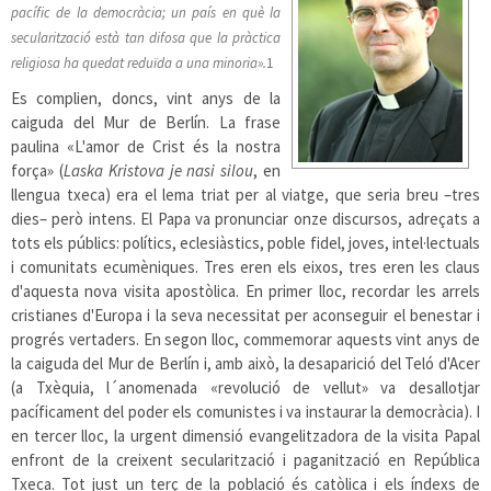
pacífic de la democràcia; un país en què la
secularització està tan difosa que la pràctica
religiosa ha quedat reduïda a una minoria».
1
Es complien, doncs, vint anys de la
caiguda del Mur de Berlín. La frase
paulina «L'amor de Crist és la nostra
força» (
Laska Kristova je nasi silou
, en
llengua txeca) era el lema triat per al viatge, que seria breu –tres
dies– però intens. El Papa va pronunciar onze discursos, adreçats a
tots els públics: polítics, eclesiàstics, poble fidel, joves, intel·lectuals
i comunitats ecumèniques. Tres eren els eixos, tres eren les claus
d'aquesta nova visita apostòlica. En primer lloc, recordar les arrels
cristianes d'Europa i la seva necessitat per aconseguir el benestar i
progrés vertaders. En segon lloc, commemorar aquests vint anys de
la caiguda del Mur de Berlín i, amb això, la desaparició del Teló d'Acer
(a Txèquia, l´anomenada «revolució de vellut» va desallotjar
pacíficament del poder els comunistes i va instaurar la democràcia). I
en tercer lloc, la urgent dimensió evangelitzadora de la visita Papal
enfront de la creixent secularització i paganització en República
Txeca. Tot just un terç de la població és catòlica i els índexs de