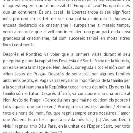
d´aquest esperit que té necessitat l´Europa d´avui? Europa és més
que un continent. És una casa! I la llibertat troba el seu significat
més profund en el fet de ser una pàtria espiritual»
11
. Aquesta
encesa declaració de cristianisme i europeisme al mateix temps,
venia a recordar que el vell continent deu una gran part de la seva
grandesa al cristianisme, tal com succeeix també en molts altres
llocs i continents.
Després el Pontífex va voler que la primera visita durant el seu
pelegrinatge per la capital fos l'església de Santa Maria de la Victòria,
on es venera la imatge del Nen Jesús, coneguda a tot el món com el
«Nen Jesús de Praga». Després de ser acollit per algunes famílies
amb nens petits, el Papa va assenyalar la importància de la família per
a la societat humana a la República txeca i arreu del món. Els nens i la
família són el futur. Després d´això, va concloure amb una oració al
Nen Jesús de Praga: «Concediu-nos que mai no oblidem els pobres i
tots aquells que sofreixen./ Protegiu les nostres famílies./ Beneïu
tots els nens del món, feu que regni sempre entre nosaltres l´amor
que Vós ens heu ofert i que fa la vida més feliç. [...] Vós sou Déu, i
viviu i regneu amb Déu Pare, en la unitat de l'Esperit Sant, per tots
els segles dels segles. Amén».
12