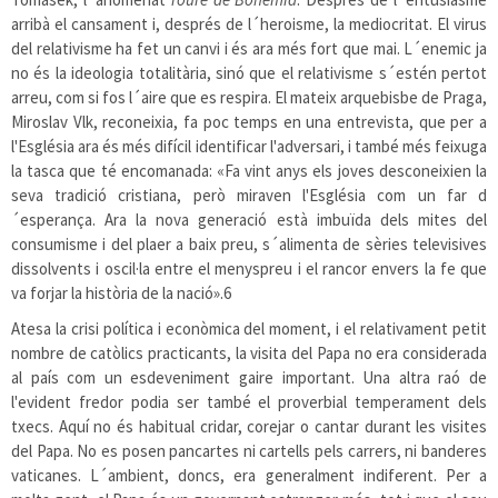
arribà el cansament i, després de l´heroisme, la mediocritat. El virus
del relativisme ha fet un canvi i és ara més fort que mai. L´enemic ja
no és la ideologia totalitària, sinó que el relativisme s´estén pertot
arreu, com si fos l´aire que es respira. El mateix arquebisbe de Praga,
Miroslav Vlk, reconeixia, fa poc temps en una entrevista, que per a
l'Església ara és més difícil identificar l'adversari, i també més feixuga
la tasca que té encomanada: «Fa vint anys els joves desconeixien la
seva tradició cristiana, però miraven l'Església com un far d
´esperança. Ara la nova generació està imbuïda dels mites del
consumisme i del plaer a baix preu, s´alimenta de sèries televisives
dissolvents i oscil·la entre el menyspreu i el rancor envers la fe que
va forjar la història de la nació».
6
Atesa la crisi política i econòmica del moment, i el relativament petit
nombre de catòlics practicants, la visita del Papa no era considerada
al país com un esdeveniment gaire important. Una altra raó de
l'evident fredor podia ser també el proverbial temperament dels
txecs. Aquí no és habitual cridar, corejar o cantar durant les visites
del Papa. No es posen pancartes ni cartells pels carrers, ni banderes
vaticanes. L´ambient, doncs, era generalment indiferent. Per a