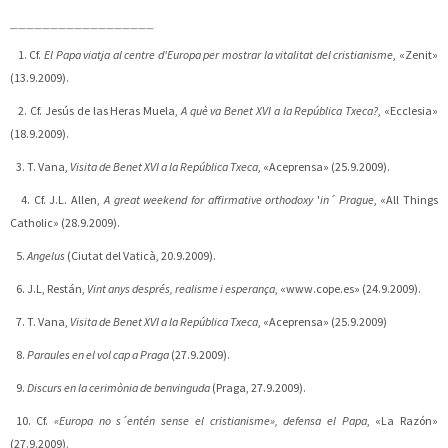
__________________
1. Cf.
El Papa viatja al centre d'Europa per mostrar la vitalitat del cristianisme
, «Zenit»
(13.9.2009).
2. Cf. Jesús de las Heras Muela,
A què va Benet XVI a la República Txeca?
, «Ecclesia»
(18.9.2009).
3. T. Vana,
Visita de Benet XVI a la República Txeca
, «Aceprensa» (25.9.2009).
4. Cf. J.L. Allen,
A great weekend for affirmative orthodoxy
'
in´ Prague
, «All Things
Catholic» (28.9.2009).
5.
Angelus
(Ciutat del Vaticà, 20.9.2009).
6. J.L, Restán,
Vint anys després, realisme i esperança
, «www.cope.es» (24.9.2009).
7. T. Vana,
Visita de Benet XVI a la República Txeca
, «Aceprensa» (25.9.2009)
8.
Paraules en el vol cap a Praga
(27.9.2009).
9.
Discurs en la cerimònia de benvinguda
(Praga, 27.9.2009).
10. Cf.
«Europa no s´entén sense el cristianisme», defensa el Papa
, «La Razón»
(27.9.2009).