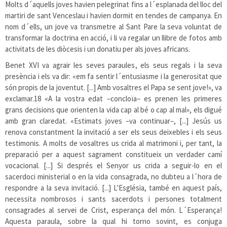
Molts d´aquells joves havien pelegrinat fins a l´esplanada del lloc del
martiri de sant Venceslau i havien dormit en tendes de campanya. En
nom d´ells, un jove va transmetre al Sant Pare la seva voluntat de
transformar la doctrina en acció, i li va regalar un llibre de fotos amb
activitats de les diòcesis i un donatiu per als joves africans.
Benet XVI va agrair les seves paraules, els seus regals i la seva
presència i els va dir: «em fa sentir l´entusiasme i la generositat que
són propis de la joventut. [...] Amb vosaltres el Papa se sent jove!», va
exclamar.
18
«A la vostra edat –concloïa– es prenen les primeres
grans decisions que orienten la vida cap al bé o cap al mal», els digué
amb gran claredat. «Estimats joves –va continuar–, [...] Jesús us
renova constantment la invitació a ser els seus deixebles i els seus
testimonis. A molts de vosaltres us crida al matrimoni i, per tant, la
preparació per a aquest sagrament constitueix un verdader camí
vocacional. [...] Si després el Senyor us crida a seguir-lo en el
sacerdoci ministerial o en la vida consagrada, no dubteu a l´hora de
respondre a la seva invitació. [...] L'Església, també en aquest país,
necessita nombrosos i sants sacerdots i persones totalment
consagrades al servei de Crist, esperança del món. L´Esperança!
Aquesta paraula, sobre la qual hi torno sovint, es conjuga