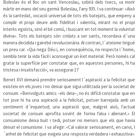
Boleslav és el lloc on sant Venceslau, sobirà dels txecs, va morir
màrtir en mans del seu germà Boleslau, l'any 935. I va continuar: «Això
és la santedat, vocació universal de tots els batejats, que empeny a
complir el propi deure amb fidelitat i valentia, mirant no el propi
interès egoista, sinó el bé comú, i buscant en tot moment la voluntat
divina». Tots els batejats són cridats a ser sants, recordava d´una
manera decidida i gairebé revolucionària. Al contrari, l´ateisme tingué
un preu car. «Qui nega Déu i, en conseqüència, no respecta l´home,
sembla tenir la vida fàcil i aconseguir un èxit material. Però només cal
gratar la superfície per constatar que, en aquestes persones, hi ha
tristesa i insatisfacció», va assegurar.
17
Benet XVI demanà prendre seriosament l´aspiració a la felicitat que
existeix en els joves i no deixar que sigui utilitzada per la societat de
consum. «Benvolguts amics –els deia–, no és difícil constatar que en
tot jove hi ha una aspiració a la felicitat, potser barrejada amb un
sentiment d´inquietud; una aspiració que, malgrat això, l'actual
societat de consum aprofita sovint de forma falsa i alienant.» El
consumisme deixa buit i tedi, potser no menors que els que havia
deixat el comunisme. I va afegir: «Cal valorar seriosament, en canvi, l
´anhel de felicitat que exigeix una resposta verdadera i exhaustiva».