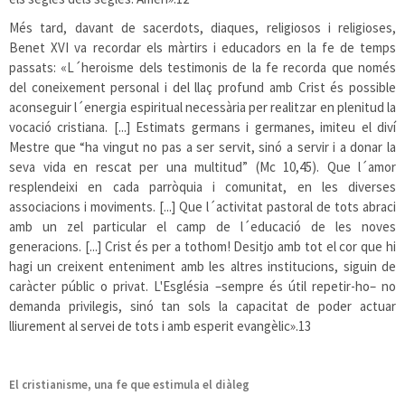
Més tard, davant de sacerdots, diaques, religiosos i religioses,
Benet XVI va recordar els màrtirs i educadors en la fe de temps
passats: «L´heroisme dels testimonis de la fe recorda que només
del coneixement personal i del llaç profund amb Crist és possible
aconseguir l´energia espiritual necessària per realitzar en plenitud la
vocació cristiana. [...] Estimats germans i germanes, imiteu el diví
Mestre que “ha vingut no pas a ser servit, sinó a servir i a donar la
seva vida en rescat per una multitud” (Mc 10,45). Que l´amor
resplendeixi en cada parròquia i comunitat, en les diverses
associacions i moviments. [...] Que l´activitat pastoral de tots abraci
amb un zel particular el camp de l´educació de les noves
generacions. [...] Crist és per a tothom! Desitjo amb tot el cor que hi
hagi un creixent enteniment amb les altres institucions, siguin de
caràcter públic o privat. L'Església –sempre és útil repetir-ho– no
demanda privilegis, sinó tan sols la capacitat de poder actuar
lliurement al servei de tots i amb esperit evangèlic».
13
El cristianisme, una fe que estimula el diàleg