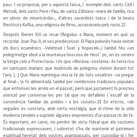
pau». I va proposar, per a aquesta tasca, l´exemple dels sants Ciril i
Metodi, dels sants Pere i Pau, de santa Zdislava –mare de família, rica
en obres de misericòrdia–, d'altres sacerdots txecs i de la beata
Restituta Kafka, una religiosa de Brno, assassinada pels nazis.
22
Després Benet XVI va resar l'Àngelus a Maria, moment en què va
recordar Joan Pau II, el seu predecessor. El Papa polonès havia visitat
els llocs ecumènics –Velehrad i Svat´y Kopecek–,i també féu «un
pelegrinatge ideal a la muntanya boscosa de Host´yn, on es venera
la Verge com a Protectora». I és que «Moràvia –sostenia– és terra rica
en santuaris marians que multituds de pelegrins visiten durant tot
l'any. [...] Que Maria mantingui viva la fe de tots vosaltres –va pregar
al final–, la fe alimentada també per nombroses tradicions populars
que enfonsen les arrels en el passat, però que justament hi presteu
atenció per conservar-les per tal que no defalleixi l´escalf de la
convivència familiar als pobles i a les ciutats».
23
En efecte, «de
vegades es constata, amb certa nostàlgia, que el ritme de la vida
moderna tendeix a suprimir algunes empremtes d'un passat ric de fe.
És important, en canvi, no perdre de vista l'ideal que els costums
tradicionals expressaven, i sobretot s'ha de mantenir el patrimoni
espiritual heretat dels vostres avantpassats, per custodiar-lo i fer