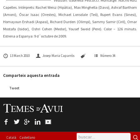
Vestuari: Gabriella Pescucci. Muntatge: Nacho Ruiz
Capelles. Intèrprets: Rachel Weisz (Hipàtia), Max Minghella (Davo), Ashraf Barthom
(Amoni), Óscar Isaac (Orestes), Michael Lonsdale (Teó), Rupert Evans (Sinesi),
Homayoun Ershadi (Aspasi), Richard Durden (Olimpi), Sammy Samir (Ciril), Omar
Mostafa (Isidor), Oshri Cohen (Medor), Yousef Sweid (Pere). Color – 126 minuts.
Estrena a Espanya: 9 d´octubre de 2009.
13 March 2010
Josep Maria Caparrós
Número 34
Comparteix aquesta entrada
Tweet
Català
Castellano