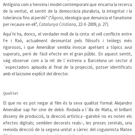
Antígona com a heroïna i model contemporani que encarna la recerca
de la veritat, el sentit de la democràcia pluralista, la integritat i la
tolerància fins al perdó” (“
Àgora
, ideologia que denuncia el fanatisme
per recaure en ell”,
Catalunya Cristiana
, 22-X-2009, p. 27).
Aquí hi ha, doncs, el verdader moll de la cinta: el vell conflicte entre
Fe i Raó, actualment desmuntat pels filòsofs i teòlegs més
rigorosos, i que Amenábar sembla invocar apel·lant a tòpics avui
superats, però de fàcil efecte en el gran públic. En aquest sentit,
vaig observar com a la nit de l´estrena a Barcelona un sector d
´espectadors aplaudia al final de la projecció, potser identificats
amb el laïcisme explícit del director.
Qualitat
El que no es pot negar al film és la seva qualitat formal: Alejandro
Amenábar sap fer cine de debò. Rodada a l´illa de Malta, el brillant
disseny de producció, la direcció artística –gairebé no es noten els
efectes digitals; semblen decorats reals–, les preses zenitals, una
reeixida direcció de la segona unitat a càrrec del coguionista Mateo