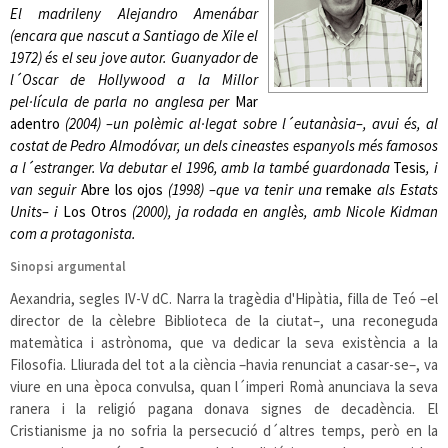
El madrileny Alejandro Amenábar
(encara que nascut a Santiago de Xile el
1972) és el seu jove autor. Guanyador de
l´Oscar de Hollywood a la Millor
pel·lícula de parla no anglesa per
Mar
adentro
(2004) –un polèmic al·legat sobre l´eutanàsia–, avui és, al
costat de Pedro Almodóvar, un dels cineastes espanyols més famosos
a l´estranger. Va debutar el 1996, amb la també guardonada
Tesis
, i
van seguir
Abre los ojos
(1998) –que va tenir una
remake
als Estats
Units– i
Los Otros
(2000), ja rodada en anglès, amb Nicole Kidman
com a protagonista.
Sinopsi argumental
Aexandria, segles IV-V dC. Narra la tragèdia d'Hipàtia, filla de Teó –el
director de la cèlebre Biblioteca de la ciutat–, una reconeguda
matemàtica i astrònoma, que va dedicar la seva existència a la
Filosofia. Lliurada del tot a la ciència –havia renunciat a casar-se–, va
viure en una època convulsa, quan l´imperi Romà anunciava la seva
ranera i la religió pagana donava signes de decadència. El
Cristianisme ja no sofria la persecució d´altres temps, però en la