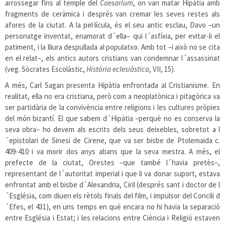
arrossegar fins al temple del
Caesarium
, on van matar Hipàtia amb
fragments de ceràmica i després van cremar les seves restes als
afores de la ciutat. A la pel·lícula, és el seu antic esclau, Davo –un
personatge inventat, enamorat d´ella– qui l´asfíxia, per evitar-li el
patiment, i la lliura despullada al populatxo. Amb tot –i això no se cita
en el relat–, els antics autors cristians van condemnar l´assassinat
(veg. Sòcrates Escolàstic,
Història eclesiàstica
, VII, 15).
A més, Carl Sagan presenta Hipàtia enfrontada al Cristianisme. En
realitat, ella no era cristiana, però com a neoplatònica i pitagòrica va
ser partidària de la convivència entre religions i les cultures pròpies
del món bizantí. El que sabem d´Hipàtia –perquè no es conserva la
seva obra– ho devem als escrits dels seus deixebles, sobretot a l
´epistolari de Sinesi de Cirene, que va ser bisbe de Ptolemaida c.
409-410 i va morir dos anys abans que la seva mestra. A més, el
prefecte de la ciutat, Orestes –que també l´havia pretès–,
representant de l´autoritat imperial i que li va donar suport, estava
enfrontat amb el bisbe d´Alexandria, Ciril (després sant i doctor de l
´Església, com diuen els rètols finals del film, i impulsor del Concili d
´Efes, el 431), en uns temps en què encara no hi havia la separació
entre Església i Estat; i les relacions entre Ciència i Religió estaven