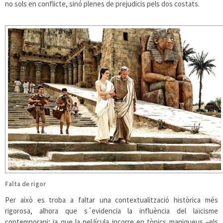
no sols en conflicte, sinó plenes de prejudicis pels dos costats.
Falta de rigor
Per això es troba a faltar una contextualització històrica més
rigorosa, alhora que s´evidencia la influència del laïcisme
contemporani; ja que la pel·lícula incorre en tòpics maniqueus –els