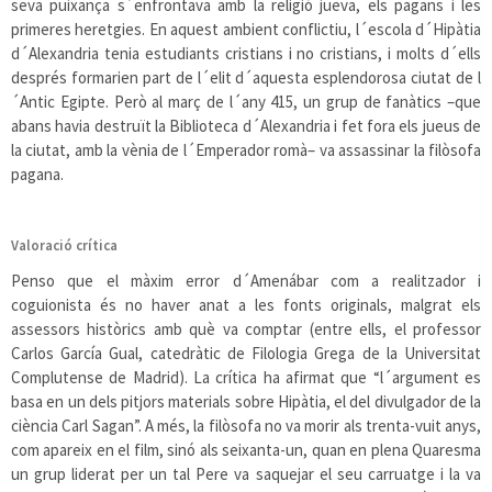
seva puixança s´enfrontava amb la religió jueva, els pagans i les
primeres heretgies. En aquest ambient conflictiu, l´escola d´Hipàtia
d´Alexandria tenia estudiants cristians i no cristians, i molts d´ells
després formarien part de l´elit d´aquesta esplendorosa ciutat de l
´Antic Egipte. Però al març de l´any 415, un grup de fanàtics –que
abans havia destruït la Biblioteca d´Alexandria i fet fora els jueus de
la ciutat, amb la vènia de l´Emperador romà– va assassinar la filòsofa
pagana.
Valoració crítica
Penso que el màxim error d´Amenábar com a realitzador i
coguionista és no haver anat a les fonts originals, malgrat els
assessors històrics amb què va comptar (entre ells, el professor
Carlos García Gual, catedràtic de Filologia Grega de la Universitat
Complutense de Madrid). La crítica ha afirmat que “l´argument es
basa en un dels pitjors materials sobre Hipàtia, el del divulgador de la
ciència Carl Sagan”. A més, la filòsofa no va morir als trenta-vuit anys,
com apareix en el film, sinó als seixanta-un, quan en plena Quaresma
un grup liderat per un tal Pere va saquejar el seu carruatge i la va