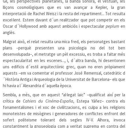
Gil, les perspectives planetàries, la banda sonora, el vestuari, les
lliçons cosmològiques que es van avançar a Kepler, la gran
interpretació de Rachel Weisz i la resta del repartiment... Tot resulta
excel·lent. Estem davant d´un realitzador que pot competir en els
Oscar d´Hollywood amb aquest ambiciós i espectacular
peplum
en
anglès.
Malgrat això, el relat resulta una mica fred, els personatges bastant
plans –perquè presenten una psicologia no del tot ben
desenvolupada–, el metratge un pèl excessiu, es troba a faltar més
espectacularitat en les escenes..., i, d´altra banda, hi desentonen
uns edificis d´estil arquitectònic grec, quan no eren pròpiament
aquests –em va comentar el professor José Remensal, catedràtic d
´Història Antiga i Arqueologia de la Universitat de Barcelona– els que
hi havia a l´Alexandria d´aquella època.
Sembla, a més, que en aquest “al·legat laic” –qualificat així per la
crítica de
Cahiers du Cinéma-España
, Estepa Yáñez– contra els
fonamentalismes i el xoc de civilitzacions, es culpa a les religions
monoteistes de misògines i generadores de conflictes enfront del
sofert politeisme tolerant dels segles IV-V. Alhora, invoca
constantment la gnoseologia com a veritat suprema en contra del