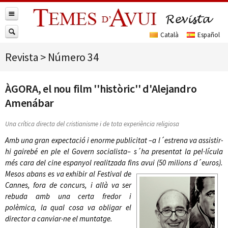
Revista
>
Número 34
ÀGORA, el nou film ''històric'' d'Alejandro
Amenábar
Una crítica directa del cristianisme i de tota experiència religiosa
Amb una gran expectació i enorme publicitat –a l´estrena va assistir-
hi gairebé en ple el Govern socialista– s´ha presentat la pel·lícula
més cara del cine espanyol realitzada fins avui (50 milions d´euros).
Mesos abans es va exhibir
al Festival de
Cannes, fora de concurs, i allà va ser
rebuda amb una certa fredor i
polèmica, la qual cosa va obligar el
director a canviar-ne el muntatge.