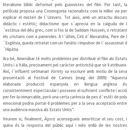
literalisme bíblic deformat pels guionistes del film. Per tant, la
pel·lícula proposa una Cosmogonia racionalista com la millor via per
explicar el misteri de l´Univers. Tot això, amb un atractiu discurs
didàctic i estètic; didactisme que s´aprecia en la caiguda de l
´estàtua del déu grec, com si fos la de Saddam Hussein, o retratant
els cristians com a paneroles. A l´últim, Ciril d´Alexandria, Pare de l
´Església, queda retratat com un fanàtic i impulsor de l´assassinat d
´Hipàtia.
Ara bé, Amenábar té molts problemes per distribuir el film als Estats
Units i a Itàlia, precisament pel caràcter anticristià que se li atribueix.
Així, l´influent setmanari
Variety
va escriure amb motiu de la seva
presentació al Festival de Cannes (maig del 2009): “Aquesta
elaborada producció espanyola en llengua anglesa és
consistentment espectacular i posseeix el suficient conflicte i acció
per fer-la remarcable, però una certa carència de pes d´estil i de pols
emocional podria portar-li problemes per a la seva acceptació entre
una audiència massiva als Estats Units”.
Veurem si, finalment,
Àgora
aconsegueix amortitzar el seu cost, i
quina és la resposta del públic aquí i més enllà de les nostres