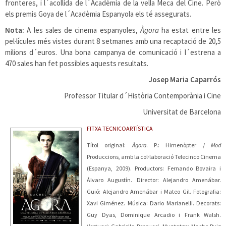
fronteres, i l´acollida de l´Acadèmia de la vella Meca del Cine. Però
els premis Goya de l´Acadèmia Espanyola els té assegurats.
Nota:
A les sales de cinema espanyoles,
Àgora
ha estat entre les
pel·lícules més vistes durant 8 setmanes amb una recaptació de 20,5
milions d´euros. Una bona campanya de comunicació i l´estrena a
470 sales han fet possibles aquests resultats.
Josep Maria Caparrós
Professor Titular d´Història Contemporània i Cine
Universitat de Barcelona
FITXA TECNICOARTÍSTICA
Títol original:
Àgora
. P.: Himenòpter /
Mod
Produccions, amb la col·laboració Telecinco Cinema
(Espanya, 2009). Productors: Fernando Bovaira i
Álvaro Augustín. Director: Alejandro Amenábar.
Guió: Alejandro Amenábar i Mateo Gil. Fotografia:
Xavi Giménez. Música: Dario Marianelli. Decorats:
Guy Dyas, Dominique Arcadio i Frank Walsh.