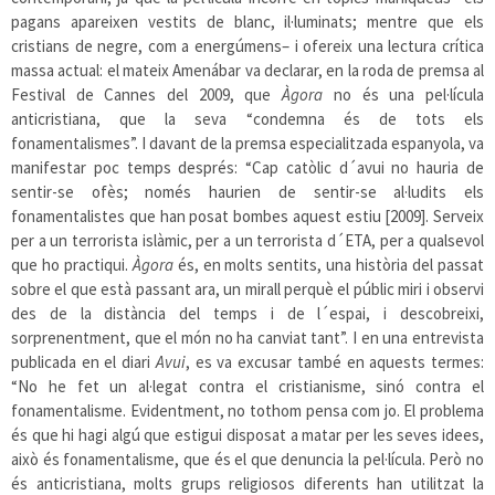
pagans apareixen vestits de blanc, il·luminats; mentre que els
cristians de negre, com a energúmens– i ofereix una lectura crítica
massa actual: el mateix Amenábar va declarar, en la roda de premsa al
Festival de Cannes del 2009, que
Àgora
no és una pel·lícula
anticristiana, que la seva “condemna és de tots els
fonamentalismes”. I davant de la premsa especialitzada espanyola, va
manifestar poc temps després: “Cap catòlic d´avui no hauria de
sentir-se ofès; només haurien de sentir-se al·ludits els
fonamentalistes que han posat bombes aquest estiu [2009]. Serveix
per a un terrorista islàmic, per a un terrorista d´ETA, per a qualsevol
que ho practiqui.
Àgora
és, en molts sentits, una història del passat
sobre el que està passant ara, un mirall perquè el públic miri i observi
des de la distància del temps i de l´espai, i descobreixi,
sorprenentment, que el món no ha canviat tant”. I en una entrevista
publicada en el diari
Avui
, es va excusar també en aquests termes:
“No he fet un al·legat contra el cristianisme, sinó contra el
fonamentalisme. Evidentment, no tothom pensa com jo. El problema
és que hi hagi algú que estigui disposat a matar per les seves idees,
això és fonamentalisme, que és el que denuncia la pel·lícula. Però no
és anticristiana, molts grups religiosos diferents han utilitzat la