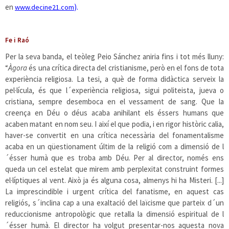
en
).
www.decine21.com
Fe i Raó
Per la seva banda, el teòleg Peio Sánchez aniria fins i tot més lluny:
“
Àgora
és una crítica directa del cristianisme, però en el fons de tota
experiència religiosa. La tesi, a què de forma didàctica serveix la
pel·lícula, és que l´experiència religiosa, sigui politeista, jueva o
cristiana, sempre desemboca en el vessament de sang. Que la
creença en Déu o déus acaba anihilant els éssers humans que
acaben matant en nom seu. I així el que podia, i en rigor històric calia,
haver-se convertit en una crítica necessària del fonamentalisme
acaba en un qüestionament últim de la religió com a dimensió de l
´ésser humà que es troba amb Déu. Per al director, només ens
queda un cel estelat que mirem amb perplexitat construint formes
el·líptiques al vent. Això ja és alguna cosa, almenys hi ha Misteri. [...]
La imprescindible i urgent crítica del fanatisme, en aquest cas
religiós, s´inclina cap a una exaltació del laïcisme que parteix d´un
reduccionisme antropològic que retalla la dimensió espiritual de l
´ésser humà. El director ha volgut presentar-nos aquesta nova