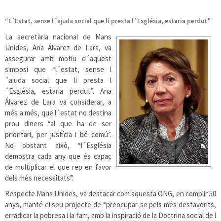
“L´Estat, sense l´ajuda social que li presta l´Església, estaria perdut”
La secretària nacional de Mans
Unides, Ana Álvarez de Lara, va
assegurar amb motiu d´aquest
simposi que “l´estat, sense l
´ajuda social que li presta l
´Església, estaria perdut”. Ana
Álvarez de Lara va considerar, a
més a més, que l´estat no destina
prou diners “al que ha de ser
prioritari, per justícia i bé comú”.
No obstant això, “l´Església
demostra cada any que és capaç
de multiplicar el que rep en favor
dels més necessitats”.
Respecte Mans Unides, va destacar com aquesta ONG, en complir 50
anys, manté el seu projecte de “preocupar-se pels més desfavorits,
erradicar la pobresa i la fam, amb la inspiració de la Doctrina social de l