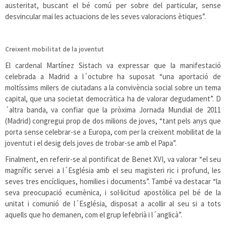
austeritat, buscant el bé comú per sobre del particular, sense
desvincular mai les actuacions de les seves valoracions ètiques”.
Creixent mobilitat de la joventut
El cardenal Martínez Sistach va expressar que la manifestació
celebrada a Madrid a l´octubre ha suposat “una aportació de
moltíssims milers de ciutadans a la convivència social sobre un tema
capital, que una societat democràtica ha de valorar degudament”. D
´altra banda, va confiar que la pròxima Jornada Mundial de 2011
(Madrid) congregui prop de dos milions de joves, “tant pels anys que
porta sense celebrar-se a Europa, com per la creixent mobilitat de la
joventut i el desig dels joves de trobar-se amb el Papa”.
Finalment, en referir-se al pontificat de Benet XVI, va valorar “el seu
magnífic servei a l´Església amb el seu magisteri ric i profund, les
seves tres encícliques, homilies i documents”. També va destacar “la
seva preocupació ecumènica, i sol·licitud apostòlica pel bé de la
unitat i comunió de l´Església, disposat a acollir al seu si a tots
aquells que ho demanen, com el grup lefebrià i l´anglicà”.