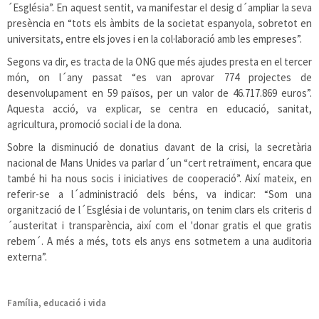
´Església”. En aquest sentit, va manifestar el desig d´ampliar la seva
presència en “tots els àmbits de la societat espanyola, sobretot en
universitats, entre els joves i en la col·laboració amb les empreses”.
Segons va dir, es tracta de la ONG que més ajudes presta en el tercer
món, on l´any passat “es van aprovar 774 projectes de
desenvolupament en 59 països, per un valor de 46.717.869 euros”.
Aquesta acció, va explicar, se centra en educació, sanitat,
agricultura, promoció social i de la dona.
Sobre la disminució de donatius davant de la crisi, la secretària
nacional de Mans Unides va parlar d´un “cert retraïment, encara que
també hi ha nous socis i iniciatives de cooperació”. Així mateix, en
referir-se a l´administració dels béns, va indicar: “Som una
organització de l´Església i de voluntaris, on tenim clars els criteris d
´austeritat i transparència, així com el 'donar gratis el que gratis
rebem´. A més a més, tots els anys ens sotmetem a una auditoria
externa”.
Família, educació i vida