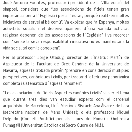
José Antonio Fuentes, professor i president de la VIIIa edició del
simposi, considera que “les associacions de fidels tenen gran
importància per a l´Església i per a l´estat, perquè realitzen moltes
iniciatives de servei al bé comú”. Va explicar que “a Espanya, moltes
activitats socials i el desenvolupament d´una variada activitat
religiosa depenen de les associacions de l´Església” i va recordar
com “sense la seva responsabilitat i iniciativa no es manifestaria la
vida social tal com la coneixem”.
Per al professor Jorge Otaduy, director de l´Institut Martín de
Azpilcueta de la Facultat de Dret Canònic de la Universitat de
Navarra, aquesta trobada pretén “prendre en consideració múltiples
perspectives, canòniques i civils, per tractar d´oferir una panoràmica
completa i sistemàtica d´aquest fenomen”.
“Les associacions de fidels. Aspectes canònics i civils” va ser el tema
que durant tres dies van estudiar experts com el cardenal
arquebisbe de Barcelona, Lluís Martínez Sistach; Ana Álvarez de Lara
(secretària nacional de Mans Unides); o els professors Miquel
Delgado (Consell Pontifici per als Laïcs de Roma) i Ombretta
Fumagalli (Universitat Catòlica del Sacro Cuore de Milà).