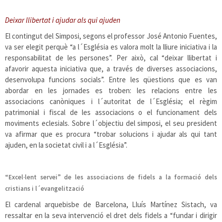
Deixar llibertat i ajudar als qui ajuden
El contingut del Simposi, segons el professor José Antonio Fuentes,
va ser elegit perquè “a l´Església es valora molt la lliure iniciativa i la
responsabilitat de les persones”. Per això, cal “deixar llibertat i
afavorir aquesta iniciativa que, a través de diverses associacions,
desenvolupa funcions socials”. Entre les qüestions que es van
abordar en les jornades es troben: les relacions entre les
associacions canòniques i l´autoritat de l´Església; el règim
patrimonial i fiscal de les associacions o el funcionament dels
moviments eclesials. Sobre l´objectiu del simposi, el seu president
va afirmar que es procura “trobar solucions i ajudar als qui tant
ajuden, en la societat civil i a l´Església”.
“Excel·lent servei” de les associacions de fidels a la formació dels
cristians i l´evangelització
El cardenal arquebisbe de Barcelona, Lluís Martínez Sistach, va
ressaltar en la seva intervenció el dret dels fidels a
“fundar i dirigir