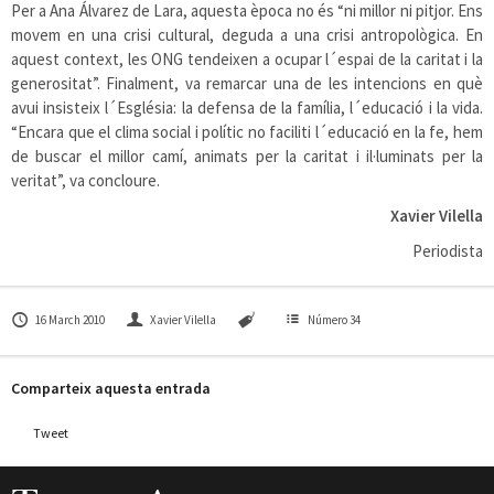
Per a Ana Álvarez de Lara, aquesta època no és “ni millor ni pitjor. Ens
movem en una crisi cultural, deguda a una crisi antropològica. En
aquest context, les ONG tendeixen a ocupar l´espai de la caritat i la
generositat”. Finalment, va remarcar una de les intencions en què
avui insisteix l´Església: la defensa de la família, l´educació i la vida.
“Encara que el clima social i polític no faciliti l´educació en la fe, hem
de buscar el millor camí, animats per la caritat i il·luminats per la
veritat”, va concloure.
Xavier Vilella
Periodista
16 March 2010
Xavier Vilella
Número 34
Comparteix aquesta entrada
Tweet