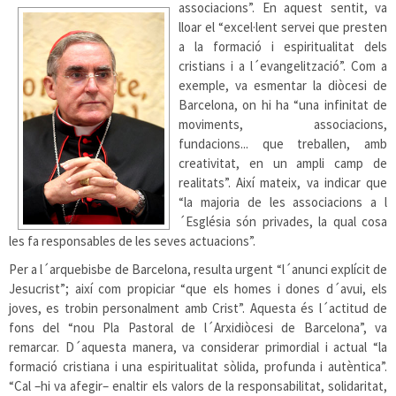
associacions”. En aquest sentit, va
lloar el “excel·lent servei que presten
a la formació i espiritualitat dels
cristians i a l´evangelització”. Com a
exemple, va esmentar la diòcesi de
Barcelona, on hi ha “una infinitat de
moviments, associacions,
fundacions... que treballen, amb
creativitat, en un ampli camp de
realitats”. Així mateix, va indicar que
“la majoria de les associacions a l
´Església són privades, la qual cosa
les fa responsables de les seves actuacions”.
Per a l´arquebisbe de Barcelona, resulta urgent “l´anunci explícit de
Jesucrist”; així com propiciar “que els homes i dones d´avui, els
joves, es trobin personalment amb Crist”. Aquesta és l´actitud de
fons del “nou Pla Pastoral de l´Arxidiòcesi de Barcelona”, va
remarcar. D´aquesta manera, va considerar primordial i actual “la
formació cristiana i una espiritualitat sòlida, profunda i autèntica”.
“Cal –hi va afegir– enaltir els valors de la responsabilitat, solidaritat,