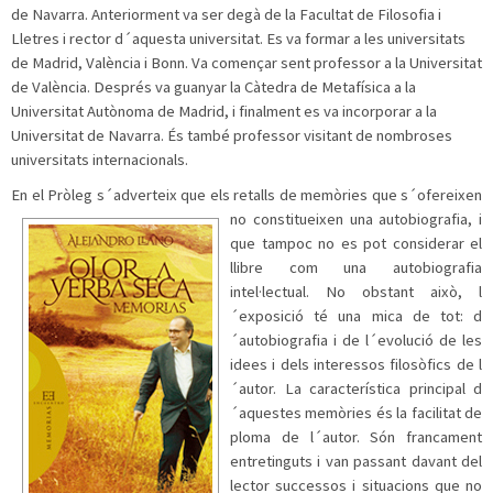
de Navarra. Anteriorment va ser degà de la Facultat de Filosofia i
Lletres i rector d´aquesta universitat. Es va formar a les universitats
de Madrid, València i Bonn. Va començar sent professor a la Universitat
de València. Després va guanyar la Càtedra de Metafísica a la
Universitat Autònoma de Madrid, i finalment es va incorporar a la
Universitat de Navarra. És també professor visitant de nombroses
universitats internacionals.
En el Pròleg s´adverteix que els retalls de memòries que s´ofereixen
no constitueixen una autobiografia, i
que tampoc no es pot considerar el
llibre com una autobiografia
intel·lectual. No obstant això, l
´exposició té una mica de tot: d
´autobiografia i de l´evolució de les
idees i dels interessos filosòfics de l
´autor. La característica principal d
´aquestes memòries és la facilitat de
ploma de l´autor. Són francament
entretinguts i van passant davant del
lector successos i situacions que no