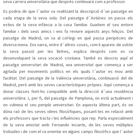
seva carrera universitària que després continuarà com a professor.
Es podria dir que l´autor va realitzant la descripció d´un paisatge en
cada etapa de la seva vida. Del paisatge d´Astúries on passa els
estius de la seva infància a la casa familiar.
Guaitem el seu entorn
familiar i dels seus amics i ens fa reviure aquests anys feliços.
Del
paisatge de Madrid, on va al col·legi en què passa peripècies de
diversa mena. Ens narra, entre d´altres coses, com li apareix de sobte
la seva passió per les lletres, explica després com es va
desenvolupant la seva vocació cristiana. També es descriu aquí el
paisatge universitari de Madrid, una universitat que comença a ser
agitada per moviments polítics en els quals l´autor es mou amb
facilitat. Del paisatge de la València universitària, continuació del de
Madrid, però amb les seves característiques pròpies. Aquí comença a
donar classes fent-ho compatible amb la direcció d´una residència
universitària. I, per fi, del paisatge de Pamplona, on està actualment i
on culmina el seu periple universitari. En aquesta última part, és on
dóna raó de les seves idees filosòfiques, posant-les en relació amb
els professors que tracta i les influències que rep. Parla especialment
de la seva amistat amb Fernando Inciarte, de les seves múltiples
trobades i de com el va orientar en alguns camps filosòfics que l´autor