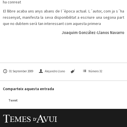
ha conreat
El llibre acaba uns anys abans de l´època actual. L´autor, com ja s´ha
ressenyat, manifesta la seva disponibilitat a escriure una segona part
que no dubtem serà tan interessant com aquesta primera
Joaquim González-Llanos Navarro
01 September 2009
Alejandro Llano
Número 32
Comparteix aquesta entrada
Tweet