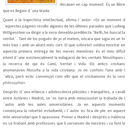
decauen en cap moment. És un llibre
que es llegeix d´una tirada.
Quant a la trajectòria intel·lectual, afirma l´autor: «En un moment d
´aquestes pàgines recullo algunes de les últimes paraules que Ludwig
Wittgenstein va dirigir a la seva deixebla predilecta: 'Beth, he buscat la
veritat´. Tant de bo pogués dir jo el mateix, encara que sigui en un to
més baix i amb un abast més curt. El que sobretot voldria mostrar en
aquesta primera entrega de les meves memòries és el meu difícil
intent d´unir existencialment la indagació de les veritats filosòfiques i
la recerca de qui és Camí, Veritat i Vida. Els antics cristians
anomenaven filosofia a la vida cristiana. Jo no confonc l'una amb l
´altra, però estic convençut com ells que el cristianisme és la
vera
philosophia
».
Després d´una infància i adolescència plàcides i tranquil·les, a cavall
entre Astúries i Madrid, se´ns narra amb minuciositat la trobada de l
´autor amb les aules universitàries. Ja en aquests moments
començava la rebel·lió estudiantil, i l´autor es fica de ple en aquest
món universitari que li apassiona. Primer a Madrid i després a València
es va trobant amb professors que li serveixen de mestres i va fent la