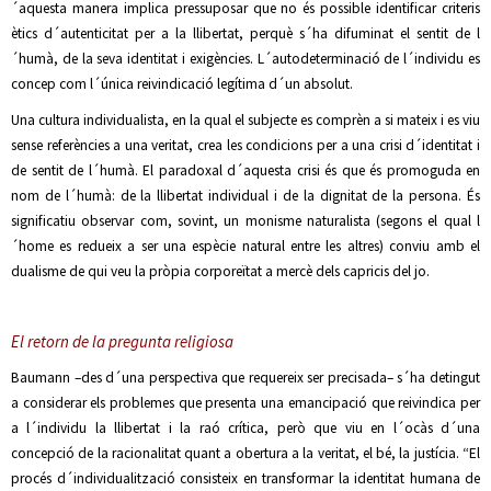
´aquesta manera implica pressuposar que no és possible identificar criteris
ètics d´autenticitat per a la llibertat, perquè s´ha difuminat el sentit de l
´humà, de la seva identitat i exigències. L´autodeterminació de l´individu es
concep com l´única reivindicació legítima d´un absolut.
Una cultura individualista, en la qual el subjecte es comprèn a si mateix i es viu
sense referències a una veritat, crea les condicions per a una crisi d´identitat i
de sentit de l´humà. El paradoxal d´aquesta crisi és que és promoguda en
nom de l´humà: de la llibertat individual i de la dignitat de la persona. És
significatiu observar com, sovint, un monisme naturalista (segons el qual l
´home es redueix a ser una espècie natural entre les altres) conviu amb el
dualisme de qui veu la pròpia corporeïtat a mercè dels capricis del jo.
El retorn de la pregunta religiosa
Baumann –des d´una perspectiva que requereix ser precisada– s´ha detingut
a considerar els problemes que presenta una emancipació que reivindica per
a l´individu la llibertat i la raó crítica, però que viu en l´ocàs d´una
concepció de la racionalitat quant a obertura a la veritat, el bé, la justícia. “El
procés d´individualització consisteix en transformar la identitat humana de