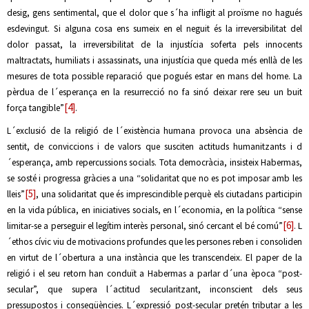
desig, gens sentimental, que el dolor que s´ha infligit al proïsme no hagués
esdevingut. Si alguna cosa ens sumeix en el neguit és la irreversibilitat del
dolor passat, la irreversibilitat de la injustícia soferta pels innocents
maltractats, humiliats i assassinats, una injustícia que queda més enllà de les
mesures de tota possible reparació que pogués estar en mans del home. La
pèrdua de l´esperança en la resurrecció no fa sinó deixar rere seu un buit
[4]
força tangible”
.
L´exclusió de la religió de l´existència humana provoca una absència de
sentit, de conviccions i de valors que susciten actituds humanitzants i d
´esperança, amb repercussions socials. Tota democràcia, insisteix Habermas,
se sosté i progressa gràcies a una “solidaritat que no es pot imposar amb les
[5]
lleis”
, una solidaritat que és imprescindible perquè els ciutadans participin
en la vida pública, en iniciatives socials, en l´economia, en la política “sense
[6]
limitar-se a perseguir el legítim interès personal, sinó cercant el bé comú”
. L
´ethos cívic viu de motivacions profundes que les persones reben i consoliden
en virtut de l´obertura a una instància que les transcendeix. El paper de la
religió i el seu retorn han conduït a Habermas a parlar d´una època “post-
secular”, que supera l´actitud secularitzant, inconscient dels seus
pressupostos i conseqüències. L´expressió post-secular pretén tributar a les