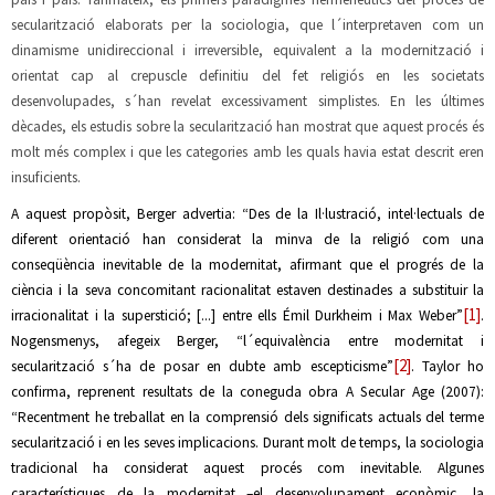
secularització elaborats per la sociologia, que l´interpretaven com un
dinamisme unidireccional i irreversible, equivalent a la modernització i
orientat cap al crepuscle definitiu del fet religiós en les societats
desenvolupades, s´han revelat excessivament simplistes. En les últimes
dècades, els estudis sobre la secularització han mostrat que aquest procés és
molt més complex i que les categories amb les quals havia estat descrit eren
insuficients.
A aquest propòsit, Berger advertia: “Des de la Il·lustració, intel·lectuals de
diferent orientació han considerat la minva de la religió com una
conseqüència inevitable de la modernitat, afirmant que el progrés de la
ciència i la seva concomitant racionalitat estaven destinades a substituir la
[1]
irracionalitat i la superstició; [...] entre ells Émil Durkheim i Max Weber”
.
Nogensmenys, afegeix Berger, “l´equivalència entre modernitat i
[2]
secularització s´ha de posar en dubte amb escepticisme”
. Taylor ho
confirma, reprenent resultats de la coneguda obra A Secular Age (2007):
“Recentment he treballat en la comprensió dels significats actuals del terme
secularització i en les seves implicacions. Durant molt de temps, la sociologia
tradicional ha considerat aquest procés com inevitable. Algunes
característiques de la modernitat –el desenvolupament econòmic, la