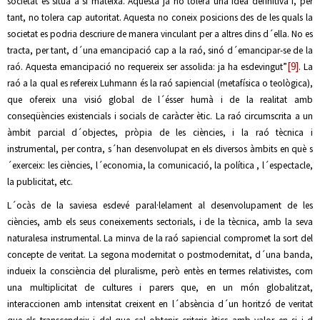
societat es situa a si mateixa. Aquesta ja no tolera una idea definitiva i, per
tant, no tolera cap autoritat. Aquesta no coneix posicions des de les quals la
societat es podria descriure de manera vinculant per a altres dins d´ella. No es
tracta, per tant, d´una emancipació cap a la raó, sinó d´emancipar-se de la
[9]
raó. Aquesta emancipació no requereix ser assolida: ja ha esdevingut”
. La
raó a la qual es refereix Luhmann és la raó sapiencial (metafísica o teològica),
que ofereix una visió global de l´ésser humà i de la realitat amb
conseqüències existencials i socials de caràcter ètic. La raó circumscrita a un
àmbit parcial d´objectes, pròpia de les ciències, i la raó tècnica i
instrumental, per contra, s´han desenvolupat en els diversos àmbits en què s
´exerceix: les ciències, l´economia, la comunicació, la política , l´espectacle,
la publicitat, etc.
L´ocàs de la saviesa esdevé paral·lelament al desenvolupament de les
ciències, amb els seus coneixements sectorials, i de la tècnica, amb la seva
naturalesa instrumental. La minva de la raó sapiencial compromet la sort del
concepte de veritat. La segona modernitat o postmodernitat, d´una banda,
indueix la consciència del pluralisme, però entès en termes relativistes, com
una multiplicitat de cultures i parers que, en un món globalitzat,
interaccionen amb intensitat creixent en l´absència d´un horitzó de veritat