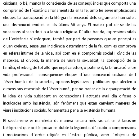
cristiana, o bé, manca la consciència de les conseqüències que comporta una
comprensió de l´existència fonamentada en la fe, amb les seves implicacions
ètiques. La participació en la litúrgia i la recepció dels sagraments han sofert
una disminució evident en els últims 50 anys. El mateix pot dir-se de les
vocacions al sacerdoci o a la vida religiosa. D´altra banda, expressions vitals
de l´existència s´enfoquen, també per part de persones que en principi es
diuen creients, sense una incidència determinant de la fe, com es comprova
en esferes íntimes de la vida, així com en el compromís social i cívic de les
mateixes. El divorci, la manera de viure la sexualitat, la concepció de la
família, el rebuig de tot allò que implica esforç o patiment, la bifurcació entre
vida professional i conseqüències ètiques d´una concepció cristiana de l
´ésser humà i de la societat, opcions legislatives i polítiques que afecten a
dimensions essencials de l´ésser humà, per no parlar de la depauperació de
la idea de vida subjacent en concepcions i actituds avui dia difoses o
inculcades amb insistència, són fenòmens que estan canviant maneres de
viure i institucions socials, fonamentals per a la existència humana.
El secularisme es manifesta de manera encara més radical en el laïcisme
bel·ligerant que pretén posar en dubte la legitimitat d´acudir a comprensions
i motivacions d´ordre religiós en l´esfera pública, amb l´objectiu de