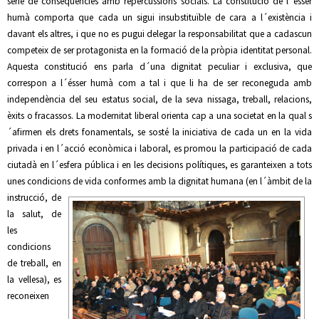
sèrie de conseqüències amb repercussions socials. La constitució de l´ésser
humà comporta que cada un sigui insubstituïble de cara a l´existència i
davant els altres, i que no es pugui delegar la responsabilitat que a cadascun
competeix de ser protagonista en la formació de la pròpia identitat personal.
Aquesta constitució ens parla d´una dignitat peculiar i exclusiva, que
correspon a l´ésser humà com a tal i que li ha de ser reconeguda amb
independència del seu estatus social, de la seva nissaga, treball, relacions,
èxits o fracassos. La modernitat liberal orienta cap a una societat en la qual s
´afirmen els drets fonamentals, se sosté la iniciativa de cada un en la vida
privada i en l´acció econòmica i laboral, es promou la participació de cada
ciutadà en l´esfera pública i en les decisions polítiques, es garanteixen a tots
unes condicions
de vida conformes amb la dignitat humana (en l´àmbit de la
instrucció, de
la salut, de
les
condicions
de treball, en
la vellesa), es
reconeixen