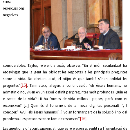
sense
repercussions
negatives
considerables. Taylor, referent a això, observa: “En el món secularitzat ha
esdevingut que la gent ha oblidat les respostes a les principals preguntes
sobre la vida. No obstant això, el pitjor és que també s´han oblidat les
[15]
preguntes”
. Tanmateix, afegeix a continuació, “els éssers humans, ho
admetin o no, viuen en un espai definit per preguntes molt profundes. Quin és
el sentit de la vida? Hi ha formes de vida millors i pitjors, però com es
reconeixen? [...] Quin és el fonament de la meva dignitat personal? “, I
conclou:” Avui, els éssers humans [...] volen formar part de la solució i no del
[16]
problema. Les persones tenen fam de respostes”
.
Les qüestions d´abast sapiencial, que es refereixen al sentit i a l´orientació de