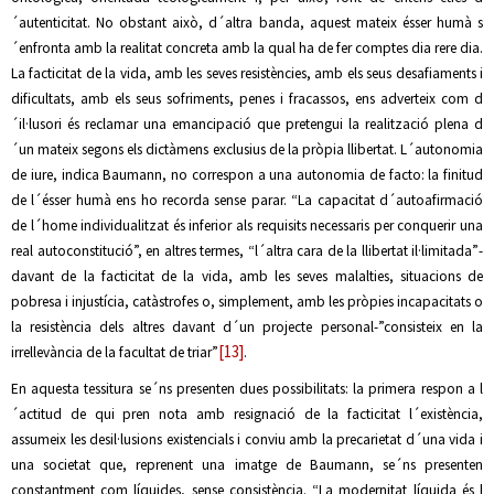
´autenticitat. No obstant això, d´altra banda, aquest mateix ésser humà s
´enfronta amb la realitat concreta amb la qual ha de fer comptes dia rere dia.
La facticitat de la vida, amb les seves resistències, amb els seus desafiaments i
dificultats, amb els seus sofriments, penes i fracassos, ens adverteix com d
´il·lusori és reclamar una emancipació que pretengui la realització plena d
´un mateix segons els dictàmens exclusius de la pròpia llibertat. L´autonomia
de iure, indica Baumann, no correspon a una autonomia de facto: la finitud
de l´ésser humà ens ho recorda sense parar. “La capacitat d´autoafirmació
de l´home individualitzat és inferior als requisits necessaris per conquerir una
real autoconstitució”, en altres termes, “l´altra cara de la llibertat il·limitada”-
davant de la facticitat de la vida, amb les seves malalties, situacions de
pobresa i injustícia, catàstrofes o, simplement, amb les pròpies incapacitats o
la resistència dels altres davant d´un projecte personal-”consisteix en la
[13]
irrellevància de la facultat de triar”
.
En aquesta tessitura se´ns presenten dues possibilitats: la primera respon a l
´actitud de qui pren nota amb resignació de la facticitat l´existència,
assumeix les desil·lusions existencials i conviu amb la precarietat d´una vida i
una societat que, reprenent una imatge de Baumann, se´ns presenten
constantment com líquides, sense consistència. “La modernitat líquida és l