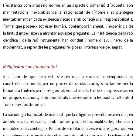
l´existència com a tal i no només en un aspecte o dimensió d´aquesta, són
manifestacions inexorables de la racionalitat de l´home i es plantegen
inevitablement en cada existència viscuda amb consciència i responsabilitat. L
´anhel que posseeix tot ésser humà i, contemporàniament, l´experiència de
la finitud impel·leixen a afrontar aquestes preguntes. La insuficiència de la raó
científica i de la raó instrumental han conduït l´home d´avui, hereu de la
modernitat, a reprendre les preguntes religioses i interessar-se pel sagrat.
Religiositat i postmodernitat
A la llum del que hem vist, s´entén que la societat contemporània es
caracteritzi no només per un procés de secularització, sinó també per la
tornada a l´interès per la religiositat. Aquest interès tendeix a expressar-se, en
no poques ocasions, amb modalitats que responen a les pautes culturals d
´un context postmodern.
La sociologia ha posat de manifest que la religió es presenta avui en dia, en
àmbits socials rellevants, amb formes poc institucionalitzades, efímeres i
mutables en els continguts. En lloc de semblar una existència religiosa que viu
de continguts doctrinals i de criteris morals amb consistència, la religiositat d