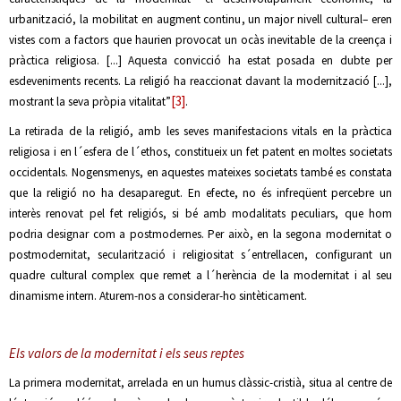
urbanització, la mobilitat en augment continu, un major nivell cultural– eren
vistes com a factors que haurien provocat un ocàs inevitable de la creença i
pràctica religiosa. [...] Aquesta convicció ha estat posada en dubte per
esdeveniments recents. La religió ha reaccionat davant la modernització [...],
[3]
mostrant la seva pròpia vitalitat”
.
La retirada de la religió, amb les seves manifestacions vitals en la pràctica
religiosa i en l´esfera de l´ethos, constitueix un fet patent en moltes societats
occidentals. Nogensmenys, en aquestes mateixes societats també es constata
que la religió no ha desaparegut. En efecte, no és infreqüent percebre un
interès renovat pel fet religiós, si bé amb modalitats peculiars, que hom
podria designar com a postmodernes. Per això, en la segona modernitat o
postmodernitat, secularització i religiositat s´entrellacen, configurant un
quadre cultural complex que remet a l´herència de la modernitat i al seu
dinamisme intern. Aturem-nos a considerar-ho sintèticament.
Els valors de la modernitat i els seus reptes
La primera modernitat, arrelada en un humus clàssic-cristià, situa al centre de