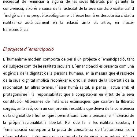
necessitat de renunciar a alguna de les seves llibertats per garantir la
convivència, això és a causa de la facticitat de la seva condició existencial d
´indigència i no perquè teleològicament l´ésser humà es descobreixi cridat a
realitzar-se autènticament en la relació amb els altres, en l´acte-
transcendència.
El projecte d´emancipació
L´humanisme modern comporta de per si un projecte d´emancipació, tant
del subjecte com de les realitats seculars. L´emancipació es presenta com una
exigència de la dignitat de la persona humana, en la mesura que el respecte
de la seva dignitat implica reconèixer el dret i el deure de la llibertat i de la
racionalitat. En altres termes, l´ésser humà és tal, si pensa i actua amb el
protagonisme i la responsabilitat que li competeixen en virtut de la seva
constitució. Alliberar-se de instàncies extrínseques que coarten la llibertat
sorgeix, amb raó, com un compromís ineludible que deriva de la consciència
de la dignitat de l´home i que li permet existir com a persona, en l´exercici de
la pròpia racionalitat i llibertat. Pel que fa a les realitats seculars, l
´emancipació correspon a la presa de consciència de l´autonomia -com
dèiem relativa-; autonomia que comporta la distinció entre religió, d´una