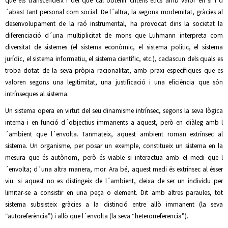
que els transcendeix i del que cal obtenir criteris ètics amb valor en si i d
´abast tant personal com social. De l´altra, la segona modernitat, gràcies al
desenvolupament de la raó instrumental, ha provocat dins la societat la
diferenciació d´una multiplicitat de mons que Luhmann interpreta com
diversitat de sistemes (el sistema econòmic, el sistema polític, el sistema
jurídic, el sistema informatiu, el sistema científic, etc.), cadascun dels quals es
troba dotat de la seva pròpia racionalitat, amb praxi específiques que es
valoren segons una legitimitat, una justificació i una eficiència que són
intrínseques al sistema.
Un sistema opera en virtut del seu dinamisme intrínsec, segons la seva lògica
interna i en funció d´objectius immanents a aquest, però en diàleg amb l
´ambient que l´envolta. Tanmateix, aquest ambient roman extrínsec al
sistema. Un organisme, per posar un exemple, constitueix un sistema en la
mesura que és autònom, però és viable si interactua amb el medi que l
´envolta; d´una altra manera, mor. Ara bé, aquest medi és extrínsec al ésser
viu: si aquest no es distingeix de l´ambient, deixa de ser un individu per
limitar-se a consistir en una peça o element. Dit amb altres paraules, tot
sistema subsisteix gràcies a la distinció entre allò immanent (la seva
“autoreferència”) i allò que l´envolta (la seva “heterorreferencia”).