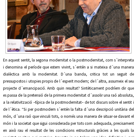
En aquest sentit, la segona modernitat o la postmodernitat, com s´interpreta
i denomina el període que estem vivint, s´entén a si mateixa d´una manera
dialèctica amb la modernitat. D´una banda, critica tot un seguit de
pressupostos i utopies propis de l´esperit modern; de l´altra, assumeix el seu
projecte d´emancipació. Amb quin resultat? Sintèticament podríem dir que
es passa de la pretensió de la primera modernitat d´assolir una raó absoluta,
a la relativització –típica de la postmodernitat– de tot discurs sobre el sentit i
de l´ètica. “Si per postmodern s´entén la falta d´una descripció unitària del
món, d´una raó que vinculi tots, o només una manera de situar-se davant el
món i la societat que sigui considerada per tots com adequada, precisament
en això rau el resultat de les condicions estructurals gràcies a les quals la