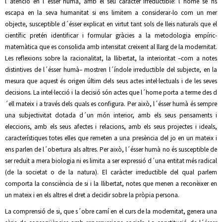
l´atenció en l´ésser humà, amb el seu caràcter irreductible: l´home se´ns
escapa en la seva humanitat si ens limitem a considerar-lo com un mer
objecte, susceptible d´ésser explicat en virtut tant sols de lleis naturals que el
científic pretén identificar i formular gràcies a la metodologia empíric-
matemàtica que es consolida amb intensitat creixent al llarg de la modernitat.
Les reflexions sobre la racionalitat, la llibertat, la interioritat –com a notes
distintives de l´ésser humà– mostren l´índole irreductible del subjecte, en la
mesura que aquest és origen últim dels seus actes intel·lectuals i de les seves
decisions. La intel·lecció i la decisió són actes que l´home porta a terme des d
´ell mateix i a través dels quals es configura. Per això, l´ésser humà és sempre
una subjectivitat dotada d´un món interior, amb els seus pensaments i
eleccions, amb els seus afectes i relacions, amb els seus projectes i ideals,
característiques totes elles que remeten a una presència del jo en un mateix i
ens parlen de l´obertura als altres. Per això, l´ésser humà no és susceptible de
ser reduït a mera biologia ni es limita a ser expressió d´una entitat més radical
(de la societat o de la natura). El caràcter irreductible del qual parlem
comporta la consciència de si i la llibertat, notes que menen a reconèixer en
un mateix i en els altres el dret a decidir sobre la pròpia persona.
La comprensió de si, que s´obre camí en el curs de la modernitat, genera una