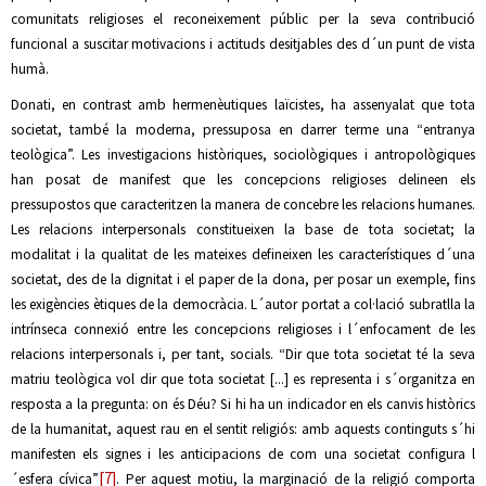
comunitats religioses el reconeixement públic per la seva contribució
funcional a suscitar motivacions i actituds desitjables des d´un punt de vista
humà.
Donati, en contrast amb hermenèutiques laïcistes, ha assenyalat que tota
societat, també la moderna, pressuposa en darrer terme una “entranya
teològica”. Les investigacions històriques, sociològiques i antropològiques
han posat de manifest que les concepcions religioses delineen els
pressupostos que caracteritzen la manera de concebre les relacions humanes.
Les relacions interpersonals constitueixen la base de tota societat; la
modalitat i la qualitat de les mateixes defineixen les característiques d´una
societat, des de la dignitat i el paper de la dona, per posar un exemple, fins
les exigències ètiques de la democràcia. L´autor portat a col·lació subratlla la
intrínseca connexió entre les concepcions religioses i l´enfocament de les
relacions interpersonals i, per tant, socials. “Dir que tota societat té la seva
matriu teològica vol dir que tota societat [...] es representa i s´organitza en
resposta a la pregunta: on és Déu? Si hi ha un indicador en els canvis històrics
de la humanitat, aquest rau en el sentit religiós: amb aquests continguts s´hi
manifesten els signes i les anticipacions de com una societat configura l
[7]
´esfera cívica”
. Per aquest motiu, la marginació de la religió comporta