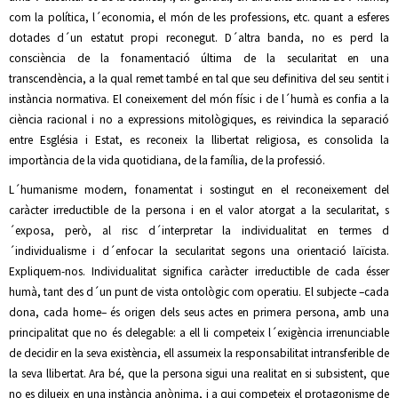
com la política, l´economia, el món de les professions, etc. quant a esferes
dotades d´un estatut propi reconegut. D´altra banda, no es perd la
consciència de la fonamentació última de la secularitat en una
transcendència, a la qual remet també en tal que seu definitiva del seu sentit i
instància normativa. El coneixement del món físic i de l´humà es confia a la
ciència racional i no a expressions mitològiques, es reivindica la separació
entre Església i Estat, es reconeix la llibertat religiosa, es consolida la
importància de la vida quotidiana, de la família, de la professió.
L´humanisme modern, fonamentat i sostingut en el reconeixement del
caràcter irreductible de la persona i en el valor atorgat a la secularitat, s
´exposa, però, al risc d´interpretar la individualitat en termes d
´individualisme i d´enfocar la secularitat segons una orientació laïcista.
Expliquem-nos. Individualitat significa caràcter irreductible de cada ésser
humà, tant des d´un punt de vista ontològic com operatiu. El subjecte –cada
dona, cada home– és origen dels seus actes en primera persona, amb una
principalitat que no és delegable: a ell li competeix l´exigència irrenunciable
de decidir en la seva existència, ell assumeix la responsabilitat intransferible de
la seva llibertat. Ara bé, que la persona sigui una realitat en si subsistent, que
no es dilueix en una instància anònima, i a qui competeix el protagonisme de