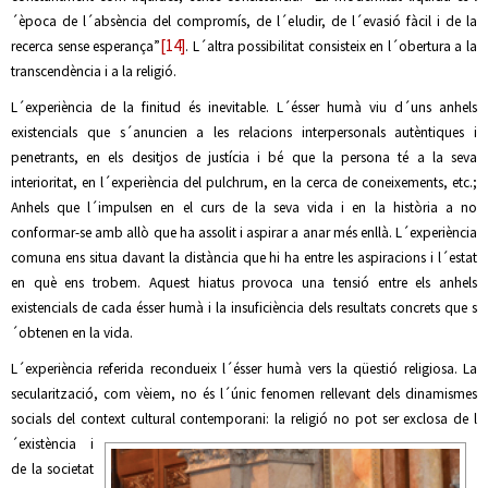
´època de l´absència del compromís, de l´eludir, de l´evasió fàcil i de la
[14]
recerca sense esperança”
. L´altra possibilitat consisteix en l´obertura a la
transcendència i a la religió.
L´experiència de la finitud és inevitable. L´ésser humà viu d´uns anhels
existencials que s´anuncien a les relacions interpersonals autèntiques i
penetrants, en els desitjos de justícia i bé que la persona té a la seva
interioritat, en l´experiència del pulchrum, en la cerca de coneixements, etc.;
Anhels que l´impulsen en el curs de la seva vida i en la història a no
conformar-se amb allò que ha assolit i aspirar a anar més enllà. L´experiència
comuna ens situa davant la distància que hi ha entre les aspiracions i l´estat
en què ens trobem. Aquest hiatus provoca una tensió entre els anhels
existencials de cada ésser humà i la insuficiència dels resultats concrets que s
´obtenen en la vida.
L´experiència referida recondueix l´ésser humà vers la qüestió religiosa. La
secularització, com vèiem, no és l´únic fenomen rellevant dels dinamismes
socials del context cultural contemporani: la religió no pot ser exclosa de
l
´existència i
de la societat