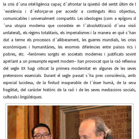
la crisi d´una intel·ligència capaç d´afrontar la qüestió del sentit últim de l
´existència i d´esforçar-se per accedir a continguts ètics objectius,
comunicables i universalment compartits. Les ideologies (com a epígons d
´una utopia moderna que consisteix en l´absolutització d´una visió
unilateral), els règims totalitaris, els imperialismes i la manera en què s´han
dut a terme els processos d´alliberament, les guerres mundials, les crisis
econòmiques i humanitàries, les enormes diferències entre països rics i
pobres, etc. –fenòmens sorgits en societats modernes i justificats sovint
apel·lant a un presumpte esperit modern– han provocat que la raó reflexiva
del segle XX hagi criticat la primera modernitat en algunes de les seves
pretensions essencials. Durant el segle passat s´ha pres consciència, amb
especial lucidesa, de la finitud insuperable de l´ésser humà, de la seva
fragilitat, del caràcter històric de la raó i de les seves mediacions socials,
culturals i lingüístiques.