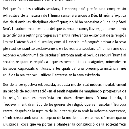
Pel que fa a les realitats seculars, l´emancipació pretén una comprensió
exhaustiva de la natura i de l´humà sense referències a Déu. El món s´explica
des de si amb les disciplines científiques; no hi ha necessitat d´una “hipòtesi
Déu”. L´autonomia absoluta del que és secular corre, llavors, juntament amb
la tendència a restringir progressivament la rellevància existencial de la religió i
limitar l´atenció vital al secular, com si l´ésser humà pogués arribar a la seva
plenitud centrant-se exclusivament en les realitats seculars. L´humanisme que
reconeix el valor humà del secular s´enfronta amb el perill de reduir l´humà al
secular, relegant el religiós a aquelles personalitats decaigudes, minvades en
les seves capacitats o il·luses, a les quals cal una presumpta instància més
enllà de la realitat per justificar l´enteresa en la seva existència.
Des de la perspectiva esbossada, aquesta modernitat indueix inevitablement
un procés de secularització -en el sentit negatiu de marginació progressiva de
la religió- que es manifesta en dues dimensions. D´una banda, l
´esdeveniment dramàtic de les guerres de religió, que van assolar l´Europa
central després de la ruptura de la unitat religiosa amb la Reforma protestant,
s´entrecreua amb una concepció de la modernitat en termes d´emancipació
il·lustrada, cosa que va portar a plantejar la construcció de la societat “etsi