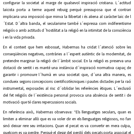
configurar la societat al marge de qualsevol inspiració cristiana. L´actitud
laïcista porta a terme aquest rebuig perquè pressuposa que el contrari
implicaria una imposició que minva la llibertat i és aliena al caràcter laïc de l
´Estat. D´altra banda, el secularisme també s´expressa com indiferentisme
religiós o amb actituds d´hostilitat a la religió en la intimitat de la consciència
i en la vida privada.
En el context que hem esbossat, Habermas ha cridat l´atenció sobre les
conseqüències negatives, contràries a l´esperit autèntic de la modernitat, de
pretendre marginar la religió de l´àmbit social. En la religió es preserva una
dotació de sentit i es manté una instància d´inspiració normativa capaç de
garantir i promoure l´humà en una societat que, d´una altra manera, es
condueix segons concepcions cientificotècniques i pautes dictades per la raó
instrumental, exposades al risc d´oblidar les referències ètiques. L´exclusió
del fet religiós de l´existència personal provoca una absència de sentit i de
motivació que té clares repercussions socials.
En referència això, Habermas observava: “Els llenguatges seculars, quan es
limiten a eliminar allò que es va voler dir en els llenguatges religiosos, no fan
sinó deixar rere seu irritacions. Quan el pecat es va convertir en mera culpa,
quelcom es va perdre. Perquè el desig del perdó dels pecats porta associat el