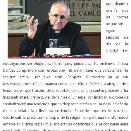
quotidianes i
que fan que
les nostres
actuacions
siguin
sensates als
ulls de la
societat. Les
investigacions sociològiques, filosòfiques, jurídiques, etc. pretenen, d´altra
banda, comprendre com evolucionen els dinamismes que caracteritzen la
societat actual. Tot això amb l´objecte d´intervenir en el seu
desenvolupament d´una manera congruent i eficaç. Referent a això, un dels
fenòmens en què l´anàlisi de la societat i de la cultura contemporànies s´ha
fixat amb interès creixent, des de fa més d´un segle, consisteix en el procés de
secularització: una tendència que ha despertat interès a causa de la incidència
en la societat i la rellevància existencial. És evident que en les societats
occidentals la presència i el paper de la religió han patit una transformació
notable en l´últim segle i mig, malgrat les diferències que es constaten entre
país i país. Tanmateix, els primers paradigmes hermenèutics del procés de