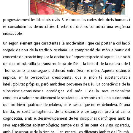
progressivament les llibertats civils. S´elaboren les cartes dels drets humans i
es consoliden les democràcies. L´estat de dret es considera una exigència
indiscutible.
Un segon element que caracteritza la modernitat i que cal portar a col·lació
sorgeix de nou de la tradició cristiana. La comprensió del món a partir del
concepte de creació implica la distinció d´aquest respecte al sagrat. La noció
de creació subratlla la transcendència de Déu i la finitud de la natura i de l
´home, amb la consegüent distinció entre Déu i el món. Aquesta distinció
implica, en la perspectiva creacionista, que el món té substantivitat i
intel·ligibilitat pròpies, però ambdues provenen de Déu. La consciència de la
subsistència-consistència ontològica del món i de la seva racionalitat
condueix a valorar positivament la secularitat i a reconèixer-li una autonomia
que podríem qualificar de relativa, en el sentit que no és definitiva. D´una
banda, es sosté la legitimitat de la distinció entre sagrat i profà al camp
cognoscitiu, amb el desenvolupament de les disciplines científiques amb la
seva especificitat epistemològica; també des d´un punt de vista operatiu,
amb l´assentar-se de la tècnica, i, en general, en diferents àmbits de l´humà,