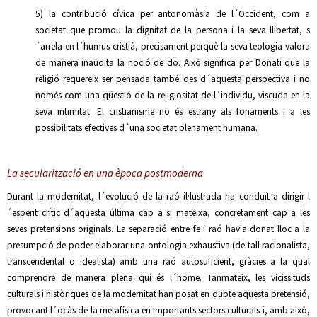
5) la contribució cívica per antonomàsia de l´Occident, com a
societat que promou la dignitat de la persona i la seva llibertat, s
´arrela en l´humus cristià, precisament perquè la seva teologia valora
de manera inaudita la noció de do. Això significa per Donati que la
religió requereix ser pensada també des d´aquesta perspectiva i no
només com una qüestió de la religiositat de l´individu, viscuda en la
seva intimitat. El cristianisme no és estrany als fonaments i a les
possibilitats efectives d´una societat plenament humana.
La secularització en una època postmoderna
Durant la modernitat, l´evolució de la raó il·lustrada ha conduït a dirigir l
´esperit crític d´aquesta última cap a si mateixa, concretament cap a les
seves pretensions originals. La separació entre fe i raó havia donat lloc a la
presumpció de poder elaborar una ontologia exhaustiva (de tall racionalista,
transcendental o idealista) amb una raó autosuficient, gràcies a la qual
comprendre de manera plena qui és l´home. Tanmateix, les vicissituds
culturals i històriques de la modernitat han posat en dubte aquesta pretensió,
provocant l´ocàs de la metafísica en importants sectors culturals i, amb això,