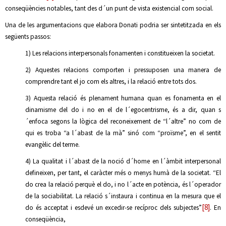
conseqüències notables, tant des d´un punt de vista existencial com social.
Una de les argumentacions que elabora Donati podria ser sintetitzada en els
següents passos:
1) Les relacions interpersonals fonamenten i constitueixen la societat.
2) Aquestes relacions comporten i pressuposen una manera de
comprendre tant el jo com els altres, i la relació entre tots dos.
3) Aquesta relació és plenament humana quan es fonamenta en el
dinamisme del do i no en el de l´egocentrisme, és a dir, quan s
´enfoca segons la lògica del reconeixement de “l´altre” no com de
qui es troba “a l´abast de la mà” sinó com “proïsme”, en el sentit
evangèlic del terme.
4) La qualitat i l´abast de la noció d´home en l´àmbit interpersonal
defineixen, per tant, el caràcter més o menys humà de la societat. “El
do crea la relació perquè el do, i no l´acte en potència, és l´operador
de la sociabilitat. La relació s´instaura i continua en la mesura que el
[8]
do és acceptat i esdevé un excedir-se recíproc dels subjectes”
. En
conseqüència,