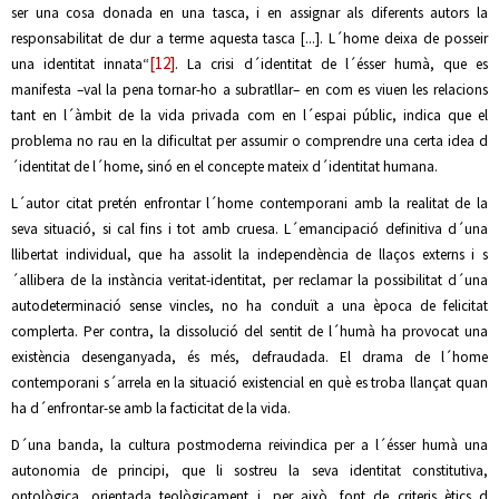
ser una cosa donada en una tasca, i en assignar als diferents autors la
responsabilitat de dur a terme aquesta tasca [...]. L´home deixa de posseir
[12]
una identitat innata“
. La crisi d´identitat de l´ésser humà, que es
manifesta –val la pena tornar-ho a subratllar– en com es viuen les relacions
tant en l´àmbit de la vida privada com en l´espai públic, indica que el
problema no rau en la dificultat per assumir o comprendre una certa idea d
´identitat de l´home, sinó en el concepte mateix d´identitat humana.
L´autor citat pretén enfrontar l´home contemporani amb la realitat de la
seva situació, si cal fins i tot amb cruesa. L´emancipació definitiva d´una
llibertat individual, que ha assolit la independència de llaços externs i s
´allibera de la instància veritat-identitat, per reclamar la possibilitat d´una
autodeterminació sense vincles, no ha conduït a una època de felicitat
complerta. Per contra, la dissolució del sentit de l´humà ha provocat una
existència desenganyada, és més, defraudada. El drama de l´home
contemporani s´arrela en la situació existencial en què es troba llançat quan
ha d´enfrontar-se amb la facticitat de la vida.
D´una banda, la cultura postmoderna reivindica per a l´ésser humà una
autonomia de principi, que li sostreu la seva identitat constitutiva,
ontològica, orientada teològicament i, per això, font de criteris ètics d