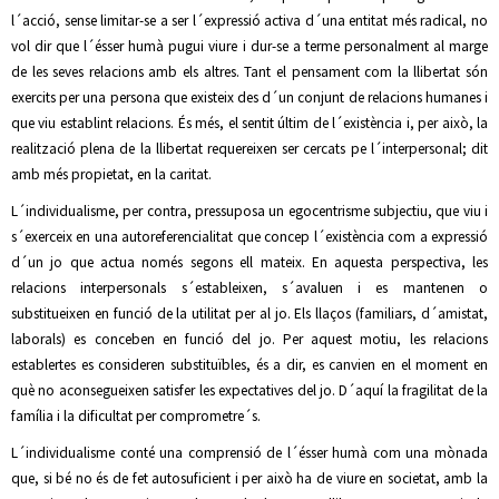
l´acció, sense limitar-se a ser l´expressió activa d´una entitat més radical, no
vol dir que l´ésser humà pugui viure i dur-se a terme personalment al marge
de les seves relacions amb els altres. Tant el pensament com la llibertat són
exercits per una persona que existeix des d´un conjunt de relacions humanes i
que viu establint relacions. És més, el sentit últim de l´existència i, per això, la
realització plena de la llibertat requereixen ser cercats pe l´interpersonal; dit
amb més propietat, en la caritat.
L´individualisme, per contra, pressuposa un egocentrisme subjectiu, que viu i
s´exerceix en una autoreferencialitat que concep l´existència com a expressió
d´un jo que actua només segons ell mateix. En aquesta perspectiva, les
relacions interpersonals s´estableixen, s´avaluen i es mantenen o
substitueixen en funció de la utilitat per al jo. Els llaços (familiars, d´amistat,
laborals) es conceben en funció del jo. Per aquest motiu, les relacions
establertes es consideren substituïbles, és a dir, es canvien en el moment en
què no aconsegueixen satisfer les expectatives del jo. D´aquí la fragilitat de la
família i la dificultat per comprometre´s.
L´individualisme conté una comprensió de l´ésser humà com una mònada
que, si bé no és de fet autosuficient i per això ha de viure en societat, amb la