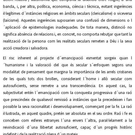
banda, i, per altra, política, economia, ciència i tècnica, evitant ingerències
il·legítimes d´instàncies religioses en àmbits seculars (clericalisme) o viceversa
(laïcisme). Aquestes ingerències suposarien una confusió de dimensions o l
´aplicació de epistemologies inadequades. De tota manera, distinció no
significa absència de relacions i, en concret, no comporta rebutjar que tant la
realització de la persona com les realitats seculars remeten a Déu i la seva
acció creadora i salvadora.
El risc inherent al projecte d´emancipació esmentat sorgeix quan l
´humanisme i la valoració del que és secular s´enfoquen segons una
modalitat de pensament que margina la importància de les arrels cristianes
de les quals tots dos brollen, considerant l´home i allò secular com
autosuficients, sense remetre a una transcendència. En aquest cas, la
subjectivitat entén l´emancipació com la conquesta progressiva d´una raó
que prescindeix de qualsevol remissió a instàncies que la precedeixen i fan
possible la seva racionalitat i desenvolupament, començant per la fe. La raó
il·lustrada, en aquest quadre, pretén ser absoluta en el seu ordre. Raó i fe es
conceben com esferes estranyes l´una envers l´altra, paral·lelament a la
reivindicació d´una llibertat autosuficient, capaç d´un progrés històric
indefinit i de la realització plena d´un mateix.