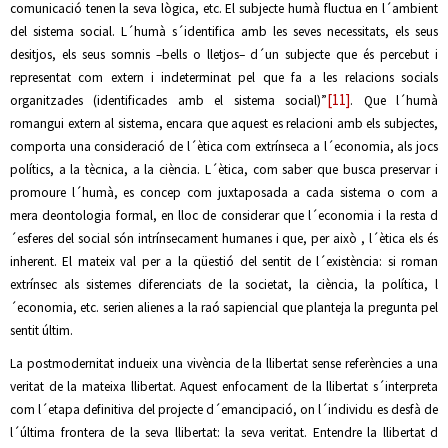
comunicació tenen la seva lògica, etc. El subjecte humà fluctua en l´ambient
del sistema social. L´humà s´identifica amb les seves necessitats, els seus
desitjos, els seus somnis –bells o lletjos– d´un subjecte que és percebut i
representat com extern i indeterminat pel que fa a les relacions socials
[11]
organitzades (identificades amb el sistema social)”
. Que l´humà
romangui extern al sistema, encara que aquest es relacioni amb els subjectes,
comporta una consideració de l´ètica com extrínseca a l´economia, als jocs
polítics, a la tècnica, a la ciència. L´ètica, com saber que busca preservar i
promoure l´humà, es concep com juxtaposada a cada sistema o com a
mera deontologia formal, en lloc de considerar que l´economia i la resta d
´esferes del social són intrínsecament humanes i que, per això , l´ètica els és
inherent. El mateix val per a la qüestió del sentit de l´existència: si roman
extrínsec als sistemes diferenciats de la societat, la ciència, la política, l
´economia, etc. serien alienes a la raó sapiencial que planteja la pregunta pel
sentit últim.
La postmodernitat indueix una vivència de la llibertat sense referències a una
veritat de la mateixa llibertat. Aquest enfocament de la llibertat s´interpreta
com l´etapa definitiva del projecte d´emancipació, on l´individu es desfà de
l´última frontera de la seva llibertat: la seva veritat. Entendre la llibertat d