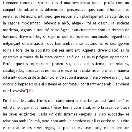
Luhmann concep la societat des d´una perspectiva que la perfila com un
conjunt de subsistemes diferenciats, perspectiva que, com al·ludirem, es
revela fet i fet insuficient, però que respon a un plantejament característic de
la segona modernitat. Referent a això, afegeix: “Si es descriu la societat
moderna, segons la tradició sociològica, estructuralment com un sistema de
funcions diferenciades, se segueix que els sistemes funcionals, organitzats
mitjançant diferenciació i que han arribat a ser autònoms, es distingeixen
(dins i fora de la societat) del seu ambient. Aquesta diferenciació es fa
operativa a través de la mera continuació de les seves pròpies operacions.
Però aquestes operacions poden ser, dins del sistema, controlades,
catalogades, observades només si el sistema –i cada sistema d´una manera
diferent– disposa de la distinció entre autoreferència i heterorreferencia [...]. La
distinció impedeix que el sistema es confongui constantment amb l´ambient
[10]
que l´envolta”
.
En el cas dels subsistemes que componen la societat, aquest “ambient” és
estrictament parlant l´humà: l´ésser humà com a tal, amb la seva identitat i
les seves exigències. Cada un dels sistemes –segons la visió evocada– es
relaciona amb l´humà, però com amb un ambient que li és extrínsec. “Es diu:
el mercat té les seves regles, la política els seus jocs, els mitjans de