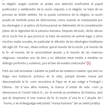
la religión surgen cuando se presta una atención insuficiente al papel
purificador y vertebrador de la razón respecto a la religión. Se trata de un
proceso en doble sentido. Sin la ayuda correctora de la religión, la razón
puede ser también presa de distorsiones, como cuando es manipulada por
las ideologías o se aplica de forma parcial en detrimento de la consideración
plena de la dignidad de la persona humana. Después de todo, dicho abuso
de la razón fue lo que provocó la trata de esclavos en primer lugar y otros
muchos males sociales, en particular la difusión de las ideologías totalitarias
del siglo XX. Por eso, deseo indicar que el mundo de la razón y el mundo de
la fe –el mundo de la racionalidad secular y el mundo de las creencias
religiosas– necesitan uno de otro y no deberían tener miedo a entablar un
[1]
diálogo profundo y continuo, por el bien de nuestra civilización”
.
Però ara vull reconèixer i advertir un perill en els mateixos creients: que això no
tingui una traducció pràctica en la vida, perquè donem massa per
descomptada la fe –com recordava el Papa en el seu viatge a Portugal i
Fàtima–. Dit d´una altra manera, la manca d´unitat de vida –com ja
denunciava el Concili Vaticà II–, no és només un problema de fractura, sinó
que és símptoma d´una manca de fe. Es tracta d´una fe a l´alçada de l
´home, o en el llenguatge nietzscheà “massa humana” (en un sentit positiu).