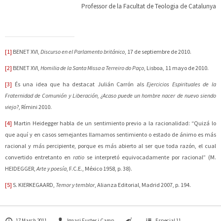
Professor de la Facultat de Teologia de Catalunya
[1]
BENET XVI,
Discurso en el Parlamento británico
, 17 de septiembre de 2010.
[2]
BENET XVI,
Homilia de la Santa Missa a Terreiro do Paço
, Lisboa, 11 mayo de 2010.
[3]
És una idea que ha destacat Julián Carrón als
Ejercicios Espirituales de la
Fraternidad de Comunión y Liberación, ¿Acaso puede un hombre nacer de nuevo siendo
viejo?
, Rímini 2010.
[4]
Martin Heidegger habla de un sentimiento previo a la racionalidad: “Quizá lo
que aquí y en casos semejantes llamamos sentimiento o estado de ánimo es más
racional y más percipiente, porque es más abierto al ser que toda razón, el cual
convertido entretanto en
ratio
se interpretó equivocadamente por racional” (M.
HEIDEGGER,
Arte y poesía
, F.C.E., México 1958, p. 38).
[5]
S. KIERKEGAARD,
Temor y temblor
, Alianza Editorial, Madrid 2007, p. 194.
17 March 2011
Ignasi Fuster i Camp
Especial 11