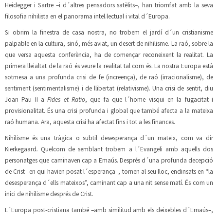
Heidegger i Sartre –i d´altres pensadors satèlits–, han triomfat amb la seva
filosofia nihilista en el panorama intel.lectual i vital d´Europa.
Si obrim la finestra de casa nostra, no trobem el jardí d´un cristianisme
palpable en la cultura, sinó, més aviat, un desert de nihilisme. La raó, sobre la
que versa aquesta conferència, ha de començar reconeixent la realitat. La
primera lleialtat de la raó és veure la realitat tal com és. La nostra Europa està
sotmesa a una profunda crisi de fe (increença), de raó (irracionalisme), de
sentiment (sentimentalisme) i de llibertat (relativisme). Una crisi de sentit, diu
Joan Pau II a
Fides et Ratio
, que fa que l´home visqui en la fugacitat i
provisionalitat. És una crisi profunda i global que també afecta a la mateixa
raó humana. Ara, aquesta crisi ha afectat fins i tot a les finances.
Nihilisme és una tràgica o subtil desesperança d´un mateix, com va dir
Kierkegaard
.
Quelcom de semblant trobem a l´Evangeli amb aquells dos
personatges que caminaven cap a Emaús. Després d´una profunda decepció
de Crist –en qui havien posat l´esperança–, tornen al seu lloc, endinsats en “la
desesperança d´ells mateixos”, caminant cap a una nit sense matí. És com un
inici de nihilisme després de Crist.
L´Europa post-cristiana també –amb similitud amb els deixebles d´Emaús–,