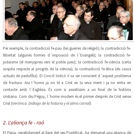
Per exemple, la contradicció fe-pau (les guerres de religió); la contradicció fe-
llibertat (algunes formes d´imposició de l´Evangeli); la contradicció fe-
judaisme (el menyspreu vers el poble jueu); la contradicció fe-ciència (certa
sospita respecte al progrés de la ciència); la contradicció fe-ètica (els casos
actuals de pedofília). El
Concili Vaticà II
va ser conscient d´aquest problema
de fractura. Ara l´home ja no té a Crist en la seva ment i ja no entra en
contacte amb l´Església. És com si assistíssim a un final de la història
cristiana. Com diu Péguy, l´home modern és el primer després de Crist sense
Crist (
Verónica. Diálogo de la historia y el alma carnal
).
2. L'aliança fe - raó
El Papa, repetidament al llarg del seu Pontificat, ha demanat una aliança de