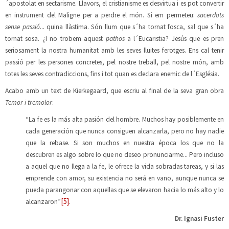
´apostolat en sectarisme. Llavors, el cristianisme es desvirtua i es pot convertir
en instrument del Maligne per a perdre el món. Si em permeteu:
sacerdots
sense passió
... quina llàstima. Són llum que s´ha tornat fosca, sal que s´ha
tornat sosa. ¿I no trobem aquest
pathos
a l´Eucaristia? Jesús que es pren
seriosament la nostra humanitat amb les seves lluites ferotges. Ens cal tenir
passió per les persones concretes, pel nostre treball, pel nostre món, amb
totes les seves contradiccions, fins i tot quan es declara enemic de l´Església.
Acabo amb un text de Kierkegaard, que escriu al final de la seva gran obra
Temor i tremolor
:
“La fe es la más alta pasión del hombre. Muchos hay posiblemente en
cada generación que nunca consiguen alcanzarla, pero no hay nadie
que la rebase. Si son muchos en nuestra época los que no la
descubren es algo sobre lo que no deseo pronunciarme... Pero incluso
a aquel que no llega a la fe, le ofrece la vida sobradas tareas, y si las
emprende con amor, su existencia no será en vano, aunque nunca se
pueda parangonar con aquellas que se elevaron hacia lo más alto y lo
[5]
alcanzaron”
.
Dr. Ignasi Fuster