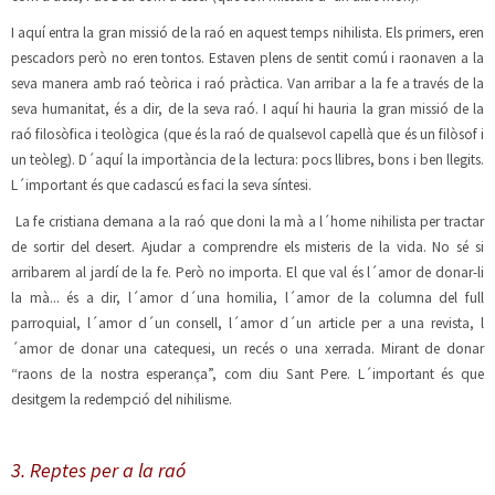
I aquí entra la gran missió de la raó en aquest temps nihilista. Els primers, eren
pescadors però no eren tontos. Estaven plens de sentit comú i raonaven a la
seva manera amb raó teòrica i raó pràctica. Van arribar a la fe a través de la
seva humanitat, és a dir, de la seva raó. I aquí hi hauria la gran missió de la
raó filosòfica i teològica (que és la raó de qualsevol capellà que és un filòsof i
un teòleg). D´aquí la importància de la lectura: pocs llibres, bons i ben llegits.
L´important és que cadascú es faci la seva síntesi.
La fe cristiana demana a la raó que doni la mà a l´home nihilista per tractar
de sortir del desert. Ajudar a comprendre els misteris de la vida.
No sé si
arribarem al jardí de la fe. Però no importa. El que val és l´amor de donar-li
la mà... és a dir, l´amor d´una homilia, l´amor de la columna del full
parroquial, l´amor d´un consell, l´amor d´un article per a una revista, l
´amor de donar una catequesi, un recés o una xerrada. Mirant de donar
“raons de la nostra esperança”, com diu Sant Pere. L´important és que
desitgem la redempció del nihilisme.
3. Reptes per a la raó