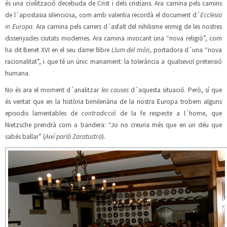
és una civilització decebuda de Crist i dels cristians. Ara camina pels camins
de l´apostasia silenciosa, com amb valentia recordà el document d´
Ecclesia
in Europa
. Ara camina pels carrers d´asfalt del nihilisme enmig de les nostres
dissenyades ciutats modernes. Ara camina invocant una “nova religió”, com
ha dit Benet XVI en el seu darrer llibre
Llum del món
, portadora d´una “nova
racionalitat”, i que té un únic manament: la tolerància a qualsevol pretensió
humana.
No és ara el moment d´analitzar
les causes
d´aquesta situació. Però, sí que
és veritat que en la història bimilenària de la nostra Europa trobem alguns
episodis lamentables de
contradicció
de la fe respecte a l´home, que
Nietzsche prendrà com a bandera: “Jo no creuria més que en un déu que
sabés ballar” (
Així parlà Zaratustra
).