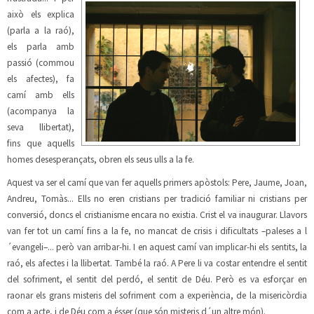
això els explica
(parla a la raó),
els parla amb
passió (commou
els
afectes), fa
camí amb ells
(acompanya la
seva llibertat),
fins que aquells
homes desesperançats, obren els seus ulls a la fe.
Aquest va ser el camí que van fer aquells primers apòstols: Pere, Jaume, Joan,
Andreu, Tomàs... Ells no eren cristians per tradició familiar ni cristians per
conversió, doncs el cristianisme encara no existia. Crist el va inaugurar. Llavors
van fer tot un camí fins a la fe, no mancat de crisis i dificultats –paleses a l
´evangeli–... però van arribar-hi. I en aquest camí van implicar-hi els sentits, la
raó, els afectes i la llibertat. També la raó. A Pere li va costar entendre el sentit
del sofriment, el sentit del perdó, el sentit de Déu.
Però es va esforçar en
raonar els grans misteris del sofriment com a experiència, de la misericòrdia
com a acte, i de Déu com a ésser (que són misteris d´un altre món).