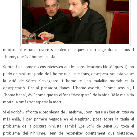
modernitat és una crisi en si mateixa. I aquesta crisi engendra un tipus d
´home, que és l´home nihilista.
Sobre el nihilisme no ens interessen ara les consideracions filosòfiques. Quan
parlo de nihilisme parlo de l´home que, en el fons, desespera. Aquesta va ser
la visió de Sören Kierkegaard. L´home té una malaltia mortal: és la
desesperació. Per al pensador danès, l´home avorrit, l´home sensual, l
´home banal, és l´home que en el fons “desespera” de la vida. Té la malaltia
mortal. Només pot esperar la mort.
Si el
Vaticà II
afronta el problema de l´ateisme, Joan Pau II a
Fides et Ratio
va
més enllà, i per primera vegada en el Magisteri, posa sobre la taula el
problema de la postura nihilista. També
Spe Salvi
de Benet XVI toca el
problema del nihilisme. Hem de reconèixer obertament que Nietzsche,