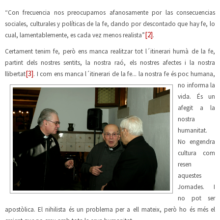
“C
on frecuencia nos preocupamos afanosamente por las consecuencias
sociales, culturales y políticas de la fe, dando por descontado que hay fe, lo
[2]
cual, lamentablemente, es cada vez menos realista”
.
Certament tenim fe, però ens manca realitzar tot l´itinerari humà de la fe,
partint dels nostres sentits, la nostra raó, els nostres afectes i la nostra
[3]
llibertat
. I com ens manca l´itinerari de la fe... la nostra fe és poc humana,
no informa l
a
vida. És un
afegit a la
nostra
humanitat.
No engendra
cultura com
resen
aquestes
Jornades. I
no pot ser
apostòlica. El nihilista és un problema per a ell mateix, però ho és més el