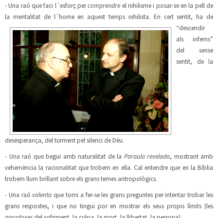
- Una raó que faci l´esforç per
comprendre
el nihilisme i posar-se en la pell de
la mentalitat de l´home en aquest t
emps nihilista. En cert se
ntit, ha de
“descendir
als inferns”
del sense
sentit, de la
desesperança, del turment pel silenci de Déu.
- Una raó que begui amb naturalitat de la
Paraula revelada
, mostrant amb
vehemència la racionalitat que trobem en ella. Cal entendre que en la Bíblia
trobem llum brillant sobre els grans temes antropològics.
- Una raó
valenta
que torni a fer-se les grans preguntes per intentar trobar les
grans respostes, i que no tingui por en mostrar els seus propis límits (les
paradoxes
del sofriment, la culpa, la mort, la llibertat, la persona).