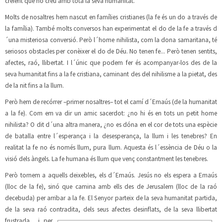
creient que no creu amb tota la seva humanitat.
Molts de nosaltres hem nascut en famílies cristianes (la fe és un do a través de
la família). També molts conversos han experimentat el do de la fe a través d
´una misteriosa conversió. Però l´home nihilista, com la dona samaritana, té
seriosos obstacles per conèixer el do de Déu. No tenen fe... Però tenen sentits,
afectes, raó, llibertat. I l´únic que podem fer és acompanyar-los des de la
seva humanitat fins a la fe cristiana, caminant des del nihilisme a la pietat, des
de la nit fins a la llum.
Però hem de recórrer –primer nosaltres– tot el camí d´Emaús (de la humanitat
a la fe). Com em va dir un amic sacerdot: ¿no hi és en tots un petit home
nihilista? O dit d´una altra manera, ¿no es dóna en el cor de tots una espècie
de batalla entr
e l´esperança i la desesperança, la llum i les tenebres? En
realitat la fe no és només llum, pura llum. Aquesta és l´essència de Déu o la
visió dels àngels. La fe humana és llum que venç constantment les tenebres.
Però tornem a aquells deixebles, els d´Emaús. Jesús no els espera a Emaús
(lloc de la fe), sinó que camina amb ells des de Jerusalem (lloc de la raó
decebuda) per arribar a la fe. El Senyor parteix de la seva humanitat partida,
de la seva raó contradita, dels seus a
fectes desinflats, de la seva llibertat
frustrada... i per