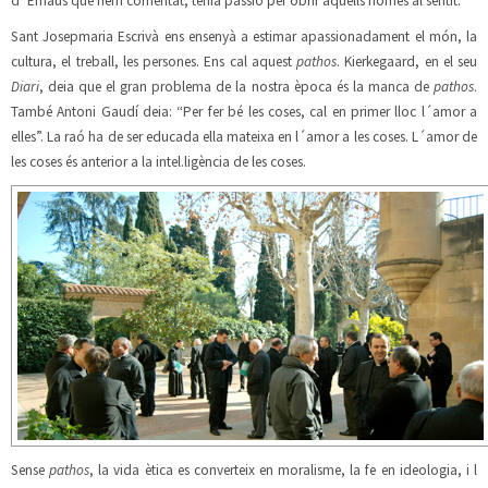
d´Emaús que hem comentat, tenia passió per obrir aquells homes al sentit.
Sant Josepmaria Escrivà ens ensenyà a estimar apassionadament el món, la
cultura, el treball, les persones. Ens cal aquest
pathos
. Kierkegaard, en el seu
Diari
, deia que el gran problema de la nostra època és la manca de
pathos
.
També Antoni Gaudí deia: “Per fer bé les coses, cal en primer lloc l´amor a
elles”. La raó ha de ser educada ella mateixa en l´amor a les coses. L´amor de
les coses és anterior a la intel.ligència de les coses.
Sense
pathos
, la vida ètica es converteix en moralisme, la fe en ideologia, i l