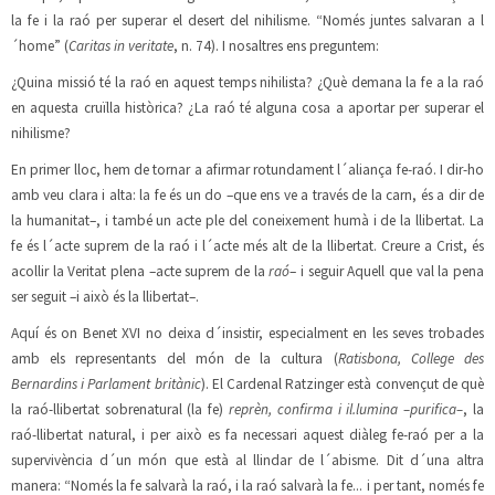
la fe i la raó per superar el desert del nihilisme. “Només juntes salvaran a l
´home” (
Caritas in veritate
, n. 74). I nosaltres ens preguntem:
¿Quina missió té la raó en aquest temps nihilista? ¿Què demana la fe a la raó
en aquesta cruïlla històrica? ¿La raó té alguna cosa a aportar per superar el
nihilisme?
En primer lloc, hem de tornar a afirmar rotundament l´aliança fe-raó. I dir-ho
amb veu clara i alta: la fe és un do –que ens ve a través de la carn, és a dir de
la humanitat–, i també un acte ple del coneixement humà i de la llibertat. La
fe és l´acte suprem de la raó i l´acte més alt de la llibertat. Creure a Crist, és
acollir la Veritat plena –acte suprem de la
raó
– i seguir Aquell que val la pena
ser seguit –i això és la llibertat–.
Aquí és on Benet XVI no deixa d´insistir, especialment en les seves trobades
amb els representants del món de la cultura (
Ratisbona, College des
Bernardins i Parlament britànic
). El Cardenal Ratzinger està convençut de què
la raó-llibertat sobrenatural (la fe)
reprèn, confirma i il.lumina –purifica–
, la
raó-llibertat natural, i per això es fa necessari aquest diàleg fe-raó per a la
supervivència d´un món que està al llindar de l´abisme. Dit d´una altra
manera: “Només la fe salvarà la raó, i la raó salvarà la fe... i per tant, només fe