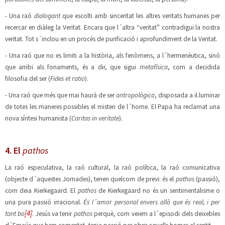
- Una raó
dialogant
que escolti amb sinceritat les altres veritats humanes per
recercar en diàleg la Veritat. Encara que l´altra “veritat” contradigui la nostra
veritat. Tot s´inclou en un procés de purificació i aprofundiment de la Veritat.
- Una raó que no es limiti a la història, als fenòmens, a l´hermenèutica, sinó
que arribi als fonaments, és a dir, que sigui
metafísica
, com a decidida
filosofia del ser (
Fides et ratio
).
- Una raó que més que mai haurà de ser
antropològica
, disposada a il.luminar
de totes les maneres possibles el misteri de l´home. El Papa ha reclamat una
nova síntesi humanista (
Caritas in veritate
).
4. El
pathos
La raó especulativa, la raó cultural, la raó política, la raó comunicativa
(objecte d´aquestes Jornades), tenen quelcom de previ: és el
pathos
(passió),
com deia Kierkegaard. El
pathos
de Kierkegaard no és un sentimentalisme o
una pura passió irracional.
És l´amor personal envers allò que és real, i per
[4]
tant bo
. Jesús va tenir
pathos
perquè, com veiem a l´episodi dels deixebles