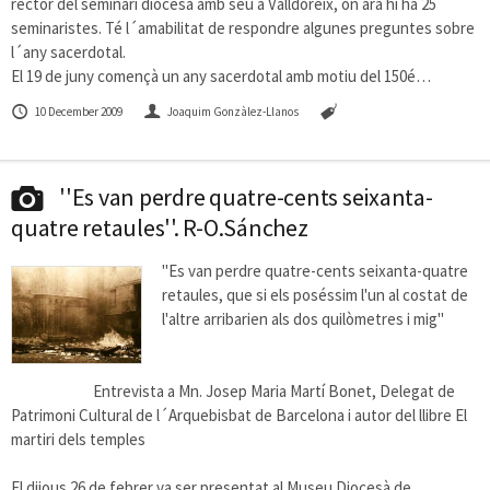
rector del seminari diocesà amb seu a Valldoreix, on ara hi ha 25
seminaristes. Té l´amabilitat de respondre algunes preguntes sobre
l´any sacerdotal.
El 19 de juny començà un any sacerdotal amb motiu del 150é…
10 December 2009
Joaquim Gonzàlez-Llanos
''Es van perdre quatre-cents seixanta-
quatre retaules''. R-O.Sánchez
"Es van perdre quatre-cents seixanta-quatre
retaules, que si els poséssim l'un al costat de
l'altre arribarien als dos quilòmetres i mig"
Entrevista a Mn. Josep Maria Martí Bonet, Delegat de
Patrimoni Cultural de l´Arquebisbat de Barcelona i autor del llibre El
martiri dels temples
El dijous 26 de febrer va ser presentat al Museu Diocesà de