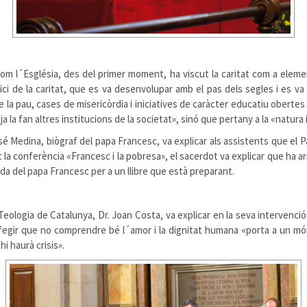
com l´Església, des del primer moment, ha viscut la caritat com a elemen
ici de la caritat, que es va desenvolupar amb el pas dels segles i es va
 la pau, cases de misericòrdia i iniciatives de caràcter educatiu obertes
a la fan altres institucions de la societat», sinó que pertany a la «natura 
sé Medina, biògraf del papa Francesc, va explicar als assistents que el Pa
t la conferència «Francesc i la pobresa», el sacerdot va explicar que ha a
ida del papa Francesc per a un llibre que està preparant.
Teologia de Catalunya, Dr. Joan Costa, va explicar en la seva intervenció
afegir que no comprendre bé l´amor i la dignitat humana «porta a un mó
i haurà crisis».