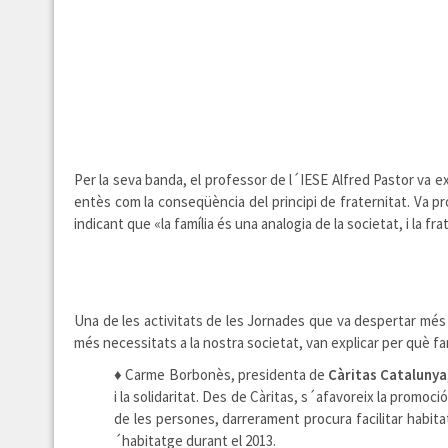
Per la seva banda, el professor de l´IESE Alfred Pastor va e
entès com la conseqüència del principi de fraternitat. Va p
indicant que «la família és una analogia de la societat, i la f
Una de les activitats de les Jornades que va despertar més 
més necessitats a la nostra societat, van explicar per què fa
♦
Carme Borbonès, presidenta de
Càritas Catalunya
i la solidaritat. Des de Càritas, s´afavoreix la promoció
de les persones, darrerament procura facilitar habi
´habitatge durant el 2013.