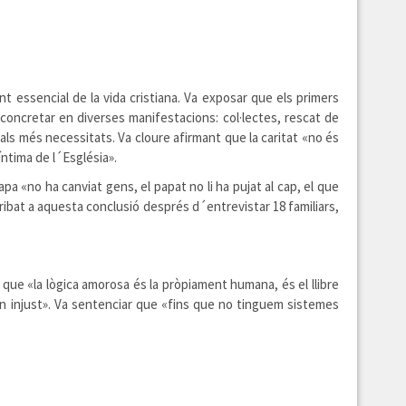
t essencial de la vida cristiana. Va exposar que els primers
 concretar en diverses manifestacions: col·lectes, rescat de
 als més necessitats. Va cloure afirmant que la caritat «no és
íntima de l´Església».
pa «no ha canviat gens, el papat no li ha pujat al cap, el que
rribat a aquesta conclusió després d´entrevistar 18 familiars,
 que «la lògica amorosa és la pròpiament humana, és el llibre
n injust». Va sentenciar que «fins que no tinguem sistemes