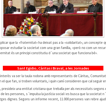
xplicar que la «fraternitat» ha deixat pas a la «solidaritat», un concepte
roposar estudiar la societat com una gran família, «però no com un recur
raternitat és un principi constitutiu d´una societat que funciona bé».
.
Sant Egidio, Càritas i Braval, a les Jornades
.
interès va ser la taula rodona amb representants de Càritas, Comunitat d
n el que fan, si troben voluntaris, i quin camí consideren que cal seguir 
, presideix una entitat cristiana que treballa per als necessitats segons el
 de les persones, s´impulsa la justícia social i es busca que la societat n´
tatges dignes. Segons un informe recent, 11.000 persones van rebre aj