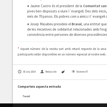
♦
Jaume Castro és el president de la
Comunitat san
joves ben disposats a viure l´evangeli. Des dels inici
més de 70 països. Els pobres com a amics i l´evangeli 
♦
Josep Masabeu presideix el
Braval
, una entitat que
de les iniciatives de solidaritat relacionades amb l'esg
convivència entre persones de diverses procedències
*
Aquest número de la revista surt amb retard respecte de la sev
participants estàn disponibles en un número especial al nostre web.
30 July 2014
Redacción
Número 47
Comparteix aquesta entrada
Tweet