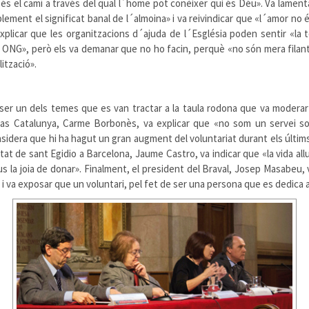
és el camí a través del qual l´home pot conèixer qui és Déu». Va lamenta
plement el significat banal de l´almoina» i va reivindicar que «l´amor no é
 explicar que les organitzacions d´ajuda de l´Església poden sentir «la
es ONG», però els va demanar que no ho facin, perquè «no són mera fila
lització».
va ser un dels temes que es van tractar a la taula rodona que va modera
as Catalunya, Carme Borbonès, va explicar que «no som un servei soc
sidera que hi ha hagut un gran augment del voluntariat durant els últims
nitat de sant Egidio a Barcelona, Jaume Castro, va indicar que «la vida al
ius la joia de donar». Finalment, el president del Braval, Josep Masabe
 i va exposar que un voluntari, pel fet de ser una persona que es dedica a