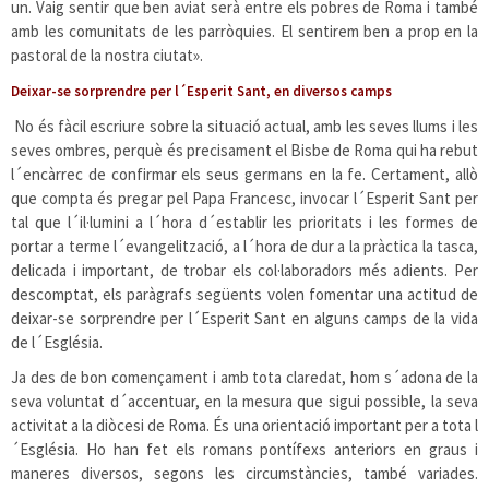
un. Vaig sentir que ben aviat serà entre els pobres de Roma i també
amb les comunitats de les parròquies. El sentirem ben a prop en la
pastoral de la nostra ciutat».
Deixar-se sorprendre per l´Esperit Sant, en diversos camps
No és fàcil escriure sobre la situació actual, amb les seves llums i les
seves ombres, perquè és precisament el Bisbe de Roma qui ha rebut
l´encàrrec de confirmar els seus germans en la fe. Certament, allò
que compta és pregar pel Papa Francesc, invocar l´Esperit Sant per
tal que l´il·lumini a l´hora d´establir les prioritats i les formes de
portar a terme l´evangelització, a l´hora de dur a la pràctica la tasca,
delicada i important, de trobar els col·laboradors més adients. Per
descomptat, els paràgrafs següents volen fomentar una actitud de
deixar-se sorprendre per l´Esperit Sant en alguns camps de la vida
de l´Església.
Ja des de bon començament i amb tota claredat, hom s´adona de la
seva voluntat d´accentuar, en la mesura que sigui possible, la seva
activitat a la diòcesi de Roma. És una orientació important per a tota l
´Església. Ho han fet els romans pontífexs anteriors en graus i
maneres diversos, segons les circumstàncies, també variades.