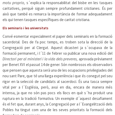
motu proprio,
s´explica la responsabilitat del bisbe en les tasques
caritatives, perquè siguin sempre profundament cristianes. És per
això que també es remarca la importància de formar adequadament
els qui tenen tasques específiques de caritat cristiana.
Els seminaris i les universitats
Convé esmentar especialment el paper dels seminaris en la formació
sacerdotal. Des de fa poc temps, es troben sota la direcció de la
Congregació per al Clergat. Aquest dicasteri ja s´ocupava de la
formació permanent, i l´11 de febrer va publicar una nova edició del
Directori per al ministeri i la vida dels preveres,
aprovada prèviament
per Benet XVI el passat 14 de gener. Són nombrosos els observadors
que pensen que aquesta serà una de les ocupacions privilegiades del
nou sant Pare, que té una llarga experiència i que és conegut pel seu
rigor en la selecció de candidats al sacerdoci. És una tasca sempre
vital per a l´Església, però, avui en dia, encara de manera més
intensa, ja que no són pas pocs els llocs en què s´ha produït una
ruptura en la tradició formativa. Un exemple d´aquest desafiament
és el fet que, durant anys, la Congregació per a l´Evangelització dels
Pobles ha tingut com una de les seves prioritats la formació dels