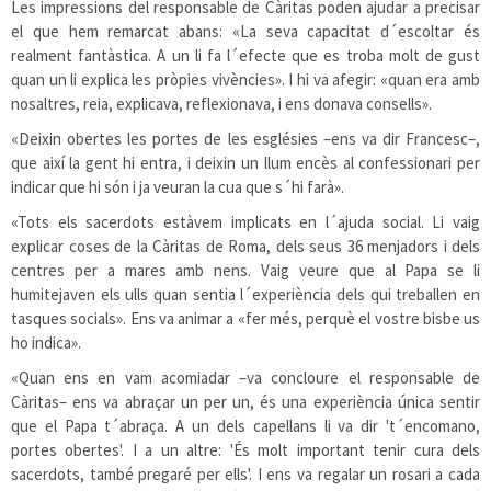
Les impressions del responsable de Càritas poden ajudar a precisar
el que hem remarcat abans: «La seva capacitat d´escoltar és
realment fantàstica. A un li fa l´efecte que es troba molt de gust
quan un li explica les pròpies vivències». I hi va afegir: «quan era amb
nosaltres, reia, explicava, reflexionava, i ens donava consells».
«Deixin obertes les portes de les esglésies –ens va dir Francesc–,
que així la gent hi entra, i deixin un llum encès al confessionari per
indicar que hi són i ja veuran la cua que s´hi farà».
«Tots els sacerdots estàvem implicats en l´ajuda social. Li vaig
explicar coses de la Càritas de Roma, dels seus 36 menjadors i dels
centres per a mares amb nens. Vaig veure que al Papa se li
humitejaven els ulls quan sentia l´experiència dels qui treballen en
tasques socials». Ens va animar a «fer més, perquè el vostre bisbe us
ho indica».
«Quan ens en vam acomiadar –va concloure el responsable de
Càritas– ens va abraçar un per un, és una experiència única sentir
que el Papa t´abraça. A un dels capellans li va dir 't´encomano,
portes obertes'. I a un altre: 'És molt important tenir cura dels
sacerdots, també pregaré per ells'. I ens va regalar un rosari a cada