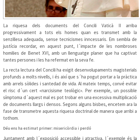
La riquesa dels documents del Concili Vaticà II arriba
progressivament a tots els homes quan es transmet amb la
senzillesa adequada, sense tecnicismes inncessaris. Em sembla de
justícia recordar, en aquest punt, l´impacte de les nombroses
homilies de Benet XVI, amb un llenguatge planer que ha captivat
tantes persones i les ha refermat en la seva fe.
La recta lectura del Concili ha exigit desenvolupaments magisterials
profunds a molts nivells, i és així que s´ha pogut portar a la pràctica
amb arrels sòlides i santedad de vida. Al mateix temps, convé evitar
el risc d´un cert «narcisisme teològic». Per exemple, un possible
símptoma d´aquest mal es pot trobar en una excessiva multiplicació
de documents llargs i densos. Segons alguns bisbes, encetem ara la
fase de transmetre aquesta riquesa doctrinal de manera que arribi a
tothom.
Déu ens ha estimat primer: misericòrdia i perdó
Juntament amb l´exposició accessible i atractiva, l´exemple és la