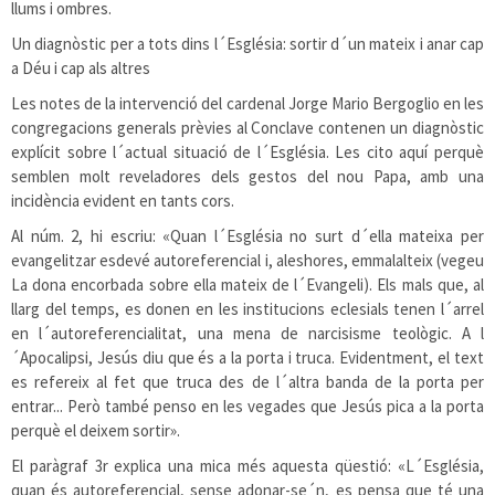
llums i ombres.
Un diagnòstic per a tots dins l´Església: sortir d´un mateix i anar cap
a Déu i cap als altres
Les notes de la intervenció del cardenal Jorge Mario Bergoglio en les
congregacions generals prèvies al Conclave contenen un diagnòstic
explícit sobre l´actual situació de l´Església. Les cito aquí perquè
semblen molt reveladores dels gestos del nou Papa, amb una
incidència evident en tants cors.
Al núm. 2, hi escriu: «Quan l´Església no surt d´ella mateixa per
evangelitzar esdevé autoreferencial i, aleshores, emmalalteix (vegeu
La dona encorbada sobre ella mateix de l´Evangeli). Els mals que, al
llarg del temps, es donen en les institucions eclesials tenen l´arrel
en l´autoreferencialitat, una mena de narcisisme teològic. A l
´Apocalipsi, Jesús diu que és a la porta i truca. Evidentment, el text
es refereix al fet que truca des de l´altra banda de la porta per
entrar... Però també penso en les vegades que Jesús pica a la porta
perquè el deixem sortir».
El paràgraf 3r explica una mica més aquesta qüestió: «L´Església,
quan és autoreferencial, sense adonar-se´n, es pensa que té una