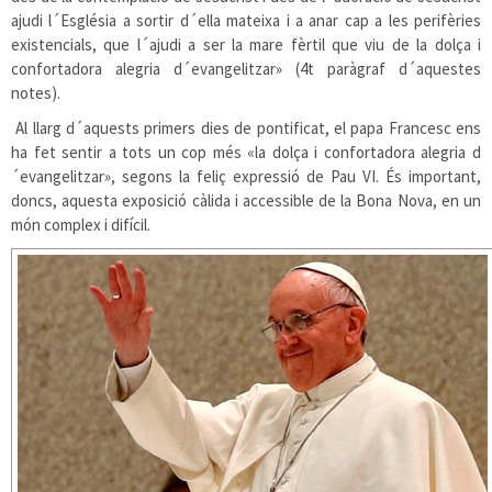
ajudi l´Església a sortir d´ella mateixa i a anar cap a les perifèries
existencials, que l´ajudi a ser la mare fèrtil que viu de la dolça i
confortadora alegria d´evangelitzar» (4t paràgraf d´aquestes
notes).
Al llarg d´aquests primers dies de pontificat, el papa Francesc ens
ha fet sentir a tots un cop més «la dolça i confortadora alegria d
´evangelitzar», segons la feliç expressió de Pau VI. És important,
doncs, aquesta exposició càlida i accessible de la Bona Nova, en un
món complex i difícil.