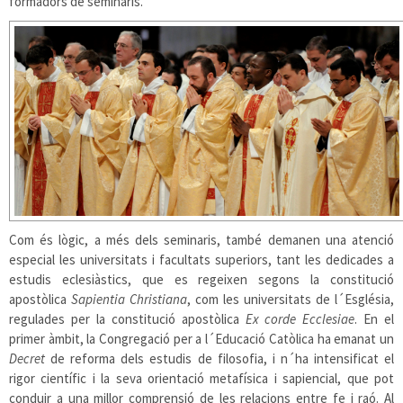
formadors de seminaris.
Com és lògic, a més dels seminaris, també demanen una atenció
especial les universitats i facultats superiors, tant les dedicades a
estudis eclesiàstics, que es regeixen segons la constitució
apostòlica
Sapientia Christiana
, com les universitats de l´Església,
regulades per la constitució apostòlica
Ex corde Ecclesiae
. En el
primer àmbit, la Congregació per a l´Educació Catòlica ha emanat un
Decret
de reforma dels estudis de filosofia, i n´ha intensificat el
rigor científic i la seva orientació metafísica i sapiencial, que pot
conduir a una millor comprensió de les relacions entre fe i raó. Al