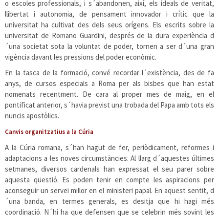
o escoles professionals, i s´abandonen, així, els ideals de veritat,
llibertat i autonomia, de pensament innovador i crític que la
universitat ha cultivat des dels seus orígens. Els escrits sobre la
universitat de Romano Guardini, després de la dura experiència d
´una societat sota la voluntat de poder, tornen a ser d´una gran
vigència davant les pressions del poder econòmic.
En la tasca de la formació, convé recordar l´existència, des de fa
anys, de cursos especials a Roma per als bisbes que han estat
nomenats recentment. De cara al proper mes de maig, en el
pontificat anterior, s´havia previst una trobada del Papa amb tots els
nuncis apostòlics.
Canvis organitzatius a la Cúria
A la Cúria romana, s´han hagut de fer, periòdicament, reformes i
adaptacions a les noves circumstàncies. Al llarg d´aquestes últimes
setmanes, diversos cardenals han expressat el seu parer sobre
aquesta qüestió. Es poden tenir en compte les aspiracions per
aconseguir un servei millor en el ministeri papal. En aquest sentit, d
´una banda, en termes generals, es desitja que hi hagi més
coordinació. N´hi ha que defensen que se celebrin més sovint les