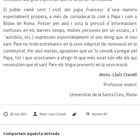
El poble romà sent l´estil del papa Francesc d´una manera
especialment propera, a més de considerar-lo com a Papa i com a
Bisbe de Roma. Potser per això i sota la pressió d´informacions
confuses en els darrers temps, moltes persones (en un estanc, a l
´autobús, etc.) expressen espontàniament el seu desig que el nou
sant Pare no trobi entrebancs en la seva voluntat de renovació en la
continuïtat. Per això mateix, agraeixen que se´ls convidi a pregar pel
Papa, tot i que acostumen a afegir-hi que més aviat són ells els qui
necessiten que el sant Pare els tingui presents en la seva oració.
Mons. Lluís Clavell
Professor emèrit
Universitat de la Santa Creu, Roma
28 July 2013
Mons. Lluís Clavell
Número 45
Comparteix aquesta entrada