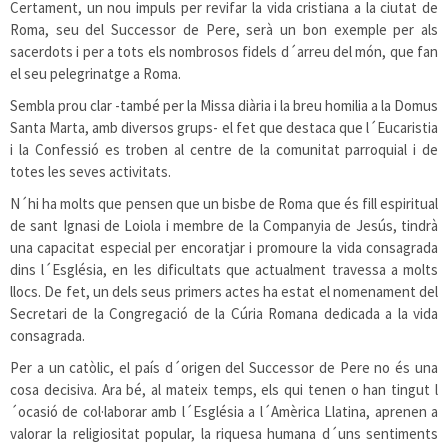
Certament, un nou impuls per revifar la vida cristiana a la ciutat de
Roma, seu del Successor de Pere, serà un bon exemple per als
sacerdots i per a tots els nombrosos fidels d´arreu del món, que fan
el seu pelegrinatge a Roma.
Sembla prou clar -també per la Missa diària i la breu homilia a la Domus
Santa Marta, amb diversos grups- el fet que destaca que l´Eucaristia
i la Confessió es troben al centre de la comunitat parroquial i de
totes les seves activitats.
N´hi ha molts que pensen que un bisbe de Roma que és fill espiritual
de sant Ignasi de Loiola i membre de la Companyia de Jesús, tindrà
una capacitat especial per encoratjar i promoure la vida consagrada
dins l´Església, en les dificultats que actualment travessa a molts
llocs. De fet, un dels seus primers actes ha estat el nomenament del
Secretari de la Congregació de la Cúria Romana dedicada a la vida
consagrada.
Per a un catòlic, el país d´origen del Successor de Pere no és una
cosa decisiva. Ara bé, al mateix temps, els qui tenen o han tingut l
´ocasió de col·laborar amb l´Església a l´Amèrica Llatina, aprenen a
valorar la religiositat popular, la riquesa humana d´uns sentiments