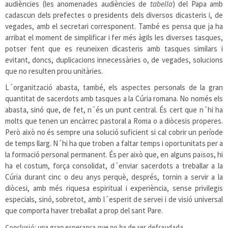
audiències (les anomenades audiències de
tabella
) del Papa amb
cadascun dels prefectes o presidents dels diversos dicasteris i, de
vegades, amb el secretari corresponent. També es pensa que ja ha
arribat el moment de simplificar i fer més àgils les diverses tasques,
potser fent que es reuneixen dicasteris amb tasques similars i
evitant, doncs, duplicacions innecessàries o, de vegades, solucions
que no resulten prou unitàries.
L´organització abasta, també, els aspectes personals de la gran
quantitat de sacerdots amb tasques a la Cúria romana. No només els
abasta, sinó que, de fet, n´és un punt central. És cert que n´hi ha
molts que tenen un encàrrec pastoral a Roma o a diòcesis properes.
Però això no és sempre una solució suficient si cal cobrir un període
de temps llarg. N´hi ha que troben a faltar temps i oportunitats per a
la formació personal permanent. És per això que, en alguns països, hi
ha el costum, força consolidat, d´enviar sacerdots a treballar a la
Cúria durant cinc o deu anys perquè, després, tornin a servir a la
diòcesi, amb més riquesa espiritual i experiència, sense privilegis
especials, sinó, sobretot, amb l´esperit de servei i de visió universal
que comporta haver treballat a prop del sant Pare.
Conclusió: una gran esperança que no ha de ser defraudada