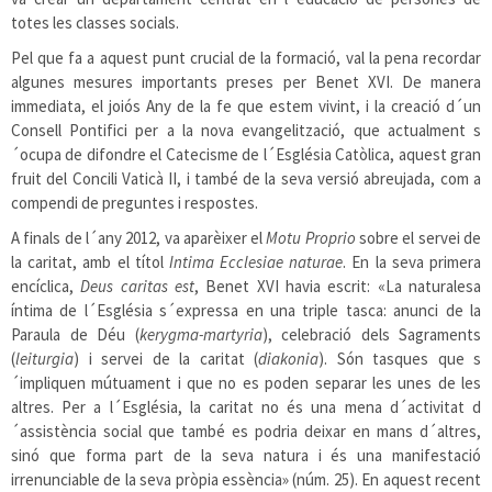
totes les classes socials.
Pel que fa a aquest punt crucial de la formació, val la pena recordar
algunes mesures importants preses per Benet XVI. De manera
immediata, el joiós Any de la fe que estem vivint, i la creació d´un
Consell Pontifici per a la nova evangelització, que actualment s
´ocupa de difondre el Catecisme de l´Església Catòlica, aquest gran
fruit del Concili Vaticà II, i també de la seva versió abreujada, com a
compendi de preguntes i respostes.
A finals de l´any 2012, va aparèixer el
Motu Proprio
sobre el servei de
la caritat, amb el títol
Intima Ecclesiae naturae
. En la seva primera
encíclica,
Deus caritas est
, Benet XVI havia escrit: «La naturalesa
íntima de l´Església s´expressa en una triple tasca: anunci de la
Paraula de Déu (
kerygma-martyria
), celebració dels Sagraments
(
leiturgia
) i servei de la caritat (
diakonia
). Són tasques que s
´impliquen mútuament i que no es poden separar les unes de les
altres. Per a l´Església, la caritat no és una mena d´activitat d
´assistència social que també es podria deixar en mans d´altres,
sinó que forma part de la seva natura i és una manifestació
irrenunciable de la seva pròpia essència» (núm. 25). En aquest recent