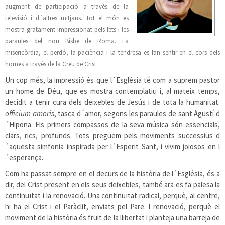
augment de participació a través de la
televisió i d´altres mitjans. Tot el món es
mostra gratament impressionat pels fets i les
paraules del nou Bisbe de Roma. La
misericòrdia, el perdó, la paciència i la tendresa es fan sentir en el cors dels
homes a través de la Creu de Crist.
Un cop més, la impressió és que l´Església té com a suprem pastor
un home de Déu, que es mostra contemplatiu i, al mateix temps,
decidit a tenir cura dels deixebles de Jesús i de tota la humanitat:
officium amoris
, tasca d´amor, segons les paraules de sant Agustí d
´Hipona. Els primers compassos de la seva música són essencials,
clars, rics, profunds. Tots preguem pels moviments successius d
´aquesta simfonia inspirada per l´Esperit Sant, i vivim joiosos en l
´esperança.
Com ha passat sempre en el decurs de la història de l´Església, és a
dir, del Crist present en els seus deixebles, també ara es fa palesa la
continuïtat i la renovació. Una continuïtat radical, perquè, al centre,
hi ha el Crist i el Paràclit, enviats pel Pare. I renovació, perquè el
moviment de la història és fruit de la llibertat i planteja una barreja de