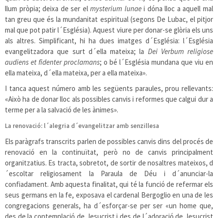
llum pròpia; deixa de ser el
mysterium lunae
i dóna lloc a aquell mal
tan greu que és la mundanitat espiritual (segons De Lubac, el pitjor
mal que pot patir l´Església). Aquest viure per donar-se glòria els uns
als altres. Simplificant, hi ha dues imatges d´Església: l´Església
evangelitzadora que surt d´ella mateixa; la
Dei Verbum religiose
audiens et fidenter proclamans
; o bé l´Església mundana que viu en
ella mateixa, d´ella mateixa, per a ella mateixa».
I tanca aquest número amb les següents paraules, prou rellevants:
«Això ha de donar lloc als possibles canvis i reformes que calgui dur a
terme per a la salvació de les ànimes».
La renovació: l´alegria d´evangelitzar amb senzillesa
Els paràgrafs transcrits parlen de possibles canvis dins del procés de
renovació en la continuïtat, però no de canvis principalment
organitzatius. Es tracta, sobretot, de sortir de nosaltres mateixos, d
´escoltar religiosament la Paraula de Déu i d´anunciar-la
confiadament. Amb aquesta finalitat, qui té la funció de refermar els
seus germans en la fe, exposava el cardenal Bergoglio en una de les
congregacions generals, ha d´esforçar-se per ser «un home que,
des de la contemplació de Jesucrist i des de l´adoració de Jesucrist