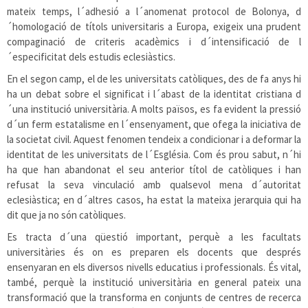
mateix temps, l´adhesió a l´anomenat protocol de Bolonya, d
´homologació de títols universitaris a Europa, exigeix una prudent
compaginació de criteris acadèmics i d´intensificació de l
´especificitat dels estudis eclesiàstics.
En el segon camp, el de les universitats catòliques, des de fa anys hi
ha un debat sobre el significat i l´abast de la identitat cristiana d
´una institució universitària. A molts països, es fa evident la pressió
d´un ferm estatalisme en l´ensenyament, que ofega la iniciativa de
la societat civil. Aquest fenomen tendeix a condicionar i a deformar la
identitat de les universitats de l´Església. Com és prou sabut, n´hi
ha que han abandonat el seu anterior títol de catòliques i han
refusat la seva vinculació amb qualsevol mena d´autoritat
eclesiàstica; en d´altres casos, ha estat la mateixa jerarquia qui ha
dit que ja no són catòliques.
Es tracta d´una qüestió important, perquè a les facultats
universitàries és on es preparen els docents que després
ensenyaran en els diversos nivells educatius i professionals. És vital,
també, perquè la institució universitària en general pateix una
transformació que la transforma en conjunts de centres de recerca