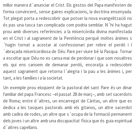
millor manera d´anunciar el Crist. Els gestos del Papa manifesten de
forma convincent, sense gaires explicacions, la doctrina ensenyada.
Tot plegat porta a redescobrir que potser la nova evangelització no
és pas una tasca tan complicada com podria semblar. N´hi ha hagut
prou amb diverses referències a la misericòrdia divina manifestada
en el Crist i al sagrament de la Penitència perquè moltes ànimes s
´hagin tornat a acostar al confessionari per rebre el perdó i l
´abraçada misericordiosa de Déu Pare per viure bé la Pasqua. Tornar
a escoltar que Déu no es cansa mai de perdonar i que som nosaltres
els qui ens cansem de demanar perdó, encoratja a redescobrir
aquest sagrament que retorna l´alegria i la pau a les ànimes i, per
tant, a les famílies i a la societat.
Un exemple prou eloqüent de la pastoral del sant Pare és un dinar
familiar del papa Francesc –el passat 28 de març–, amb set sacerdots
de Roma; entre d´altres, un encarregat de Càritas, un altre que es
dedica a les tasques pastorals amb els gitanos, un altre sacerdot
amb cadira de rodes, un altre que s´ocupa de la formació permanent
dels joves i un altre amb una discapacitat física que és guia espiritual
d´altres capellans.