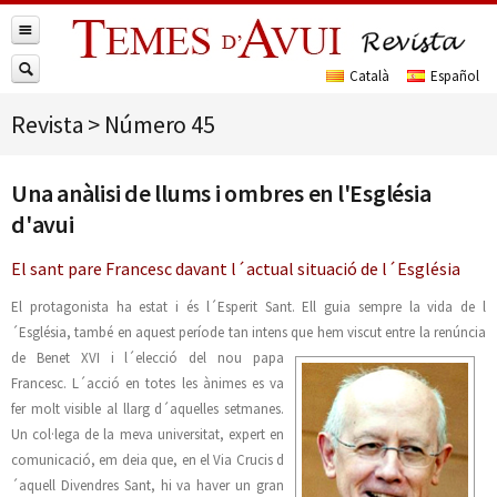
Revista
>
Número 45
Una anàlisi de llums i ombres en l'Església
d'avui
El sant pare Francesc davant l´actual situació de l´Església
El protagonista ha estat i és l´Esperit Sant. Ell guia sempre la vida de l
´Església, també en aquest període tan intens
que hem viscut entre la renúncia
de Benet XVI i l´elecció del nou papa
Francesc. L´acció en totes les ànimes es va
fer molt visible al llarg d´aquelles setmanes.
Un col·lega de la meva universitat, expert en
comunicació, em deia que, en el Via Crucis d
´aquell Divendres Sant, hi va haver un gran