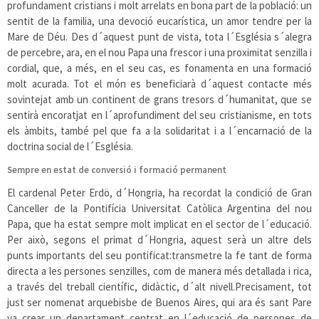
profundament cristians i molt arrelats en bona part de la població: un
sentit de la familia, una devoció eucarística, un amor tendre per la
Mare de Déu. Des d´aquest punt de vista, tota l´Església s´alegra
de percebre, ara, en el nou Papa una frescor i una proximitat senzilla i
cordial, que, a més, en el seu cas, es fonamenta en una formació
molt acurada. Tot el món es beneficiarà d´aquest contacte més
sovintejat amb un continent de grans tresors d´humanitat, que se
sentirà encoratjat en l´aprofundiment del seu cristianisme, en tots
els àmbits, també pel que fa a la solidaritat i a l´encarnació de la
doctrina social de l´Església.
Sempre en estat de conversió i formació permanent
El cardenal Peter Erdö, d´Hongria, ha recordat la condició de Gran
Canceller de la Pontifícia Universitat Catòlica Argentina del nou
Papa, que ha estat sempre molt implicat en el sector de l´educació.
Per això, segons el primat d´Hongria, aquest serà un altre dels
punts importants del seu pontificat:transmetre la fe tant de forma
directa a les persones senzilles, com de manera més detallada i rica,
a través del treball científic, didàctic, d´alt nivell.Precisament, tot
just ser nomenat arquebisbe de Buenos Aires, qui ara és sant Pare
va crear un departament centrat en l´educació de persones de