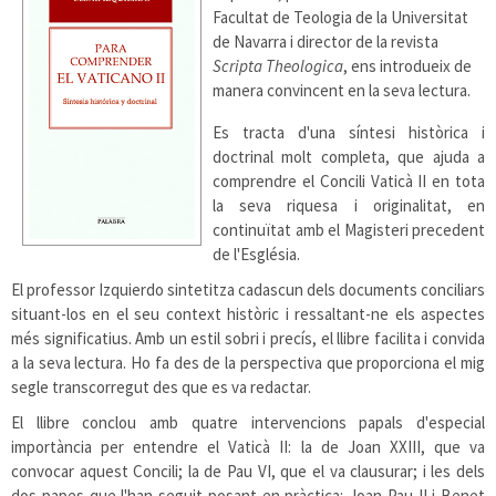
Facultat de Teologia de la Universitat
de Navarra i director de la revista
Scripta Theologica
, ens introdueix de
manera convincent en la seva lectura.
Es tracta d'una síntesi històrica i
doctrinal molt completa, que ajuda a
comprendre el Concili Vaticà II en tota
la seva riquesa i originalitat, en
continuïtat amb el Magisteri precedent
de l'Església.
El professor Izquierdo sintetitza cadascun dels documents conciliars
situant-los en el seu context històric i ressaltant-ne els aspectes
més significatius. Amb un estil sobri i precís, el llibre facilita i convida
a la seva lectura. Ho fa des de la perspectiva que proporciona el mig
segle transcorregut des que es va redactar.
El llibre conclou amb quatre intervencions papals d'especial
importància per entendre el Vaticà II: la de Joan XXIII, que va
convocar aquest Concili; la de Pau VI, que el va clausurar; i les dels
dos papes que l'han seguit posant en pràctica: Joan Pau II i Benet