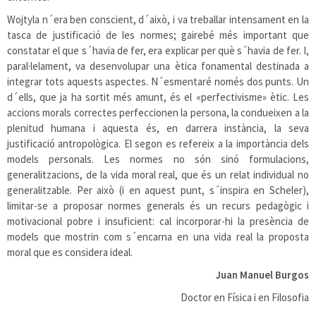
Wojtyla n´era ben conscient, d´això, i va treballar intensament en la
tasca de justificació de les normes; gairebé més important que
constatar el que s´havia de fer, era explicar per què s´havia de fer. I,
paral·lelament, va desenvolupar una ètica fonamental destinada a
integrar tots aquests aspectes. N´esmentaré només dos punts. Un
d´ells, que ja ha sortit més amunt, és el «perfectivisme» ètic. Les
accions morals correctes perfeccionen la persona, la condueixen a la
plenitud humana i aquesta és, en darrera instància, la seva
justificació antropològica. El segon es refereix a la importància dels
models personals. Les normes no són sinó formulacions,
generalitzacions, de la vida moral real, que és un relat individual no
generalitzable. Per això (i en aquest punt, s´inspira en Scheler),
limitar-se a proposar normes generals és un recurs pedagògic i
motivacional pobre i insuficient: cal incorporar-hi la presència de
models que mostrin com s´encarna en una vida real la proposta
moral que es considera ideal.
Juan Manuel Burgos
Doctor en Física i en Filosofia