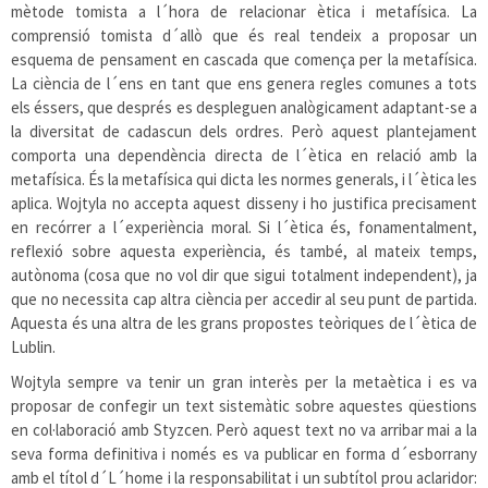
mètode tomista a l´hora de relacionar ètica i metafísica. La
comprensió tomista d´allò que és real tendeix a proposar un
esquema de pensament en cascada que comença per la metafísica.
La ciència de l´ens en tant que ens genera regles comunes a tots
els éssers, que després es despleguen analògicament adaptant-se a
la diversitat de cadascun dels ordres. Però aquest plantejament
comporta una dependència directa de l´ètica en relació amb la
metafísica. És la metafísica qui dicta les normes generals, i l´ètica les
aplica. Wojtyla no accepta aquest disseny i ho justifica precisament
en recórrer a l´experiència moral. Si l´ètica és, fonamentalment,
reflexió sobre aquesta experiència, és també, al mateix temps,
autònoma (cosa que no vol dir que sigui totalment independent), ja
que no necessita cap altra ciència per accedir al seu punt de partida.
Aquesta és una altra de les grans propostes teòriques de l´ètica de
Lublin.
Wojtyla sempre va tenir un gran interès per la metaètica i es va
proposar de confegir un text sistemàtic sobre aquestes qüestions
en col·laboració amb Styzcen. Però aquest text no va arribar mai a la
seva forma definitiva i només es va publicar en forma d´esborrany
amb el títol d´L´home i la responsabilitat i un subtítol prou aclaridor: