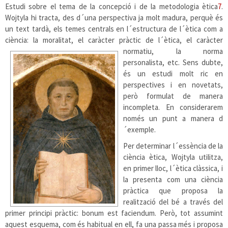
Estudi sobre el tema de la concepció i de la metodologia ètica
7
.
Wojtyla hi tracta, des d´una perspectiva ja molt madura, perquè és
un text tardà, els temes centrals en l´estructura de l´ètica com a
ciència: la moralitat, el caràcter pràctic de l´ètica, el caràcter
normatiu, la norma
personalista, etc. Sens dubte,
és un estudi molt ric en
perspectives i en novetats,
però formulat de manera
incompleta. En considerarem
només un punt a manera d
´exemple.
Per determinar l´essència de la
ciència ètica, Wojtyla utilitza,
en primer lloc, l´ètica clàssica, i
la presenta com una ciència
pràctica que proposa la
realització del bé a través del
primer principi pràctic: bonum est faciendum. Però, tot assumint
aquest esquema, com és habitual en ell, fa una passa més i proposa