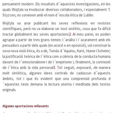
pensament modern. Els resultats d´aquestes investigacions, en les
quals Wojtyla va involucrar diversos col·laboradors, i especialment T.
Styzcen, es coneixen amb el nom d´escola ètica de Lublin.
Wojtyla va anar publicant les seves reflexions en revistes
científiques, però no va elaborar un text sintètic, cosa que fa difícil
tractar globalment les seves aportacions
2
. Al meu parer, es poden
agrupar a partir de tres grans temes: l´anàlisi i l´acarament amb els
pensadors a partir dels quals (en acord o en oposició), vol construir la
seva nova visió ètica, és a dir, Tomàs d´Aquino, Kant, Hume i Scheler;
la justificació teòrica de l´ètica com a ciència de la conducta humana
davant de l´emocionalisme i de l´empirisme i, finalment, la connexió
de l´ètica amb la vida personal
3
. Tot seguit, exposaré, de manera
molt sintètica, algunes idees centrals de cadascun d´aquests
àmbits, tot i que és evident que una comprensió profunda d
´aquestes tesis demana la lectura atenta i meditada dels textos
originals.
Algunes aportacions rellevants