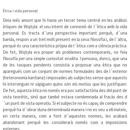
Ètica i vida personal
Deia més amunt que hi havia un tercer tema central en les anàlisis
ètiques de Wojtyla: el seu intent de connexió de l´ètica amb la vida
personal. Es tracta d´una perspectiva important perquè, d´una
banda, respon a un tret molt present en la seva filosofia i, de l´altra,
perquè és una característica pròpia de l´ètica com a ciència pràctica.
De fet, Wojtyla era proper als problemes contemporanis, no feia
filosofia per una simple curiositat erudita. I pensava, doncs, que una
de les tasques pendents consistia a proposar una ètica que no
aparegués com un conjunt de normes formulades des de l´exterior
(heteronomia kantiana) i imposades als subjectes sense que aquests
hi intervinguin ni sàpiguen quins són els motius que les justifquen.
De fet, aquesta ètica no només era poc satisfactòria des del punt de
vista teorètic, sinó que també estava condemnada al fracàs des d
´un punt de vista operatiu. Si el subjecte no és capaç de comprendre
perquè ha d´obrar duna determinada manera i no es veu a ell mateix,
en certa manera, com a font d´aquestes normes, les acabarà
abandonant perquè les considerarà només com a imposicions
externes.