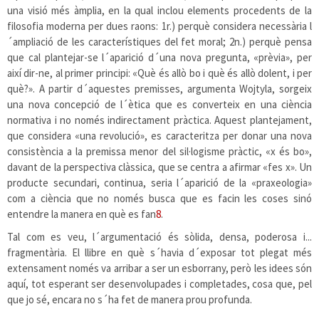
una visió més àmplia, en la qual inclou elements procedents de la
filosofia moderna per dues raons: 1r.) perquè considera necessària l
´ampliació de les característiques del fet moral; 2n.) perquè pensa
que cal plantejar-se l´aparició d´una nova pregunta, «prèvia», per
així dir-ne, al primer principi: «Què és allò bo i què és allò dolent, i per
què?». A partir d´aquestes premisses, argumenta Wojtyla, sorgeix
una nova concepció de l´ètica que es converteix en una ciència
normativa i no només indirectament pràctica. Aquest plantejament,
que considera «una revolució», es caracteritza per donar una nova
consistència a la premissa menor del sil·logisme pràctic, «x és bo»,
davant de la perspectiva clàssica, que se centra a afirmar «fes x». Un
producte secundari, continua, seria l´aparició de la «praxeologia»
com a ciència que no només busca que es facin les coses sinó
entendre la manera en què es fan
8
.
Tal com es veu, l´argumentació és sòlida, densa, poderosa i...
fragmentària. El llibre en què s´havia d´exposar tot plegat més
extensament només va arribar a ser un esborrany, però les idees són
aquí, tot esperant ser desenvolupades i completades, cosa que, pel
que jo sé, encara no s´ha fet de manera prou profunda.