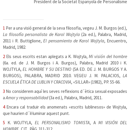
President de la Societat Espanyola de Personalisme
1
Per a una visió general de la seva filosofia, vegeu J. M. Burgos (ed.),
La filosofía personalista de Karol Wojtyla
(2a ed.), Palabra, Madrid,
2011 i R. Buttiglione,
El pensamiento de Karol Wojtyla
, Encuentro,
Madrid, 1982.
2
Els seus escrits estan aplegats a K. Wojtyla,
Mi visión del hombre
(6a. ed. de J. M. Burgos i A. Burgos), Palabra, Madrid 2010 i K.
WOJTYLA,
EL HOMBRE Y SU DESTINO
(5A ED. DE J. M. BURGOS Y A.
BURGOS), PALABRA, MADRID 2010. VEGEU J. M. PALACIOS,
LA
ESCUELA ÉTICA DE LUBLIN Y CRACOVIA
, «SILLAR» (1982), PP. 55-66.
3
No considerem aquí les seves reflexions d´ètica sexual exposades
a
Amor y responsabilidad
(3a ed.), Palabra, Madrid, 2011.
4
Encara cal traduir els anomenats «escrits lublinesos» de Wojtyla,
que haurien d´il·luminar aquest punt.
5
K.
WOJTYLA,
EL PERSONALISMO TOMISTA
, A
MI VISIÓN DEL
HOMBRE
, CIT., PÀG. 311-312.