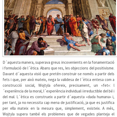
D´aquesta manera, superava greus incovenients en la fonamentació
i formulació de l´ètica. Abans que res, les objeccions del positivisme.
Davant d´aquesta visió que pretén construir-se només a partir dels
fets i que, per això mateix, nega la validesa de l´ètica entesa com a
construcció social, Wojtyla ofereix, precisament, un «fet»: l
´experiència de la moral, l´experiència individual i irreductible del bé i
del mal. L´ètica es construeix a partir d´aquesta «dada humana» i,
per tant, ja no necessita cap mena de justificació, ja que es justifica
per ella mateix en la mesura que, simplement, existeix. A més,
Wojtyla supera també els problemes que de vegades planteja el