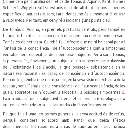
Comencem per l´anàlisi de l´ètica de Tomàs d´Aquino, Kant, Hume i
Scheler
4
. Wojtyla realitza estudis molt detallats d´alguns aspectes
específics d´aquests autors, i ara, doncs, no és el moment d´entrar
a valorar-los. Per tant, em cenyiré a indicar alguns punts clau.
De Tomàs d´Aquino, en pren els postulats centrals, però també en
fa una forta crítica: «la concepció de la persona que trobem en sant
Tomàs és objectivista. Gairebé fa l´efecte que no hi ha espai per a l
´anàlisi de la consciència i de l´autoconsciència com a símptomes
veritablement específics de la persona-subjecte. Per a sant Tomàs,
la persona és, òbviament, un subjecte, un subjecte particularíssim
de l´existència i de l´acció, ja que posseeix subsistència en la
naturalesa racional i és capaç de consciència i d´autoconsciència.
Per contra, sembla que no hi ha lloc, en la seva visió objectivista de la
realitat, per a l´anàlisi de la consciència i de l´autoconsciència, de las
quals, sobretot, se n´ocupen la filosofia i la psicologia modernes»
5
.
La introducció de la subjectivitat en l´ètica i en l´antropologia serà
un tema decisiu de tota la seva producció filosòfica posterior.
Pel que fa a Hume, en termes generals, la seva actitud és de refús,
perquè considera (d´acord amb Kant) que deixa l´ètica
desmanegada. Tot i això, està al cas de superar, en la seva pròpia