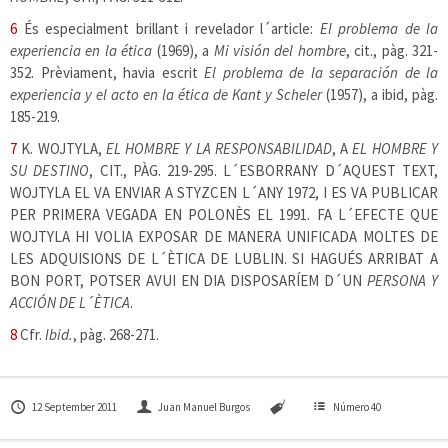
6
És especialment brillant i revelador l´article:
El problema de la
experiencia en la ética
(1969), a
Mi visión del hombre
, cit., pàg. 321-
352. Prèviament, havia escrit
El problema de la separación de la
experiencia y el acto en la ética de Kant y Scheler
(1957), a ibid, pàg.
185-219.
7
K.
WOJTYLA,
EL HOMBRE Y LA RESPONSABILIDAD
, A
EL HOMBRE Y
SU DESTINO
, CIT., PÀG. 219-295. L´ESBORRANY D´AQUEST TEXT,
WOJTYLA EL VA ENVIAR A STYZCEN L´ANY 1972, I ES VA PUBLICAR
PER PRIMERA VEGADA EN POLONÈS EL 1991. FA L´EFECTE QUE
WOJTYLA HI VOLIA EXPOSAR DE MANERA UNIFICADA MOLTES DE
LES ADQUISIONS DE L´ÈTICA DE LUBLIN. SI HAGUÉS ARRIBAT A
BON PORT, POTSER AVUI EN DIA DISPOSARÍEM D´UN
PERSONA Y
ACCIÓN DE L´ÈTICA
.
8
Cfr.
Ibid.
, pàg. 268-271.
12 September 2011
Juan Manuel Burgos
Número 40