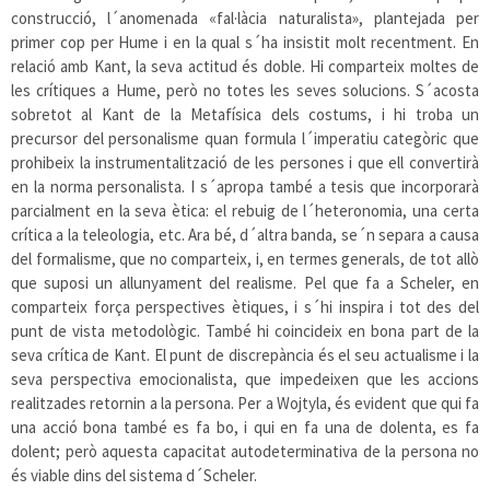
construcció, l´anomenada «fal·làcia naturalista», plantejada per
primer cop per Hume i en la qual s´ha insistit molt recentment. En
relació amb Kant, la seva actitud és doble. Hi comparteix moltes de
les crítiques a Hume, però no totes les seves solucions. S´acosta
sobretot al Kant de la Metafísica dels costums, i hi troba un
precursor del personalisme quan formula l´imperatiu categòric que
prohibeix la instrumentalització de les persones i que ell convertirà
en la norma personalista. I s´apropa també a tesis que incorporarà
parcialment en la seva ètica: el rebuig de l´heteronomia, una certa
crítica a la teleologia, etc. Ara bé, d´altra banda, se´n separa a causa
del formalisme, que no comparteix, i, en termes generals, de tot allò
que suposi un allunyament del realisme. Pel que fa a Scheler, en
comparteix força perspectives ètiques, i s´hi inspira i tot des del
punt de vista metodològic. També hi coincideix en bona part de la
seva crítica de Kant. El punt de discrepància és el seu actualisme i la
seva perspectiva emocionalista, que impedeixen que les accions
realitzades retornin a la persona. Per a Wojtyla, és evident que qui fa
una acció bona també es fa bo, i qui en fa una de dolenta, es fa
dolent; però aquesta capacitat autodeterminativa de la persona no
és viable dins del sistema d´Scheler.