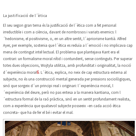
La justificació de l´ètica
El seu segon gran tema és la justificació de l´ètica com a fet personal
irreductible i com a ciència, davant de nombrosos i variats enemics: l
´hedonisme, el positivisme, o, en un altre sentit, l´apriorisme kantià. Alfred
Ayer, per exemple, sostenia que l´ètica es reduïa a l´emoció i no implicava cap
mena de contingut intel·lectual. El problema que plantejava Kant era el
contrari: un formalisme moral nítid i contundent, sense continguts. Per superar
totes dues objeccions, Wojtyla utilitza, amb profunditat i originalitat, la noció
6
d´experiència moral
. L´ètica, explica, no neix de cap estructura externa al
subjecte, no és una construcció mental generada per pressions sociològiques,
sinó que sorgeix d´un principi real i originari: l´experiència moral, l
´experiència del deure, però no pas entesa a la manera kantiana, com l
´estructura formal de la raó pràctica, sinó en un sentit profundament realista,
com a experiència que qualsevol subjecte posseeix –en cada acció ètica
concreta– que ha de fer el bé i evitar el mal.