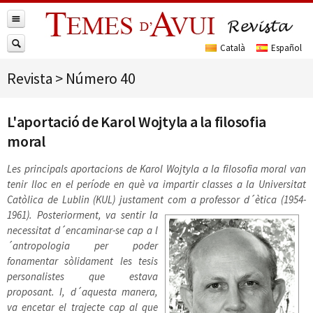
Revista
>
Número 40
L'aportació de Karol Wojtyla a la filosofia
moral
Les principals aportacions de Karol Wojtyla a la filosofia moral van
tenir lloc en el període en què va impartir classes a la Universitat
Catòlica de Lublin (KUL) justament com a professor d´ètica (1954-
1961). Posteriorment, va sentir la
necessitat d´encaminar-se cap a l
´antropologia per poder
fonamentar sòlidament les tesis
personalistes que estava
proposant. I, d´aquesta manera,
va encetar el trajecte cap al que