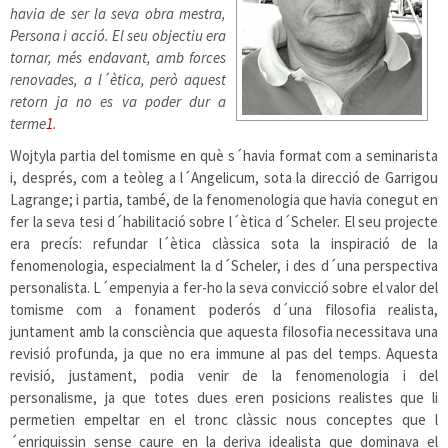
havia de ser la seva obra mestra,
Persona i acció. El seu objectiu era
tornar, més endavant, amb forces
renovades, a l´ètica, però aquest
retorn ja no es va poder dur a
terme
1
.
Wojtyla partia del tomisme en què s´havia format com a seminarista
i, després, com a teòleg a l´Angelicum, sota la direcció de Garrigou
Lagrange; i partia, també, de la fenomenologia que havia conegut en
fer la seva tesi d´habilitació sobre l´ètica d´Scheler. El seu projecte
era precís: refundar l´ètica clàssica sota la inspiració de la
fenomenologia, especialment la d´Scheler, i des d´una perspectiva
personalista. L´empenyia a fer-ho la seva convicció sobre el valor del
tomisme com a fonament poderós d´una filosofia realista,
juntament amb la consciència que aquesta filosofia necessitava una
revisió profunda, ja que no era immune al pas del temps. Aquesta
revisió, justament, podia venir de la fenomenologia i del
personalisme, ja que totes dues eren posicions realistes que li
permetien empeltar en el tronc clàssic nous conceptes que l
´enriquissin sense caure en la deriva idealista que dominava el