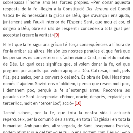
sobrepassa l´home amb les forces pròpies. «Per donar aquesta
resposta de la fe –llegim a la Constitució
Dei Verbum
del Concili
Vaticà II– és necessària la gràcia de Déu, que s'avança i ens ajuda,
juntament amb l'auxili interior de l'Esperit Sant, que mou el cor, el
dirigeix a Déu, obre els ulls de l'esperit i concedeix a tots gust per
acceptar i creure la veritat.»
[9]
El fet que la fe sigui una gràcia té força conseqüències a l´hora de
fer-la arribar als altres. No són les nostres paraules el que farà que
les persones es converteixin i s´adhereixin a Crist, sinó el do mateix
de Déu. La qual cosa significa que, si volem donar la fe, cal que
preguem per aquells que volem apropar a Déu. Cal resar, i molt, pels
fills, pels amics, per la conversió del món. És obra de Déu! Nosaltres
només l´ajudem. Sovint ens n´oblidem, i penso que resem molt poc,
i demanem poc, perquè la fe s´estengui arreu. Recordem les
paraules de Sant Josepmaria: «Primer, oració; després, expiació; en
tercer lloc, molt en “tercer lloc”, acció».
[10]
També sabem, per la fe, que tota la nostra vida i actuació
repercuteix, per la comunió dels sants, en tota l´Església i en tota la
humanitat. Amb paraules, altra vegada, de Sant Josepmaria Escrivà,
podem afirmar que del fet «que tu i jo ens portem com Déu vol —no