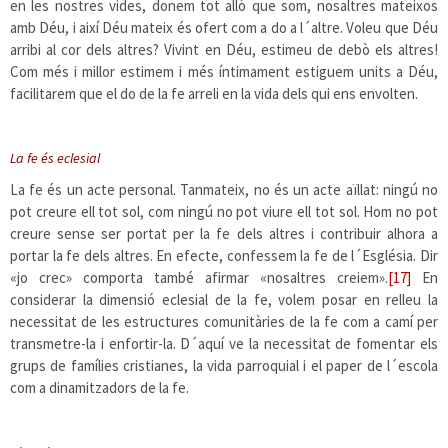
en les nostres vides, donem tot allò que som, nosaltres mateixos
amb Déu, i així Déu mateix és ofert com a do a l´altre. Voleu que Déu
arribi al cor dels altres? Vivint en Déu, estimeu de debò els altres!
Com més i millor estimem i més íntimament estiguem units a Déu,
facilitarem que el do de la fe arreli en la vida dels qui ens envolten.
La fe és eclesial
La fe és un acte personal. Tanmateix, no és un acte aïllat: ningú no
pot creure ell tot sol, com ningú no pot viure ell tot sol. Hom no pot
creure sense ser portat per la fe dels altres i contribuir alhora a
portar la fe dels altres. En efecte, confessem la fe de l´Església. Dir
«jo crec» comporta també afirmar «nosaltres creiem».
[17]
En
considerar la dimensió eclesial de la fe, volem posar en relleu la
necessitat de les estructures comunitàries de la fe com a camí per
transmetre-la i enfortir-la. D´aquí ve la necessitat de fomentar els
grups de famílies cristianes, la vida parroquial i el paper de l´escola
com a dinamitzadors de la fe.