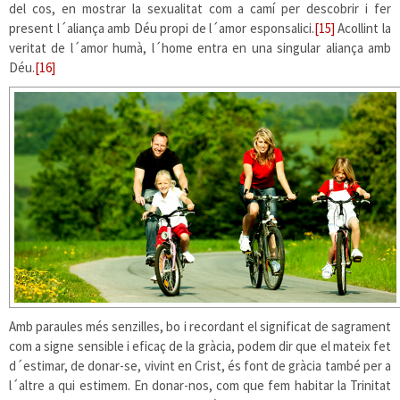
del cos, en mostrar la sexualitat com a camí per descobrir i fer
present l´aliança amb Déu propi de l´amor esponsalici.
[15]
Acollint la
veritat de l´amor humà, l´home entra en una singular aliança amb
Déu.
[16]
Amb paraules més senzilles, bo i recordant el significat de sagrament
com a signe sensible i eficaç de la gràcia, podem dir que el mateix fet
d´estimar, de donar-se, vivint en Crist, és font de gràcia també per a
l´altre a qui estimem. En donar-nos, com que fem habitar la Trinitat