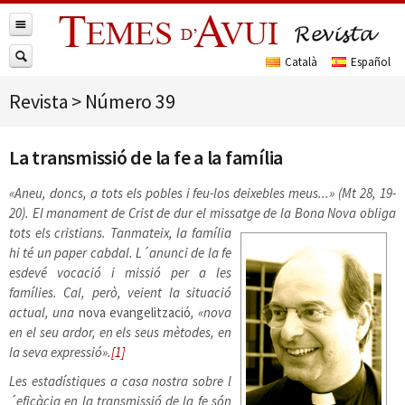
Revista
>
Número 39
La transmissió de la fe a la família
«Aneu, doncs, a tots els pobles i feu-los deixebles meus...» (Mt 28, 19-
20). El manament de Crist de dur el missatge
de la Bona Nova obliga
tots els cristians. Tanmateix, la família
hi té un paper cabdal. L´anunci de la fe
esdevé vocació i missió per a les
famílies. Cal, però, veient la situació
actual, una
nova evangelització
, «nova
en el seu ardor, en els seus mètodes, en
la seva expressió».
[1]
Les estadístiques a casa nostra sobre l
´eficàcia en la transmissió de la fe són