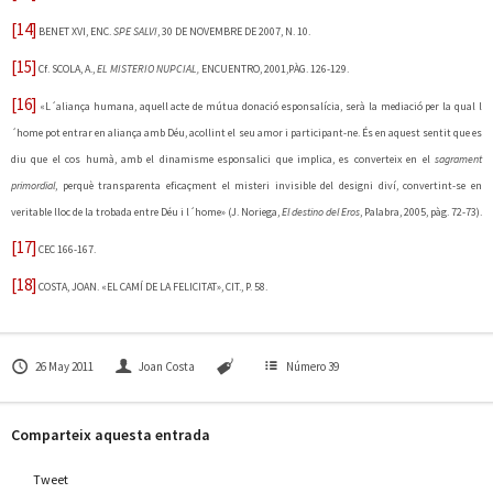
[14]
BENET XVI, ENC.
SPE SALVI
, 30 DE NOVEMBRE DE 2007, N. 10.
[15]
Cf.
SCOLA, A.,
EL MISTERIO NUPCIAL,
ENCUENTRO, 2001,PÀG. 126-129.
[16]
«L´aliança humana, aquell acte de mútua donació esponsalícia, serà la mediació per la qual l
´home pot entrar en aliança amb Déu, acollint el seu amor i participant-ne. És en aquest sentit que es
diu que el cos humà, amb el dinamisme esponsalici que implica, es converteix en el
sagrament
primordial
, perquè transparenta eficaçment el misteri invisible del designi diví, convertint-se en
veritable lloc de la trobada entre Déu i l´home» (J. Noriega,
El destino del Eros
, Palabra, 2005, pàg. 72-73).
[17]
CEC 166-167.
[18]
COSTA, JOAN. «EL CAMÍ DE LA FELICITAT», CIT., P. 58.
26 May 2011
Joan Costa
Número 39
Comparteix aquesta entrada
Tweet