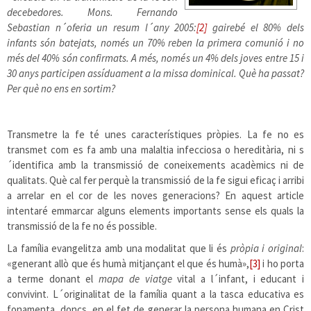
decebedores. Mons. Fernando
Sebastian n´oferia un resum l´any 2005:
[2]
gairebé el 80% dels
infants són batejats, només un 70% reben la primera comunió i no
més del 40% són confirmats. A més, només un 4% dels joves entre 15 i
30 anys participen assíduament a la missa dominical. Què ha passat?
Per què no ens en sortim?
a
Transmetre la fe té unes característiques pròpies. La fe no es
transmet com es fa amb una malaltia infecciosa o hereditària, ni s
´identifica amb la transmissió de coneixements acadèmics ni de
qualitats. Què cal fer perquè la transmissió de la fe sigui eficaç i arribi
a arrelar en el cor de les noves generacions? En aquest article
intentaré emmarcar alguns elements importants sense els quals la
transmissió de la fe no és possible.
La família evangelitza amb una modalitat que li és
pròpia i original
:
«generant allò que és humà mitjançant el que és humà»,
[3]
i ho porta
a terme donant el
mapa de viatge
vital a l´infant, i educant i
convivint. L´originalitat de la família quant a la tasca educativa es
fonamenta, doncs, en el fet de generar la persona humana en Crist