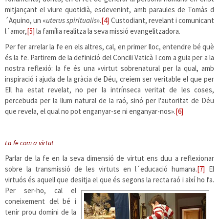
mitjançant el viure quotidià, esdevenint, amb paraules de Tomàs d
´Aquino, un «
uterus spiritualis
».
[4]
Custodiant, revelant i comunicant
l´amor,
[5]
la família realitza la seva missió evangelitzadora.
Per fer arrelar la fe en els altres, cal, en primer lloc, entendre bé què
és la fe. Partirem de la definició del Concili Vaticà I com a guia per a la
nostra reflexió: la fe és una «virtut sobrenatural per la qual, amb
inspiració i ajuda de la gràcia de Déu, creiem ser veritable el que per
Ell ha estat revelat, no per la intrínseca veritat de les coses,
percebuda per la llum natural de la raó, sinó per l'autoritat de Déu
que revela, el qual no pot enganyar-se ni enganyar-nos».
[6]
La fe com a virtut
Parlar de la fe en la seva dimensió de virtut ens duu a reflexionar
sobre la transmissió de les virtuts en l´educació humana.
[7]
El
virtuós és aquell que desitja el que és segons la recta raó i així ho fa.
Per ser-ho, cal el
coneixement del bé i
tenir prou domini de la