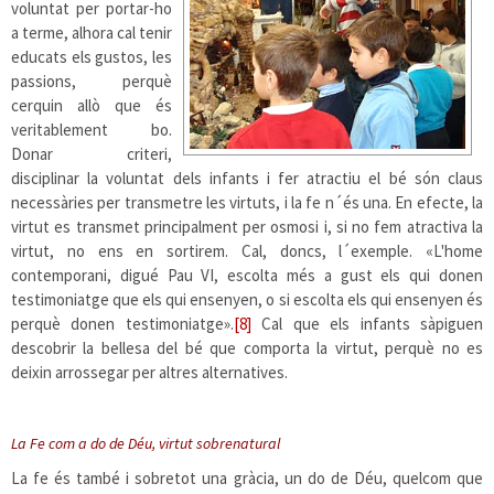
voluntat per portar-ho
a terme, alhora cal tenir
educats els gustos, les
passions, perquè
cerquin allò que és
veritablement bo.
Donar criteri,
disciplinar la voluntat dels infants i fer atractiu el bé són claus
necessàries per transmetre les virtuts, i la fe n´és una. En efecte, la
virtut es transmet principalment per osmosi i, si no fem atractiva la
virtut, no ens en sortirem. Cal, doncs, l´exemple. «L'home
contemporani, digué Pau VI, escolta més a gust els qui donen
testimoniatge que els qui ensenyen, o si escolta els qui ensenyen és
perquè donen testimoniatge».
[8]
Cal que els infants sàpiguen
descobrir la bellesa del bé que comporta la virtut, perquè no es
deixin arrossegar per altres alternatives.
La Fe com a do de Déu, virtut sobrenatural
La fe és també i sobretot una gràcia, un do de Déu, quelcom que