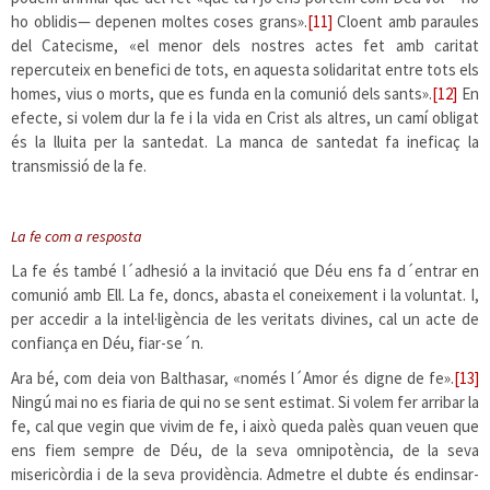
ho oblidis— depenen moltes coses grans».
[11]
Cloent amb paraules
del Catecisme, «el menor dels nostres actes fet amb caritat
repercuteix en benefici de tots, en aquesta solidaritat entre tots els
homes, vius o morts, que es funda en la comunió dels sants».
[12]
En
efecte, si volem dur la fe i la vida en Crist als altres, un camí obligat
és la lluita per la santedat. La manca de santedat fa ineficaç la
transmissió de la fe.
La fe com a resposta
La fe és també l´adhesió a la invitació que Déu ens fa d´entrar en
comunió amb Ell. La fe, doncs, abasta el coneixement i la voluntat. I,
per accedir a la intel·ligència de les veritats divines, cal un acte de
confiança en Déu, fiar-se´n.
Ara bé, com deia von Balthasar, «només l´Amor és digne de fe».
[13]
Ningú mai no es fiaria de qui no se sent estimat. Si volem fer arribar la
fe, cal que vegin que vivim de fe, i això queda palès quan veuen que
ens fiem sempre de Déu, de la seva omnipotència, de la seva
misericòrdia i de la seva providència. Admetre el dubte és endinsar-