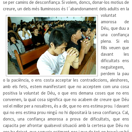
se per camins de desconfiança. Si volem, doncs, donar-los motius de
creure, un dels més lluminosos és l´abandona
ment dels adults en la
voluntat
amorosa de
Déu, que duu a
una confiança
plena. Si els
fills veuen que
davant les
dificultats ens
neguitegem,
perdem la pau
o la paciència, o ens costa acceptar les contradiccions, aleshores,
amb els fets, estem manifestant que no acceptem com una cosa
positiva la voluntat de Déu, o que ens demana coses que no ens
convenen, la qual cosa significa que no acabem de creure que Déu
vol el millor per a nosaltres, és a dir, que no ens estima prou. I davant
qui no ens estima prou ningú no hi dipositarà la seva confiança. Cal,
doncs, una confiança amorosa a prova de dificultats, que ens
capacita per afrontar qualsevol situació amb la certesa que Déu no
ens ha deixat, que segueix estimant-nos i que de tot en traurà un bé