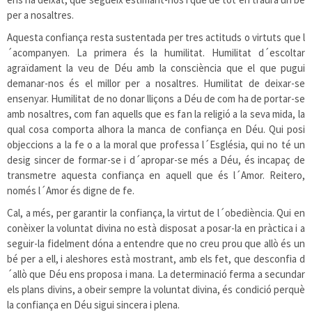
per a nosaltres.
Aquesta confiança resta sustentada per tres actituds o virtuts que l
´acompanyen. La primera és la humilitat. Humilitat d´escoltar
agraïdament la veu de Déu amb la consciència que el que pugui
demanar-nos és el millor per a nosaltres. Humilitat de deixar-se
ensenyar. Humilitat de no donar lliçons a Déu de com ha de portar-se
amb nosaltres, com fan aquells que es fan la religió a la seva mida, la
qual cosa comporta alhora la manca de confiança en Déu. Qui posi
objeccions a la fe o a la moral que professa l´Església, qui no té un
desig sincer de formar-se i d´apropar-se més a Déu, és incapaç de
transmetre aquesta confiança en aquell que és l´Amor. Reitero,
només l´Amor és digne de fe.
Cal, a més, per garantir la confiança, la virtut de l´obediència. Qui en
conèixer la voluntat divina no està disposat a posar-la en pràctica i a
seguir-la fidelment dóna a entendre que no creu prou que allò és un
bé per a ell, i aleshores està mostrant, amb els fet, que desconfia d
´allò que Déu ens proposa i mana. La determinació ferma a secundar
els plans divins, a obeir sempre la voluntat divina, és condició perquè
la confiança en Déu sigui sincera i plena.