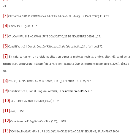
23.
[3]
CAFFARRA, CARLO.
COMUNICAR LA FE EN LA FAMILIA
: «E-AQUINAS» 3 (2005) 11, P. 28.
[4]
S. TOMÀS, III, Q. 68, A. 10.
[5]
Cf.
JOAN PAU II, ENC.
FAMILIARIS CONSORTIO
, 22 DE NOVEMBRE DE1981, 17.
[6]
Concili Vaticà I, Const. Dog.
Dei Filius
, cap. 3.
de fide catholica
, 24 d´bril de1870.
[7]
En vaig parlar en un article publicat en aquesta mateixa revista, amb el títol «El camí de la
felicitat», cf. Joan Costa, «El camí de la felicitat»:
Temes d´Avui
26 (octubre-desembre del 2007), pàg. 39-
58.
[8]
PAU VI, EX. AP.
EVANGELII NUNTIANDI
, 8 DE
D
D
ESEMBRE DE 1975, N. 41.
[9]
Concili Vaticà II, Const. Dog.
Dei Verbum
, 18 de novembre de1965, n. 5.
[10]
SANT JOSEPMARIA ESCRIVÀ,
CAMÍ
, N. 82.
[11]
Ibid
., n. 755.
[12]
Catecisme de l´Església Catòlica (CEC), n. 953.
[13]
VON BALTHASAR, HANS URS.
SÓLO EL AMOR ES DIGNO DE FE
, SÍGUEME, SALAMANCA 2004.