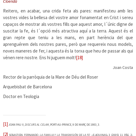
Cloenda
Reitero, en acabar, una crida feta als pares: manifesteu amb les
vostres vides la bellesa del vostre amor fonamentat en Crist i sereu
capaços de mostrar als vostres fills que aquest amor, l´únic digne de
suscitar la fe, és l´opció més atractiva aquí a la terra. Aquest és el
gran repte que teniu a les mans, en part herència del que
aprenguérem dels nostres pares, però que requereix nous models,
noves maneres de fer, i aquesta és la torxa que heu de passar als qui
vénen rere nostre. Ens hi juguem molt!
[18]
Joan Costa
Rector de la parròquia de la Mare de Déu del Roser
Arquebisbat de Barcelona
Doctor en Teologia
[1]
JOAN PAU II,
DISCURS AL CELAM
, PORT-AU-PRINCE, 9 DE MARÇ DE 1983, 3.
[2]
SEBASTIÁN, FERNANDO.
LA FAMILIA Y LA TRANSMISIÓN DE LA FE
: «E-AQUINAS» 3 (2005) 11, PÀG. 2-