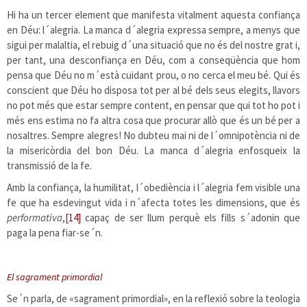
Hi ha un tercer element que manifesta vitalment aquesta confiança
en Déu: l´alegria. La manca d´alegria expressa sempre, a menys que
sigui per malaltia, el rebuig d´una situació que no és del nostre grat i,
per tant, una desconfiança en Déu, com a conseqüència que hom
pensa que Déu no m´està cuidant prou, o no cerca el meu bé. Qui és
conscient que Déu ho disposa tot per al bé dels seus elegits, llavors
no pot més que estar sempre content, en pensar que qui tot ho pot i
més ens estima no fa altra cosa que procurar allò que és un bé per a
nosaltres. Sempre alegres! No dubteu mai ni de l´omnipotència ni de
la misericòrdia del bon Déu. La manca d´alegria enfosqueix la
transmissió de la fe.
Amb la confiança, la humilitat, l´obediència i l´alegria fem visible una
fe que ha esdevingut vida i n´afecta totes les dimensions, que és
performativa
,
[14]
capaç de ser llum perquè els fills s´adonin que
paga la pena fiar-se´n.
El sagrament primordial
Se´n parla, de «sagrament primordial», en la reflexió sobre la teologia