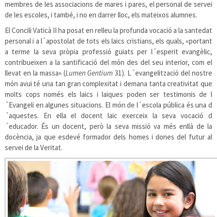
membres de les associacions de mares i pares, el personal de servei
de les escoles, i també, i no en darrer lloc, els mateixos alumnes.
El Concili Vaticà II ha posat en relleu la profunda vocació a la santedat
personal i a l´apostolat de tots els laics cristians, els quals, «portant
a terme la seva pròpia professió guiats per l´esperit evangèlic,
contribueixen a la santificació del món des del seu interior, com el
llevat en la massa» (
Lumen Gentium
31). L´evangelització del nostre
món avui té una tan gran complexitat i demana tanta creativitat que
molts cops només els laics i laiques poden ser testimonis de l
´Evangeli en algunes situacions. El món de l´escola pública és una d
´aquestes. En ella el docent laic exerceix la seva vocació d
´educador. És un docent, però la seva missió va més enllà de la
docència, ja que esdevé formador dels homes i dones del futur al
servei de la Veritat.