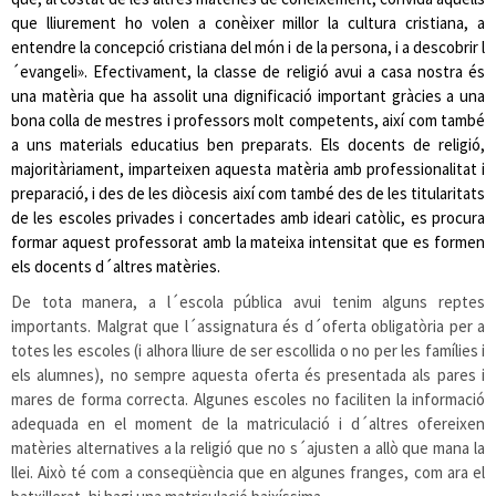
que lliurement ho volen a conèixer millor la cultura cristiana, a
entendre la concepció cristiana del món i de la persona, i a descobrir l
´evangeli». Efectivament, la classe de religió avui a casa nostra és
una matèria que ha assolit una dignificació important gràcies a una
bona colla de mestres i professors molt competents, així com també
a uns materials educatius ben preparats. Els docents de religió,
majoritàriament, imparteixen aquesta matèria amb professionalitat i
preparació, i des de les diòcesis així com també des de les titularitats
de les escoles privades i concertades amb ideari catòlic, es procura
formar aquest professorat amb la mateixa intensitat que es formen
els docents d´altres matèries.
De tota manera, a l´escola pública avui tenim alguns reptes
importants. Malgrat que l´assignatura és d´oferta obligatòria per a
totes les escoles (i alhora lliure de ser escollida o no per les famílies i
els alumnes), no sempre aquesta oferta és presentada als pares i
mares de forma correcta. Algunes escoles no faciliten la informació
adequada en el moment de la matriculació i d´altres ofereixen
matèries alternatives a la religió que no s´ajusten a allò que mana la
llei. Això té com a conseqüència que en algunes franges, com ara el