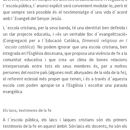
l´escola pública, l´anunci explícit serà convenient modular-lo, però el
que sempre serà possible és el testimoniatge d´una vida d´acord
amb l´Evangeli del Senyor Jesús.
L´escola cristiana, per la seva banda, té una identitat ben definida i
un clar projecte educatiu, i «és un veritable lloc d´evangelització»
(Congregació per a l´Educació Catòlica,
Dimensió religiosa en l
´escola catòlica
). No podem ignorar que una escola cristiana, ben
integrada en l'Església diocesana, que proposa una vivència de fe a la
comunitat educativa i que crea un clima de bones relacions
interpersonals entre tots els seus membres és, per a moltes
persones del nostre país (algunes molt allunyades de la vida de la fe),
el referent eclesial més proper que tenen, i és a través d´aquesta
escola com poden apropar-se a l'Església i escoltar una paraula
evangèlica.
Els laics, testimonis de la fe
A l´escola pública, els laics i laiques cristians són els primers
testimonis de la fe en aquest àmbit. Són laics els docents, ho són els