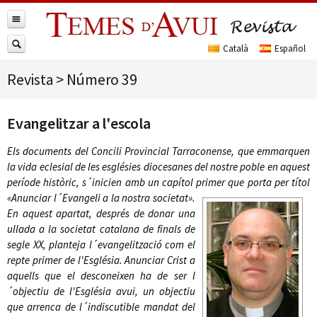
Revista
>
Número 39
Evangelitzar a l'escola
Els documents del Concili Provincial Tarraconense, que emmarquen
la vida eclesial de les esglésies diocesanes del nostre poble en aquest
període històric, s´inicien amb un capítol primer que porta per títol
«Anunciar l´Evangeli a la
nostra societat».
En aquest apartat, després de donar una
ullada a la societat catalana de finals de
segle XX, planteja l´evangelització com el
repte primer de l'Església. Anunciar Crist a
aquells que el desconeixen ha de ser l
´objectiu de l'Església avui, un objectiu
que arrenca de l´indiscutible mandat del