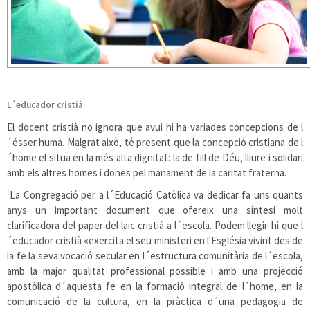
L´educador cristià
El docent cristià no ignora que avui hi ha variades concepcions de l
´ésser humà. Malgrat això, té present que la concepció cristiana de l
´home el situa en la més alta dignitat: la de fill de Déu, lliure i solidari
amb els altres homes i dones pel manament de la caritat fraterna.
La Congregació per a l´Educació Catòlica va dedicar fa uns quants
anys un important document que ofereix una síntesi molt
clarificadora del paper del laic cristià a l´escola. Podem llegir-hi que l
´educador cristià «exercita el seu ministeri en l'Església vivint des de
la fe la seva vocació secular en l´estructura comunitària de l´escola,
amb la major qualitat professional possible i amb una projecció
apostòlica d´aquesta fe en la formació integral de l´home, en la
comunicació de la cultura, en la pràctica d´una pedagogia de