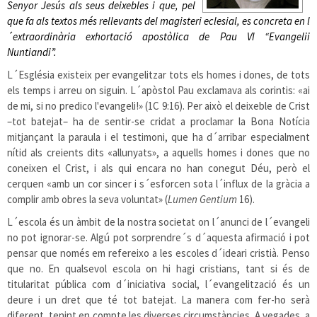
Senyor Jesús als seus deixebles i que, pel
que fa als textos més rellevants del magisteri eclesial, es concreta en l
´extraordinària exhortació apostòlica de Pau VI “Evangelii
Nuntiandi”.
L´Església existeix per evangelitzar tots els homes i dones, de tots
els temps i arreu on siguin. L´apòstol Pau exclamava als corintis: «ai
de mi, si no predico l'evangeli!» (1C 9:16). Per això el deixeble de Crist
–tot batejat– ha de sentir-se cridat a proclamar la Bona Notícia
mitjançant la paraula i el testimoni, que ha d´arribar especialment
nítid als creients dits «allunyats», a aquells homes i dones que no
coneixen el Crist, i als qui encara no han conegut Déu, però el
cerquen «amb un cor sincer i s´esforcen sota l´influx de la gràcia a
complir amb obres la seva voluntat» (
Lumen Gentium
16).
L´escola és un àmbit de la nostra societat on l´anunci de l´evangeli
no pot ignorar-se. Algú pot sorprendre´s d´aquesta afirmació i pot
pensar que només em refereixo a les escoles d´ideari cristià. Penso
que no. En qualsevol escola on hi hagi cristians, tant si és de
titularitat pública com d´iniciativa social, l´evangelització és un
deure i un dret que té tot batejat. La manera com fer-ho serà
diferent, tenint en compte les diverses circumstàncies. A vegades, a