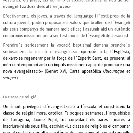
evangelitzadors dels altres joves
».
Efectivament, els joves, a través del llenguatge i l´estil propi de la
cultura juvenil, poden proposar els valors que brollen de l´Evangeli
als seus companys de manera molt eficaç i assumir així un autèntic
compromís missioner per a ser testimonis de l´Evangeli de Jesucrist.
Prendre´s seriosament la vocació baptismal demana prendre´s
seriosament la missió d´evangelitzar
«perquè tota l´Església,
deixant-se regenerar per la força de l´Esperit Sant, es presenti al
món contemporani amb un impuls missioner capaç de promoure una
nova evangelització» (Benet XVI, Carta apostòlica
Ubicumque et
semper
).
La classe de religió
Un àmbit privilegiat d´evangelització a l´escola el constitueix la
classe de religió i moral catòlica. Fa poques setmanes, l´arquebisbe
de Tarragona, Jaume Pujol, tot convidant els pares i mares a
inscriure-hi els seus fills, escrivia: «La classe de religió és el campanar
que, al costat de les altres matèries de coneixement, convida aquells