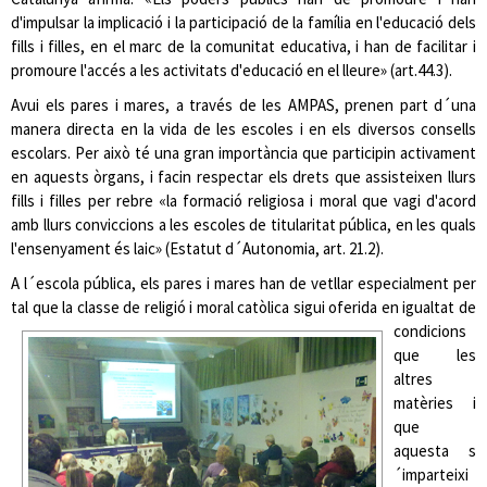
d'impulsar la implicació i la participació de la família en l'educació dels
fills i filles, en el marc de la comunitat educativa, i han de facilitar i
promoure l'accés a les
activitats d'educació en el lleure» (art.44.3).
Avui els pares i mares, a través de les AMPAS, prenen part d´una
manera directa en la vida de les escoles i en els diversos consells
escolars. Per això té una gran importància qu
e participin activament
en aquests òrgans, i facin respectar els drets que assisteixen llurs
fills i filles per rebre
«
la formació religiosa i moral que vagi d'acord
amb llurs conviccions a les escoles de titularitat pública, en les quals
l'ensenyament és laic» (Estatut d´Autonomia, art. 21.2).
A l´escola pública, els pares i mares han de vetllar e
specialment per
tal que la classe de religió i moral catòlica s
igui oferida en igualtat de
condicions
que les
altres
matèries i
que
aquesta s
´imparteixi