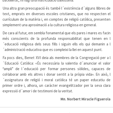
batxillerat, hi hagi una matriculació baixíssima.
Una altra gran preocupació és també l´existència d´alguns llibres de
text, emprats en diverses escoles cristianes, que no respecten el
currículum de la matèria i, en comptes de religió catòlica, presenten
simplement una aproximació a la cultura religiosa en general.
De cara al futur, em sembla fonamental que els pares i mares es facin
més conscients de la profunda responsabilitat que tenen en l
´educació religiosa dels seus fills i siguin ells els qui demanin a l
´administració educativa que es compleixi la llei en aquest punt.
Fa pocs dies, Benet XVI deia als membres de la Congregació per a l
´Educació Catòlica: «És necessària la valentia d´anunciar el valor
“ampli” de l´educació per formar persones sòlides, capaces de
col·laborar amb els altres i donar sentit a la pròpia vida». En això, l
´assignatura de religió i moral catòlica té un paper educatiu de
primer ordre i, alhora, un caràcter evangelitzador per la seva clara
expressió d´amor i de testimoni de la veritat.
Mn. Norbert Miracle Figuerola