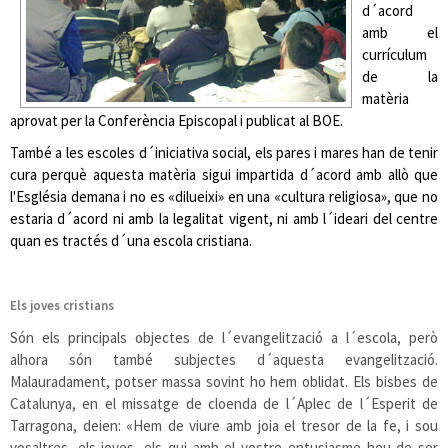
d´acord
amb el
currículum
de la
matèria
aprovat per la Conferència Episcopal i publicat al BOE.
També a les escoles d´iniciativa social, els pares i mares han de tenir
cura perquè aquesta matèria sigui impartida d´acord amb allò que
l'Església demana i no es «dilueixi» en una «cultura religiosa», que no
estaria d´acord ni amb la legalitat vigent, ni amb l´ideari del centre
quan es tractés d´una escola cristiana.
Els joves cristians
Són els principals objectes de l´evangelització a l´escola, però
alhora són també subjectes d´aquesta evangelització.
Malauradament, potser massa sovint ho hem oblidat. Els bisbes de
Catalunya, en el missatge de cloenda de l´Aplec de l´Esperit de
Tarragona, deien: «Hem de viure amb joia el tresor de la fe, i sou
vosaltres, els joves, els qui amb el vostre entusiasme heu de ser