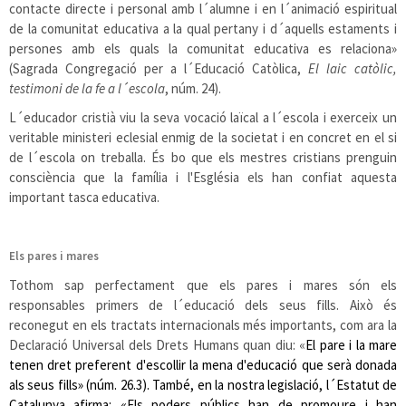
contacte directe i personal amb l´alumne i en l´animació espiritual
de la comunitat educativa a la qual pertany i d´aquells estaments i
persones amb els quals la comunitat educativa es relaciona»
(Sagrada Congregació per a l´Educació Catòlica,
El laic catòlic,
testimoni de la fe a l´escola
, núm. 24).
L´educador cristià viu la seva vocació laïcal a l´escola i exerceix un
veritable ministeri eclesial enmig de la societat i en concret en el si
de l´escola on treballa. És bo que els mestres cristians prenguin
consciència que la família i l'Església els han confiat aquesta
important tasca educativa.
Els pares i mares
Tothom sap perfectament que els pares i mares són els
responsables primers de l´educació dels seus fills. Això és
reconegut en els tractats internacionals més importants, com ara la
Declaració Universal dels Drets Humans quan diu: «
El pare i la mare
tenen dret preferent d'escollir la mena d'educació que serà donada
als seus fills» (núm. 26.3). També, en la nostra legislació, l´Estatut de
Catalunya afirma: «
Els poders públics han de promoure i han