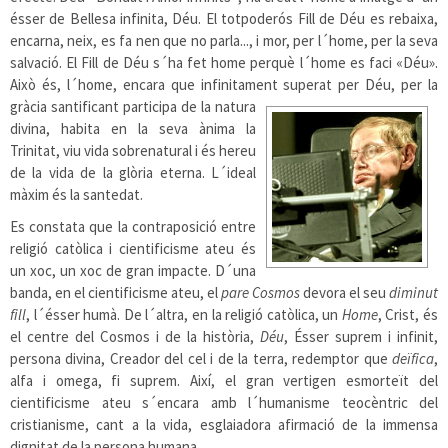
ésser de Bellesa infinita, Déu. El totpoderós Fill de Déu es rebaixa,
encarna, neix, es fa nen que no parla..., i mor, per l´home, per la seva
salvació. El Fill de Déu s´ha fet home perquè l´home es faci «Déu».
Això és, l´home, encara que infinitament superat per Déu, per la
gràcia santificant participa de la natura
divina, habita en la seva ànima la
Trinitat, viu vida sobrenatural i és hereu
de la vida de la glòria eterna. L´ideal
màxim és la santedat.
Es constata que la contraposició entre
religió catòlica i cientificisme ateu és
un xoc, un xoc de gran impacte. D´una
banda, en el cientificisme ateu, el
pare Cosmos
devora el seu
diminut
fill
, l´ésser humà. De l´altra, en la religió catòlica, un
Home
, Crist, és
el centre del Cosmos i de la història,
Déu
, Ésser suprem i infinit,
persona divina, Creador del cel i de la terra, redemptor que
deïfica
,
alfa i omega, fi suprem. Així, el gran vertigen esmorteït del
cientificisme ateu s´encara amb l´humanisme teocèntric del
cristianisme, cant a la vida, esglaiadora afirmació de la immensa
dignitat de la persona humana.