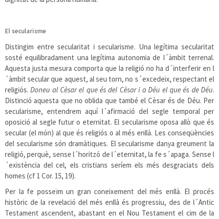
El secularisme
Distingim entre secularitat i secularisme. Una legítima secularitat
sosté equilibradament una legítima autonomia de l´àmbit terrenal.
Aquesta justa mesura comporta que la religió no ha d´interferir en l
´àmbit secular que aquest, al seu torn, no s´excedeix, respectant el
religiós.
Doneu al Cèsar el que és del Cèsar i a Déu el que és de Déu
.
Distinció aquesta que no oblida que també el Cèsar és de Déu. Per
secularisme, entendrem aquí l´afirmació del segle temporal per
oposició al segle futur o eternitat. El secularisme oposa allò que és
secular (el món) al que és religiós o al més enllà. Les conseqüències
del secularisme són dramàtiques. El secularisme danya greument la
religió, perquè, sense l´horitzó de l´eternitat, la fe s´apaga. Sense l
´existència del cel, els cristians seríem els més desgraciats dels
homes (cf 1 Cor. 15, 19).
Per la fe posseïm un gran coneixement del més enllà. El procés
històric de la revelació del més enllà és progressiu, des de l´Antic
Testament ascendent, abastant en el Nou Testament el cim de la