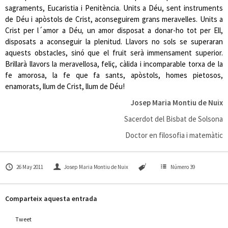
sagraments, Eucaristia i Penitència. Units a Déu, sent instruments
de Déu i apòstols de Crist, aconseguirem grans meravelles. Units a
Crist per l´amor a Déu
,
un amor disposat a donar-ho tot per Ell,
disposats a aconseguir la plenitud. Llavors no sols se superaran
aquests obstacles, sinó que el fruit serà immensament superior.
Brillarà llavors la meravellosa, feliç, càlida i incomparable torxa de la
fe amorosa, la fe que fa sants, apòstols, homes pietosos,
enamorats, llum de Crist, llum de Déu!
Josep Maria Montiu de Nuix
Sacerdot del Bisbat de Solsona
Doctor en filosofia i matemàtic
26 May 2011
Josep Maria Montiu de Nuix
Número 39
Comparteix aquesta entrada
Tweet