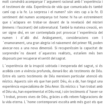
molt convindrà acompanyar l´argument racional amb l´experiència i
el testimoni de vida. Experiència de vida que comunicada és també
camí cap a la fe. La sorpresa i el numen? són vies cap a la fe. El
sentiment del numen acompanya tot home: hi ha un estremiment
que s´aclapara en trobar-se davant de la revelació del misteri
(immens i fascinant) del sobrenatural. També la mateixa creació, en
ser signe diví, en ser contemplada pot provocar l´experiència del
numen i d´allò diví. Anàlogament, consideracions com l
´enamorament, una gran alegria i el naixement del primer fill, poden
aixecar-nos a una nova dimensió. Si recuperéssim la capacitat de
sorprendre´ns davant d´aquestes realitats, estaríem més ben
disposats per recuperar el sentit del sagrat.
L´experiència de la irrupció sobtada i inesperada del sagrat, si és
acollida com a vivència profunda, donarà lloc als testimonis de Déu.
Entre els sants testimonis de Déu mereixen particular atenció els
místics. Aquests són els que han patit Déu, és a dir, han tingut una
experiència especialísima de Déu Amor. Els místics s´han trobat amb
el Déu viu, han experimentat el Déu real, i són testimonis d´haver-se
´l trobat, proves vives de Déu, gràcies a ells rebem fulguracions de
la vida eterna. L´home contemporani escolta amb més gust els que