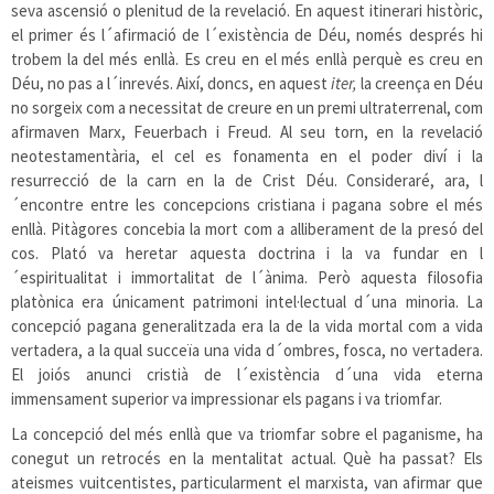
seva ascensió o plenitud de la revelació. En aquest itinerari històric,
el primer és l´afirmació de l´existència de Déu, només després hi
trobem la del més enllà. Es creu en el més enllà perquè es creu en
Déu, no pas a l´inrevés. Així, doncs, en aquest
iter,
la creença en Déu
no sorgeix com a necessitat de creure en un premi ultraterrenal, com
afirmaven Marx, Feuerbach i Freud. Al seu torn, en la revelació
neotestamentària, el cel es fonamenta en el poder diví i la
resurrecció de la carn en la de Crist Déu. Consideraré, ara, l
´encontre entre les concepcions cristiana i pagana sobre el més
enllà. Pitàgores concebia la mort com a alliberament de la presó del
cos. Plató va heretar aquesta doctrina i la va fundar en l
´espiritualitat i immortalitat de l´ànima. Però aquesta filosofia
platònica era únicament patrimoni intel·lectual d´una minoria. La
concepció pagana generalitzada era la de la vida mortal com a vida
vertadera, a la qual succeïa una vida d´ombres, fosca, no vertadera.
El joiós anunci cristià de l´existència d´una vida eterna
immensament superior va impressionar els pagans i va triomfar.
La concepció del més enllà que va triomfar sobre el paganisme, ha
conegut un retrocés en la mentalitat actual. Què ha passat? Els
ateismes vuitcentistes, particularment el marxista, van afirmar que