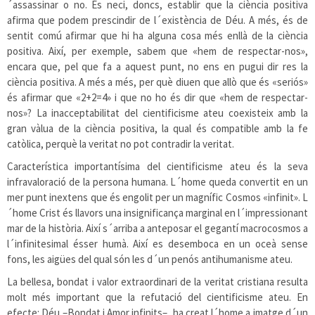
´assassinar o no. És neci, doncs, establir que la ciència positiva
afirma que podem prescindir de l´existència de Déu. A més, és de
sentit comú afirmar que hi ha alguna cosa més enllà de la ciència
positiva. Així, per exemple, sabem que «hem de respectar-nos»,
encara que, pel que fa a aquest punt, no ens en pugui dir res la
ciència positiva. A més a més, per què diuen que allò que és «seriós»
és afirmar que «2+2=4» i que no ho és dir que «hem de respectar-
nos»? La inacceptabilitat del cientificisme ateu coexisteix amb la
gran vàlua de la ciència positiva, la qual és compatible amb la fe
catòlica, perquè la veritat no pot contradir la veritat.
Característica importantísima del cientificisme ateu és la seva
infravaloració de la persona humana. L´home queda convertit en un
mer punt inextens que és engolit per un magnífic Cosmos «infinit». L
´home Crist és llavors una insignificança marginal en l´impressionant
mar de la història. Així s´arriba a anteposar el gegantí macrocosmos a
l´infinitesimal ésser humà. Així es desemboca en un oceà sense
fons, les aigües del qual són les d´un penós antihumanisme ateu.
La bellesa, bondat i valor extraordinari de la veritat cristiana resulta
molt més important que la refutació del cientificisme ateu. En
efecte: Déu –Bondat i Amor infinits–, ha creat l´home a imatge d´un