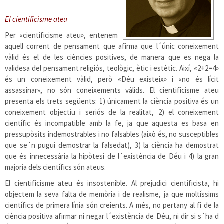
El cientificisme ateu
Per «cientificisme ateu», entenem
aquell corrent de pensament que afirma que l´únic coneixement
vàlid és el de les ciències positives, de manera que es nega la
validesa del pensament religiós, teològic, ètic i estètic. Així, «2+2=4»
és un coneixement vàlid, però «Déu existeix» i «no és lícit
assassinar», no són coneixements vàlids. El cientificisme ateu
presenta els trets següents: 1) únicament la ciència positiva és un
coneixement objectiu i seriós de la realitat, 2) el coneixement
científic és incompatible amb la fe, ja que aquesta es basa en
pressupòsits indemostrables i no falsables (això és, no susceptibles
que se´n pugui demostrar la falsedat), 3) la ciència ha demostrat
que és innecessària la hipòtesi de l´existència de Déu i 4) la gran
majoria dels científics són ateus.
El cientificisme ateu és insostenible. Al prejudici cientificista, hi
objectem la seva falta de memòria i de realisme, ja que moltíssims
científics de primera línia són creients. A més, no pertany al fi de la
ciència positiva afirmar ni negar l´existència de Déu, ni dir si s´ha d