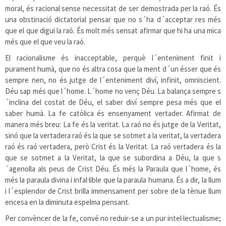
moral, és racional sense necessitat de ser demostrada per la raó. És
una obstinació dictatorial pensar que no s´ha d´acceptar res més
que el que digui la raó. És molt més sensat afirmar que hi ha una mica
més que el que veu la raó.
El racionalisme és inacceptable, perquè l´enteniment finit i
purament humà, que no és altra cosa que la ment d´un ésser que és
sempre nen, no és jutge de l´enteniment diví, infinit, omniscient.
Déu sap més que l´home. L´home no venç Déu. La balança sempre s
´inclina del costat de Déu, el saber diví sempre pesa més que el
saber humà. La fe catòlica és ensenyament vertader. Afirmat de
manera més breu: La fe és la veritat. La raó no és jutge de la Veritat,
sinó que la vertadera raó és la que se sotmet a la veritat, la vertadera
raó és raó vertadera, però Crist és la Veritat. La raó vertadera és la
que se sotmet a la Veritat, la que se subordina a Déu, la que s
´agenolla als peus de Crist Déu. És més la Paraula que l´home, és
més la paraula divina i infal·lible que la paraula humana. És a dir, la llum
i l´esplendor de Crist brilla immensament per sobre de la tènue llum
encesa en la diminuta espelma pensant.
Per convèncer de la fe, convé no reduir-se a un pur intel·lectualisme;