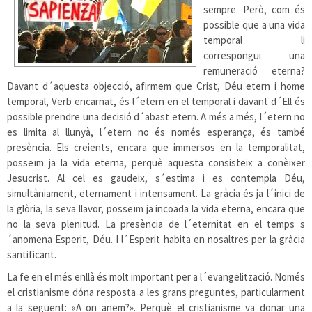
sempre. Però, com és
possible que a una vida
temporal li
correspongui una
remuneració eterna?
Davant d´aquesta objecció, afirmem que Crist, Déu etern i home
temporal, Verb encarnat, és l´etern en el temporal i davant d´Ell és
possible prendre una decisió d´abast etern. A més a més, l´etern no
es limita al llunyà, l´etern no és només esperança, és també
presència. Els creients, encara que immersos en la temporalitat,
posseïm ja la vida eterna, perquè aquesta consisteix a conèixer
Jesucrist. Al cel es gaudeix, s´estima i es contempla Déu,
simultàniament, eternament i intensament. La gràcia és ja l´inici de
la glòria, la seva llavor, posseïm ja incoada la vida eterna, encara que
no la seva plenitud. La presència de l´eternitat en el temps s
´anomena Esperit, Déu. I l´Esperit habita en nosaltres per la gràcia
santificant.
La fe en el més enllà és molt important per a l´evangelització. Només
el cristianisme dóna resposta a les grans preguntes, particularment
a la següent: «A on anem?». Perquè el cristianisme va donar una