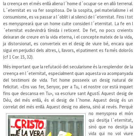
la creença en el més enllà aliena l´home d´ocupar-se en allò terrenal.
L´eternitat es va fer sospitosa. De la sospita, pel materialisme i el
consumisme, es va passar a l´oblit i al silenci de l´eternitat. Fins i tot
es menysprearà que un home culte consideri l´eternitat. La fe en l
´eternitat esdevindrà tímida i reticent. De fet, no pocs creients
deixaran de creure en la vida eterna, i el concepte mateix de la vida,
ja distorsionat, es converteix en el desig de viure bé, encara que
sigui en perjudici dels altres, i, llavors, el patiment es fa més dolorós
(cf 1 Cor. 15, 32).
Més important que la refutació del secularisme és la resplendor de la
creença en l´eternitat, especialment quan aquesta va acompanyada
del testimoni de vida. Tot home posseeix un desig natural de
felicitat. «Ens vas fer, Senyor, per a Tu, i el nostre cor està inquiet
fins que descansa en Tu», va escriure sant Agustí. Aquest desig de
Déu, del més enllà, és el desig de l´home. Aquest desig és un
correlat del més enllà. Aquest desig no aliena, sinó al revés. Perquè
no menysprea
el món
qui desitja l´eternitat,
sinó que no desitja la
vida qui no vol viure