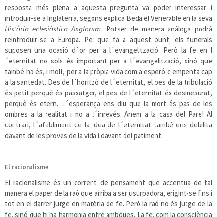
resposta més plena a aquesta pregunta va poder interessar i
introduir-se a Inglaterra, segons explica Beda el Venerable en la seva
Història eclesiàstica Anglorum
. Potser de manera anàloga podrà
reintroduir-se a Europa. Pel que fa a aquest punt, els funerals
suposen una ocasió d´or per a l´evangelització. Però la fe en l
´eternitat no sols és important per a l´evangelització, sinó que
també ho és, i molt, per a la pròpia vida com a esperó o empenta cap
a la santedat. Des de l´horitzó de l´eternitat, el pes de la tribulació
és petit perquè és passatger, el pes de l´eternitat és desmesurat,
perquè és etern. L´esperança ens diu que la mort és pas de les
ombres a la realitat i no a l´inrevés. Anem a la casa del Pare! Al
contrari, l´afebliment de la idea de l´eternitat també ens debilita
davant de les proves de la vida i davant del patiment.
El racionalisme
El racionalisme és un corrent de pensament que accentua de tal
manera el paper de la raó que arriba a ser usurpadora, erigint-se fins i
tot en el darrer jutge en matèria de fe. Però la raó no és jutge de la
fe, sinó que hi ha harmonia entre ambdues. La fe, com la consciència