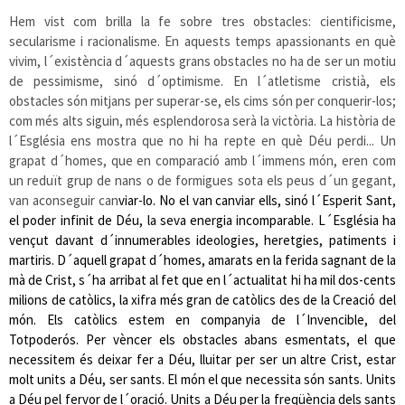
Hem vist com brilla la fe sobre tres obstacles: cientificisme,
secularisme i racionalisme. En aquests temps apassionants en què
vivim, l´existència d´aquests grans obstacles no ha de ser un motiu
de pessimisme, sinó d´optimisme. En l´atletisme cristià, els
obstacles són mitjans per superar-se, els cims són per conquerir-los;
com més alts siguin, més esplendorosa serà la victòria. La història de
l´Església ens mostra que no hi ha repte en què Déu perdi... Un
grapat d´homes, que en comparació amb l´immens món, eren com
un reduït grup de nans o de formigues sota els peus d´un gegant,
van aconseguir can
viar-lo. No el van canviar ells, sinó l´Esperit Sant,
el poder infinit de Déu, la seva energia incomparable. L´Església ha
vençut davant d´innumerables ideologies, heretgies, patiments i
martiris. D´aquell grapat d´homes, amarats en la ferida sagnant de la
mà de Crist, s´ha arribat al fet que en l´actualitat hi ha mil dos-cents
milions de catòlics, la xifra més gran de catòlics des de la Creació del
món. Els catòlics estem en companyia de l´Invencible, del
Totpoderós. Per vèncer els obstacles abans esmentats, el que
necessitem és deixar fer a Déu, lluitar per ser un altre Crist, estar
molt units a Déu, ser sants. El món el que necessita són sants. Units
a Déu pel fervor de l´oració. Units a Déu per la freqüència dels sants