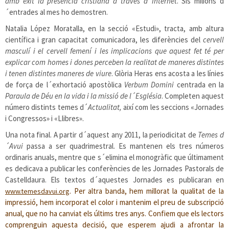
amb èxit la presència cristiana a través d´Internet
. Sis milions d
´entrades al mes ho demostren.
Natalia López Moratalla, en la secció «Estudi», tracta, amb altura
científica i gran capacitat comunicadora, les diferències del
cervell
masculí i el cervell femení i les implicacions que aquest fet té per
explicar com homes i dones perceben la realitat de maneres distintes
i tenen distintes maneres de viure
. Glòria Heras ens acosta a les línies
de força de l´exhortació apostòlica
Verbum Domini
centrada en la
Paraula de Déu en la vida i la missió de l´Església
. Completen aquest
número distints temes d´
Actualitat,
així com les seccions «Jornades
i Congressos» i «Llibres».
Una nota final. A partir d´aquest any 2011, la periodicitat de
Temes d
´Avui
passa a ser quadrimestral. Es mantenen els tres números
ordinaris anuals, mentre que s´elimina el monogràfic que últimament
es dedicava a publicar les conferències de les Jornades Pastorals de
Castelldaura. Els textos d´aquestes Jornades es publicaran en
. Per altra banda, hem millorat la qualitat de la
www.temesdavui.org
impressió, hem incorporat el color i mantenim el preu de subscripció
anual, que no ha canviat els últims tres anys. Confiem que els lectors
comprenguin aquesta decisió, que esperem ajudi a afrontar la