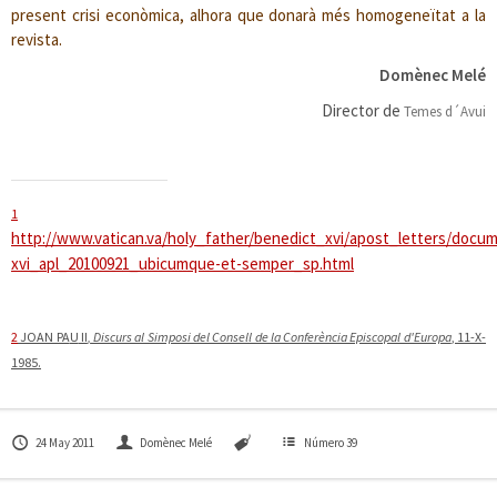
present crisi econòmica, alhora que donarà més homogeneïtat a la
revista.
Domènec Melé
Director de
Temes d´Avui
1
http://www.vatican.va/holy_father/benedict_xvi/apost_letters/docu
xvi_apl_20100921_ubicumque-et-semper_sp.html
2
JOAN PA
U
II
,
Discurs al Simposi del Consell de la Conferència Episcopal d'Europa
, 11-X-
1985.
24 May 2011
Domènec Melé
Número 39