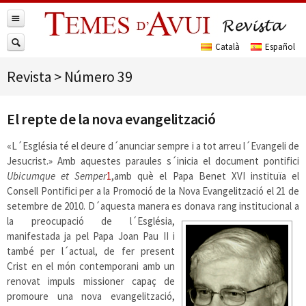
Revista
>
Número 39
El repte de la nova evangelització
«L´Església té el deure d´anunciar sempre i a tot arreu l´Evangeli de
Jesucrist.» Amb aquestes paraules s´inicia el document pontifici
Ubicumque et Semper
1
,
amb què el Papa Benet XVI instituïa el
Consell Pontifici per a la Promoció de la Nova Evangelització el 21 de
setembre de 2010. D´aquesta manera es donava rang institucional a
la
preocupació de l´Església,
manifestada ja pel Papa Joan Pau II i
també per l´actual, de fer present
Crist en el món contemporani amb un
renovat impuls missioner capaç de
promoure una nova evangelització,