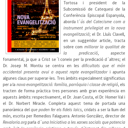
Tortosa i president de la
Subcomissió de Catequesi de la
Conferència Episcopal Espanyola,
aborda l´
ús del Catecisme com a
instrument privilegiat en la nova
evangelització
; el Dr. Lluís Clavell,
en un suggeridor article, tracta
sobre com
millorar la qualitat de
la predicació
, aspecte
fonamental, ja que a Crist se´l coneix per la predicació d´altres; el
Dr. Josep M. Montiu se centra en les
dificultats que el món
occidental presenta avui a aquest repte evangelitzador
i apunta
algunes claus per superar-les. Tres àmbits especialment significatius
per a la
nova evangelització: família, parròquia i classe de religió
, els
tracten de forma pràctica tres persones amb gran experiència en
aquests àmbits: respectivament, el Dr. Joan Costa, el Dr. Homer Val i
el Dr. Norbert Miracle. Completa aquest tema de portada una
panoràmica del
que poden fer els fidels laics
, cridats a ser la llum del
món, escrita per Remedios Falaguera. Antonio González, director de
Revaloria.org
parla d´
una Iniciativa a les xarxes socials que potencia