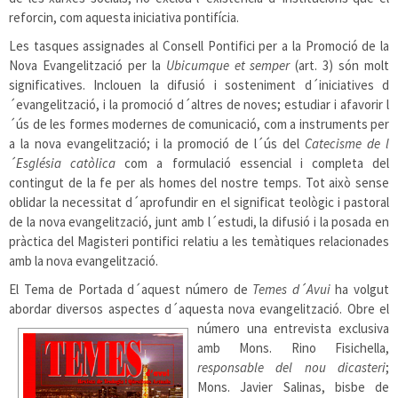
reforcin, com aquesta iniciativa pontifícia.
Les tasques assignades al Consell Pontifici per a la Promoció de la
Nova Evangelització per la
Ubicumque et semper
(art. 3) són molt
significatives. Inclouen la difusió i sosteniment d´iniciatives d
´evangelització, i la promoció d´altres de noves; estudiar i afavorir l
´ús de les formes modernes de comunicació, com a instruments per
a la nova evangelització; i la promoció de l´ús del
Catecisme de l
´Església catòlica
com a formulació essencial i completa del
contingut de la fe per als homes del nostre temps. Tot això sense
oblidar la necessitat d´aprofundir en el significat teològic i pastoral
de la nova evangelització, junt amb l´estudi, la difusió i la posada en
pràctica del Magisteri pontifici relatiu a les temàtiques relacionades
amb la nova evangelització.
El Tema de Portada d´aquest número de
Temes d´Avui
ha volgut
abordar diversos aspectes d´aquesta nova
evangelització. Obre el
número una entrevista exclusiva
amb Mons. Rino Fisichella,
responsable del nou dicasteri
;
Mons. Javier Salinas, bisbe de