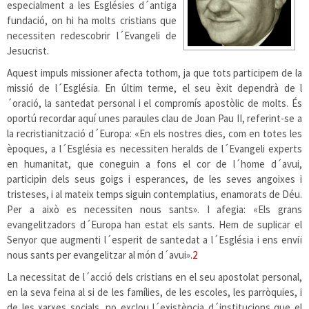
especialment a les Esglésies d´antiga
fundació, on hi ha molts cristians que
necessiten redescobrir l´Evangeli de
Jesucrist.
Aquest impuls missioner afecta tothom, ja que tots participem de la
missió de l´Església. En últim terme, el seu èxit dependrà de l
´oració, la santedat personal i el compromís apostòlic de molts. És
oportú recordar aquí unes paraules clau de Joan Pau II, referint-se a
la recristianització d´Europa: «En els nostres dies, com en totes les
èpoques, a l´Església es necessiten heralds de l´Evangeli experts
en humanitat, que coneguin a fons el cor de l´home d´avui,
participin dels seus goigs i esperances, de les seves angoixes i
tristeses, i al mateix temps siguin contemplatius, enamorats de Déu.
Per a això es necessiten nous sants». I afegia: «Els grans
evangelitzadors d´Europa han estat els sants. Hem de suplicar el
Senyor que augmenti l´esperit de santedat a l´Església i ens enviï
nous sants per evangelitzar al món d´avui».
2
La necessitat de l´acció dels cristians en el seu apostolat personal,
en la seva feina al si de les famílies, de les escoles, les parròquies, i
de les xarxes socials, no exclou l´existència d´institucions que el