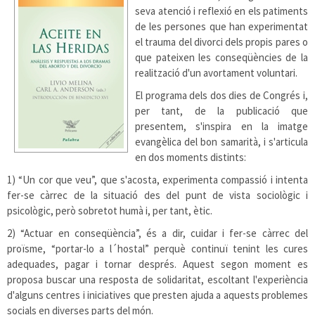
seva atenció i reflexió en els patiments
de les persones que han experimentat
el trauma del divorci dels propis pares o
que pateixen les conseqüències de la
realització d'un avortament voluntari.
El programa dels dos dies de Congrés i,
per tant, de la publicació que
presentem, s'inspira en la imatge
evangèlica del bon samarità, i s'articula
en dos moments distints:
1) “Un cor que veu”, que s'acosta, experimenta compassió i intenta
fer-se càrrec de la situació des del punt de vista sociològic i
psicològic, però sobretot humà i, per tant, ètic.
2) “Actuar en conseqüència”, és a dir, cuidar i fer-se càrrec del
proïsme, “portar-lo a l´hostal” perquè continuï tenint les cures
adequades, pagar i tornar després. Aquest segon moment es
proposa buscar una resposta de solidaritat, escoltant l'experiència
d'alguns centres i iniciatives que presten ajuda a aquests problemes
socials en diverses parts del món.