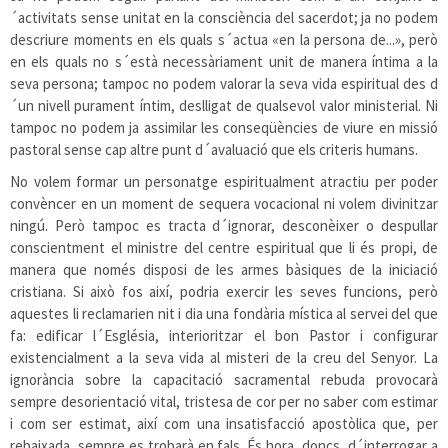
´activitats sense unitat en la consciència del sacerdot; ja no podem
descriure moments en els quals s´actua «en la persona de...», però
en els quals no s´està necessàriament unit de manera íntima a la
seva persona; tampoc no podem valorar la seva vida espiritual des d
´un nivell purament íntim, deslligat de qualsevol valor ministerial. Ni
tampoc no podem ja assimilar les conseqüències de viure en missió
pastoral sense cap altre punt d´avaluació que els criteris humans.
No volem formar un personatge espiritualment atractiu per poder
convèncer en un moment de sequera vocacional ni volem divinitzar
ningú. Però tampoc es tracta d´ignorar, desconèixer o despullar
conscientment el ministre del centre espiritual que li és propi, de
manera que només disposi de les armes bàsiques de la iniciació
cristiana. Si això fos així, podria exercir les seves funcions, però
aquestes li reclamarien nit i dia una fondària mística al servei del que
fa: edificar l´Església, interioritzar el bon Pastor i configurar
existencialment a la seva vida al misteri de la creu del Senyor. La
ignorància sobre la capacitació sacramental rebuda provocarà
sempre desorientació vital, tristesa de cor per no saber com estimar
i com ser estimat, així com una insatisfacció apostòlica que, per
rebaixada, sempre es trobarà en fals. És hora, doncs, d´interrogar a