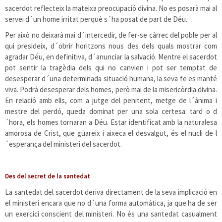
sacerdot reflecteix la mateixa preocupació divina. No es posarà mai al
servei d´un home irritat perquè s´ha posat de part de Déu.
Per això no deixarà mai d´intercedir, de fer-se càrrec del poble per al
qui presideix, d´obrir horitzons nous des dels quals mostrar com
agradar Déu, en definitiva, d´anunciar la salvació. Mentre el sacerdot
pot sentir la tragèdia dels qui no canvien i pot ser temptat de
desesperar d´una determinada situació humana, la seva fe es manté
viva. Podrà desesperar dels homes, però mai de la misericòrdia divina.
En relació amb ells, com a jutge del penitent, metge de l´ànima i
mestre del perdó, queda dominat per una sola certesa: tard o d
´hora, els homes tornaran a Déu. Estar identificat amb la naturalesa
amorosa de Crist, que guareix i aixeca el desvalgut, és el nucli de l
´esperança del ministeri del sacerdot.
Des del secret de la santedat
La santedat del sacerdot deriva directament de la seva implicació en
el ministeri encara que no d´una forma automàtica, ja que ha de ser
un exercici conscient del ministeri. No és una santedat casualment