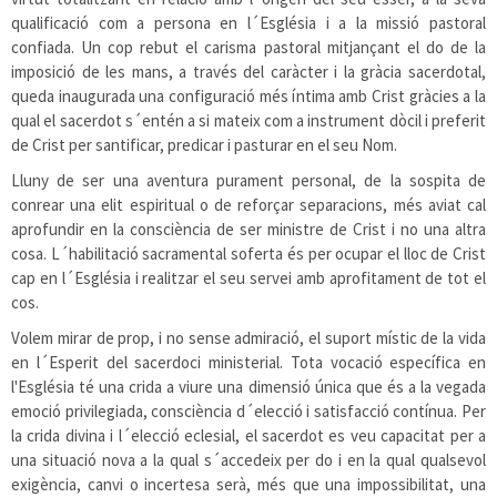
qualificació com a persona en l´Església i a la missió pastoral
confiada. Un cop rebut el carisma pastoral mitjançant el do de la
imposició de les mans, a través del caràcter i la gràcia sacerdotal,
queda inaugurada una configuració més íntima amb Crist gràcies a la
qual el sacerdot s´entén a si mateix com a instrument dòcil i preferit
de Crist per santificar, predicar i pasturar en el seu Nom.
Lluny de ser una aventura purament personal, de la sospita de
conrear una elit espiritual o de reforçar separacions, més aviat cal
aprofundir en la consciència de ser ministre de Crist i no una altra
cosa. L´habilitació sacramental soferta és per ocupar el lloc de Crist
cap en l´Església i realitzar el seu servei amb aprofitament de tot el
cos.
Volem mirar de prop, i no sense admiració, el suport místic de la vida
en l´Esperit del sacerdoci ministerial. Tota vocació específica en
l'Església té una crida a viure una dimensió única que és a la vegada
emoció privilegiada, consciència d´elecció i satisfacció contínua. Per
la crida divina i l´elecció eclesial, el sacerdot es veu capacitat per a
una situació nova a la qual s´accedeix per do i en la qual qualsevol
exigència, canvi o incertesa serà, més que una impossibilitat, una