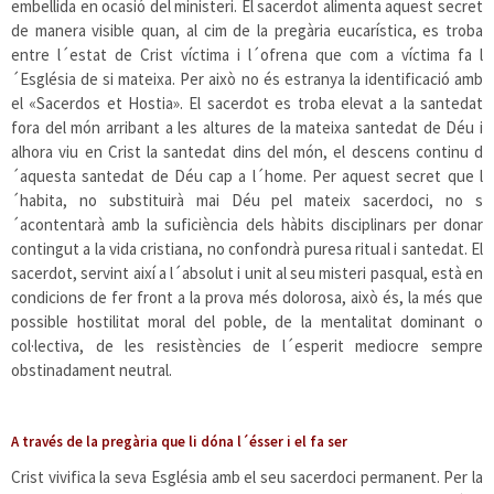
embellida en ocasió del ministeri. El sacerdot alimenta aquest secret
de manera visible quan, al cim de la pregària eucarística, es troba
entre l´estat de Crist víctima i l´ofrena que com a víctima fa l
´Església de si mateixa. Per això no és estranya la identificació amb
el «Sacerdos et Hostia». El sacerdot es troba elevat a la santedat
fora del món arribant a les altures de la mateixa santedat de Déu i
alhora viu en Crist la santedat dins del món, el descens continu d
´aquesta santedat de Déu cap a l´home. Per aquest secret que l
´habita, no substituirà mai Déu pel mateix sacerdoci, no s
´acontentarà amb la suficiència dels hàbits disciplinars per donar
contingut a la vida cristiana, no confondrà puresa ritual i santedat. El
sacerdot, servint així a l´absolut i unit al seu misteri pasqual, està en
condicions de fer front a la prova més dolorosa, això és, la més que
possible hostilitat moral del poble, de la mentalitat dominant o
col·lectiva, de les resistències de l´esperit mediocre sempre
obstinadament neutral.
A través de la pregària que li dóna l´ésser i el fa ser
Crist vivifica la seva Església amb el seu sacerdoci permanent. Per la