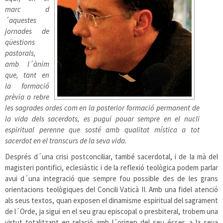
marc d
´aquestes
jornades de
qüestions
pastorals,
amb l´ànim
que, tant en
la formació
prèvia a rebre
les sagrades ordes com en la posterior formació permanent de
la vida dels sacerdots, es pugui pouar sempre en el nucli
espiritual perenne que sosté amb qualitat mística a tot
sacerdot en el transcurs de la seva vida.
Després d´una crisi postconciliar, també sacerdotal, i de la mà del
magisteri pontifici, eclesiàstic i de la reflexió teològica podem parlar
avui d´una integració que sempre fou possible des de les grans
orientacions teològiques del Concili Vaticà II. Amb una fidel atenció
als seus textos, quan exposen el dinamisme espiritual del sagrament
de l´Orde, ja sigui en el seu grau episcopal o presbiteral, trobem una
virtut totalitzant en relació amb l´origen del seu ésser, a la seva