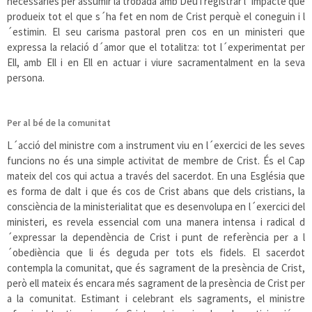
necessàries per assumir la trobada amb Déu i registrar l´impacte que
produeix tot el que s´ha fet en nom de Crist perquè el coneguin i l
´estimin. El seu carisma pastoral pren cos en un ministeri que
expressa la relació d´amor que el totalitza: tot l´experimentat per
Ell, amb Ell i en Ell en actuar i viure sacramentalment en la seva
persona.
Per al bé de la comunitat
L´acció del ministre com a instrument viu en l´exercici de les seves
funcions no és una simple activitat de membre de Crist. És el Cap
mateix del cos qui actua a través del sacerdot. En una Església que
es forma de dalt i que és cos de Crist abans que dels cristians, la
consciència de la ministerialitat que es desenvolupa en l´exercici del
ministeri, es revela essencial com una manera intensa i radical d
´expressar la dependència de Crist i punt de referència per a l
´obediència que li és deguda per tots els fidels. El sacerdot
contempla la comunitat, que és sagrament de la presència de Crist,
però ell mateix és encara més sagrament de la presència de Crist per
a la comunitat. Estimant i celebrant els sagraments, el ministre