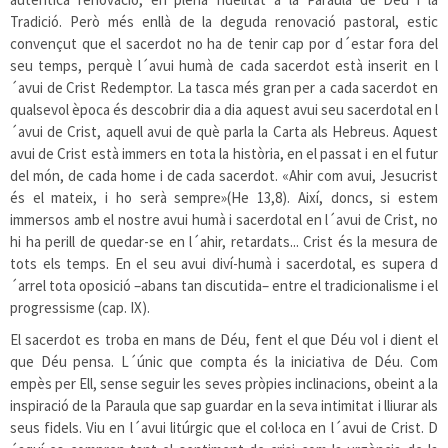
Tradició. Però més enllà de la deguda renovació pastoral, estic
convençut que el sacerdot no ha de tenir cap por d´estar fora del
seu temps, perquè l´avui humà de cada sacerdot està inserit en l
´avui de Crist Redemptor. La tasca més gran per a cada sacerdot en
qualsevol època és descobrir dia a dia aquest avui seu sacerdotal en l
´avui de Crist, aquell avui de què parla la Carta als Hebreus. Aquest
avui de Crist està immers en tota la història, en el passat i en el futur
del món, de cada home i de cada sacerdot. «Ahir com avui, Jesucrist
és el mateix, i ho serà sempre»(He 13,8). Així, doncs, si estem
immersos amb el nostre avui humà i sacerdotal en l´avui de Crist, no
hi ha perill de quedar-se en l´ahir, retardats... Crist és la mesura de
tots els temps. En el seu avui diví-humà i sacerdotal, es supera d
´arrel tota oposició –abans tan discutida– entre el tradicionalisme i el
progressisme (cap. IX).
El sacerdot es troba en mans de Déu, fent el que Déu vol i dient el
que Déu pensa. L´únic que compta és la iniciativa de Déu. Com
empès per Ell, sense seguir les seves pròpies inclinacions, obeint a la
inspiració de la Paraula que sap guardar en la seva intimitat i lliurar als
seus fidels. Viu en l´avui litúrgic que el col·loca en l´avui de Crist. D