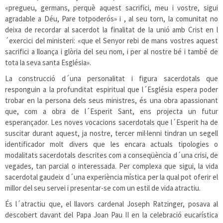
«pregueu, germans, perquè aquest sacrifici, meu i vostre, sigui
agradable a Déu, Pare totpoderós» i , al seu torn, la comunitat no
deixa de recordar al sacerdot la finalitat de la unió amb Crist en l
´exercici del ministeri: «que el Senyor rebi de mans vostres aquest
sacrifici a lloança i glòria del seu nom, i per al nostre bé i també de
tota la seva santa Església».
La construcció d´una personalitat i figura sacerdotals que
responguin a la profunditat espiritual que l´Església espera poder
trobar en la persona dels seus ministres, és una obra apassionant
que, com a obra de l´Esperit Sant, ens projecta un futur
esperançador. Les noves vocacions sacerdotals que l´Esperit ha de
suscitar durant aquest, ja nostre, tercer mil·lenni tindran un segell
identificador molt divers que les encara actuals tipologies o
modalitats sacerdotals descrites com a conseqüència d´una crisi, de
vegades, tan parcial o interessada. Per complexa que sigui, la vida
sacerdotal gaudeix d´una experiència mística per la qual pot oferir el
millor del seu servei i presentar-se com un estil de vida atractiu.
És l´atractiu que, el llavors cardenal Joseph Ratzinger, posava al
descobert davant del Papa Joan Pau II en la celebració eucarística