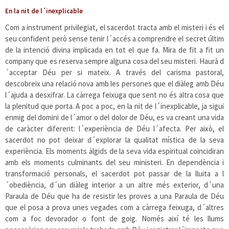
En la nit de l´inexplicable
Com a instrument privilegiat, el sacerdot tracta amb el misteri i és el
seu confident però sense tenir l´accés a comprendre el secret últim
de la intenció divina implicada en tot el que fa. Mira de fit a fit un
company que es reserva sempre alguna cosa del seu misteri. Haurà d
´acceptar Déu per si mateix. A través del carisma pastoral,
descobreix una relació nova amb les persones que el diàleg amb Déu
l´ajuda a desxifrar. La càrrega feixuga que sent no és altra cosa que
la plenitud que porta. A poc a poc, en la nit de l´inexplicable, ja sigui
enmig del domini de l´amor o del dolor de Déu, es va creant una vida
de caràcter diferent: l´experiència de Déu l´afecta. Per això, el
sacerdot no pot deixar d´explorar la qualitat mística de la seva
experiència. Els moments àlgids de la seva vida espiritual coincidiran
amb els moments culminants del seu ministeri. En dependència i
transformació personals, el sacerdot pot passar de la lluita a l
´obediència, d´un diàleg interior a un altre més exterior, d´una
Paraula de Déu que ha de resistir les proves a una Paraula de Déu
que el posa a prova unes vegades com a càrrega feixuga, d´altres
com a foc devorador o font de goig. Només així té les llums