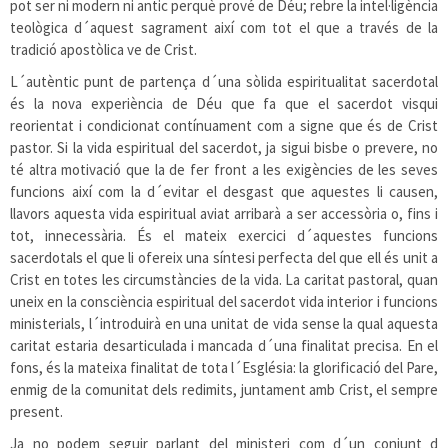
pot ser ni modern ni antic perquè prové de Déu; rebre la intel·ligència
teològica d´aquest sagrament així com tot el que a través de la
tradició apostòlica ve de Crist.
L´autèntic punt de partença d´una sòlida espiritualitat sacerdotal
és la nova experiència de Déu que fa que el sacerdot visqui
reorientat i condicionat contínuament com a signe que és de Crist
pastor. Si la vida espiritual del sacerdot, ja sigui bisbe o prevere, no
té altra motivació que la de fer front a les exigències de les seves
funcions així com la d´evitar el desgast que aquestes li causen,
llavors aquesta vida espiritual aviat arribarà a ser accessòria o, fins i
tot, innecessària. És el mateix exercici d´aquestes funcions
sacerdotals el que li ofereix una síntesi perfecta del que ell és unit a
Crist en totes les circumstàncies de la vida. La caritat pastoral, quan
uneix en la consciència espiritual del sacerdot vida interior i funcions
ministerials, l´introduirà en una unitat de vida sense la qual aquesta
caritat estaria desarticulada i mancada d´una finalitat precisa. En el
fons, és la mateixa finalitat de tota l´Església: la glorificació del Pare,
enmig de la comunitat dels redimits, juntament amb Crist, el sempre
present.
Ja no podem seguir parlant del ministeri com d´un conjunt d