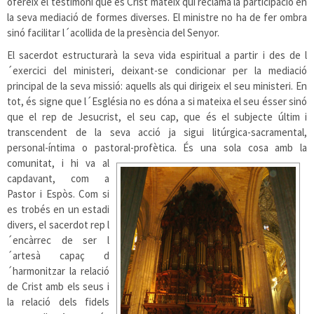
ofereix el testimoni que és Crist mateix qui reclama la participació en
la seva mediació de formes diverses. El ministre no ha de fer ombra
sinó facilitar l´acollida de la presència del Senyor.
El sacerdot estructurarà la seva vida espiritual a partir i des de l
´exercici del ministeri, deixant-se condicionar per la mediació
principal de la seva missió: aquells als qui dirigeix el seu ministeri. En
tot, és signe que l´Església no es dóna a si mateixa el seu ésser sinó
que el rep de Jesucrist, el seu cap, que és el subjecte últim i
transcendent de la seva acció ja sigui litúrgica-sacramental,
personal-íntima o pastoral-profètica. És una sola cosa amb la
comunitat, i hi va al
capdavant, com a
Pastor i Espòs. Com si
es trobés en un estadi
divers, el sacerdot rep l
´encàrrec de ser l
´artesà capaç d
´harmonitzar la relació
de Crist amb els seus i
la relació dels fidels