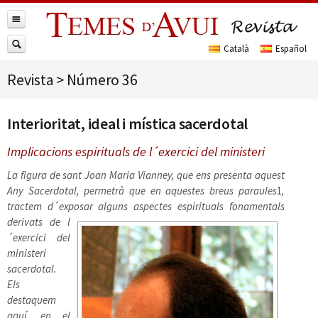
Revista
>
Número 36
Interioritat, ideal i mística sacerdotal
Implicacions espirituals de l´exercici del ministeri
La figura de sant Joan Maria Vianney, que ens presenta aquest
Any Sacerdotal, permetrà que en aquestes breus paraules
1
,
tractem d´exposar alguns aspectes espirituals
fonamentals
derivats de l
´exercici del
ministeri
sacerdotal.
Els
destaquem
aquí, en el