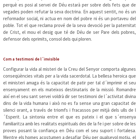
perquè es posi al servei de Déu estarà per sobre dels fets que de
vegades poden refutar la seva doctrina. En aquest sentit, no és un
reformador social, ni actua en nom del pobre ni és un portaveu del
poble. Tot el que reclama prové de la seva devoció per la paternitat
de Crist, el mou el desig que té de Déu de ser Pare dels pobres,
defensor dels oprimits, consol dels qui ploren.
Com a testimoni de l´invisible
Configurar la vida al misteri de la Creu del Senyor comporta algunes
conseqüències vitals per a la vida sacerdotal. La bellesa heroica que
el ministeri amaga és la capacitat de patir per tal d´imprimir el seu
ensenyament en els mateixos destinataris de la missió. Romandre
així en el seu sant servei voldrà dir ser testimoni de l´activitat divina
dins de la vida humana i això no es fa sense una gran capacitat de
silenci orant, a través de triomfs i fracassos per mitjà dels ulls de l
´Esperit. La sintonia entre el que es pateix i el que s´ensenya
familiaritza amb les realitats espirituals des de la fe i per sobre de les
proves posant la confiança en Déu com el seu suport i fortalesa.
Mentre els homes acostumen a desafiar Déu per qualsevol motiu, el