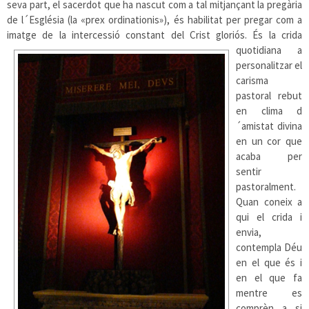
seva part, el sacerdot que ha nascut com a tal mitjançant la pregària
de l´Església (la «prex ordinationis»), és habilitat per pregar com a
imatge de la intercessió
constant del Crist gloriós. És la crida
quotidiana a
personalitzar el
carisma
pastoral rebut
en clima d
´amistat divina
en un cor que
acaba per
sentir
pastoralment.
Quan coneix a
qui el crida i
envia,
contempla Déu
en el que és i
en el que fa
mentre es
comprèn a si