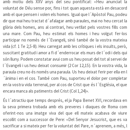
amb motiu dels XXV anys del seu pontificat: «Heu anunciat la
voluntat de Déu sense por, fins i tot quan aquesta està en desacord
amb el que pensen i volen els homes. Igual que l´Apòstol Pau, podeu
dir que mai heu tractat d´afalagar amb paraules, mai no heu cercat la
glòria dels homes, ans al contrari, heu vetllat pels vostres fills com
una mare. Com Pau, heu estimat els homes i heu volgut fer-los
participar no només de l´Evangeli, sinó també de la vostra mateixa
vida (cf. 1 Te 2,5-8). Heu carregat amb les crítiques i els insults, però,
suscitant gratitud i amor a fi d´enderrocar els murs de l´odi i dels qui
són lluny. Podem constatar avui com us heu posat del tot al servei de
l´Evangeli i us heu deixat consumir (2 Cor 12,15). En la vostra vida, la
paraula creu no és només una paraula. Us heu deixat ferir per ella en l
´ànima i en el cos. També com Pau, suporteu el dolor per completar
en la vostra vida terrenal, per al cos de Crist que és l´Església, el que
encara manca als patiments del Crist (Col 1,24)».
És l´atractiu que temps després, el ja Papa Benet XVI, recordava en
la seva primera trobada amb els preveres i diaques de Roma com
oferint-nos una imatge viva del que ell mateix acabava de viure
escollit com a successor de Pere: «Del Senyor Jesucrist, que es va
sacrificar a si mateix per fer la voluntat del Pare, n´aprenem, a més, l