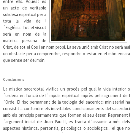
entre ells. Aquest és
un acte de veritable
solidesa espiritual per a
tota la vida de l
´Església. Tot el viscut
serà en nom de la
mateixa persona de
Crist, de tot el Cos i en nom propi. La seva unió amb Crist no serà mai
un obstacle per a comprendre, respondre o estar en el món encara
que sense ser del món.
Conclusions
La mística sacerdotal vivifica un procés pel qual la vida interior s
´ordena en funció de l´impuls espiritual imprès pel sagrament de l
´Orde. El risc permanent de la teologia del sacerdoci ministerial ha
consistit a confondre els inevitables condicionaments del sacerdoci
amb els principis permanents que formen el seu ésser. Reprenent l
´argument inicial de Joan Pau II, es tracta d´assumir a més dels
aspectes històrics, personals, psicològics o sociològics... el que no