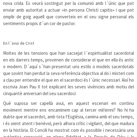
nova crida. Es veurà sostingut per la comunió amb l´únic que pot
enviar amb autoritat a actuar «in persona Christi capitis» i que pot
omplir de goig aquell que converteix en el seu signe personal els
sentiments propis d´un cor de pastor.
En l´avui de Crist
Moltes de les tensions que han sacsejat l´espiritualitat sacerdotal
en els darrers temps, provenen de considerar el que en ella és antic
o modern. D´aquí s´han presentat uns estils o models sacerdotals
que sovint han perdut la seva referència objectiva al do i misteri com
a clau per entendre el que en el sacerdoci és l´únic necessari. Així ho
escrivia Joan Pau II tot explicant les seves vivències amb motiu del
cinquantè aniversari del seu sacerdoci:
Què suposa ser capellà avui, en aquest escenari en continu
moviment mentre ens encaminem cap al tercer mil·lenni? No hi ha
dubte que el sacerdot, amb tota l'Església, camina amb el seu temps,
i és oient atent i benèvol, però alhora crític i vigilant, del que madura
en la història. El Concili ha mostrat com és possible i necessària una
autèntica renovació, en plena fidelitat a la Paraula de Déu i la