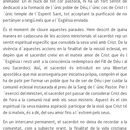
animador. En el nucli de tot cor pastoral, hi ha un fort sentit de
dedicació a la formació de l´únic poble de Déu, l´únic cos de Crist i l
´únic temple de l´Esperit Sant, tot acceptant la purificació de no
pertànyer a ningú més que a l´Església enviada.
És el moment de cloure aquestes paraules. Hem descrit de quina
manera en cadascuna de les accions ministerials el sacerdot rep un
sentit espiritual específic que consolida la seva unió amb Crist. De la
vivència d´aquestes accions en la finalitat de la missió eclesial, en
depèn que el sacerdot creixi en el mateix amor de Crist que és l
´Església i resti unit a la consciència redemptora del Fill de Déu i al
seu Sacerdoci. Així, el sacerdot és introduït en una llibertat
apostòlica que mai aconseguiria per iniciativa pròpia, comprèn el que
ha de patir per formar un poble que ha de ser de Déu i per cuidar la
comunió eclesial instaurada al preu de la Sang de l´únic Pastor. Per l
´exercici del ministeri, el sacerdot pot passar de considerar Crist des
de fora a la comunió real amb els seus misteris. Aquest és el cim
espiritual i la seva màxima aspiració: participar de la visió que Crist té
de si mateix, és a dir, del seu amor fins a l´extrem pels seus.
En un intercanvi permanent, el sacerdot no deixa de recordar a la
comunitat, com a subjecte orant, la finalitat de la vida cristiana: