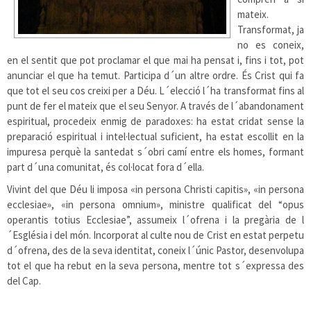
mateix.
Transformat, ja
no es coneix,
en el sentit que pot proclamar el que mai ha pensat i, fins i tot, pot
anunciar el que ha temut. Participa d´un altre ordre. És Crist qui fa
que tot el seu cos creixi per a Déu. L´elecció l´ha transformat fins al
punt de fer el mateix que el seu Senyor. A través de l´abandonament
espiritual, procedeix enmig de paradoxes: ha estat cridat sense la
preparació espiritual i intel·lectual suficient, ha estat escollit en la
impuresa perquè la santedat s´obri camí entre els homes, formant
part d´una comunitat, és col·locat fora d´ella.
Vivint del que Déu li imposa «in persona Christi capitis», «in persona
ecclesiae», «in persona omnium», ministre qualificat del “opus
operantis totius Ecclesiae”, assumeix l´ofrena i la pregària de l
´Església i del món. Incorporat al culte nou de Crist en estat perpetu
d´ofrena, des de la seva identitat, coneix l´únic Pastor, desenvolupa
tot el que ha rebut en la seva persona, mentre tot s´expressa des
del Cap.