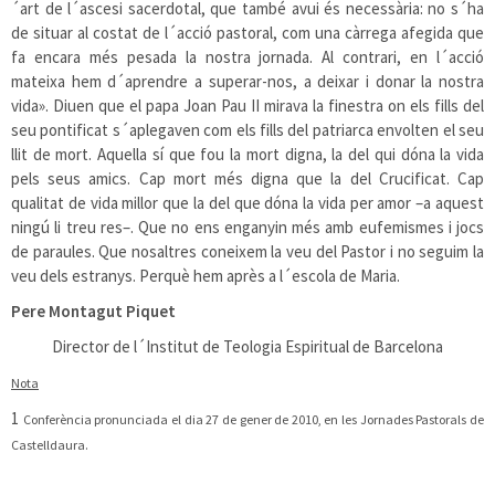
´art de l´ascesi sacerdotal, que també avui és necessària: no s´ha
de situar al costat de l´acció pastoral, com una càrrega afegida que
fa encara més pesada la nostra jornada. Al contrari, en l´acció
mateixa hem d´aprendre a superar-nos, a deixar i donar la nostra
vida». Diuen que el papa Joan Pau II mirava la finestra on els fills del
seu pontificat s´aplegaven com els fills del patriarca envolten el seu
llit de mort. Aquella sí que fou la mort digna, la del qui dóna la vida
pels seus amics. Cap mort més digna que la del Crucificat. Cap
qualitat de vida millor que la del que dóna la vida per amor –a aquest
ningú li treu res–. Que no ens enganyin més amb eufemismes i jocs
de paraules. Que nosaltres coneixem la veu del Pastor i no seguim la
veu dels estranys. Perquè hem après a l´escola de Maria.
Pere Montagut Piquet
Director de l´Institut de Teologia Espiritual de Barcelona
Nota
1
Conferència pronunciada el dia 27 de gener de 2010, en les Jornades Pastorals de
Castelldaura.