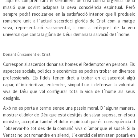
´aquí es compren tant el sentiment de crisi com la urgència de la
missió que sovint aclapara la seva consciència espiritual. Però
sempre podrà recolzar-se en la satisfacció interior que li produeix
romandre unit a l´actual sacerdoci gloriós de Crist com a imatge
seva, representació sacramental, i com a intèrpret de la veu
universal que canta la glòria de Déu i demana la salvació de l´home.
Donant únicament el Crist
Correspon al sacerdot donar als homes el Redemptor en persona. Els
aspectes socials, polítics o econòmics es podran trobar en diversos
professionals. Els fidels tenen dret a trobar en el sacerdot algú
capaç d´interioritzar, entendre, simpatitzar i defensar la voluntat
viva de Déu que vol configurar tota la vida de l´home als seus
designis.
Això no es porta a terme sense una passió moral. D´alguna manera,
mostrar el dolor de Déu que està desitjós de salvar suposa, en el seu
ministre, acceptar també el dolor espiritual que és conseqüència d
´observar-ho tot des de la comunió viva d´amor que el sosté. Si la
Veritat no pot romandre en silenci, l´exercici del ministeri posarà en