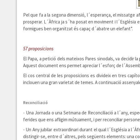
Pel que fa a la segona dimensió, l´esperança, el missatge af
prosperar. L´Àfrica ja s´ha posat en moviment i l´Església es
formigues ben organitzat és capaç d´abatre un elefant”.
57 proposicions
El Papa, a petició dels mateixos Pares sinodals, va decidir l
Aquest document ens permet apreciar l´esforç de l´Assembl
El cos central de les proposicions es divideix en tres capít
inclouen una gran varietat de temes. A continuació assenyal
Reconciliació
- Una Jornada o una Setmana de Reconciliació a l´any, espec
ferides que ens afligim mútuament, i per reconciliar persones
- Un Any jubilar extraordinari durant el qual l´Església a l´À
distingir-se, entre d´altres, pels següents elements: una co