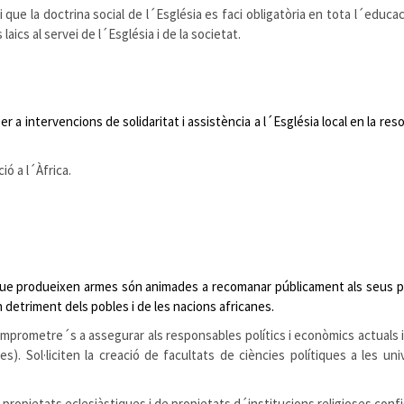
i que la doctrina social de l´Església es faci obligatòria en tota l´edu
aics al servei de l´Església i de la societat.
r a intervencions de solidaritat i assistència a l´Església local en la res
ió a l´Àfrica.
ue produeixen armes són animades a recomanar públicament als seus prop
n detriment dels pobles i de les nacions africanes.
omprometre´s a assegurar als responsables polítics i econòmics actuals i f
. Sol·liciten la creació de facultats de ciències polítiques a les univ
de propietats eclesiàstiques i de propietats d´institucions religioses con