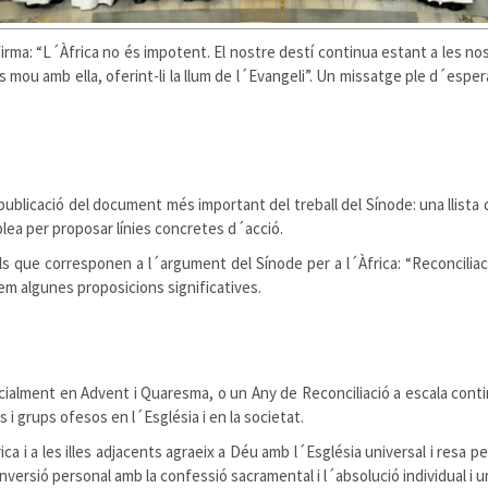
irma: “L´Àfrica no és impotent. El nostre destí continua estant a les nos
 mou amb ella, oferint-li la llum de l´Evangeli”. Un missatge ple d´esper
a publicació del document més important del treball del Sínode: una llista
ea per proposar línies concretes d´acció.
ols que corresponen a l´argument del Sínode per a l´Àfrica: “Reconciliaci
em algunes proposicions significatives.
ialment en Advent i Quaresma, o un Any de Reconciliació a escala conti
 i grups ofesos en l´Església i en la societat.
frica i a les illes adjacents agraeix a Déu amb l´Església universal i resa 
nversió personal amb la confessió sacramental i l´absolució individual i 