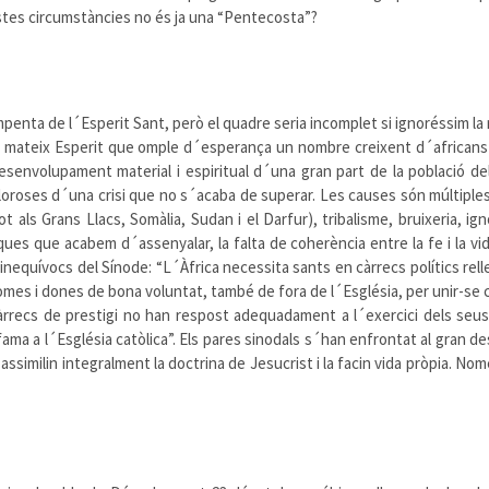
stes circumstàncies no és ja una “Pentecosta”?
mpenta de l´Esperit Sant, però el quadre seria incomplet si ignoréssim la
l mateix Esperit que omple d´esperança un nombre creixent d´africans qu
esenvolupament material i espiritual d´una gran part de la població d
oroses d´una crisi que no s´acaba de superar. Les causes són múltiples
als Grans Llacs, Somàlia, Sudan i el Darfur), tribalisme, bruixeria, igno
ques que acabem d´assenyalar, la falta de coherència entre la fe i la v
inequívocs del Sínode: “L´Àfrica necessita sants en càrrecs polítics relle
 homes i dones de bona voluntat, també de fora de l´Església, per unir-se 
recs de prestigi no han respost adequadament a l´exercici dels seus c
la fama a l´Església catòlica”. Els pares sinodals s´han enfrontat al gra
ssimilin integralment la doctrina de Jesucrist i la facin vida pròpia. Nomé