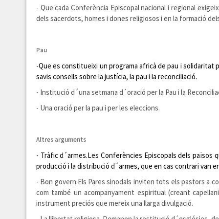
- Que cada Conferència Episcopal nacional i regional exigeix
dels sacerdots, homes i dones religiosos i en la formació dels l
Pau
-
Que es constitueixi un programa africà de pau i solidaritat pe
savis consells sobre la justícia, la pau i la reconciliació.
- Institució d´una setmana d´oració per la Pau i la Reconciliac
- Una oració per la pau i per les eleccions.
Altres arguments
-
Tràfic d´armes.
Les Conferències Episcopals dels països q
producció i la distribució d´armes, que en cas contrari van e
- Bon govern.
Els Pares sinodals inviten tots els pastors a c
com també un acompanyament espiritual (creant capellanies)
instrument preciós que mereix una llarga divulgació.
- La llibertat religiosa. Demanen la restitució d´esglésies, 