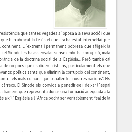
 resistència que tantes vegades s´oposa a la seva acció i que
e han abraçat la fe és el que ara ha estat interpel·lat per
el continent. L´extrema i permanent pobresa que afligeix la
 i el Sínode les ha assenyalat sense embuts: corrupció, mala
rància de la doctrina social de la Església... Però també cal
ida de no pocs que es diuen cristians, particularment els que
vants: polítics sants que eliminin la corrupció del continent,
contra els mals comuns que tenallen les nostres nacions”. Els
àrrecs. El Sínode els convida a penedir-se i deixar l´espai
n desafiament que representa donar una formació adequada a la
s així l´Església a l´Àfrica podrà ser veritablement “sal de la