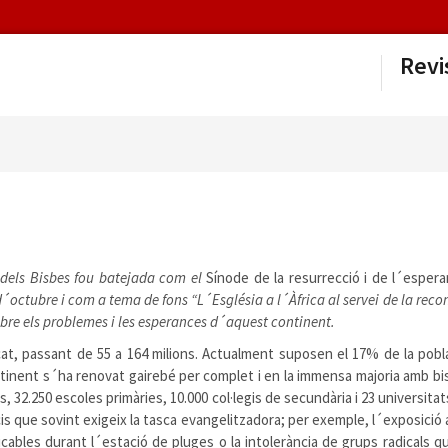
Revi
 dels Bisbes fou batejada com el
Sínode de la resurrecció i de l´esper
 d´octubre i com a tema de fons “L´Església a l´Àfrica al servei de la reconc
obre els problemes i les esperances d´aquest continent.
licat, passant de 55 a 164 milions. Actualment suposen el 17% de la pobl
continent s´ha renovat gairebé per complet i en la immensa majoria amb b
, 32.250 escoles primàries, 10.000 col·legis de secundària i 23 universitats
icis que sovint exigeix la tasca evangelitzadora; per exemple, l´exposici
icables durant l´estació de pluges o la intolerància de grups radicals q