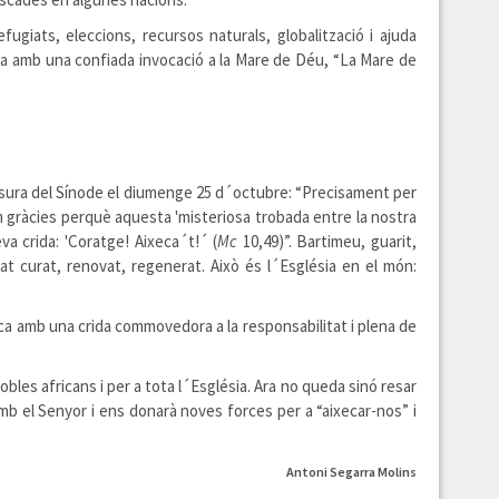
giats, eleccions, recursos naturals, globalització i ajuda
caba amb una confiada invocació a la Mare de Déu, “La Mare de
ausura del Sínode el diumenge 25 d´octubre: “Precisament per
m gràcies perquè aquesta 'misteriosa trobada entre la nostra
a crida: 'Coratge! Aixeca´t!´ (
Mc
10,49)”. Bartimeu, guarit,
at curat, renovat, regenerat. Això és l´Església en el món:
rica amb una crida commovedora a la responsabilitat i plena de
es africans i per a tota l´Església. Ara no queda sinó resar
b el Senyor i ens donarà noves forces per a “aixecar-nos” i
Antoni Segarra Molins