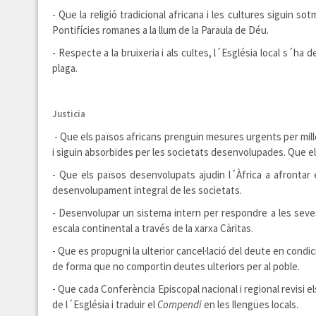
- Que la religió tradicional africana i les cultures siguin s
Pontifícies romanes a la llum de la Paraula de Déu.
- Respecte a la bruixeria i als cultes, l´Església local s´ha
plaga.
Justicia
- Que els països africans prenguin mesures urgents per millor
i siguin absorbides per les societats desenvolupades. Que els
- Que els països desenvolupats ajudin l´Àfrica a afrontar
desenvolupament integral de les societats.
- Desenvolupar un sistema intern per respondre a les seves
escala continental a través de la xarxa Càritas.
- Que es propugni la ulterior cancel·lació del deute en condic
de forma que no comportin deutes ulteriors per al poble.
- Que cada Conferència Episcopal nacional i regional revisi el
de l´Església i traduir el
Compendi
en les llengües locals.