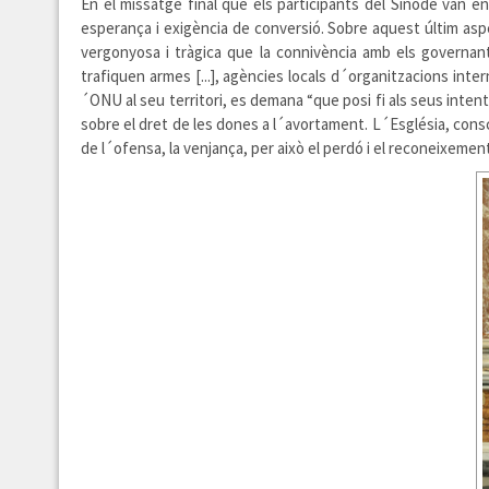
En el missatge final que els participants del Sínode van 
esperança i exigència de conversió. Sobre aquest últim aspec
vergonyosa i tràgica que la connivència amb els governan
trafiquen armes [...], agències locals d´organitzacions inte
´ONU al seu territori, es demana “que posi fi als seus intents 
sobre el dret de les dones a l´avortament. L´Església, consc
de l´ofensa, la venjança, per això el perdó i el reconeixement