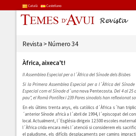
Català
Castellano
Revista
>
Número 34
Àfrica, aixeca't!
II Assemblea Especial per a l´Àfrica del Sínode dels Bisbes
Si la Primera Assemblea Especial per a l´Àfrica del Sínode
Especial com el Sínode d´una
nova
Pentecosta
. Del 4 al 25
pau”, el Romà Pontífex i 239 Pares sinodals han reflexionat s
En els últims trenta anys, els catòlics d´Àfrica s´han trip
´anterior Sínode africà a l´abril de 1994, l´episcopat del 
local. Actualment, l´Església dirigeix 12.500 escoles maternals
l´Àfrica crida encara més l´atenció si considerem els sacrif
el paludisme, els difícils desplaçaments per camins impract