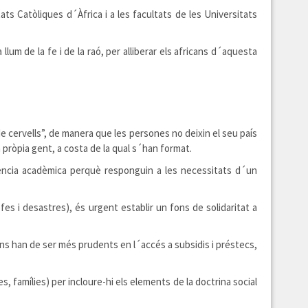
tats Catòliques d´Àfrica i a les facultats de les Universitats
lum de la fe i de la raó, per alliberar els africans d´aquesta
de cervells”, de manera que les persones no deixin el seu país
a pròpia gent, a costa de la qual s´han format.
·lència acadèmica perquè responguin a les necessitats d´un
s i desastres), és urgent establir un fons de solidaritat a
icans han de ser més prudents en l´accés a subsidis i préstecs,
s, famílies) per incloure-hi els elements de la doctrina social