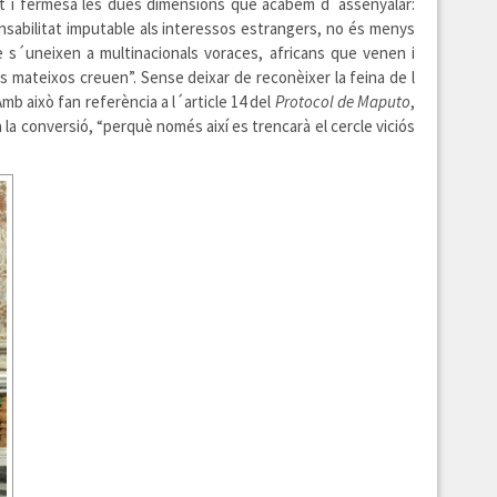
dat i fermesa les dues dimensions que acabem d´assenyalar:
ponsabilitat imputable als interessos estrangers, no és menys
 s´uneixen a multinacionals voraces, africans que venen i
ls mateixos creuen”. Sense deixar de reconèixer la feina de l
Amb això fan referència a l´article 14 del
Protocol de Maputo
,
la conversió, “perquè només així es trencarà el cercle viciós