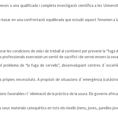
otmeses a una qualificada i completa investigació científica a les Universi
 de basar en una confrontació equilibrada que estudiï aquest fenomen a la l
ar les condicions de vida i de treball al continent per prevenir la “fuga 
 professionals exerceixin un sentit de sacrifici i de servei envers la sev
 el problema de “la fuga de cervells”, desenvolupant centres d´excel
 pròpies necessitats. A propòsit de situacions d´emergència (catàstrofe
ions favorables i l´eliminació de la pràctica de la usura. Els governs afr
s seus materials catequètics en tots els nivells (nens, joves, parelles jove