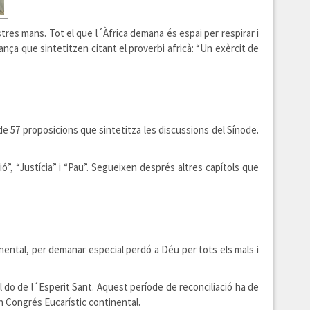
tres mans. Tot el que l´Àfrica demana és espai per respirar i
ança que sintetitzen citant el proverbi africà: “Un exèrcit de
 de 57 proposicions que sintetitza les discussions del Sínode.
ó”, “Justícia” i “Pau”. Segueixen després altres capítols que
nental, per demanar especial perdó a Déu per tots els mals i
pel do de l´Esperit Sant. Aquest període de reconciliació ha de
un Congrés Eucarístic continental.