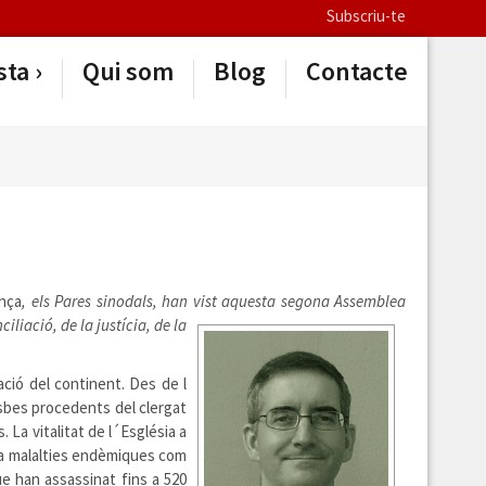
Subscriu-te
sta
Qui som
Blog
Contacte
ança
, els Pares sinodals, han vist aquesta segona Assemblea
iliació, de la justícia, de la
ació del continent. Des de l
isbes procedents del clergat
. La vitalitat de l´Església a
ó a malalties endèmiques com
ue han assassinat fins a 520