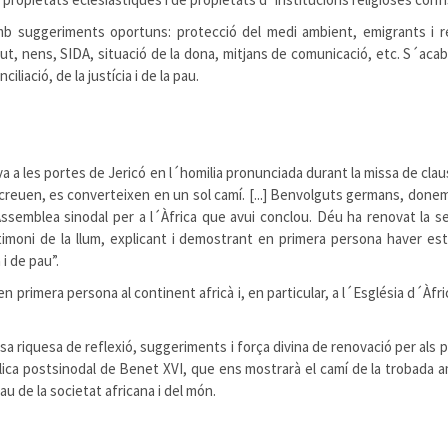
mb suggeriments oportuns: protecció del medi ambient, emigrants i refu
entut, nens, SIDA, situació de la dona, mitjans de comunicació, etc. S´a
iliació, de la justícia i de la pau.
va a les portes de Jericó en l´homilia pronunciada durant la missa de cl
ncreuen, es converteixen en un sol camí. [...] Benvolguts germans, done
semblea sinodal per a l´Àfrica que avui conclou. Déu ha renovat la sev
imoni de la llum, explicant i demostrant en primera persona haver est
i de pau”.
en primera persona al continent africà i, en particular, a l´Església d´Àf
quesa de reflexió, suggeriments i força divina de renovació per als pobl
ica postsinodal de Benet XVI, que ens mostrarà el camí de la trobada am
au de la societat africana i del món.