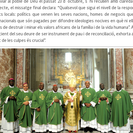
enviar al poble de Déu el passat 23 d´octubre, s´hi recullen amb clare
te, el missatge final declara: “Qualsevol que sigui el nivell de la res
ts locals: polítics que venen les seves nacions, homes de negocis que
rnacionals que són pagades per difondre ideologies nocives en què ni el
de destruir i minar els valors africans de la família i de la vida humana”. 
ient del seu deure de ser instrument de pau i de reconciliació, exhorta a 
 de les culpes és crucial”.