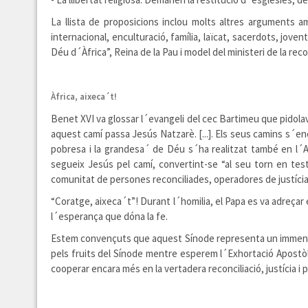
La llista de proposicions inclou molts altres arguments a
internacional, enculturació, família, laïcat, sacerdots, jov
Déu d´Àfrica”, Reina de la Pau i model del ministeri de la reconc
Àfrica, aixeca´t!
Benet XVI va glossar l´evangeli del cec Bartimeu que pidola
aquest camí passa Jesús Natzarè. [...]. Els seus camins s´e
pobresa i la grandesa´ de Déu s´ha realitzat també en l´As
segueix Jesús pel camí, convertint-se “al seu torn en test
comunitat de persones reconciliades, operadores de justícia 
“Coratge, aixeca´t”! Durant l´homilia, el Papa es va adreçar 
l´esperança que dóna la fe.
Estem convençuts que aquest Sínode representa un immensa ri
pels fruits del Sínode mentre esperem l´Exhortació Apostòl
cooperar encara més en la vertadera reconciliació, justícia i p