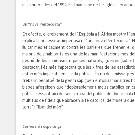
missioners des del 1994. El dinamisme de l´Església en aque
Un “nova Pentecosta”
En efecte, el creixement de l´Església a l´Àfrica mostra l´e
explica la necessitat imperiosa d´“una nova Pentecosta”. E
lluitar més eficaçment contra les barreres que frenen el d
majoria dels habitants és una de les manifestacions més dol
gestió de les immenses riqueses naturals, guerres (sobretot 
destacar, i és més important que les xifres de les estadísti
estan més implicats en la vida pública. És un dels missatges 
treballin per al bé de la gent i sàpiguen entusiasmar altres
bisbes afegeixen que “deplorablement molts catòlics en càr
públic, cessant així de ser la ruïna del poble i de donar ma
multitud de fidels que abracen la fe catòlica, de manera que a
terra” i “llum del món”.
Conversió i esperança