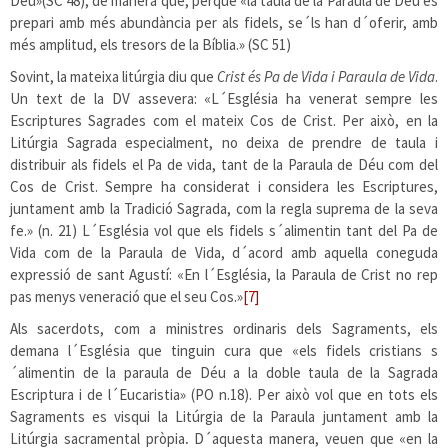
Déu»(SC 48), de manera que, perquè «la taula de la Paraula de Déu es
prepari amb més abundància per als fidels, se´ls han d´oferir, amb
més amplitud, els tresors de la Bíblia.» (SC 51)
Sovint, la mateixa litúrgia diu que
Crist és Pa de Vida i Paraula de Vida
.
Un text de la DV assevera: «L´Església ha venerat sempre les
Escriptures Sagrades com el mateix Cos de Crist. Per això, en la
Litúrgia Sagrada especialment, no deixa de prendre de taula i
distribuir als fidels el Pa de vida, tant de la Paraula de Déu com del
Cos de Crist. Sempre ha considerat i considera les Escriptures,
juntament amb la Tradició Sagrada, com la regla suprema de la seva
fe.» (n. 21) L´Església vol que els fidels s´alimentin tant del Pa de
Vida com de la Paraula de Vida, d´acord amb aquella coneguda
expressió de sant Agustí: «En l´Església, la Paraula de Crist no rep
pas menys veneració que el seu Cos.»
[7]
Als sacerdots, com a ministres ordinaris dels Sagraments, els
demana l´Església que tinguin cura que «els fidels cristians s
´alimentin de la paraula de Déu a la doble taula de la Sagrada
Escriptura i de l´Eucaristia» (PO n.18). Per això vol que en tots els
Sagraments es visqui la Litúrgia de la Paraula juntament amb la
Litúrgia sacramental pròpia
.
D´aquesta manera, veuen que «en la