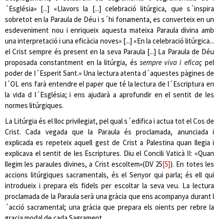
´Església» [...] «Llavors la [...] celebració litúrgica, que s´inspira
sobretot en la Paraula de Déu i s´hi fonamenta, es converteix en un
esdeveniment nou i enriqueix aquesta mateixa Paraula divina amb
una interpretació i una eficàcia noves» [...] «En la celebració litúrgica...
el Crist sempre és present en la seva Paraula [...] La Paraula de Déu
proposada constantment en la litúrgia, és
sempre viva i eficaç
pel
poder de l´Esperit Sant.» Una lectura atenta d´aquestes pàgines de
l´OL ens farà entendre el paper que té la lectura de l´Escriptura en
la vida d l´Església; i ens ajudarà a aprofundir en el sentit de les
normes litúrgiques.
La Litúrgia és el lloc privilegiat, pel qual s´edifica i actua tot el Cos de
Crist. Cada vegada que la Paraula és proclamada, anunciada i
explicada es repeteix aquell gest de Crist a Palestina quan llegia i
explicava el sentit de les Escriptures. Diu el Concili Vaticà II: «Quan
llegim les paraules divines, a Crist escoltem»
(DV 25
[5]
). En totes les
accions litúrgiques sacramentals, és el Senyor qui parla; és ell qui
introdueix i prepara els fidels per escoltar la seva veu. La lectura
proclamada de la Paraula serà una gràcia que ens acompanya durant l
´acció sacramental; una gràcia que prepara els oients per rebre la
gracia modal de cada Sagrament.