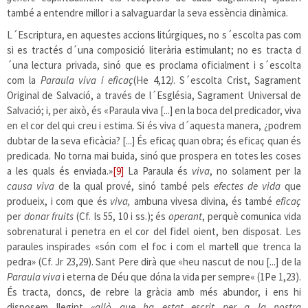
també a entendre millor i a salvaguardar la seva essència dinàmica.
L´Escriptura, en aquestes accions litúrgiques, no s´escolta pas com
si es tractés d´una composició literària estimulant; no es tracta d
´una lectura privada, sinó que es proclama oficialment i s´escolta
com la
Paraula viva i eficaç
(He 4,12
)
. S´escolta Crist, Sagrament
Original de Salvació, a través de l´Església, Sagrament Universal de
Salvació; i, per això, és «Paraula viva [...] en la boca del predicador, viva
en el cor del qui creu i estima. Si és viva d´aquesta manera, ¿podrem
dubtar de la seva eficàcia? [...] És eficaç quan obra; és eficaç quan és
predicada. No torna mai buida, sinó que prospera en totes les coses
a les quals és enviada.»
[9]
La Paraula és
viva
, no solament per la
causa viva
de la qual prové, sinó també pels
efectes de
vida
que
produeix, i com que és
viva,
ambuna vivesa divina, és també
eficaç
per
donar fruits
(Cf. Is 55, 10 i ss.); és
operant
, perquè comunica vida
sobrenatural i penetra en el cor del fidel oient, ben disposat. Les
paraules inspirades «són com el foc i com el martell que trenca la
pedra» (Cf. Jr 23,29). Sant Pere dirà que «heu nascut de nou [...] de la
Paraula viva
i eterna de Déu que dóna la vida per sempre« (1Pe 1,23).
És tracta, doncs, de rebre la gràcia amb més abundor, i ens hi
disposem llegint
«allò que ha estat escrit per a
la nostra