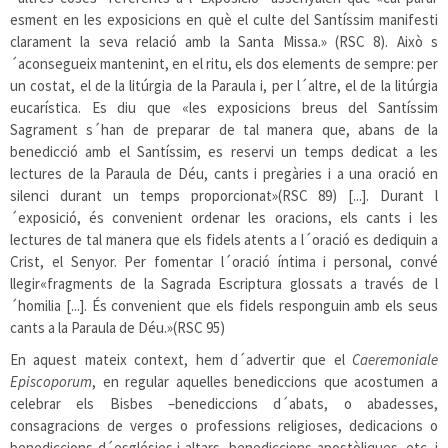
esment en les exposicions en què el culte del Santíssim manifesti
clarament la seva relació amb la Santa Missa.» (RSC 8). Això s
´aconsegueix mantenint, en el ritu, els dos elements de sempre: per
un costat, el de la litúrgia de la Paraula i, per l´altre, el de la litúrgia
eucarística. Es diu que «les exposicions breus del Santíssim
Sagrament s´han de preparar de tal manera que, abans de la
benedicció amb el Santíssim, es reservi un temps dedicat a les
lectures de la Paraula de Déu, cants i pregàries i a una oració en
silenci durant un temps proporcionat»(RSC 89) [...]. Durant l
´exposició, és convenient ordenar les oracions, els cants i les
lectures de tal manera que els fidels atents a l´oració es dediquin a
Crist, el Senyor. Per fomentar l´oració íntima i personal, convé
llegir«fragments de la Sagrada Escriptura glossats a través de l
´homilia [...]. És convenient que els fidels responguin amb els seus
cants a la Paraula de Déu.»(RSC 95)
En aquest mateix context, hem d´advertir que el
Caeremoniale
Episcoporum
, en regular aquelles benediccions que acostumen a
celebrar els Bisbes –benediccions d´abats, o abadesses,
consagracions de verges o professions religioses, dedicacions o
benediccions d´esglésies i altars, benediccions apostòliques, etc. i