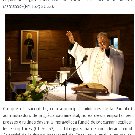
instrucció»
(Rm 15,4; SC 33).
Cal que els sacerdots, com a principals ministres de la Paraula i
administradors de la gràcia sacramental, no es deixin emportar per
presses o rutines davant la meravellosa funció de proclamar i explicar
les Escriptures (Cf. SC 52). La Litúrgia s´ha de considerar com «l