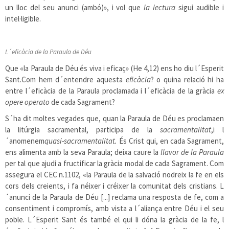
un lloc del seu anunci (ambó)», i vol que
la lectura
sigui audible i
intel·ligible.
L´eficàcia de la Paraula de Déu
Que «la Paraula de Déu és viva i eficaç» (He 4,12) ens ho diu l´Esperit
Sant.Com hem d´entendre aquesta
eficàcia
? o quina relació hi ha
entre l´eficàcia de la Paraula proclamada i l´eficàcia de la gràcia
ex
opere operato
de cada Sagrament?
S´ha dit moltes vegades que, quan la Paraula de Déu es proclamaen
la litúrgia sacramental, participa de la
sacramentalitat
,i l
´anomenem
quasi-sacramentalitat.
És Crist qui, en cada Sagrament,
ens alimenta amb la seva Paraula; deixa caure la
llavor de la Paraula
per tal que ajudi a fructificar la gràcia modal de cada Sagrament. Com
assegura el CEC n.1102, «la Paraula de la salvació nodreix la fe en els
cors dels creients, i fa néixer i créixer la comunitat dels cristians. L
´anunci de la Paraula de Déu [...] reclama una resposta de fe, com a
consentiment i compromís, amb vista a l´aliança entre Déu i el seu
poble. L´Esperit Sant és també el qui li dóna la gràcia de la fe, l