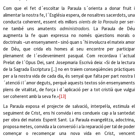
Com que el fet d´escoltar la Paraula s´orienta a donar fruit i
alimentar la nostra fe, l´Església espera, de nosaltres sacerdots, una
conducta coherent, essent els millors
oients de la Paraula
per ser-
ne també uns amatents
administradors
. La Paraula de Déu
augmenta la fe quan expressa no només qüestions morals o
doctrinals –un ensenyament– sinó quan s´hi involucra el mateix amor
de Déu, que crida els homes al seu encontre per participar
plenament de l´esdeveniment pasqual. Com recordava l´actual
Prelat de l´Opus Dei, sant Josepmaria Escrivà deia: «Si de la lectura
de la Sagrada Escriptura [...] no en traiem conseqüències pràctiques
per a la nostra vida de cada dia, és senyal que falta per part nostra l
´atenció i l´amor deguts, perquè aquests textos són ensenyaments
plens de vitalitat, de força i d´aplicació per a tot cristià que vulgui
ser coherent amb la seva fe.»
[13]
La Paraula exposa el projecte de salvació, interpel·la, estimula el
seguiment de Crist, ens hi convida i ens condueix cap a la santedat
per obra del mateix Esperit Sant. La Paraula evangelitza, adoctrina,
proposa metes, convida a la conversió i a la reparació per tal de poder
començar o recomençar una nova vida en Crist, vencent