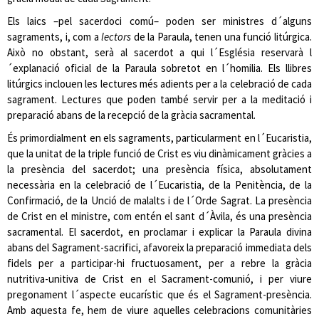
Els laics –pel sacerdoci comú– poden ser ministres d´alguns
sagraments, i, com a
lectors
de la Paraula, tenen una funció litúrgica.
Això no obstant, serà al sacerdot a qui l´Església reservarà l
´explanació oficial de la Paraula sobretot en l´homilia. Els llibres
litúrgics inclouen les lectures més adients per a la celebració de cada
sagrament. Lectures que poden també servir per a la meditació i
preparació abans de la recepció de la gràcia sacramental.
És primordialment en els sagraments, particularment en l´Eucaristia,
que la unitat de la triple funció de Crist es viu dinàmicament gràcies a
la presència del sacerdot; una presència física, absolutament
necessària en la celebració de l´Eucaristia, de la Penitència, de la
Confirmació, de la Unció de malalts i de l´Orde Sagrat. La presència
de Crist en el ministre, com entén el sant d´Àvila, és una presència
sacramental. El sacerdot, en proclamar i explicar la Paraula divina
abans del Sagrament-sacrifici, afavoreix la preparació immediata dels
fidels per a participar-hi fructuosament, per a rebre la gràcia
nutritiva-unitiva de Crist en el Sacrament-comunió, i per viure
pregonament l´aspecte eucarístic que és el Sagrament-presència.
Amb aquesta fe, hem de viure aquelles celebracions comunitàries