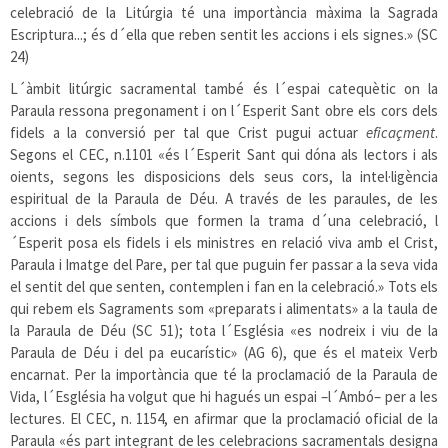
celebració de la Litúrgia té una importància màxima la Sagrada
Escriptura...; és d´ella que reben sentit les accions i els signes.» (SC
24)
L´àmbit litúrgic sacramental també és l´espai catequètic on la
Paraula ressona pregonament i on l´Esperit Sant obre els cors dels
fidels a la conversió per tal que Crist pugui actuar
eficaçment
.
Segons el CEC, n.1101 «és l´Esperit Sant qui dóna als lectors i als
oients, segons les disposicions dels seus cors, la intel·ligència
espiritual de la Paraula de Déu. A través de les paraules, de les
accions i dels símbols que formen la trama d´una celebració, l
´Esperit posa els fidels i els ministres en relació viva amb el Crist,
Paraula i Imatge del Pare, per tal que puguin fer passar a la seva vida
el sentit del que senten, contemplen i fan en la celebració.» Tots els
qui rebem els Sagraments som «preparats i alimentats» a la taula de
la Paraula de Déu (SC 51); tota l´Església «es nodreix i viu de la
Paraula de Déu i del pa eucarístic» (AG 6), que és el mateix Verb
encarnat. Per la importància que té la proclamació de la Paraula de
Vida, l´Església ha volgut que hi hagués un espai –l´Ambó– per a les
lectures. El CEC, n. 1154, en afirmar que la proclamació oficial de la
Paraula «és part integrant de les celebracions sacramentals designa