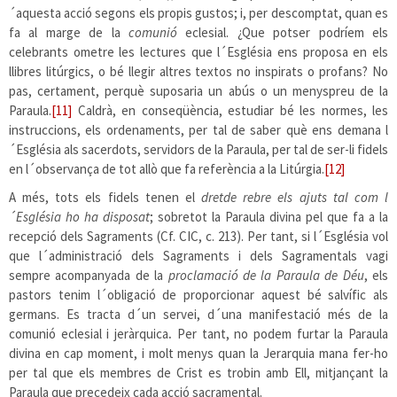
´aquesta acció segons els propis gustos; i, per descomptat, quan es
fa al marge de la
comunió
eclesial. ¿Que potser podríem els
celebrants ometre les lectures que l´Església ens proposa en els
llibres litúrgics, o bé llegir altres textos no inspirats o profans? No
pas, certament, perquè suposaria un abús o un menyspreu de la
Paraula.
[11]
Caldrà, en conseqüència, estudiar bé les normes, les
instruccions, els ordenaments, per tal de saber què ens demana l
´Església als sacerdots, servidors de la Paraula, per tal de ser-li fidels
en l´observança de tot allò que fa referència a la Litúrgia.
[12]
A més, tots els fidels tenen el
dretde rebre els ajuts tal com l
´Església ho ha disposat
; sobretot la Paraula divina pel que fa a la
recepció dels Sagraments (Cf. CIC, c. 213). Per tant, si l´Església vol
que l´administració dels Sagraments i dels Sagramentals vagi
sempre acompanyada de la
proclamació de la Paraula de Déu
, els
pastors tenim l´obligació de proporcionar aquest bé salvífic als
germans. Es tracta d´un servei, d´una manifestació més de la
comunió eclesial i jeràrquica
.
Per tant, no podem furtar la Paraula
divina en cap moment, i molt menys quan la Jerarquia mana fer-ho
per tal que els membres de Crist es trobin amb Ell, mitjançant la
Paraula que precedeix cada acció sacramental.