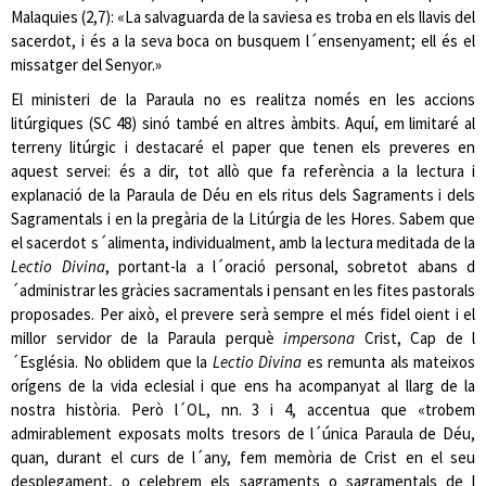
Malaquies (2,7): «La salvaguarda de la saviesa es troba en els llavis del
sacerdot, i és a la seva boca on busquem l´ensenyament; ell és el
missatger del Senyor.»
El ministeri de la Paraula no es realitza només en les accions
litúrgiques (SC 48) sinó també en altres àmbits. Aquí, em limitaré al
terreny litúrgic i destacaré el paper que tenen els preveres en
aquest servei: és a dir, tot allò que fa referència a la lectura i
explanació de la Paraula de Déu en els ritus dels Sagraments i dels
Sagramentals i en la pregària de la Litúrgia de les Hores. Sabem que
el sacerdot s´alimenta, individualment, amb la lectura meditada de la
Lectio Divina
, portant-la a l´oració personal, sobretot abans d
´administrar les gràcies sacramentals i pensant en les fites pastorals
proposades. Per això, el prevere serà sempre el més fidel oient i el
millor servidor de la Paraula perquè
impersona
Crist, Cap de l
´Església. No oblidem que la
Lectio Divina
es remunta als mateixos
orígens de la vida eclesial i que ens ha acompanyat al llarg de la
nostra història. Però l´OL, nn. 3 i 4, accentua que «trobem
admirablement exposats molts tresors de l´única Paraula de Déu,
quan, durant el curs de l´any, fem memòria de Crist en el seu
desplegament, o celebrem els sagraments o sagramentals de l