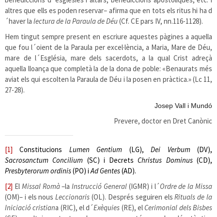
altres que ells es poden reservar– afirma que en tots els ritus hi ha d
´haver la
lectura de la Paraula de Déu
(Cf. CE pars IV, nn.116-1128).
Hem tingut sempre present en escriure aquestes pàgines a aquella
que fou l´oient de la Paraula per excel·lència, a Maria, Mare de Déu,
mare de l´Església, mare dels sacerdots, a la qual Crist adreçà
aquella lloança que completà la de la dona de poble: «Benaurats més
aviat els qui escolten la Paraula de Déu i la posen en pràctica.» (Lc 11,
27-28).
Josep Vall i Mundó
Prevere, doctor en Dret Canònic
[1]
Constitucions
Lumen Gentium
(LG),
Dei Verbum
(DV),
Sacrosanctum Concilium
(SC) i
Decrets
Christus Dominus
(CD),
Presbyterorum ordinis
(PO) i
Ad Gentes
(AD).
[2]
El
Missal Romà
–la
Instrucció General
(IGMR) i l´
Ordre de la Missa
(OM)– i els nous
Leccionaris
(OL). Després seguiren els
Rituals de la
Iniciació cristian
a (RIC), el d´
Exèquies
(RE), el
Cerimonial dels Bisbes