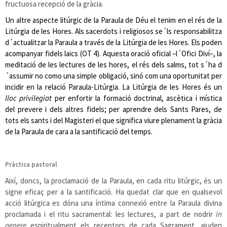
fructuosa recepció de la gràcia.
Un altre aspecte litúrgic de la Paraula de Déu el tenim en el rés de la
Litúrgia de les Hores. Als sacerdots i religiosos se´ls responsabilitza
d´actualitzar la Paraula a través de la Litúrgia de les Hores. Els poden
acompanyar fidels laics (OT 4). Aquesta oració oficial –l´Ofici Diví–, la
meditació de les lectures de les hores, el rés dels salms, tot s´ha d
´assumir no como una simple obligació, sinó com una oportunitat per
incidir en la relació Paraula-Litúrgia. La Litúrgia de les Hores és un
lloc privilegiat
per enfortir la formació doctrinal, ascètica i mística
del prevere i dels altres fidels; per aprendre dels Sants Pares, de
tots els sants i del Magisteri el que significa viure plenament la gràcia
de la Paraula de cara a la santificació del temps.
Pràctica pastoral
Així, doncs, la proclamació de la Paraula, en cada ritu litúrgic, és un
signe eficaç per a la santificació. Ha quedat clar que en qualsevol
acció litúrgica es dóna una íntima connexió entre la Paraula divina
proclamada i el ritu sacramental: les lectures, a part de nodrir
in
genere
espiritualment els receptors de cada Sagrament, ajuden