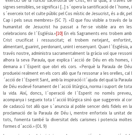
´exercici de la funció sacerdotal de Crist, en la qual, a través de
signes sensibles, se significa i [...] s´opera la santificació de l´home, i
s´exerceix tot el culte públic pel Cos místic de Jesucrist, és a dir, pel
Cap i pels seus membres» (SC 7). «El que fou visible a través de la
humanitat de Jesucrist ha passat a fer-se visible ara en les
celebracions de l´Església.»
[10]
En els Sagraments ens trobem amb
Crist crucificat i ressuscitat; el trobem netejant, enfortint,
alimentant, guarint, perdonant, unint i ensenyant. Quan l´Església, a
través nostre, administra sacramentalment la gràcia vol que ressoni
alhora la seva Paraula, que explica l´acció de Déu en els homes, i
demana a l´Esperit que obri els cors. «Perquè la Paraula de Déu
produeixi realment en els cors allò que fa ressonar a les orelles, cal l
´acció de l´Esperit Sant, amb la inspiració i l´ajuda del qual la Paraula
de Déu esdevé fonament de l´acció litúrgica, norma i suport de tota
la vida. Així, doncs, l´operació de l´Esperit no només preveu,
acompanya i segueix tota l´acció litúrgica sinó que suggereix al cor
de cadascú tot allò que s´anuncia al poble sencer dels fidels en la
proclamació de la Paraula de Déu i, mentre enforteix la unitat de
tots, fomenta també la diversitat dels carismes i potencia moltes
formes d´acció.» (OL 9)