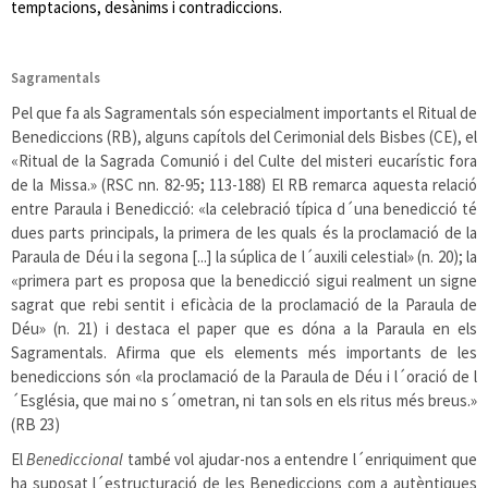
temptacions, desànims i contradiccions.
Sagramentals
Pel que fa als Sagramentals són especialment importants el Ritual de
Benediccions (RB), alguns capítols del Cerimonial dels Bisbes (CE), el
«Ritual de la Sagrada Comunió i del Culte del misteri eucarístic fora
de la Missa.» (RSC nn. 82-95; 113-188) El RB remarca aquesta relació
entre Paraula i Benedicció: «la celebració típica d´una benedicció té
dues parts principals, la primera de les quals és la proclamació de la
Paraula de Déu i la segona [...] la súplica de l´auxili celestial» (n. 20); la
«primera part es proposa que la benedicció sigui realment un signe
sagrat que rebi sentit i eficàcia de la proclamació de la Paraula de
Déu» (n. 21) i destaca el paper que es dóna a la Paraula en els
Sagramentals. Afirma que els elements més importants de les
benediccions són «la proclamació de la Paraula de Déu i l´oració de l
´Església, que mai no s´ometran, ni tan sols en els ritus més breus.»
(RB 23)
El
Benediccional
també vol ajudar-nos a entendre l´enriquiment que
ha suposat l´estructuració de les Benediccions com a autèntiques