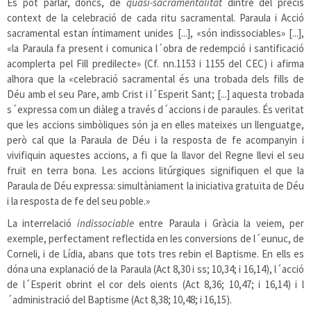
Es pot parlar, doncs, de
quasi-sacramentalitat
dintre del precís
context de la celebració de cada ritu sacramental. Paraula i Acció
sacramental estan íntimament unides [...], «són indissociables» [...],
«la Paraula fa present i comunica l´obra de redempció i santificació
acomplerta pel Fill predilecte» (Cf. nn.1153 i 1155 del CEC) i afirma
alhora que la «celebració sacramental és una trobada dels fills de
Déu amb el seu Pare, amb Crist i l´Esperit Sant; [...] aquesta trobada
s´expressa com un diàleg a través d´accions i de paraules. És veritat
que les accions simbòliques són ja en elles mateixes un llenguatge,
però cal que la Paraula de Déu i la resposta de fe acompanyin i
vivifiquin aquestes accions, a fi que la llavor del Regne llevi el seu
fruit en terra bona. Les accions litúrgiques signifiquen el que la
Paraula de Déu expressa: simultàniament la iniciativa gratuïta de Déu
i la resposta de fe del seu poble.»
La interrelació
indissociable
entre Paraula i Gràcia la veiem, per
exemple, perfectament reflectida en les conversions de l´eunuc, de
Corneli, i de Lídia, abans que tots tres rebin el Baptisme. En ells es
dóna una explanació de la Paraula (Act 8,30 i ss; 10,34; i 16,14), l´acció
de l´Esperit obrint el cor dels oients (Act 8,36; 10,47; i 16,14) i l
´administració del Baptisme (Act 8,38; 10,48; i 16,15).