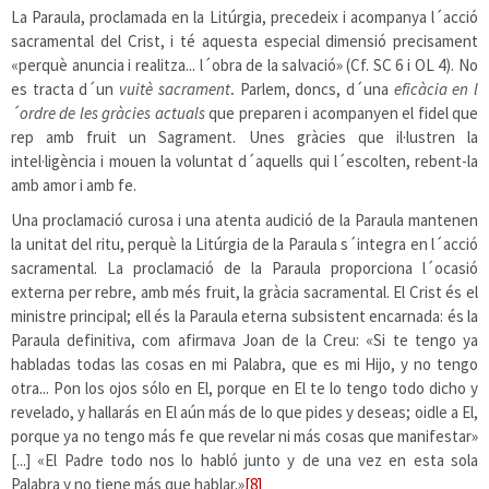
La Paraula, proclamada en la Litúrgia, precedeix i acompanya l´acció
sacramental del Crist, i té aquesta especial dimensió precisament
«perquè anuncia i realitza... l´obra de la salvació» (Cf. SC 6 i OL 4). No
es tracta d´un
vuitè sacrament
.
Parlem, doncs, d´una
eficàcia
en l
´ordre de les gràcies actuals
que preparen i acompanyen el fidel que
rep amb fruit un Sagrament. Unes gràcies que il·lustren la
intel·ligència i mouen la voluntat d´aquells qui l´escolten, rebent-la
amb amor i amb fe.
Una proclamació curosa i una atenta audició de la Paraula mantenen
la unitat del ritu, perquè la Litúrgia de la Paraula s´integra en l´acció
sacramental. La proclamació de la Paraula proporciona l´ocasió
externa per rebre, amb més fruit, la gràcia sacramental. El Crist és el
ministre principal; ell és la Paraula eterna subsistent encarnada: és la
Paraula definitiva, com afirmava Joan de la Creu: «Si te tengo ya
habladas todas las cosas en mi Palabra, que es mi Hijo, y no tengo
otra... Pon los ojos sólo en El, porque en El te lo tengo todo dicho y
revelado, y hallarás en El aún más de lo que pides y deseas; oidle a El,
porque ya no tengo más fe que revelar ni más cosas que manifestar»
[...] «El Padre todo nos lo habló junto y de una vez en esta sola
Palabra y no tiene más que hablar.»
[8]