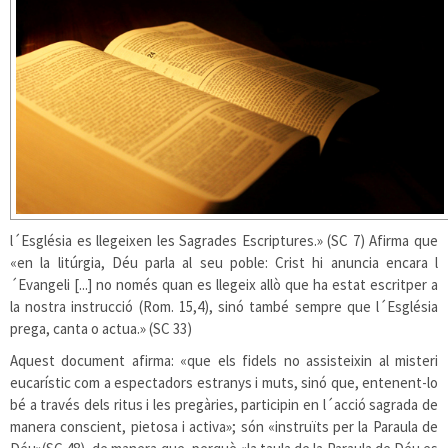
l´Església es llegeixen les Sagrades Escriptures.» (SC 7) Afirma que
«en la litúrgia, Déu parla al seu poble: Crist hi anuncia encara l
´Evangeli [...] no només quan es llegeix allò que ha estat escritper a
la nostra instrucció (Rom. 15,4), sinó també sempre que l´Església
prega, canta o actua.» (SC 33)
Aquest document afirma: «que els fidels no assisteixin al misteri
eucarístic com a espectadors estranys i muts, sinó que, entenent-lo
bé a través dels ritus i les pregàries, participin en l´acció sagrada de
manera conscient, pietosa i activa»; són «instruïts per la Paraula de