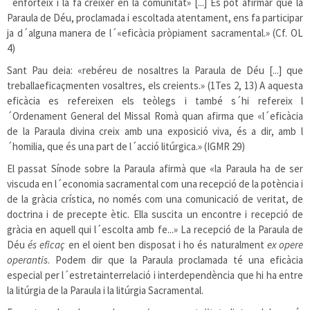
´enforteix i la fa créixer en la comunitat» [...] Es pot afirmar que la
Paraula de Déu, proclamada i escoltada atentament, ens fa participar
ja d´alguna manera de l´«eficàcia pròpiament sacramental.» (Cf. OL
4)
Sant Pau deia: «rebéreu de nosaltres la Paraula de Déu [...] que
treballaeficaçmenten vosaltres, els creients.» (1Tes 2, 13) A aquesta
eficàcia es refereixen els teòlegs i també s´hi refereix l
´Ordenament General del Missal Romà quan afirma que «l´eficàcia
de la Paraula divina creix amb una exposició viva, és a dir, amb l
´homilia, que és una part de l´acció litúrgica.» (IGMR 29)
El passat Sínode sobre la Paraula afirmà que «la Paraula ha de ser
viscuda en l´economia sacramental com una recepció de la potència i
de la gràcia crística, no només com una comunicació de veritat, de
doctrina i de precepte ètic. Ella suscita un encontre i recepció de
gràcia en aquell qui l´escolta amb fe...» La recepció de la Paraula de
Déu
és eficaç
en el oient ben disposat i ho és naturalment
ex opere
operantis
. Podem dir que la Paraula proclamada té una eficàcia
especial per l´estretainterrelació i interdependència que hi ha entre
la litúrgia de la Paraula i la litúrgia Sacramental.