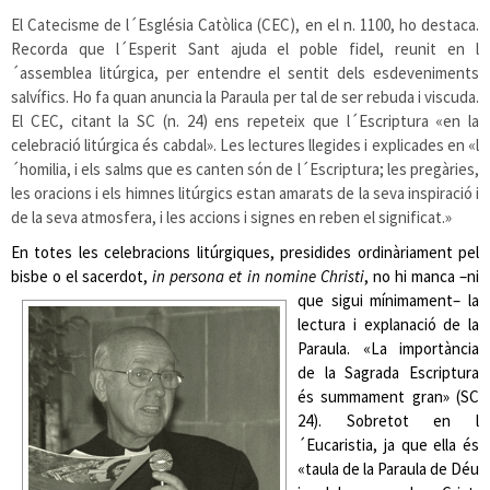
El Catecisme de l´Església Catòlica (CEC), en el n. 1100, ho destaca.
Recorda que l´Esperit Sant ajuda el poble fidel, reunit en l
´assemblea litúrgica, per entendre el sentit dels esdeveniments
salvífics. Ho fa quan anuncia la Paraula per tal de ser rebuda i viscuda.
El CEC, citant la SC (n. 24) ens repeteix que l´Escriptura «en la
celebració litúrgica és cabdal». Les lectures llegides i explicades en «l
´homilia, i els salms que es canten són de l´Escriptura; les pregàries,
les oracions i els himnes litúrgics estan amarats de la seva inspiració i
de la seva atmosfera, i les accions i signes en reben el significat.»
En totes les celebracions litúrgiques, presidides ordinàriament pel
bisbe o el sacerdot,
in persona et in nomine Christi
,
no hi manca –ni
que sigui mínimament– la
lectura i explanació de la
Paraula. «La importància
de la Sagrada Escriptura
és summament gran»
(SC
24). Sobretot en l
´Eucaristia, ja que ella és
«taula de la Paraula de Déu