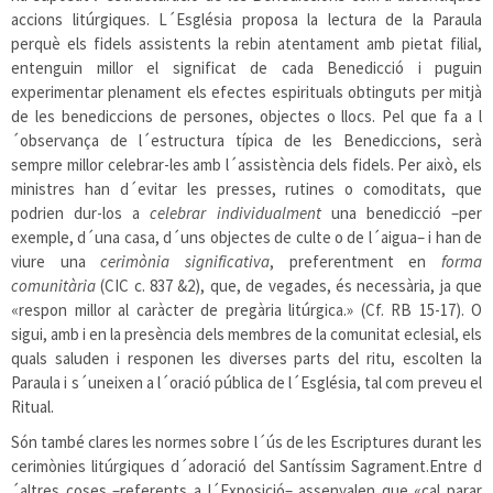
accions litúrgiques. L´Església proposa la lectura de la Paraula
perquè els fidels assistents la rebin atentament amb pietat filial,
entenguin millor el significat de cada Benedicció i puguin
experimentar plenament els efectes espirituals obtinguts per mitjà
de les benediccions de persones, objectes o llocs. Pel que fa a l
´observança de l´estructura típica de les Benediccions, serà
sempre millor celebrar-les amb l´assistència dels fidels. Per això, els
ministres han d´evitar les presses, rutines o comoditats, que
podrien dur-los a
celebrar individualment
una benedicció –per
exemple, d´una casa, d´uns objectes de culte o de l´aigua– i han de
viure una
cerimònia significativa
, preferentment en
forma
comunitària
(CIC c. 837 &2), que, de vegades, és necessària, ja que
«respon millor al caràcter de pregària litúrgica.» (Cf. RB 15-17). O
sigui, amb i en la presència dels membres de la comunitat eclesial, els
quals saluden i responen les diverses parts del ritu, escolten la
Paraula i s´uneixen a l´oració pública de l´Església, tal com preveu el
Ritual.
Són també clares les normes sobre l´ús de les Escriptures durant les
cerimònies litúrgiques d´adoració del Santíssim Sagrament.Entre d
´altres coses –referents a l´Exposició– assenyalen que «cal parar