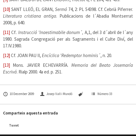
[10]
SANT LLEÓ, EL GRAN,
Sermó
74, 2: PL 54398. Cf. Cebrià Piferrer.
Literatura cristiana antiga
. Publicacions de l´Abadia Montserrat
2008, p. 640.
[11]
Cf
. Instrucció 'Inaestimabile donum´,
A,1, del 3 d´abril de l´any
1980. Sagrada Congregació per als Sagraments i el Culte Diví, del
17.IV.1980.
[12]
Cf. JOAN PAU II,
Encíclica 'Redemptor hominis´
, n. 20.
[13]
Mons. JAVIER ECHEVARRÍA.
Memoria del Beato Josemaría
Escrivá
. Rialp 2000. 4a ed. p. 251.
10 December 2009
Josep Vall i Mundó
Número 33
Comparteix aquesta entrada
Tweet