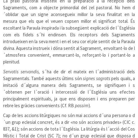
La praxi pastoral insisteix en la preparació a la recepció dels
Sagraments, com a objecte primordial del zel pastoral. No hem d
´oblidar que un signe aconsegueix millor la seva finalitat en la
mesura que els que el veuen copsen millor el significat total. És
escoltant la Paraula inspirada i la subsegüent explicació de l´Església
com els fidels s´hi endinsen. Els receptors dels Sagraments
introdueixen en la seva ment i en el seu cor el ple sentit de la Paraula
divina. Aquesta instrueix i dóna sentit al Sagrament, envoltant-lo de l
´atmosfera convenient, emmarcant-lo, reforçant-lo i portant-lo a
plenitud.
Servatis servandis,
s´ha de dir el mateix en l´administració dels
Sagramentals. També aquests últims són
signes sagrats
pels quals, a
imitació d´alguna manera dels Sagraments, se signifiquen i s
´obtenen per l´oració i intercessió de l´Església uns efectes
principalment espirituals, ja que ens disposen i ens preparen per
rebre les gràcies convenients (Cf. RB
passim
).
Cap de les accions litúrgiques no són mai accions d´una persona o d
´un grup eclesial concret, és a dir «no són accions privades» (CIC c.
837, &1); són accions de tota l´Església. La litúrgia és l´acció del Cos
Místic i Total de Crist (SC 7); no d´un grup eclesial que disposa d