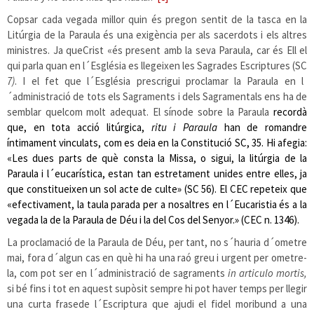
Copsar cada vegada millor quin és pregon sentit de la tasca en la
Litúrgia de la Paraula és una exigència per als sacerdots i els altres
ministres. Ja queCrist «és present amb la seva Paraula, car és Ell el
qui parla quan en l´Església es llegeixen les Sagrades Escriptures (SC
7)
. I el fet que l´Església prescrigui proclamar la Paraula en l
´administració de tots els Sagraments i dels Sagramentals ens ha de
semblar quelcom molt adequat. El sínode sobre la Paraula
recordà
que, en tota acció litúrgica,
ritu i Paraula
han de romandre
íntimament vinculats, com es deia en la Constitució SC, 35. Hi afegia:
«Les dues parts de què consta la Missa, o sigui, la litúrgia de la
Paraula i l´eucarística, estan tan estretament unides entre elles, ja
que constitueixen un sol acte de culte» (SC 56). El CEC repeteix que
«efectivament, la taula parada per a nosaltres en l´Eucaristia és a la
vegada la de la Paraula de Déu i la del Cos del Senyor.» (CEC n. 1346).
La proclamació de la Paraula de Déu, per tant, no s´hauria d´ometre
mai, fora d´algun cas en què hi ha una raó greu i urgent per ometre-
la, com pot ser en l´administració de sagraments
in articulo mortis,
si bé fins i tot en aquest supòsit sempre hi pot haver temps per llegir
una curta frasede l´Escriptura que ajudi el fidel moribund a una