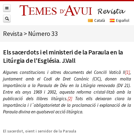
Revista
>
Número 33
Els sacerdots i el ministeri de la Paraula en la
Litúrgia de l'Església. J.Vall
Algunes constitucions i altres documents del Concili Vaticà II
[1]
,
juntament amb el Codi de Dret Canònic (CIC), donen molta
importància a la Paraula de Déu en la Litúrgia renovada (DV 21).
Entre els anys 1969 i 2002, aquesta reforma cristal·litzà amb la
publicació dels llibres litúrgics.
[2]
Tots ells deixaran clara la
importància i l´obligatorietat de la proclamació i explanació de la
Paraula divina en qualsevol acció litúrgica.
El sacerdot, oient i servidor de la Paraula