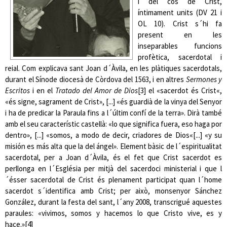
i del cos de Crist,
íntimament units (DV 21 i
OL 10). Crist s´hi fa
present en les
inseparables funcions
profètica, sacerdotal i
reial. Com explicava sant Joan d´Àvila, en les plàtiques sacerdotals,
durant el Sínode diocesà de Còrdova del 1563, i en altres
Sermones y
Escritos
i en el
Tratado del Amor de Dios
[3]
el «sacerdot és Crist«,
«és signe, sagrament de Crist»
, [...] «és guardià de la vinya del Senyor
i ha de predicar la Paraula fins a l´últim confí de la terra»
. Dirà també
amb el seu característic castellà: «lo que significa fuera, eso haga por
dentro»
, [...] «somos, a modo de decir, criadores de Dios«[...] «y su
misión es más alta que la del ángel»
. Element bàsic de l´espiritualitat
sacerdotal, per a Joan d´Àvila, és el fet que Crist sacerdot es
perllonga en l´Església per mitjà del sacerdoci ministerial i que l
´ésser sacerdotal de Crist és plenament participat quan l´home
sacerdot s´identifica amb Crist; per això, monsenyor Sánchez
González, durant la festa del sant, l´any 2008, transcrigué aquestes
paraules: «vivimos, somos y hacemos lo que Cristo vive, es y
hace.»
[4]