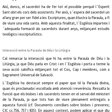
Així, doncs, el sacerdot ha de fer tot el possible perquè l´Esperit
Sant obri els cors dels assistents. Per això, s´espera del sacerdot un
afany gran per ser fidel a les Escriptures, quan il·lustra la Paraula, a fi
de viure una vida santa. Amb aquesta finalitat, l´Església imparteix l
´adequada formació als sacerdots durant anys, mitjançant estudis
teològics i escripturístics.
Interacció entre la Paraula de Déu i la Litúrgia
Cal remarcar la interacció que hi ha entre la Paraula de Déu i la
Litúrgia, ja que Déu parla en Crist i en l´Església i porta a terme la
seva acció salvífica mitjançant tot el Cos, Cap i membres, com a
Sagrament Universal de Salvació.
L´Església ha destacat sempre el paper que té la Paraula divina,
quan és proclamada i escoltada amb atenció i reverència. Ressalta la
funció que els bisbes i els sacerdots tenen en el servei del ministeri
de la Paraula, ja que tots han de viure plenament entregats a
aquesta funció (cf. Documents conciliars sobre bisbes i preveres;
CIC cc.756, 757 i 835). En aquest context, podem aplicar el que diu