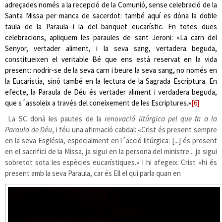
adreçades només a la recepció de la Comunió, sense celebració de la
Santa Missa per manca de sacerdot: també aquí es dóna la doble
taula de la Paraula i la del banquet eucarístic. En totes dues
celebracions, apliquem les paraules de sant Jeroni: «La carn del
Senyor, vertader aliment, i la seva sang, vertadera beguda,
constitueixen el veritable Bé que ens està reservat en la vida
present: nodrir-se de la seva carn i beure la seva sang, no només en
la Eucaristia, sinó també en la lectura de la Sagrada Escriptura. En
efecte, la Paraula de Déu és vertader aliment i verdadera beguda,
que s´assoleix a través del coneixement de les Escriptures.»
[6]
La SC donà les pautes de la
renovació litúrgica pel que fa a la
Paraula de Déu
, i féu una afirmació cabdal: «Crist és present sempre
en la seva Església, especialment en l´acció litúrgica: [...] és present
en el sacrifici de la Missa, ja sigui en la persona del ministre... ja sigui
sobretot sota les espècies eucarístiques.» I hi afegeix: Crist «hi és
present amb la
seva Paraula, car és Ell el qui parla quan en