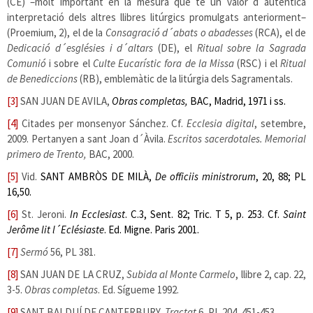
(CE) –molt important en la mesura que té un valor d´autèntica
interpretació dels altres llibres litúrgics promulgats anteriorment–
(Proemium, 2), el de la
Consagració d´abats o abadesses
(RCA), el de
Dedicació d´esglésies i d´altars
(DE), el
Ritual sobre la Sagrada
Comunió
i sobre el
Culte Eucarístic fora de la Missa
(RSC) i el
Ritual
de Benediccions
(RB), emblemàtic de la litúrgia dels Sagramentals.
[3]
SAN JUAN DE AVILA,
Obras completas,
BAC, Madrid, 1971 i ss.
[4]
Citades per monsenyor Sánchez. Cf.
Ecclesia digital
, setembre,
2009. Pertanyen a sant Joan d´Àvila.
Escritos sacerdotales. Memorial
primero de Trento,
BAC, 2000.
[5]
Vid.
SANT AMBRÒS DE MILÀ,
De officiis ministrorum
, 20, 88; PL
16,50.
[6]
St. Jeroni.
In Ecclesiast
. C.3, Sent. 82; Tric. T 5, p. 253. Cf.
Saint
Jerôme lit l´Eclésiaste
. Ed. Migne. Paris 2001.
[7]
Sermó
56, PL 381.
[8]
SAN JUAN DE LA CRUZ,
Subida al Monte Carmelo
, llibre 2, cap. 22,
3-5.
Obras completas
. Ed. Sígueme 1992.
[9]
SANT BALDUÍ DE CANTERBURY,
Tractat
6, PL 204, 451-453.