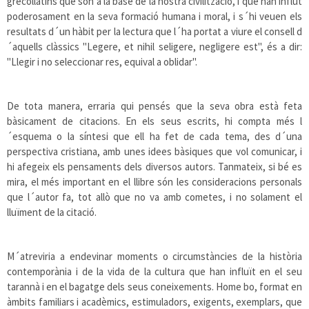
grecollatins que són a la base de la nostra civilització, i que han influt
poderosament en la seva formació humana i moral, i s´hi veuen els
resultats d´un hàbit per la lectura que l´ha portat a viure el consell d
´aquells clàssics "Legere, et nihil seligere, negligere est", és a dir:
"Llegir i no seleccionar res, equival a oblidar".
De tota manera, erraria qui pensés que la seva obra està feta
bàsicament de citacions. En els seus escrits, hi compta més l
´esquema o la síntesi que ell ha fet de cada tema, des d´una
perspectiva cristiana, amb unes idees bàsiques que vol comunicar, i
hi afegeix els pensaments dels diversos autors. Tanmateix, si bé es
mira, el més important en el llibre són les consideracions personals
que l´autor fa, tot allò que no va amb cometes, i no solament el
lluïment de la citació.
M´atreviria a endevinar moments o circumstàncies de la història
contemporània i de la vida de la cultura que han influït en el seu
tarannà i en el bagatge dels seus coneixements. Home bo, format en
àmbits familiars i acadèmics, estimuladors, exigents, exemplars, que