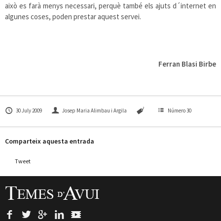
això es farà menys necessari, perquè també els ajuts d´internet en
algunes coses, poden prestar aquest servei.
Ferran Blasi Birbe
30 July 2009
Josep Maria Alimbau i Argila
Número 30
Comparteix aquesta entrada
Tweet