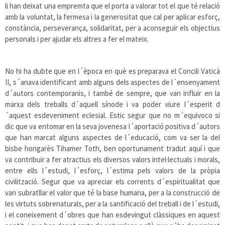
li han deixat una empremta que el porta a valorar tot el que té relació
amb la voluntat, la fermesa i la generositat que cal per aplicar esforç,
constància, perseverança, solidaritat, per a aconseguir els objectius
personals i per ajudar els altres a fer el mateix.
No hi ha dubte que en l´època en què es preparava el Concili Vaticà
II, s´anava identificant amb alguns dels aspectes de l´ensenyament
d´autors contemporanis, i també de sempre, que van influir en la
marxa dels treballs d´aquell sínode i va poder viure l´esperit d
´aquest esdeveniment eclesial. Estic segur que no m´equivoco si
dic que va entomar en la seva jovenesa l´aportació positiva d´autors
que han marcat alguns aspectes de l´educació, com va ser la del
bisbe hongarès Tihamer Toth, ben oportunament tradut aquí i que
va contribuir a fer atractius els diversos valors intel·lectuals i morals,
entre ells l´estudi, l´esforç, l´estima pels valors de la pròpia
civilització. Segur que va apreciar els corrents d´espiritualitat que
van subratllar el valor que té la base humana, per a la construcció de
les virtuts sobrenaturals, per a la santificació del treball i de l´estudi,
i el coneixement d´obres que han esdevingut clàssiques en aquest