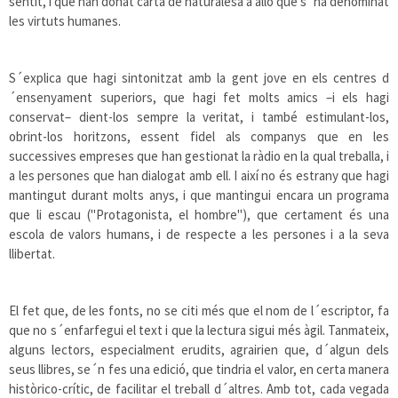
sentit, i que han donat carta de naturalesa a allò que s´ha denominat
les virtuts humanes.
S´explica que hagi sintonitzat amb la gent jove en els centres d
´ensenyament superiors, que hagi fet molts amics –i els hagi
conservat– dient-los sempre la veritat, i també estimulant-los,
obrint-los horitzons, essent fidel als companys que en les
successives empreses que han gestionat la ràdio en la qual treballa, i
a les persones que han dialogat amb ell. I així no és estrany que hagi
mantingut durant molts anys, i que mantingui encara un programa
que li escau ("Protagonista, el hombre"), que certament és una
escola de valors humans, i de respecte a les persones i a la seva
llibertat.
El fet que, de les fonts, no se citi més que el nom de l´escriptor, fa
que no s´enfarfegui el text i que la lectura sigui més àgil. Tanmateix,
alguns lectors, especialment erudits, agrairien que, d´algun dels
seus llibres, se´n fes una edició, que tindria el valor, en certa manera
històrico-crític, de facilitar el treball d´altres. Amb tot, cada vegada