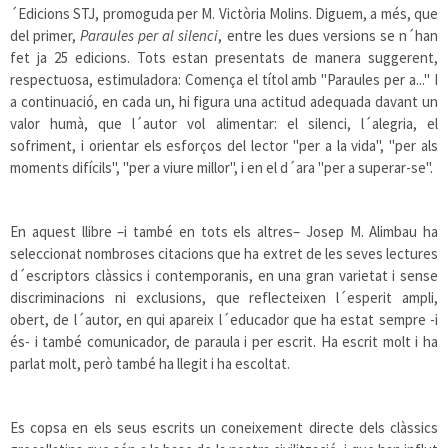
´Edicions STJ, promoguda per M. Victòria Molins. Diguem, a més, que
del primer,
Paraules per al silenci
, entre les dues versions se n´han
fet ja 25 edicions. Tots estan presentats de manera suggerent,
respectuosa, estimuladora: Comença el títol amb "Paraules per a..." I
a continuació, en cada un, hi figura una actitud adequada davant un
valor humà, que l´autor vol alimentar: el silenci, l´alegria, el
sofriment, i orientar els esforços del lector "per a la vida", "per als
moments difícils", "per a viure millor", i en el d´ara "per a superar-se".
En aquest llibre –i també en tots els altres– Josep M. Alimbau ha
seleccionat nombroses citacions que ha extret de les seves lectures
d´escriptors clàssics i contemporanis, en una gran varietat i sense
discriminacions ni exclusions, que reflecteixen l´esperit ampli,
obert, de l´autor, en qui apareix l´educador que ha estat sempre -i
és- i també comunicador, de paraula i per escrit. Ha escrit molt i ha
parlat molt, però també ha llegit i ha escoltat.
Es copsa en els seus escrits un coneixement directe dels clàssics