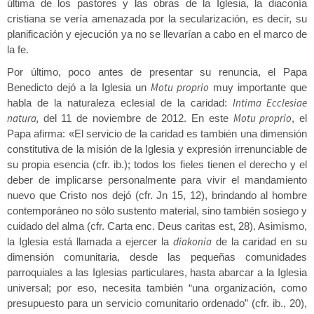
última de los pastores y las obras de la Iglesia, la diaconía
cristiana se vería amenazada por la secularización, es decir, su
planificación y ejecución ya no se llevarían a cabo en el marco de
la fe.
Por último, poco antes de presentar su renuncia, el Papa
Motu proprio
Benedicto dejó a la Iglesia un
muy importante que
Intima Ecclesiae
habla de la naturaleza eclesial de la caridad:
natura,
Motu proprio
del 11 de noviembre de 2012. En este
, el
Papa afirma: «El servicio de la caridad es también una dimensión
constitutiva de la misión de la Iglesia y expresión irrenunciable de
su propia esencia (cfr. ib.); todos los fieles tienen el derecho y el
deber de implicarse personalmente para vivir el mandamiento
nuevo que Cristo nos dejó (cfr. Jn 15, 12), brindando al hombre
contemporáneo no sólo sustento material, sino también sosiego y
cuidado del alma (cfr. Carta enc. Deus caritas est, 28). Asimismo,
diakonia
la Iglesia está llamada a ejercer la
de la caridad en su
dimensión comunitaria, desde las pequeñas comunidades
parroquiales a las Iglesias particulares, hasta abarcar a la Iglesia
universal; por eso, necesita también “una organización, como
presupuesto para un servicio comunitario ordenado” (cfr. ib., 20),