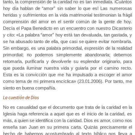
tanto, la comprensión de la caridad no es tan inmediata. iCuántos
hoy día hablan de “amor” sin saber lo que es! Las numerosas
heridas y sufrimientos en la vida matrimonial testimonian la frágil
comprensión del amor en el sentir común de la gente de hoy.
Decía el Papa Benedicto en un encuentro con nuestro Dicasterio
y cito: «La palabra “amor” hoy está tan devaluada, tan gastada, y
se ha abusado tanto de ella, que casi se quiere evitar nombrarla.
Sin embargo, es una palabra primordial, expresión de la realidad
primordial; no podemos simplemente abandonarla; debemos
retomarla, purificarla y devolverle su esplendor originario, para
que pueda iluminar nuestra vida y guiarla por el camino recto.
Esta es la convicción que me ha impulsado a escoger el amor
como tema de mi primera encíclica» (23.01.2006). Por tanto, me
siento en buena compañía.
La cuestión de Dios
No es casualidad que el documento que trata de la caridad en la
Iglesia haga referencia a aquel que es el inicio de la caridad, es
más, a quien se identifica con la caridad. Dios es amor, como nos
enseña san Juan en su primera carta. Quizás precisamente el
hecho de habernos acostumbrado al texto bíblico nos lleva a