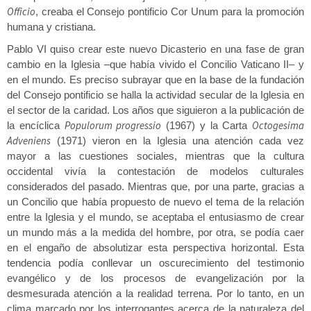
Officio
, creaba el Consejo pontificio Cor Unum para la promoción
humana y cristiana.
Pablo VI quiso crear este nuevo Dicasterio en una fase de gran
cambio en la Iglesia –que había vivido el Concilio Vaticano II– y
en el mundo. Es preciso subrayar que en la base de la fundación
del Consejo pontificio se halla la actividad secular de la Iglesia en
el sector de la caridad. Los años que siguieron a la publicación de
Populorum progressio
Octogesima
la encíclica
(1967) y la Carta
Adveniens
(1971) vieron en la Iglesia una atención cada vez
mayor a las cuestiones sociales, mientras que la cultura
occidental vivía la contestación de modelos culturales
considerados del pasado. Mientras que, por una parte, gracias a
un Concilio que había propuesto de nuevo el tema de la relación
entre la Iglesia y el mundo, se aceptaba el entusiasmo de crear
un mundo más a la medida del hombre, por otra, se podía caer
en el engaño de absolutizar esta perspectiva horizontal. Esta
tendencia podía conllevar un oscurecimiento del testimonio
evangélico y de los procesos de evangelización por la
desmesurada atención a la realidad terrena. Por lo tanto, en un
clima marcado por los interrogantes acerca de la naturaleza del