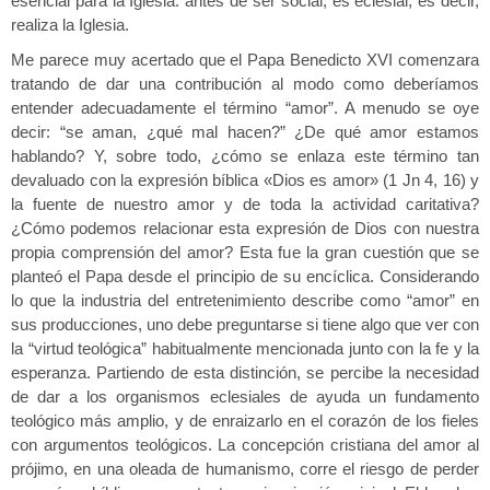
esencial para la Iglesia: antes de ser social, es eclesial, es decir,
realiza la Iglesia.
Me parece muy acertado que el Papa Benedicto XVI comenzara
tratando de dar una contribución al modo como deberíamos
entender adecuadamente el término “amor”. A menudo se oye
decir: “se aman, ¿qué mal hacen?” ¿De qué amor estamos
hablando? Y, sobre todo, ¿cómo se enlaza este término tan
devaluado con la expresión bíblica «Dios es amor» (1 Jn 4, 16) y
la fuente de nuestro amor y de toda la actividad caritativa?
¿Cómo podemos relacionar esta expresión de Dios con nuestra
propia comprensión del amor? Esta fue la gran cuestión que se
planteó el Papa desde el principio de su encíclica. Considerando
lo que la industria del entretenimiento describe como “amor” en
sus producciones, uno debe preguntarse si tiene algo que ver con
la “virtud teológica” habitualmente mencionada junto con la fe y la
esperanza. Partiendo de esta distinción, se percibe la necesidad
de dar a los organismos eclesiales de ayuda un fundamento
teológico más amplio, y de enraizarlo en el corazón de los fieles
con argumentos teológicos. La concepción cristiana del amor al
prójimo, en una oleada de humanismo, corre el riesgo de perder