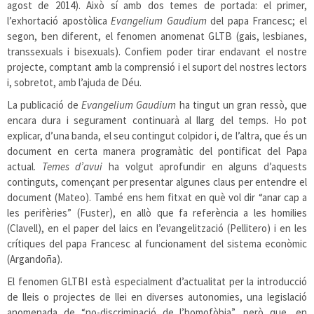
agost de 2014). Això sí amb dos temes de portada: el primer,
l’exhortació apostòlica
Evangelium Gaudium
del papa Francesc; el
segon, ben diferent, el fenomen anomenat GLTB (gais, lesbianes,
transsexuals i bisexuals). Confiem poder tirar endavant el nostre
projecte, comptant amb la comprensió i el suport del nostres lectors
i, sobretot, amb l’ajuda de Déu.
La publicació de
Evangelium Gaudium
ha tingut un gran ressò, que
encara dura i segurament continuarà al llarg del temps. Ho pot
explicar, d’una banda, el seu contingut colpidor i, de l’altra, que és un
document en certa manera programàtic del pontificat del Papa
actual.
Temes d’avui
ha volgut aprofundir en alguns d’aquests
continguts, començant per presentar algunes claus per entendre el
document (Mateo). També ens hem fitxat en què vol dir “anar cap a
les perifèries” (Fuster), en allò que fa referència a les homilies
(Clavell), en el paper del laics en l’evangelització (Pellitero) i en les
crítiques del papa Francesc al funcionament del sistema econòmic
(Argandoña).
El fenomen GLTBI està especialment d’actualitat per la introducció
de lleis o projectes de llei en diverses autonomies, una legislació
anomenada de “no-discriminació de l’homofòbia”, però que, en