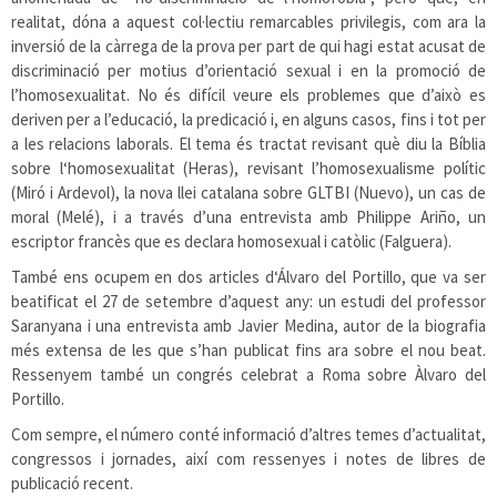
realitat, dóna a aquest col·lectiu remarcables privilegis, com ara la
inversió de la càrrega de la prova per part de qui hagi estat acusat de
discriminació per motius d’orientació sexual i en la promoció de
l’homosexualitat. No és difícil veure els problemes que d’això es
deriven per a l’educació, la predicació i, en alguns casos, fins i tot per
a les relacions laborals. El tema és tractat revisant què diu la Bíblia
sobre l‘homosexualitat (Heras), revisant l’homosexualisme polític
(Miró i Ardevol), la nova llei catalana sobre GLTBI (Nuevo), un cas de
moral (Melé), i a través d’una entrevista amb Philippe Ariño, un
escriptor francès que es declara homosexual i catòlic (Falguera).
També ens ocupem en dos articles d‘Álvaro del Portillo, que va ser
beatificat el 27 de setembre d’aquest any: un estudi del professor
Saranyana i una entrevista amb Javier Medina, autor de la biografia
més extensa de les que s’han publicat fins ara sobre el nou beat.
Ressenyem també un congrés celebrat a Roma sobre Àlvaro del
Portillo.
Com sempre, el número conté informació d’altres temes d’actualitat,
congressos i jornades, així com ressenyes i notes de libres de
publicació recent.