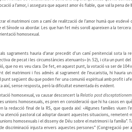
vocació a l’amor, i assegura que aquest amor és fiable, que val la pena de l
trar el matrimoni com a camí de realització de l’amor humà que esdevé 
 el Sínode va abordar. Les que han fet més soroll apareixen a la tercera pa
’orientació homosexual.
als sagraments hauria d’anar precedit d’un camí penitencial sota la res
ectiva de pecat i les circumstàncies atenuants» (n. 52), i cita un punt del
tió, que no es veu clara. De fet, en aquest punt, la votació va ser de 104 
nt del matrimoni i fos admès al sagrament de l’eucaristia, hi hauria u
. El punt següent diu que poden fer una comunió espiritual amb profit i 
 així, sense resposta, però la dificultat esmentada és evident.
entació homosexual, va causar desconcert la
Relatio post disceptationem
 unions homosexuals, es pren en consideració que hi ha casos en què l’
ò en la redacció final de la RS, que queda així: «Algunes famílies viuen l
a atenció pastoral cal adoptar davant aquestes situacions, remetent-n
s unions homosexuals i el disseny de Déu sobre el matrimoni i la família”. 
e discriminació injusta envers aquestes persones” (Congregació per a