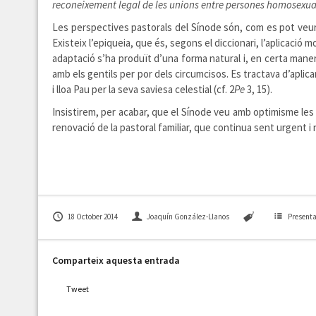
reconeixement legal de les unions entre persones homosexua
Les perspectives pastorals del Sínode són, com es pot veure
Existeix l’epiqueia, que és, segons el diccionari, l’aplicació 
adaptació s’ha produït d’una forma natural i, en certa maner
amb els gentils per por dels circumcisos. Es tractava d’aplica
i lloa Pau per la seva saviesa celestial (cf. 2
Pe
3, 15).
Insistirem, per acabar, que el Sínode veu amb optimisme les f
renovació de la pastoral familiar, que continua sent urgent i 
18 October 2014
Joaquín González-Llanos
Presenta
Comparteix aquesta entrada
Tweet