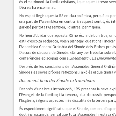
és el matrimoni i la família cristians, i que aquest tresor se
Déu els ha encomanat.
No es pot llegir aquesta RS en clau polèmica, perquè es per
una part de l’Assemblea en contra. En aquest sentit, és in
gairebé per tota l’Assemblea, i d’altres, per majoria.
No hem d’oblidar que aquesta RS no és, ni de bon tros, un doc
estil d’escolta recíproca, volen plantejar qüestions i indi
l’Assemblea General Ordinària del Sínode dels Bisbes prevista
Discurs de clausura del Sínode: «Un any per treballar sobre 
conferències episcopals com a
Lineamenta
». Els
Lineament
Després de les conclusions de l’Assemblea General Ordinàri
Sínode i les seves pròpies reflexions, i això és el que tindrà va
Document final del Sínode extraordinari
Després d’una breu Introducció, l’RS presenta la seva explica
l’Evangeli de la família»; i la tercera, «La discussió: per
l’Església, i alguns aspectes més discutits de la tercera par
És especialment significatiu que el Sínode, com era d’esperar
doctrina assumida, senyal que tota l’Assemblea hi estava d’ac