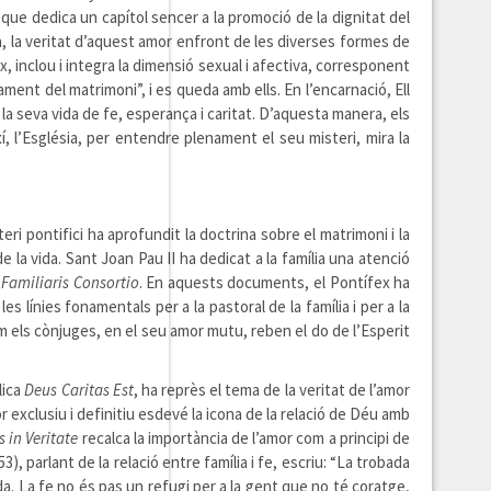
 que dedica un capítol sencer a la promoció de la dignitat del
ra, la veritat d’aquest amor enfront de les diverses formes de
, inclou i integra la dimensió sexual i afectiva, corresponent
ament del matrimoni”, i es queda amb ells. En l’encarnació, Ell
 la seva vida de fe, esperança i caritat. D’aquesta manera, els
, l’Església, per entendre plenament el seu misteri, mira la
ri pontifici ha aprofundit la doctrina sobre el matrimoni i la
de la vida. Sant Joan Pau II ha dedicat a la família una atenció
a
Familiaris Consortio
. En aquests documents, el Pontífex ha
es línies fonamentals per a la pastoral de la família i per a la
om els cònjuges, en el seu amor mutu, reben el do de l’Esperit
lica
Deus Caritas Est
, ha reprès el tema de la veritat de l’amor
r exclusiu i definitiu esdevé la icona de la relació de Déu amb
s in Veritate
recalca la importància de l’amor com a principi de
53), parlant de la relació entre família i fe, escriu: “La trobada
uda. La fe no és pas un refugi per a la gent que no té coratge,