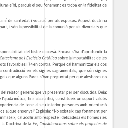
liurar-s’hi, perquè el seu fonament es troba en la fidelitat de
camí de santedat i vocació per als esposos. Aquest doctrina
rt, i són la possibilitat de la comunió per als divorciats que
ponsabilitat del bisbe diocesà. Encara s’ha d’aprofundir la
Catecisme de l’Església Catòlica
sobre la imputabilitat de les
vots favorables i 74 en contra. Perquè cal harmonitzar els dos
na contradicció en els signes sagramentals, que són signes
afegeix que alguns Pares s’han preguntat per què aleshores no
del relator general que va presentar per ser discutida. Deia:
ajuda mútua, fins al sacrifici, constitueix un suport valuós
’experiència de tenir al seu interior persones amb orientació
os al que ensenya l’Església: “No existeix cap fonament per
Tanmateix, cal acollir amb respecte i delicadesa els homes i les
 la Doctrina de la Fe,
Consideracions sobre els projectes de