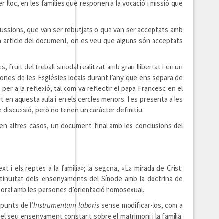
er lloc, en les famílies que responen a la vocació i missió que
scussions, que van ser rebutjats o que van ser acceptats amb
da article del document, on es veu que alguns són acceptats
fruit del treball sinodal realitzat amb gran llibertat i en un
iones de les Esglésies locals durant l’any que ens separa de
per a la reflexió, tal com va reflectir el papa Francesc en el
utit en aquesta aula i en els cercles menors. I es presenta a les
 discussió, però no tenen un caràcter definitiu.
 en altres casos, un document final amb les conclusions del
xt i els reptes a la família»; la segona, «La mirada de Crist:
 continuïtat dels ensenyaments del Sínode amb la doctrina de
astoral amb les persones d’orientació homosexual.
 punts de l’
Instrumentum laboris
sense modificar-los, com a
r el seu ensenyament constant sobre el matrimoni i la família.