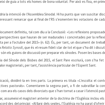
rveixi de guia a tots els homes de bona voluntat. Per això es fixa, en prim
dria la intenció de l’Assemblea Sinodal. Hi ha punts que van suscitar di
teressant remarcar que al final de l’RS s’esmenten les votacions de ca
ument definitiu, tal com diu a la Conclusió: «Les reflexions proposades, 
car perspectives que hauran de ser madurades i concretades per la reflex
 per a l’octubre del 2015» (n. 62). És, per tant, un document de treball 
la
Relatio Synodi
, que és el resum fidel i clar de tot el que s’ha dit i disc
a
són els guions de discussió per preparar els sínodes. Posen les bases de
a del Sínode dels Bisbes del 2015, el Sant Pare escriurà, com s’ha fet
lor magisterial i, per tant, l’assistència particular de l’Esperit Sant.
ció, dividint-la en tres parts. La primera es titula «L’escolta: el conte
spectives pastorals». Comentarem la segona part, a fi de subratllar la
t, com ara els casos dels divorciats que s’han tornat a casar i l’atenció p
, assumeixi el magisteri anterior de la doctrina de l’Església: inclou els
ord des del principi: «Al llarg dels segles, l’Església no ha parat d’oferi