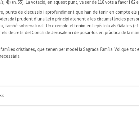
ls
, 4)» (n. 55). La votació, en aquest punt, va ser de 118 vots a favor i 62 
, punts de discussió i aprofundiment que han de tenir en compte els pr
moderada i prudent d’una llei o principi atenent a les circumstàncies person
a, també sobrenatural. Un exemple el tenim en l’epístola als Gàlates (cf
r els decrets del Concili de Jerusalem i de posar-los en pràctica de la ma
amílies cristianes, que tenen per model la Sagrada Família. Vol que tot el 
necessària.
ció