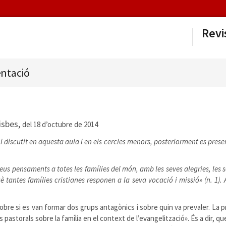
Revi
ntació
isbes,
del 18 d’octubre de 2014
dit i discutit en aquesta aula i en els cercles menors, posteriorment es pre
 seus pensaments a totes les famílies del món, amb les seves alegries, les 
 tantes famílies cristianes responen a la seva vocació i missió» (n. 1).
obre si es van formar dos grups antagònics i sobre quin va prevaler. La pr
s pastorals sobre la família en el context de l’evangelització». És a dir, q