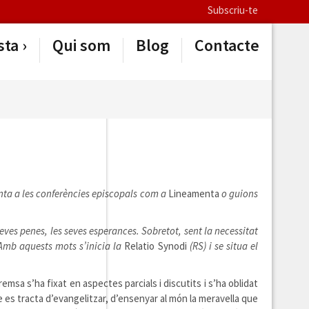
Subscriu-te
sta
Qui som
Blog
Contacte
senta a les conferències episcopals com a
Lineamenta
o guions
seves penes, les seves esperances. Sobretot, sent la necessitat
 Amb aquests mots s’inicia la
Relatio Synodi
(RS) i se situa el
emsa s’ha fixat en aspectes parcials i discutits i s’ha oblidat
ue es tracta d’evangelitzar, d’ensenyar al món la meravella que