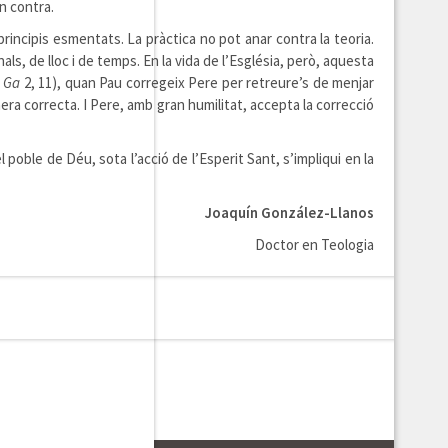
en contra.
incipis esmentats. La pràctica no pot anar contra la teoria.
als, de lloc i de temps. En la vida de l’Església, però, aquesta
.
Ga
2, 11), quan Pau corregeix Pere per retreure’s de menjar
nera correcta. I Pere, amb gran humilitat, accepta la correcció
poble de Déu, sota l’acció de l’Esperit Sant, s’impliqui en la
Joaquín González-Llanos
Doctor en Teologia