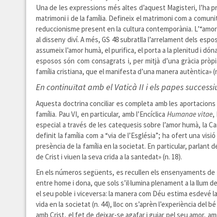
Una de les expressions més altes d’aquest Magisteri, l’ha pro
matrimoni i de la família. Defineix el matrimoni com a comuni
reduccionisme present en la cultura contemporània. L’“amor ve
al disseny diví. A més, GS 48 subratlla l’arrelament dels espo
assumeix l’amor humà, el purifica, el porta a la plenitud i dó
esposos són com consagrats i, per mitjà d’una gràcia pròpia
família cristiana, que el manifesta d’una manera autèntica» (n
En continuïtat amb el Vaticà II i els papes successi
Aquesta doctrina conciliar es completa amb les aportacions de
família. Pau VI, en particular, amb l’Encíclica
Humanae vitae
,
especial a través de les catequesis sobre l’amor humà, la Cart
definit la família com a “via de l’Església”; ha ofert una visi
presència de la família en la societat. En particular, parlant de
de Crist i viuen la seva crida a la santedat» (n. 18).
En els números següents, es recullen els ensenyaments de Ben
entre home i dona, que sols s’il·lumina plenament a la llum de
el seu poble i viceversa: la manera com Déu estima esdevé l
vida en la societat (n. 44), lloc on s’aprèn l’experiència del b
amb Crist, el fet de deixar-se agafar i guiar pel seu amor, am