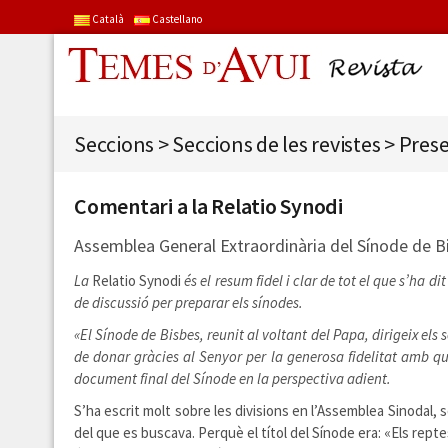
Català
Castellano
Seccions
>
Seccions de les revistes
>
Prese
Comentari a la Relatio Synodi
Assemblea General Extraordinària del Sínode de B
La
Relatio Synodi
és el resum fidel i clar de tot el que s’ha 
de discussió per preparar els sínodes.
«El Sínode de Bisbes, reunit al voltant del Papa, dirigeix els
de donar gràcies al Senyor per la generosa fidelitat amb què
document final del Sínode en la perspectiva adient.
S’ha escrit molt sobre les divisions en l’Assemblea Sinodal, s
del que es buscava. Perquè el títol del Sínode era: «Els repte