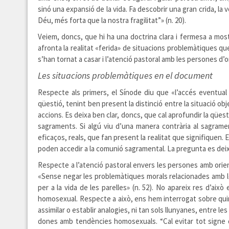
sinó una expansió de la vida. Fa descobrir una gran crida, la 
Déu, més forta que la nostra fragilitat”» (n. 20).
Veiem, doncs, que hi ha una doctrina clara i fermesa a mos
afronta la realitat «ferida» de situacions problemàtiques que
s’han tornat a casar i l’atenció pastoral amb les persones d
Les situacions problemàtiques en el document
Respecte als primers, el Sínode diu que «l’accés eventual 
qüestió, tenint ben present la distinció entre la situació obj
accions. Es deixa ben clar, doncs, que cal aprofundir la qües
sagraments. Si algú viu d’una manera contrària al sagrame
eficaços, reals, que fan present la realitat que signifiquen
poden accedir a la comunió sagramental. La pregunta es deixa
Respecte a l’atenció pastoral envers les persones amb ori
«Sense negar les problemàtiques morals relacionades amb les
per a la vida de les parelles» (n. 52). No apareix res d’aix
homosexual. Respecte a això, ens hem interrogat sobre quin
assimilar o establir analogies, ni tan sols llunyanes, entre le
dones amb tendències homosexuals. “Cal evitar tot signe d