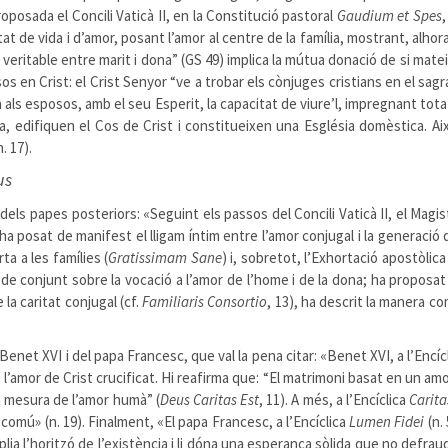
posada el Concili Vaticà II, en la Constitució pastoral
Gaudium et Spes
,
tat de vida i d’amor, posant l’amor al centre de la família, mostrant, alho
ritable entre marit i dona” (GS 49) implica la mútua donació de si mateix
sos en Crist: el Crist Senyor “ve a trobar els cònjuges cristians en el sagr
na als esposos, amb el seu Esperit, la capacitat de viure’l, impregnant tota
, edifiquen el Cos de Crist i constitueixen una Església domèstica. Així
. 17).
us
ls papes posteriors: «Seguint els passos del Concili Vaticà II, el Magiste
 ha posat de manifest el lligam íntim entre l’amor conjugal i la generació 
a a les famílies (
Gratissimam Sane
) i, sobretot, l’Exhortació apostòlic
ó de conjunt sobre la vocació a l’amor de l’home i de la dona; ha proposat l
 la caritat conjugal (cf.
Familiaris Consortio
, 13), ha descrit la manera c
et XVI i del papa Francesc, que val la pena citar: «Benet XVI, a l’Encíc
 l’amor de Crist crucificat. Hi reafirma que: “El matrimoni basat en un amo
a mesura de l’amor humà” (
Deus Caritas Est
, 11). A més, a l’Encíclica
Carita
é comú» (n. 19). Finalment, «El papa Francesc, a l’Encíclica
Lumen Fidei
(n. 
plia l’horitzó de l’existència i li dóna una esperança sòlida que no defra