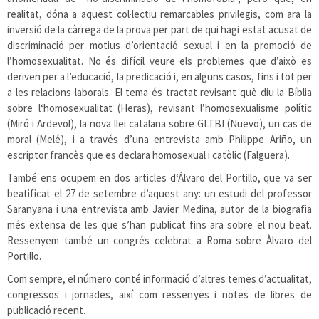
realitat, dóna a aquest col·lectiu remarcables privilegis, com ara la
inversió de la càrrega de la prova per part de qui hagi estat acusat de
discriminació per motius d’orientació sexual i en la promoció de
l’homosexualitat. No és difícil veure els problemes que d’això es
deriven per a l’educació, la predicació i, en alguns casos, fins i tot per
a les relacions laborals. El tema és tractat revisant què diu la Bíblia
sobre l‘homosexualitat (Heras), revisant l’homosexualisme polític
(Miró i Ardevol), la nova llei catalana sobre GLTBI (Nuevo), un cas de
moral (Melé), i a través d’una entrevista amb Philippe Ariño, un
escriptor francès que es declara homosexual i catòlic (Falguera).
També ens ocupem en dos articles d‘Álvaro del Portillo, que va ser
beatificat el 27 de setembre d’aquest any: un estudi del professor
Saranyana i una entrevista amb Javier Medina, autor de la biografia
més extensa de les que s’han publicat fins ara sobre el nou beat.
Ressenyem també un congrés celebrat a Roma sobre Àlvaro del
Portillo.
Com sempre, el número conté informació d’altres temes d’actualitat,
congressos i jornades, així com ressenyes i notes de libres de
publicació recent.