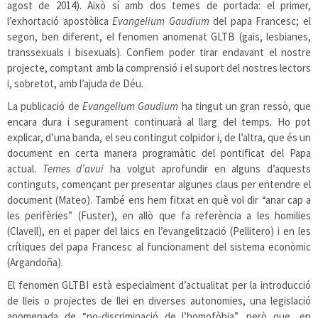
agost de 2014). Això sí amb dos temes de portada: el primer,
l’exhortació apostòlica
Evangelium Gaudium
del papa Francesc; el
segon, ben diferent, el fenomen anomenat GLTB (gais, lesbianes,
transsexuals i bisexuals). Confiem poder tirar endavant el nostre
projecte, comptant amb la comprensió i el suport del nostres lectors
i, sobretot, amb l’ajuda de Déu.
La publicació de
Evangelium Gaudium
ha tingut un gran ressò, que
encara dura i segurament continuarà al llarg del temps. Ho pot
explicar, d’una banda, el seu contingut colpidor i, de l’altra, que és un
document en certa manera programàtic del pontificat del Papa
actual.
Temes d’avui
ha volgut aprofundir en alguns d’aquests
continguts, començant per presentar algunes claus per entendre el
document (Mateo). També ens hem fitxat en què vol dir “anar cap a
les perifèries” (Fuster), en allò que fa referència a les homilies
(Clavell), en el paper del laics en l’evangelització (Pellitero) i en les
crítiques del papa Francesc al funcionament del sistema econòmic
(Argandoña).
El fenomen GLTBI està especialment d’actualitat per la introducció
de lleis o projectes de llei en diverses autonomies, una legislació
anomenada de “no-discriminació de l’homofòbia”, però que, en