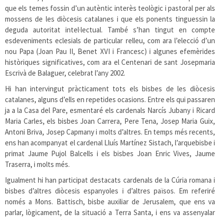
que els temes fossin d’un autèntic interès teològic i pastoral per als
mossens de les diòcesis catalanes i que els ponents tinguessin la
deguda autoritat intel·lectual. També s’han tingut en compte
esdeveniments eclesials de particular relleu, com ara l’elecció d’un
nou Papa (Joan Pau II, Benet XVI i Francesc) i algunes efemèrides
històriques significatives, com ara el Centenari de sant Josepmaria
Escrivà de Balaguer, celebrat l’any 2002.
Hi han intervingut pràcticament tots els bisbes de les diòcesis
catalanes, alguns d’ells en repetides ocasions. Entre els qui passaren
ja a la Casa del Pare, esmentaré els cardenals Narcís Jubany i Ricard
Maria Carles, els bisbes Joan Carrera, Pere Tena, Josep Maria Guix,
Antoni Briva, Josep Capmany i molts d’altres. En temps més recents,
ens han acompanyat el cardenal Lluís Martínez Sistach, l’arquebisbe i
primat Jaume Pujol Balcells i els bisbes Joan Enric Vives, Jaume
Traserra, i molts més.
Igualment hi han participat destacats cardenals de la Cúria romana i
bisbes d’altres diòcesis espanyoles i d’altres països. Em referiré
només a Mons. Battisch, bisbe auxiliar de Jerusalem, que ens va
parlar, lògicament, de la situació a Terra Santa, i ens va assenyalar