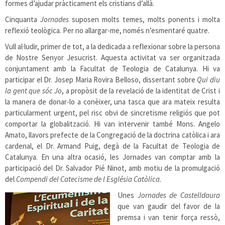
formes d’ajudar pràcticament els cristians d’allà.
Cinquanta
Jornades
suposen molts temes, molts ponents i molta
reflexió teològica. Per no allargar-me, només n’esmentaré quatre.
Vull al·ludir, primer de tot, a la dedicada a reflexionar sobre la persona
de Nostre Senyor Jesucrist. Aquesta activitat va ser organitzada
conjuntament amb la Facultat de Teologia de Catalunya. Hi va
participar el Dr. Josep Maria Rovira Belloso, dissertant sobre
Qui diu
la gent que sóc Jo
, a propòsit de la revelació de la identitat de Crist i
la manera de donar-lo a conèixer, una tasca que ara mateix resulta
particularment urgent, pel risc obvi de sincretisme religiós que pot
comportar la globalització. Hi van intervenir també Mons. Angelo
Amato, llavors prefecte de la Congregació de la doctrina catòlica i ara
cardenal, el Dr. Armand Puig, degà de la Facultat de Teologia de
Catalunya. En una altra ocasió, les Jornades van comptar amb la
participació del Dr. Salvador Pié Ninot, amb motiu de la promulgació
del
Compendi del Catecisme de l Església Catòlica
.
Unes
Jornades de Castelldaura
que van gaudir del favor de la
premsa i van tenir força ressò,