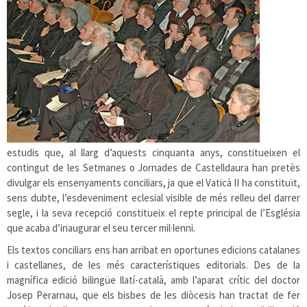
estudis que, al llarg d’aquests cinquanta anys, constitueixen el
contingut de les Setmanes o Jornades de Castelldaura han pretès
divulgar els ensenyaments conciliars, ja que el Vaticà II ha constituït,
sens dubte, l’esdeveniment eclesial visible de més relleu del darrer
segle, i la seva recepció constitueix el repte principal de l’Església
que acaba d’inaugurar el seu tercer mil·lenni.
Els textos conciliars ens han arribat en oportunes edicions catalanes
i castellanes, de les més característiques editorials. Des de la
magnífica edició bilingüe llatí-català, amb l’aparat crític del doctor
Josep Perarnau, que els bisbes de les diòcesis han tractat de fer