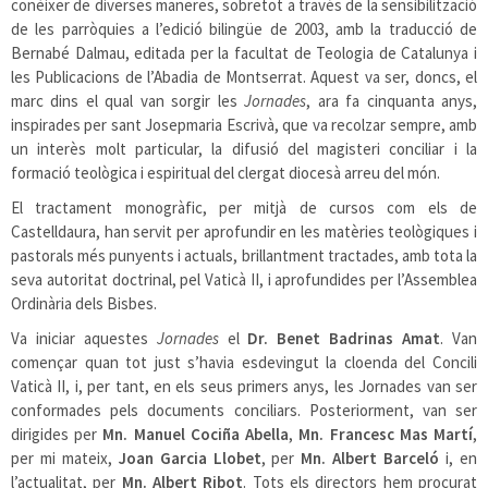
conèixer de diverses maneres, sobretot a través de la sensibilització
de les parròquies a l’edició bilingüe de 2003, amb la traducció de
Bernabé Dalmau, editada per la facultat de Teologia de Catalunya i
les Publicacions de l’Abadia de Montserrat. Aquest va ser, doncs, el
marc dins el qual van sorgir les
Jornades
, ara fa cinquanta anys,
inspirades per sant Josepmaria Escrivà, que va recolzar sempre, amb
un interès molt particular, la difusió del magisteri conciliar i la
formació teològica i espiritual del clergat diocesà arreu del món.
El tractament monogràfic, per mitjà de cursos com els de
Castelldaura, han servit per aprofundir en les matèries teològiques i
pastorals més punyents i actuals, brillantment tractades, amb tota la
seva autoritat doctrinal, pel Vaticà II, i aprofundides per l’Assemblea
Ordinària dels Bisbes.
Va iniciar aquestes
Jornades
el
Dr. Benet Badrinas Amat
. Van
començar quan tot just s’havia esdevingut la cloenda del Concili
Vaticà II, i, per tant, en els seus primers anys, les Jornades van ser
conformades pels documents conciliars. Posteriorment, van ser
dirigides per
Mn. Manuel Cociña Abella
,
Mn. Francesc Mas Martí
,
per mi mateix,
Joan Garcia Llobet
, per
Mn. Albert Barceló
i, en
l’actualitat, per
Mn. Albert Ribot
. Tots els directors hem procurat