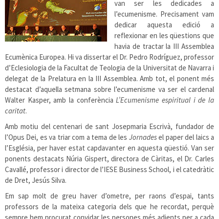
van ser les dedicades a
l’ecumenisme. Precisament vam
dedicar aquesta edició a
reflexionar en les qüestions que
havia de tractar la III Assemblea
Ecumènica Europea. Hi va dissertar el Dr. Pedro Rodríguez, professor
d’Eclesiologia de la Facultat de Teologia de la Universitat de Navarra i
delegat de la Prelatura en la III Assemblea. Amb tot, el ponent més
destacat d’aquella setmana sobre l’ecumenisme va ser el cardenal
Walter Kasper, amb la conferència
L’Ecumenisme espiritual i de la
caritat
.
Amb motiu del centenari de sant Josepmaria Escrivà, fundador de
l’Opus Dei, es va triar com a tema de les
Jornades
el paper del laics a
l’Església, per haver estat capdavanter en aquesta qüestió. Van ser
ponents destacats Núria Gispert, directora de Càritas, el Dr. Carles
Cavallé, professor i director de l’IESE Business School, i el catedràtic
de Dret, Jesús Silva.
Em sap molt de greu haver d’ometre, per raons d’espai, tants
professors de la mateixa categoria dels que he recordat, perquè
sempre hem procurat convidar les persones més adients per a cada