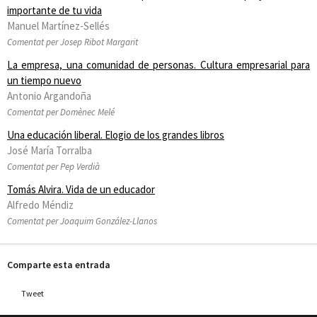
importante de tu vida
Manuel Martínez-Sellés
Comentat per Josep Ribot Margarit
La empresa, una comunidad de personas. Cultura empresarial para
un tiempo nuevo
Antonio Argandoña
Comentat per Domènec Melé
Una educación liberal. Elogio de los grandes libros
José María Torralba
Comentat per Pep Verdià
Tomás Alvira. Vida de un educador
Alfredo Méndiz
Comentat per Joaquim González-Llanos
Comparte esta entrada
Tweet