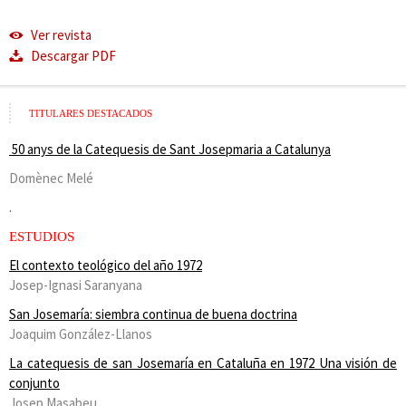
Ver revista
Descargar PDF
TITULARES DESTACADOS
50 anys de la Catequesis de Sant Josepmaria a Catalunya
Domènec Melé
.
ESTUDIOS
El contexto teológico del año 1972
Josep-Ignasi Saranyana
San Josemaría: siembra continua de buena doctrina
Joaquim González-Llanos
La catequesis de san Josemaría en Cataluña en 1972
Una visión de
conjunto
Josep Masabeu