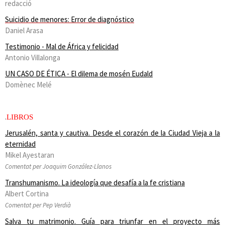
redacció
Suicidio de menores: Error de diagnóstico
Daniel Arasa
Testimonio - Mal de África y felicidad
Antonio Villalonga
UN CASO DE ÉTICA - El dilema de mosén Eudald
Domènec Melé
.
LIBROS
Jerusalén, santa y cautiva.
Desde el corazón de la Ciudad Vieja a la
eternidad
Mikel Ayestaran
Comentat per Joaquim González-Llanos
Transhumanismo.
La ideología que desafía a la fe cristiana
Albert Cortina
Comentat per Pep Verdià
Salva tu matrimonio. Guía para triunfar en el proyecto más