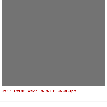
396070-Text de l\'article-576346-1-10-20220124.pdf