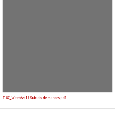
T-67_WeebArt17 Suicidis de menors.pdf